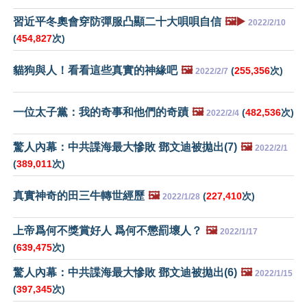
習近平冬奧會穿防彈服凸顯二十大唄唄自信
🖼️▶️
2022/2/10
(
454,827
次)
貓狗與人！看看這些真實的神緣吧
🖼️
(
255,356
次)
2022/2/7
一位太子黨：我的奇事和他們的奇蹟
🖼️
(
482,536
次)
2022/2/4
驚人內幕：中共諜海最大慘敗 鄧文迪被拋出(7)
🖼️
2022/2/1
(
389,011
次)
真實神奇的田三牛轉世經歷
🖼️
(
227,410
次)
2022/1/28
上帝爲何不獎賞好人 爲何不懲罰壞人？
🖼️
2022/1/17
(
639,475
次)
驚人內幕：中共諜海最大慘敗 鄧文迪被拋出(6)
🖼️
2022/1/15
(
397,345
次)