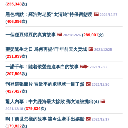
(
235,348
次)
黑色幽默：羅浩對老婆"太清純"持保留態度
🖼️
2021/12/27
(
406,096
次)
一個種豆得豆的真實故事
🖼️
(
289,001
次)
2021/12/26
聖嬰誕生之日 爲何再提4千年前天火焚城
🖼️
2021/12/25
(
231,839
次)
一諾千年！隨着歌聲走進李白的故事
🖼️▶️
2021/12/22
(
207,506
次)
刊登這張圖片 習近平的處境就一目了然
🖼️
2021/12/20
(
427,427
次)
驚人內幕：中共諜海最大慘敗 鄧文迪被拋出(4)
🖼️
(
379,834
次)
2021/12/18
啊！前世怎樣的故事 讓今生牽手出孃胎
🖼️
2021/12/17
(
179,822
次)