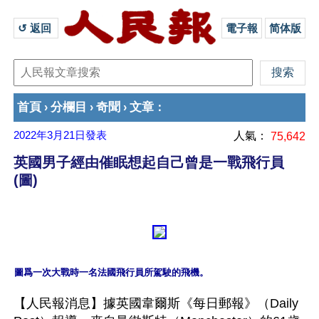
↺ 返回 
電子報
简体版
首頁
分欄目
奇聞
文章
›
›
›
：
2022年3月21日
發表
人氣：
75,642
英國男子經由催眠想起自己曾是一戰飛行員
(圖)
【人民報消息】據英國韋爾斯《每日郵報》（Daily 