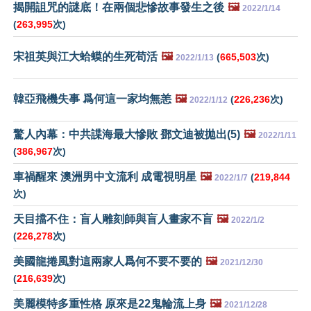
揭開詛咒的謎底！在兩個悲慘故事發生之後
🖼️
2022/1/14
(
263,995
次)
宋祖英與江大蛤蟆的生死苟活
🖼️
(
665,503
次)
2022/1/13
韓亞飛機失事 爲何這一家均無恙
🖼️
(
226,236
次)
2022/1/12
驚人內幕：中共諜海最大慘敗 鄧文迪被拋出(5)
🖼️
2022/1/11
(
386,967
次)
車禍醒來 澳洲男中文流利 成電視明星
🖼️
(
219,844
2022/1/7
次)
天目擋不住：盲人雕刻師與盲人畫家不盲
🖼️
2022/1/2
(
226,278
次)
美國龍捲風對這兩家人爲何不要不要的
🖼️
2021/12/30
(
216,639
次)
美麗模特多重性格 原來是22鬼輪流上身
🖼️
2021/12/28