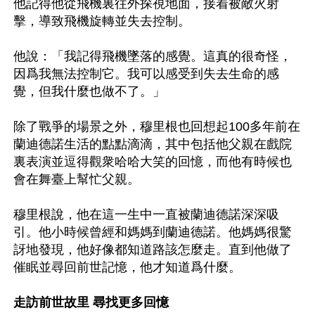
他記得他從飛機裏往外探視地面，接着被敵火射
擊，導致飛機旋轉並失去控制。

他說：「我記得飛機墜落的感覺。這真的很奇怪，
因爲我無法控制它。我可以感受到失去生命的感
覺，但我什麼也做不了。」

除了戰爭的場景之外，穆里根也回想起100多年前在
蘭迪德諾生活的點點滴滴，其中包括他父親在戲院
裏表演並逗得觀衆哈哈大笑的回憶，而他有時候也
會在舞臺上幫忙父親。

穆里根說，他在這一生中一直被蘭迪德諾深深吸
引。他小時候曾經和媽媽到蘭迪德諾。他媽媽很驚
訝地發現，他好像都知道路該怎麼走。直到他做了
催眠並尋回前世記憶，他才知道爲什麼。

走訪前世故里 尋找更多回憶