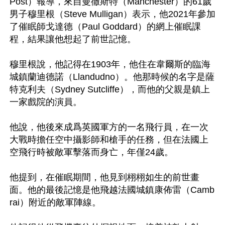
Post）報導，來自曼徹斯特（Manchester）的61歲
男子穆里根（Steve Mulligan）表示，他2021年參加
了催眠師戈達德（Paul Goddard）的網上催眠課
程，結果讓他想起了前世記憶。

穆里根說，他記得在1903年，他住在韋爾斯的臨海
城鎮蘭迪德諾（Llandudno）。他那時候的名字是薩
特克利夫（Sydney Sutcliffe），而他的父親是鎮上
一家戲院的演員。

他說，他後來成爲英國軍方的一名飛行員，在一次
大戰時擔任空中攝影師和槍手的任務，但在法國上
空飛行時被敵軍擊落而身亡，年僅24歲。

他提到，在催眠期間，他見到栩栩如生的前世畫
面。他的最後記憶是他飛越法國城鎮康佈雷（Camb
rai）附近的敵軍陣線。
