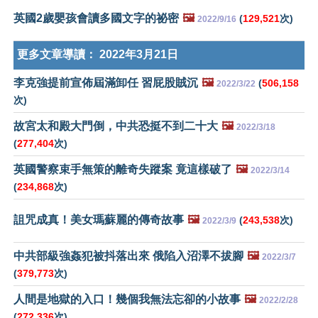
英國2歲嬰孩會讀多國文字的祕密
🖼️
(
129,521
次)
2022/9/16
更多文章導讀：
2022年3月21日
李克強提前宣佈屆滿卸任 習屁股賊沉
🖼️
(
506,158
2022/3/22
次)
故宮太和殿大門倒，中共恐挺不到二十大
🖼️
2022/3/18
(
277,404
次)
英國警察束手無策的離奇失蹤案 竟這樣破了
🖼️
2022/3/14
(
234,868
次)
詛咒成真！美女瑪蘇麗的傳奇故事
🖼️
(
243,538
次)
2022/3/9
中共部級強姦犯被抖落出來 俄陷入沼澤不拔腳
🖼️
2022/3/7
(
379,773
次)
人間是地獄的入口！幾個我無法忘卻的小故事
🖼️
2022/2/28
(
272,336
次)