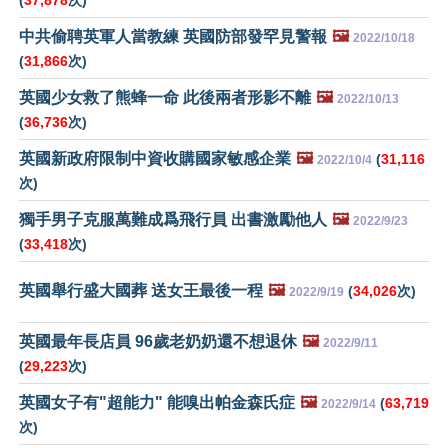
(
37,878
次)
中共偷聘英軍人當教練 英國防部發罕見警報
🖼️
2022/10/18
(
31,866
次)
英國少女救了熊蜂一命 此後兩者形影不離
🖼️
2022/10/13
(
36,736
次)
英國新政府限制中資收購國家敏感企業
🖼️
(
31,116
2022/10/4
次)
獨手男子克服萬難成爲飛行員 出書激勵他人
🖼️
2022/9/23
(
33,418
次)
英國舉行盛大國葬 送女王最後一程
🖼️
(
34,026
次)
2022/9/19
英國最年長店員 96歲老奶奶還不想退休
🖼️
2022/9/11
(
29,223
次)
英國女子有"超能力" 能嗅出帕金森氏症
🖼️
(
63,719
2022/9/14
次)