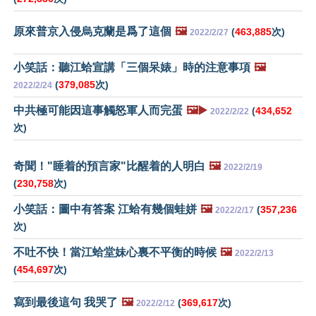
原來普京入侵烏克蘭是爲了這個
🖼️
(
463,885
次)
2022/2/27
小笑話：聽江蛤宣講「三個呆婊」時的注意事項
🖼️
(
379,085
次)
2022/2/24
中共極可能因這事觸怒軍人而完蛋
🖼️▶️
(
434,652
2022/2/22
次)
奇聞！"睡着的預言家"比醒着的人明白
🖼️
2022/2/19
(
230,758
次)
小笑話：圖中有答案 江蛤有幾個蛙姘
🖼️
(
357,236
2022/2/17
次)
不吐不快！當江蛤堂妹心裏不平衡的時候
🖼️
2022/2/13
(
454,697
次)
寫到最後這句 我哭了
🖼️
(
369,617
次)
2022/2/12