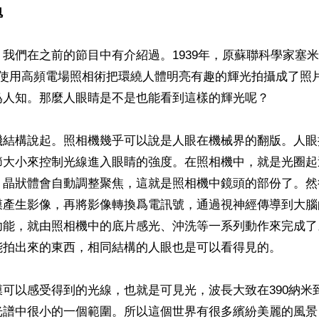
魂
我們在之前的節目中有介紹過。1939年，原蘇聯科學家塞
rlian）使用高頻電場照相術把環繞人體明亮有趣的輝光拍攝成了
爲人知。那麼人眼睛是不是也能看到這樣的輝光呢？

機結構說起。照相機幾乎可以說是人眼在機械界的翻版。人眼
節大小來控制光線進入眼睛的強度。在照相機中，就是光圈起
，晶狀體會自動調整聚焦，這就是照相機中鏡頭的部份了。然
膜產生影像，再將影像轉換爲電訊號，通過視神經傳導到大腦
功能，就由照相機中的底片感光、沖洗等一系列動作來完成了
能拍出來的東西，相同結構的人眼也是可以看得見的。

可以感受得到的光線，也就是可見光，波長大致在390納米到
光譜中很小的一個範圍。所以這個世界有很多繽紛美麗的風景