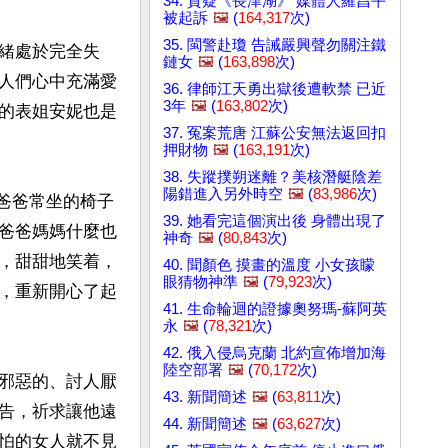
34. 質疑《長津湖》 媒體人羅昌平
被起訴
🖼️
(
164,317
次)
35. 閩警赴瓊 告誡嚴興聲勿關注鐵
緒處於完全失
鏈女
🖼️
(
163,898
次)
人們心中充滿愛
36. 律師江天勇出獄後遭軟禁 已近
3年
🖼️
(
163,802
次)
的表姐安妮也是
37. 冤案荒唐 江蘇公安無法返回扣
押財物
🖼️
(
163,191
次)
38. 失蹤撲朔迷離？美核潛艇陰差
陽錯進入另外時空
🖼️
(
83,986
次)
爸爸常坐的椅子
39. 她看完這個演出後 身體出現了
爸爸媽媽什麼也
神奇
🖼️
(
80,843
次)
，甜甜地笑着，
40. 聞顏色 摸畫的溫度 小女孩矇
眼猜物神準
🖼️
(
79,923
次)
，重新開心了起
41. 生命輪迴的證據奧努瑪-蘇阿英
永
🖼️
(
78,321
次)
42. 俄入侵烏克蘭 北約宣佈增加海
陸空部署
🖼️
(
70,172
次)
邪惡的、討人厭
43. 新聞簡述
🖼️
(
63,811
次)
告，祈求讓他遠
44. 新聞簡述
🖼️
(
63,627
次)
怕的女人就不見