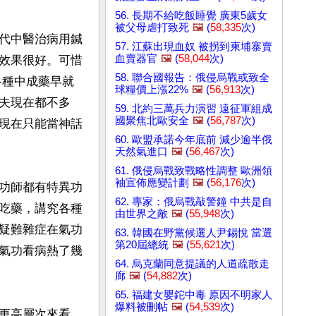
56. 長期不給吃飯睡覺 廣東5歲女
被父母虐打致死
🖼️
(
58,335
次)
代中醫治病用鍼
57. 江蘇出現血奴 被拐到柬埔寨賣
血賣器官
🖼️
(
58,044
次)
效果很好。可惜
58. 聯合國報告：俄侵烏戰或致全
各種中成藥早就
球糧價上漲22%
🖼️
(
56,913
次)
夫現在都不多
59. 北約三萬兵力演習 遠征軍組成
國聚焦北歐安全
🖼️
(
56,787
次)
現在只能當神話
60. 歐盟承諾今年底前 減少逾半俄
天然氣進口
🖼️
(
56,467
次)
61. 俄侵烏戰致戰略性調整 歐洲領
袖宣佈應變計劃
🖼️
(
56,176
次)
功師都有特異功
62. 專家：俄烏戰敲警鐘 中共是自
吃藥，講究各種
由世界之敵
🖼️
(
55,948
次)
疑難雜症在氣功
63. 韓國在野黨候選人尹錫悅 當選
第20屆總統
🖼️
(
55,621
次)
氣功看病熱了幾
64. 烏克蘭同意提議的人道疏散走
廊
🖼️
(
54,882
次)
65. 福建女嬰鉈中毒 原因不明家人
爆料被刪帖
🖼️
(
54,539
次)
更高層次來看，