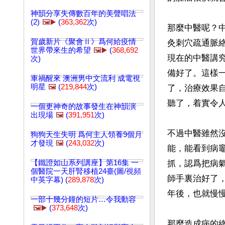
神韻分享失傳數百年的美聲唱法
(2)
🖼️▶️
(
363,362
次)
那麼中醫呢？
賀歲新片《聚會Ⅱ》爲何給疫情
灸刺穴疏通脈
世界帶來生的希望
🖼️▶️
(
368,692
現在的中醫講
次)
備好了。這樣
車禍醒來 澳洲男中文流利 成電視
明星
🖼️
(
219,844
次)
了，治療效果
聽了，着實令人
一個更神奇的故事發生在神韻演
出現場
🖼️
(
391,951
次)
不過中醫雖然
狗狗天生失明 爲何主人領養9個月
才發現
🖼️
(
243,032
次)
能，能看到病
【鐵證如山系列講座】第16集 一
抓，認爲把病
個醫院一天肝腎移植24臺(圖/視頻
師手裏治好了
中英字幕) (
289,878
次)
年後，也就慢慢
一部十幾分鐘的短片…令我動容
🖼️▶️
(
373,648
次)
那麼造成病的