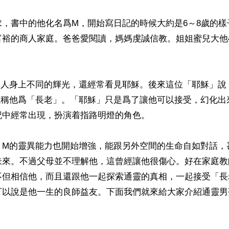
求，書中的他化名爲M，開始寫日記的時候大約是6～8歲的樣
富裕的商人家庭。爸爸愛閱讀，媽媽虔誠信教。姐姐蜜兒大他
見人身上不同的輝光，還經常看見耶穌。後來這位「耶穌」說
以稱他爲「長老」。「耶穌」只是爲了讓他可以接受，幻化出
中經常出現，扮演着指路明燈的角色。

，M的靈異能力也開始增強，能跟另外空間的生命自如對話，
未來。不過父母並不理解他，這曾經讓他很傷心。好在家庭教
不但相信他，而且還跟他一起探索通靈的真相，一起接受「長
可以說是他一生的良師益友。下面我們就來給大家介紹通靈男