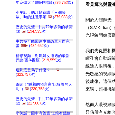
年麻煩大了(圖/4視頻) (
276,752
次)
看見輝光與靈
小笑話：聽江蛤宣講「三個呆
婊」時的注意事項
🖼️
(
379,083
次)
關於人體輝光，
歷史的先聲─中共72年多前的承諾
（S.V.Ki
(3)
🖼️
(
194,939
次)
光現象開始廣
中共極可能因這事觸怒軍人而完
蛋
🖼️▶️
(
434,652
次)
我們先從照相
精彩視頻：對鐵鏈女遭遇的最新
瞳孔會自動調
評論(圖/4視頻) (
219,559
次)
線進入眼睛後
這到底是爲了什麼？！
🖼️
光敏感的視網
(
323,797
次)
後成像。這個
奇聞！"睡着的預言家"比醒着的人
明白
🖼️
(
230,758
次)
來講，照相機
歷史的先聲─中共72年多前的承諾
(2)
🖼️
(
217,007
次)
然而人眼視網膜
只佔所有光線
小笑話：圖中有答案 江蛤有幾個