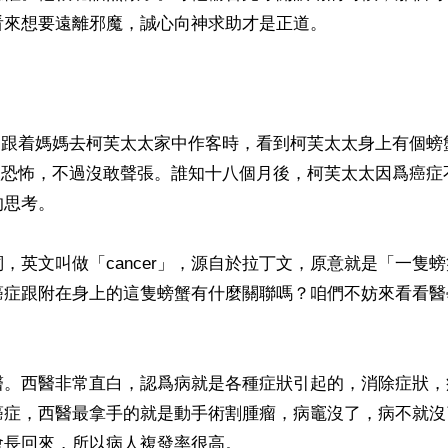
來想要遠離邪魔，誠心向神求助才是正道。

M跟着媽媽去柯芙太太家中作客時，看到柯芙太太身上有個螃
很恐怖，不過沒敢聲張。誰知十八個月後，柯芙太太因爲癌症
思考。

，英文叫做「cancer」，源自於拉丁文，原意就是「一隻
癌症跟附在身上的這隻螃蟹有什麼關聯嗎？咱們不妨來看看醫
醫。西醫非常直白，認爲病就是各種症狀引起的，消除症狀，
癌症，西醫最拿手的就是動手術割腫瘤，病竈沒了，病不就沒
長回來，所以病人複發率很高。
