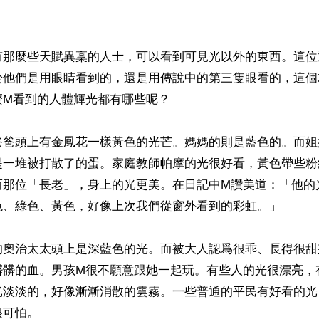
有那麼些天賦異稟的人士，可以看到可見光以外的東西。這位
於他們是用眼睛看到的，還是用傳說中的第三隻眼看的，這個
M看到的人體輝光都有哪些呢？

爸爸頭上有金鳳花一樣黃色的光芒。媽媽的則是藍色的。而姐
是一堆被打散了的蛋。家庭教師帕摩的光很好看，黃色帶些粉
而那位「長老」，身上的光更美。在日記中M讚美道：「他的
色、綠色、黃色，好像上次我們從窗外看到的彩虹。」

的奧治太太頭上是深藍色的光。而被大人認爲很乖、長得很甜
髒髒的血。男孩M很不願意跟她一起玩。有些人的光很漂亮，
光淡淡的，好像漸漸消散的雲霧。一些普通的平民有好看的光
可怕。
