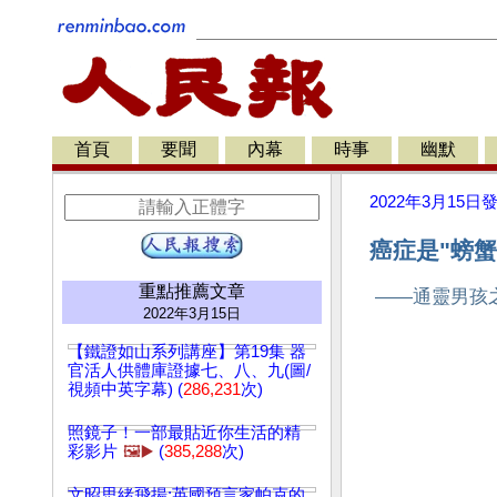
首頁
要聞
內幕
時事
幽默
2022年3月15日
癌症是"螃蟹
重點推薦文章
——通靈男孩
2022年3月15日
【鐵證如山系列講座】第19集 器
官活人供體庫證據七、八、九(圖/
視頻中英字幕) (
286,231
次)
照鏡子！一部最貼近你生活的精
彩影片
🖼️▶️
(
385,288
次)
文昭思緒飛揚:英國預言家帕克的