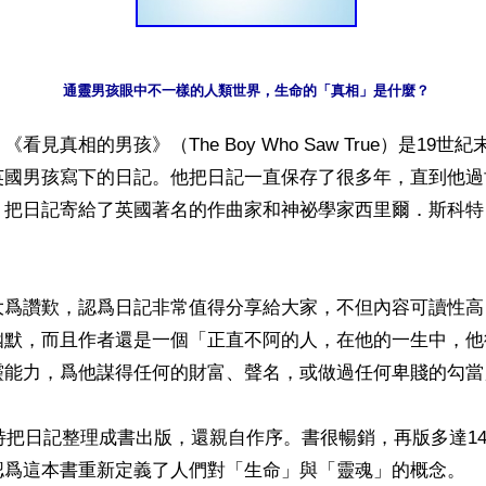
看見真相的男孩》（The Boy Who Saw True）是19世
英國男孩寫下的日記。他把日記一直保存了很多年，直到他過
把日記寄給了英國著名的作曲家和神祕學家西里爾．斯科特（Cy
大爲讚歎，認爲日記非常值得分享給大家，不但內容可讀性高
幽默，而且作者還是一個「正直不阿的人，在他的一生中，他
靈能力，爲他謀得任何的財富、聲名，或做過任何卑賤的勾當」
科特把日記整理成書出版，還親自作序。書很暢銷，再版多達1
認爲這本書重新定義了人們對「生命」與「靈魂」的概念。
