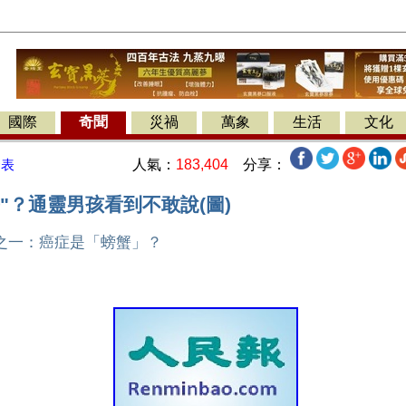
國際
奇聞
災禍
萬象
生活
文化
人氣：
183,404
分享：
發表
"？通靈男孩看到不敢說(圖)
之一：癌症是「螃蟹」？