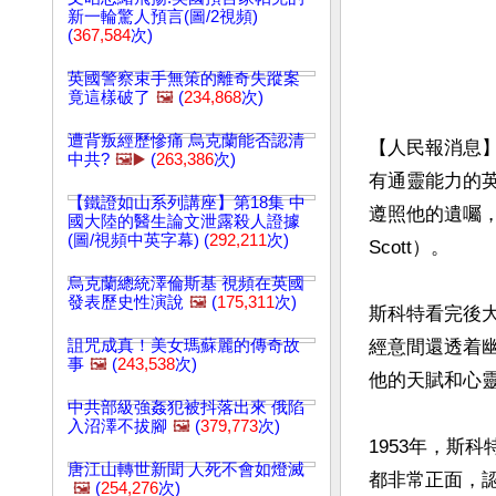
新一輪驚人預言(圖/2視頻)
(
367,584
次)
英國警察束手無策的離奇失蹤案
竟這樣破了
🖼️
(
234,868
次)
遭背叛經歷慘痛 烏克蘭能否認清
【人民報消息】《
中共?
🖼️▶️
(
263,386
次)
有通靈能力的
【鐵證如山系列講座】第18集 中
遵照他的遺囑，
國大陸的醫生論文泄露殺人證據
(圖/視頻中英字幕) (
292,211
次)
Scott）。

烏克蘭總統澤倫斯基 視頻在英國
發表歷史性演說
🖼️
(
175,311
次)
斯科特看完後
詛咒成真！美女瑪蘇麗的傳奇故
經意間還透着
事
🖼️
(
243,538
次)
他的天賦和心
中共部級強姦犯被抖落出來 俄陷
入沼澤不拔腳
🖼️
(
379,773
次)
1953年，斯
唐江山轉世新聞 人死不會如燈滅
都非常正面，
🖼️
(
254,276
次)