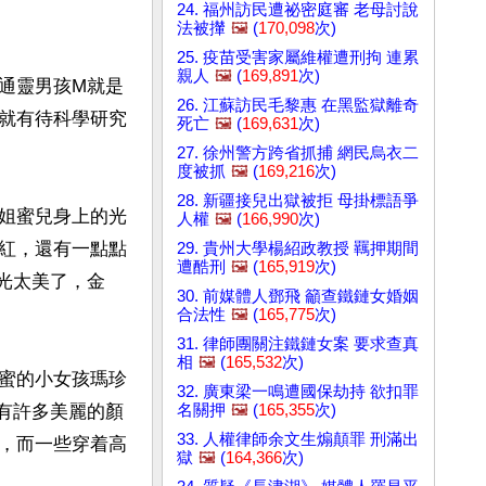
24. 福州訪民遭祕密庭審 老母討說
法被攆
🖼️
(
170,098
次)
25. 疫苗受害家屬維權遭刑拘 連累
親人
🖼️
(
169,891
次)
通靈男孩M就是
26. 江蘇訪民毛黎惠 在黑監獄離奇
就有待科學研究
死亡
🖼️
(
169,631
次)
27. 徐州警方跨省抓捕 網民烏衣二
度被抓
🖼️
(
169,216
次)
28. 新疆接兒出獄被拒 母掛標語爭
姐蜜兒身上的光
人權
🖼️
(
166,990
次)
紅，還有一點點
29. 貴州大學楊紹政教授 羈押期間
遭酷刑
🖼️
(
165,919
次)
光太美了，金
30. 前媒體人鄧飛 籲查鐵鏈女婚姻
合法性
🖼️
(
165,775
次)
31. 律師團關注鐵鏈女案 要求查真
相
🖼️
(
165,532
次)
蜜的小女孩瑪珍
32. 廣東梁一鳴遭國保劫持 欲扣罪
名關押
🖼️
(
165,355
次)
有許多美麗的顏
33. 人權律師余文生煽顛罪 刑滿出
，而一些穿着高
獄
🖼️
(
164,366
次)