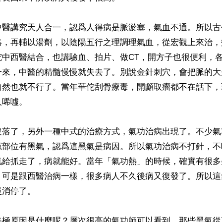
中醫講究天人合一，認爲人得病是脈淤塞，氣血不通。所以古
絡，再輔以湯劑，以陰陽五行之理調理氣血，從宏觀上來治，
究中西醫結合，也講驗血、拍片、做CT，開方子也很便利，
一來，中醫的精髓慢慢就失去了。別說金針刺穴，會把脈的大
自然也就不行了。當年華佗刮骨療毒，開顱取瘤都不在話下，
唏噓。

沒落了，另外一種中式的治療方式，氣功治病出現了。不少氣
竈部位有黑氣，認爲這黑氣是病因。所以氣功治病不打針，不
氣給抓走了，病就能好。當年「氣功熱」的時候，確實有很多
，可是跟西醫治病一樣，很多病人不久後病又復發了。所以這
消停了。

終極原因是什麼呢？層次很高的氣功師可以看到，那些黑氣從