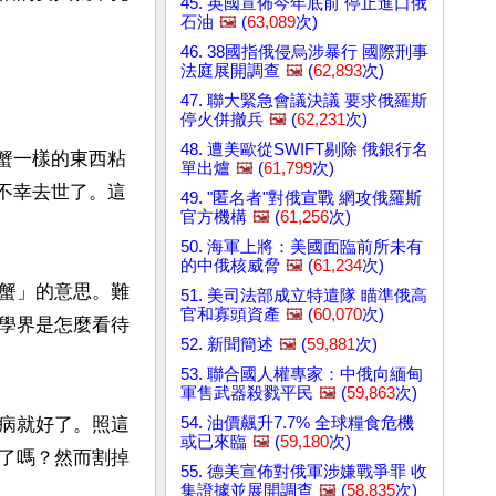
45. 英國宣佈今年底前 停止進口俄
石油
🖼️
(
63,089
次)
46. 38國指俄侵烏涉暴行 國際刑事
法庭展開調查
🖼️
(
62,893
次)
47. 聯大緊急會議決議 要求俄羅斯
停火併撤兵
🖼️
(
62,231
次)
48. 遭美歐從SWIFT剔除 俄銀行名
蟹一樣的東西粘
單出爐
🖼️
(
61,799
次)
不幸去世了。這
49. "匿名者"對俄宣戰 網攻俄羅斯
官方機構
🖼️
(
61,256
次)
50. 海軍上將：美國面臨前所未有
的中俄核威脅
🖼️
(
61,234
次)
螃蟹」的意思。難
51. 美司法部成立特遣隊 瞄準俄高
官和寡頭資產
🖼️
(
60,070
次)
學界是怎麼看待
52. 新聞簡述
🖼️
(
59,881
次)
53. 聯合國人權專家：中俄向緬甸
軍售武器殺戮平民
🖼️
(
59,863
次)
54. 油價飆升7.7% 全球糧食危機
病就好了。照這
或已來臨
🖼️
(
59,180
次)
了嗎？然而割掉
55. 德美宣佈對俄軍涉嫌戰爭罪 收
集證據並展開調查
🖼️
(
58,835
次)