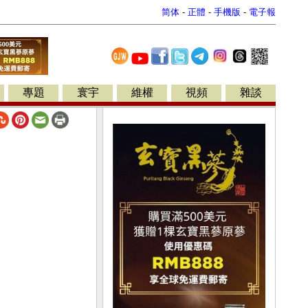
简体
-
正體
-
手機版
-
電子報
專題
寰宇
維權
視頻
雜談