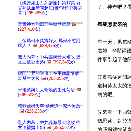
【鐵證如山系列講座】第17集 器
了。神奇吧？看
官熱缺血時間超短(圖/視頻中英字
幕) (
295,495
次)
癌症怎麼來的
真實神奇的田三牛轉世經歷
🖼️
(
227,410
次)
上帝爲何不獎賞好人 爲何不懲罰
有一天，男孩
壞人？
🖼️
(
639,475
次)
着她，M覺得
驚人內幕：中共諜海最大慘敗 鄧
件事引起了他的
文迪被拋出(6)
🖼️
(
397,345
次)
揭開詛咒的謎底！在兩個悲慘故
其實癌症這個詞
事發生之後
🖼️
(
263,995
次)
道柯芙太太的
宋祖英與江大蛤蟆的生死苟活
🖼️
病的吧。

(
665,503
次)
韓亞飛機失事 爲何這一家均無恙
🖼️
(
226,236
次)
先來看一下西
個思路，對於
驚人內幕：中共諜海最大慘敗 鄧
文迪被拋出(5)
🖼️
(
386,967
次)
的腫瘤很快就會