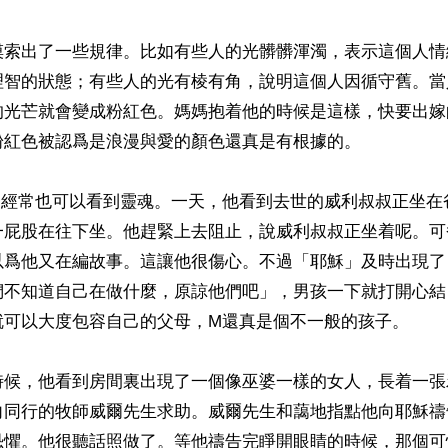
摸索出了一些規律。比如有些人的光髒髒渾濁，表示這個人情
理智的狀態；有些人的光有棱有角，說明這個人因循守舊。當
的光芒就會變成粉紅色。媽媽抱着他的時候是這樣，快要出嫁
紅色被認爲是浪漫與愛的顏色還真是有根據的。

M經常也可以看到靈魂。一天，他看到去世的威利叔叔正坐在
一屁股在往下坐。他趕緊上去阻止，說威利叔叔正坐着呢。可
以爲他又在編故事。這讓他很傷心。不過「耶穌」及時出現了
們不知道自己在做什麼，原諒他們吧」，男孩一下就打開心結
可以大度包容自己的父母，M還真是個不一般的孩子。

時候，他看到房間裏出現了一個像巫婆一樣的女人，長着一張
向同行的牧師威爾先生求助。威爾先生和藹地指點他向耶穌禱
恐懼。他很聽話照做了。等他禱告完睜開眼睛的時候，那個可