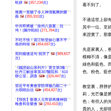
蛙姘
🖼️
(
357,234
次)
看不到了。

推薦一首聽了令人神清氣爽的樂
曲
🖼️
(
355,910
次)
不過這世上卻
中共即將被「徐州八孩案」拉
其中一位。至
垮！(圖/9視頻) (
271,784
次)
來證實了。那麼
不吐不快！當江蛤堂妹心裏不平
衡的時候
🖼️
(
454,697
次)
先是家裏人，
寫到最後這句 我哭了
🖼️
(
369,617
模糊不清，像
次)
綠色和藍色。
《鐵證如山系列片》英文第3集：
色、粉色、藍
牡丹江解放軍第307醫院和「610
辦公室」調查
🖼️▶️
(
324,447
次)
習近平冬奧會穿防彈服凸顯二十
教堂裏，胖胖
大唄唄自信
🖼️▶️
(
454,827
次)
莉，光芒像是
【預告】新唐人元宵節再播神韻
色；有些人的
晚會和音樂會
🖼️
(
293,410
次)
貴的人，光卻很