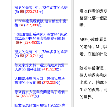
歷史的先聲─中共72年多前的承諾
遵照作者的要
(5)
🖼️
(
220,731
次)
格蘭北部一個
1968年南美現實版 超自然空中魔
嘴。

術
🖼️
(
257,388
次)
《鐵證如山系列片》英文第4集:來
自11個地區的器官摘取案例視頻
M很小就能看
🖼️▶️
(
297,483
次)
的老師，M可
歷史的先聲─中共72年多前的承諾
老」在他的日記
(4)
🖼️
(
210,744
次)
姜光宇爆大料：還沒有結束的驚
隨着年齡漸長
人新聞(圖/4視頻) (
419,313
次)
個人的過去和
人間是地獄的入口！幾個我無法
出現了。帕摩
忘卻的小故事
🖼️
(
272,336
次)
生命的教導，
原來普京入侵烏克蘭是爲了這個
🖼️
(
463,885
次)
的世界。

瞧文昭思緒如何飛揚！2022水虎