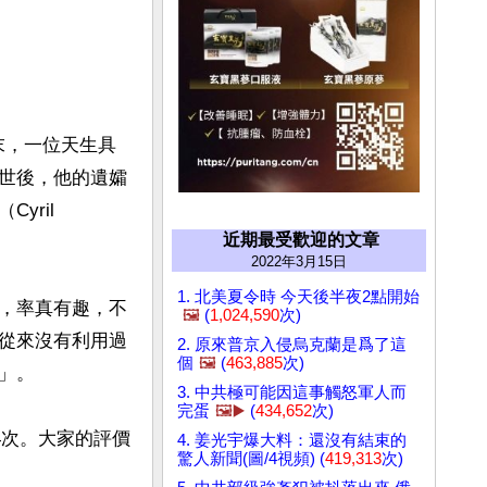
紀末，一位天生具
世後，他的遺孀
ril 
近期最受歡迎的文章
2022年3月15日
1. 北美夏令時 今天後半夜2點開始
，率真有趣，不
🖼️
(
1,024,590
次)
從來沒有利用過
2. 原來普京入侵烏克蘭是爲了這
個
🖼️
(
463,885
次)
。

3. 中共極可能因這事觸怒軍人而
完蛋
🖼️▶️
(
434,652
次)
4次。大家的評價
4. 姜光宇爆大料：還沒有結束的
驚人新聞(圖/4視頻) (
419,313
次)