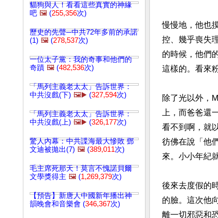
貓狗與人！看看這些真實的神緣
吧
🖼️
(
255,356
次)
慢慢地，他也
歷史的先聲─中共72年多前的承諾
控、幾乎喪失
(1)
🖼️
(
278,537
次)
的時候，他們
一位太子黨：我的奇事和他們的
奇蹟
🖼️
(
482,536
次)
這樣的。看來粉
「馬列主義老太太」告訴世界：
中共沒戲(下)
🖼️▶️
(
327,594
次)
除了光以外，
上，而爸爸還
「馬列主義老太太」告訴世界：
中共沒戲(上)
🖼️▶️
(
326,177
次)
看不到啊，就
驚人內幕：中共諜海最大慘敗 鄧
彷佛在說「他
文迪被拋出(7)
🖼️
(
389,011
次)
來。小小年紀就
毛主席死那天！莫言不愧諾貝爾
文學獎得主
🖼️
(
1,269,379
次)
後來去度假的
【預告】新唐人中國新年播出神
的臉。這次他
韻晚會和音樂會 (
346,367
次)
離一切邪惡和