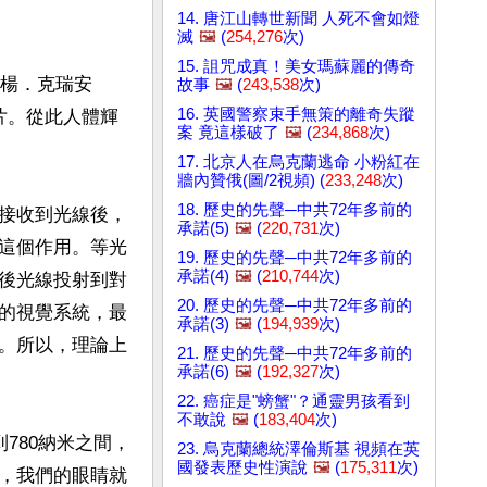
14. 唐江山轉世新聞 人死不會如燈
滅
🖼️
(
254,276
次)
15. 詛咒成真！美女瑪蘇麗的傳奇
米楊．克瑞安
故事
🖼️
(
243,538
次)
16. 英國警察束手無策的離奇失蹤
照片。從此人體輝
案 竟這樣破了
🖼️
(
234,868
次)
17. 北京人在烏克蘭逃命 小粉紅在
牆內贊俄(圖/2視頻) (
233,248
次)
18. 歷史的先聲─中共72年多前的
接收到光線後，
承諾(5)
🖼️
(
220,731
次)
這個作用。等光
19. 歷史的先聲─中共72年多前的
承諾(4)
🖼️
(
210,744
次)
後光線投射到對
20. 歷史的先聲─中共72年多前的
的視覺系統，最
承諾(3)
🖼️
(
194,939
次)
。所以，理論上
21. 歷史的先聲─中共72年多前的
承諾(6)
🖼️
(
192,327
次)
22. 癌症是"螃蟹"？通靈男孩看到
不敢說
🖼️
(
183,404
次)
780納米之間，
23. 烏克蘭總統澤倫斯基 視頻在英
國發表歷史性演說
🖼️
(
175,311
次)
，我們的眼睛就