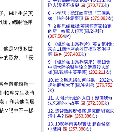
5. 中共部級強姦犯被抖落出來 俄
陷入沼澤不拔腳
🖼️
(
379,773
次)
子。M出生於英
6. 小笑話：聽江蛤宣講「三個呆
婊」時的注意事項
🖼️
(
379,083
次)
4歲，總跟他拌
7. 文昭思緒飛揚:英國預言家帕克
的新一輪驚人預言(圖/2視頻)
(
367,584
次)
8. 《鐵證如山系列片》英文第4集:
，他是M很多世
來自11個地區的器官摘取案例視
頻
🖼️▶️
(
297,483
次)
來的形象。「長
9. 【鐵證如山系列講座】第18集
中國大陸的醫生論文泄露殺人證
據(圖/視頻中英字幕) (
292,211
次)
10. 瞧文昭思緒如何飛揚！2022水
甚至還能感應一
虎年麻煩大了(圖/4視頻) (
276,752
次)
師帕摩先生及時
11. 人間是地獄的入口！幾個我無
老」和其他高層
法忘卻的小故事
🖼️
(
272,336
次)
孩M眼中不一樣
12. 遭背叛經歷慘痛 烏克蘭能否認
清中共?
🖼️▶️
(
263,386
次)
13. 1968年南美現實版 超自然空
中魔術
🖼️
(
257,388
次)