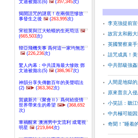
文迪被拋出(6)
🖼️
(
397,345
次)
揭開詛咒的謎底！在兩個悲慘故
事發生之後
🖼️
(
263,995
次)
李克強提前宣
宋祖英與江大蛤蟆的生死苟活
🖼️
故宮太和殿大
(
665,503
次)
英國警察束手
韓亞飛機失事 爲何這一家均無恙
🖼️
(
226,236
次)
詛咒成真！美
中共部級強姦
驚人內幕：中共諜海最大慘敗 鄧
文迪被拋出(5)
🖼️
(
386,967
次)
人間是地獄的
神韻分享失傳數百年的美聲唱法
(2)
🖼️▶️
(
363,362
次)
原來普京入侵
賀歲新片《聚會Ⅱ》爲何給疫情
小笑話：聽江
世界帶來生的希望
🖼️▶️
(
368,692
次)
中共極可能因
車禍醒來 澳洲男中文流利 成電視
奇聞！"睡着
明星
🖼️
(
219,844
次)