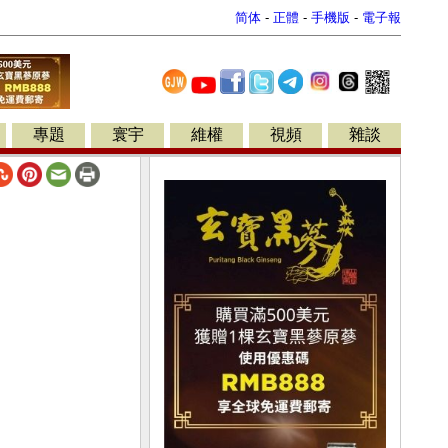
简体
-
正體
-
手機版
-
電子報
專題
寰宇
維權
視頻
雜談