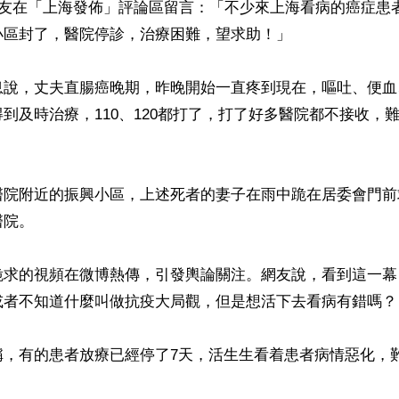
網友在「上海發佈」評論區留言：「不少來上海看病的癌症患
區封了，醫院停診，治療困難，望求助！」

息說，丈夫直腸癌晚期，昨晚開始一直疼到現在，嘔吐、便血
到及時治療，110、120都打了，打了好多醫院都不接收，
醫院附近的振興小區，上述死者的妻子在雨中跪在居委會門前
院。

跪求的視頻在微博熱傳，引發輿論關注。網友說，看到這一幕
或者不知道什麼叫做抗疫大局觀，但是想活下去看病有錯嗎？

稱，有的患者放療已經停了7天，活生生看着患者病情惡化，