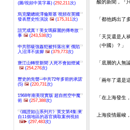
酸的新聞，『
(圖/視頻中英字幕) (
292,211
次)
烏克蘭總統澤倫斯基 視頻在英國
「都他媽出了
發表歷史性演說
🖼️
(
175,311
次)
詛咒成真！美女瑪蘇麗的傳奇故
事
🖼️
(
243,538
次)
「天災還是人禍
（中國）？」

中共部級強姦犯被抖落出來 俄陷
入沼澤不拔腳
🖼️
(
379,773
次)
「底層的人無論
唐江山轉世新聞 人死不會如燈滅
🖼️
(
254,276
次)
歷史的先聲─中共72年多前的承諾
「兩年了還是這
(5)
🖼️
(
220,731
次)
1968年南美現實版 超自然空中魔
「在上海發生，
術
🖼️
(
257,388
次)
《鐵證如山系列片》英文第4集:來
上海疫情嚴峻，
自11個地區的器官摘取案例視頻
🖼️▶️
(
297,483
次)