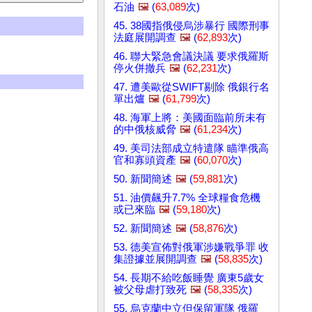
石油
🖼️
(
63,089
次)
45. 38國指俄侵烏涉暴行 國際刑事
法庭展開調查
🖼️
(
62,893
次)
46. 聯大緊急會議決議 要求俄羅斯
停火併撤兵
🖼️
(
62,231
次)
47. 遭美歐從SWIFT剔除 俄銀行名
單出爐
🖼️
(
61,799
次)
48. 海軍上將：美國面臨前所未有
的中俄核威脅
🖼️
(
61,234
次)
49. 美司法部成立特遣隊 瞄準俄高
官和寡頭資產
🖼️
(
60,070
次)
50. 新聞簡述
🖼️
(
59,881
次)
51. 油價飆升7.7% 全球糧食危機
或已來臨
🖼️
(
59,180
次)
52. 新聞簡述
🖼️
(
58,876
次)
53. 德美宣佈對俄軍涉嫌戰爭罪 收
集證據並展開調查
🖼️
(
58,835
次)
54. 長期不給吃飯睡覺 廣東5歲女
被父母虐打致死
🖼️
(
58,335
次)
55. 烏克蘭中立但保留軍隊 俄羅