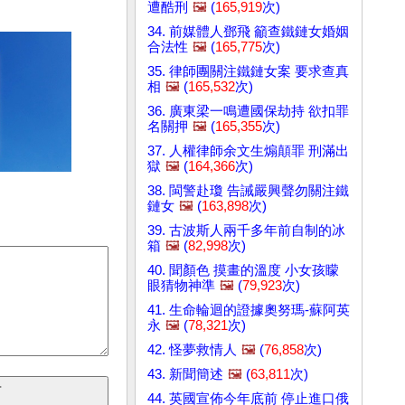
遭酷刑
🖼️
(
165,919
次)
34. 前媒體人鄧飛 籲查鐵鏈女婚姻
合法性
🖼️
(
165,775
次)
35. 律師團關注鐵鏈女案 要求查真
相
🖼️
(
165,532
次)
36. 廣東梁一鳴遭國保劫持 欲扣罪
名關押
🖼️
(
165,355
次)
37. 人權律師余文生煽顛罪 刑滿出
獄
🖼️
(
164,366
次)
38. 閩警赴瓊 告誡嚴興聲勿關注鐵
鏈女
🖼️
(
163,898
次)
39. 古波斯人兩千多年前自制的冰
箱
🖼️
(
82,998
次)
40. 聞顏色 摸畫的溫度 小女孩矇
眼猜物神準
🖼️
(
79,923
次)
41. 生命輪迴的證據奧努瑪-蘇阿英
永
🖼️
(
78,321
次)
42. 怪夢救情人
🖼️
(
76,858
次)
43. 新聞簡述
🖼️
(
63,811
次)
44. 英國宣佈今年底前 停止進口俄