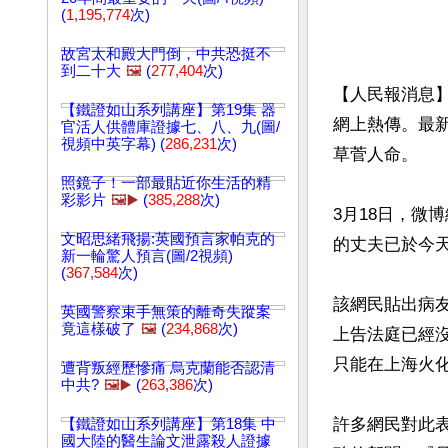
(
1,195,774
次)
故宮太和殿大門倒，中共恐挺不
到二十大
🖼️
(
277,404
次)
【人民報消息
【鐵證如山系列講座】第19集 器
網上熱傳。最
官活人供體庫證據七、八、九(圖/
視頻中英字幕) (
286,231
次)
草菅人命。

照鏡子！一部最貼近你生活的精
彩影片
🖼️▶️
(
385,288
次)
3月18日，微
文昭思緒飛揚:英國預言家帕克的
的丈夫已於今天
新一輪驚人預言(圖/2視頻)
(
367,584
次)
該網民貼出病
英國警察束手無策的離奇失蹤案
竟這樣破了
🖼️
(
234,868
次)
上告法庭已經
只能在上海火化
遭背叛經歷慘痛 烏克蘭能否認清
中共?
🖼️▶️
(
263,386
次)
許多網民對此
【鐵證如山系列講座】第18集 中
國大陸的醫生論文泄露殺人證據