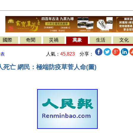
國際
奇聞
災禍
萬象
生活
文化
人氣：
45,823
分享：
發表
死亡 網民：極端防疫草菅人命(圖)