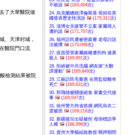
不敢說
🖼️
(
183,404
次)
去了大華醫院做
24. 烏克蘭總統澤倫斯基 視頻在英
國發表歷史性演說
🖼️
(
175,311
次)
25. 淄博女失蹤警不立案 家屬尋人
遭約談
🖼️
(
171,757
次)
城、天津封城，
26. 福州訪民遭祕密庭審 老母討說
法被攆
🖼️
(
170,098
次)
在醫院門口流
27. 疫苗受害家屬維權遭刑拘 連累
親人
🖼️
(
169,891
次)
28. 拒絕被中共洗腦 網友掀"大翻
譯運動"
🖼️
(
169,849
次)
核酸檢測結果被院
29. 江蘇訪民毛黎惠 在黑監獄離奇
死亡
🖼️
(
169,631
次)
30. 郭飛雄被關後絕食 家書交代後
事
🖼️
(
169,597
次)
31. 徐州警方跨省抓捕 網民烏衣二
度被抓
🖼️
(
169,216
次)
32. 新疆接兒出獄被拒 母掛標語爭
人權
🖼️
(
166,990
次)
33. 貴州大學楊紹政教授 羈押期間