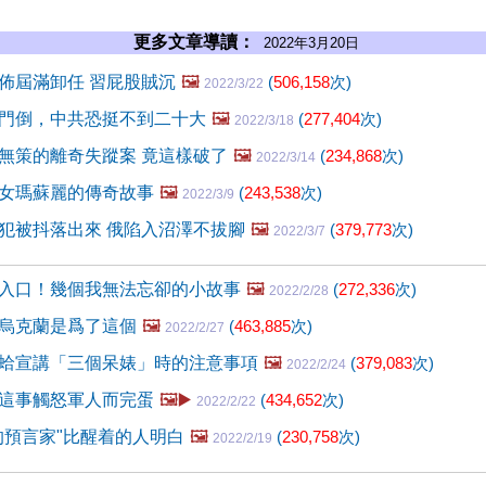
更多文章導讀：
2022年3月20日
佈屆滿卸任 習屁股賊沉
🖼️
(
506,158
次)
2022/3/22
門倒，中共恐挺不到二十大
🖼️
(
277,404
次)
2022/3/18
無策的離奇失蹤案 竟這樣破了
🖼️
(
234,868
次)
2022/3/14
女瑪蘇麗的傳奇故事
🖼️
(
243,538
次)
2022/3/9
犯被抖落出來 俄陷入沼澤不拔腳
🖼️
(
379,773
次)
2022/3/7
入口！幾個我無法忘卻的小故事
🖼️
(
272,336
次)
2022/2/28
烏克蘭是爲了這個
🖼️
(
463,885
次)
2022/2/27
蛤宣講「三個呆婊」時的注意事項
🖼️
(
379,083
次)
2022/2/24
這事觸怒軍人而完蛋
🖼️▶️
(
434,652
次)
2022/2/22
的預言家"比醒着的人明白
🖼️
(
230,758
次)
2022/2/19