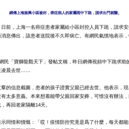
】日前，上海一名癌症患者家屬給小區封控人員下跪，請求安
新消息傳出，該患者送院後不久即病亡。有網民氣憤地表示，
博網民「寶獅龍觀天下」發帖文稱，昨日網傳視頻中下跪求助
凌晨去世……

友羣的信息截圖，患者的孩子證實父親已經去世。他表示，現
沒有太多意義。本來想着能帶父親回家安葬，可惜沒有辦法，
，再回老家隔離14天。

表示同情和憤慨：「哎！疫情防控究竟是爲了什麼，每天都能