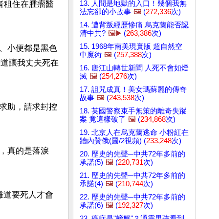
13. 人間是地獄的入口！幾個我無
者租住在腫瘤醫
法忘卻的小故事
🖼️
(
272,336
次)
14. 遭背叛經歷慘痛 烏克蘭能否認
清中共?
🖼️▶️
(
263,386
次)
15. 1968年南美現實版 超自然空
、小便都是黑色
中魔術
🖼️
(
257,388
次)
難道讓我丈夫死在
16. 唐江山轉世新聞 人死不會如燈
滅
🖼️
(
254,276
次)
17. 詛咒成真！美女瑪蘇麗的傳奇
故事
🖼️
(
243,538
次)
求助，請求封控
18. 英國警察束手無策的離奇失蹤
案 竟這樣破了
🖼️
(
234,868
次)
19. 北京人在烏克蘭逃命 小粉紅在
牆內贊俄(圖/2視頻) (
233,248
次)
，真的是落淚
20. 歷史的先聲─中共72年多前的
承諾(5)
🖼️
(
220,731
次)
21. 歷史的先聲─中共72年多前的
承諾(4)
🖼️
(
210,744
次)
難道要死人才會
22. 歷史的先聲─中共72年多前的
承諾(6)
🖼️
(
192,327
次)
23. 癌症是"螃蟹"？通靈男孩看到