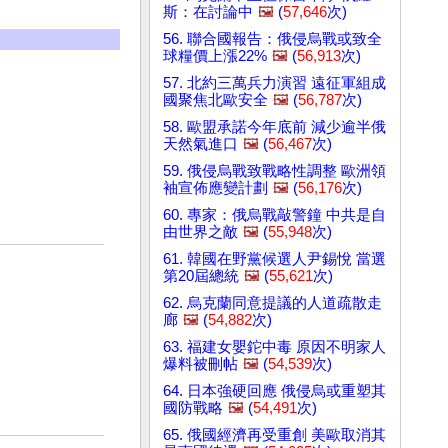
斯：在討論中
🖼️
(
57,646
次)
56. 聯合國報告：俄侵烏戰或致全
球糧價上漲22%
🖼️
(
56,913
次)
57. 北約三萬兵力演習 遠征軍組成
國聚焦北歐安全
🖼️
(
56,787
次)
58. 歐盟承諾今年底前 減少逾半俄
天然氣進口
🖼️
(
56,467
次)
59. 俄侵烏戰致戰略性調整 歐洲領
袖宣佈應變計劃
🖼️
(
56,176
次)
60. 專家：俄烏戰敲警鐘 中共是自
由世界之敵
🖼️
(
55,948
次)
61. 韓國在野黨候選人尹錫悅 當選
第20屆總統
🖼️
(
55,621
次)
62. 烏克蘭同意提議的人道疏散走
廊
🖼️
(
54,882
次)
63. 福建女嬰鉈中毒 原因不明家人
爆料被刪帖
🖼️
(
54,539
次)
64. 日本強硬回應 俄侵烏或重塑其
國防戰略
🖼️
(
54,491
次)
65. 俄國經濟再受重創 美歐取消其