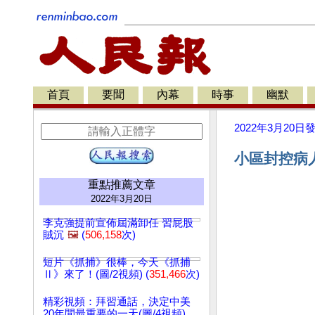
首頁
要聞
內幕
時事
幽默
2022年3月20日
小區封控病人
重點推薦文章
2022年3月20日
李克強提前宣佈屆滿卸任 習屁股
賊沉
🖼️
(
506,158
次)
短片《抓捕》很棒，今天《抓捕
Ⅱ》來了！(圖/2視頻) (
351,466
次)
精彩視頻：拜習通話，決定中美
20年間最重要的一天(圖/4視頻)