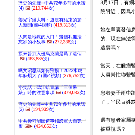
3月17日，有
歷史的先聲─中共72年多前的承諾
(4)
🖼️
(
210,744
次)
院附近，因爲小
姜光宇爆大料：還沒有結束的驚
人新聞(圖/4視頻) (
419,313
次)
她在羣裏發信
人間是地獄的入口！幾個我無法
的。現在無法得
忘卻的小故事
🖼️
(
272,336
次)
這裏嗎？

原來普京入侵烏克蘭是爲了這個
🖼️
(
463,885
次)
當天，在腫瘤
瞧文昭思緒如何飛揚！2022水虎
人員幫忙聯繫醫
年麻煩大了(圖/4視頻) (
276,752
次)
小笑話：聽江蛤宣講「三個呆
婊」時的注意事項
🖼️
(
379,083
次)
患者妻子雨中
了，平民百姓
歷史的先聲─中共72年多前的承諾
(3)
🖼️
(
194,939
次)
還有患者家屬
中共極可能因這事觸怒軍人而完
蛋
🖼️▶️
(
434,652
次)
被重視嗎？
