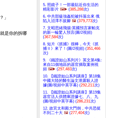
5. 照鏡子！一部最貼近你生活的
精彩影片
🖼️▶️
(
385,288
次)
6. 中共部級強姦犯被抖落出來 俄
」

陷入沼澤不拔腳
🖼️
(
379,773
次)
7. 文昭思緒飛揚:英國預言家帕克
的新一輪驚人預言(圖/2視頻)
的就是你的拆哪
(
367,584
次)
8. 短片《抓捕》很棒，今天《抓
捕Ⅱ》來了！(圖/2視頻) (
351,466
次)
9. 《鐵證如山系列片》英文第4集:
來自11個地區的器官摘取案例視
頻
🖼️▶️
(
297,483
次)
10. 【鐵證如山系列講座】第18集
中國大陸的醫生論文泄露殺人證
據(圖/視頻中英字幕) (
292,211
次)
11. 【鐵證如山系列講座】第19集
器官活人供體庫證據七、八、九
(圖/視頻中英字幕) (
286,231
次)
12. 故宮太和殿大門倒，中共恐挺
不到二十大
🖼️
(
277,404
次)