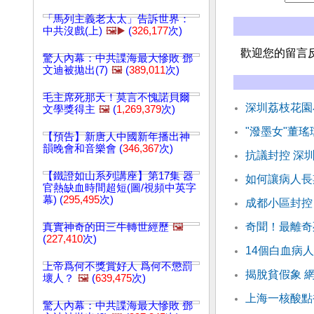
「馬列主義老太太」告訴世界：
中共沒戲(上)
🖼️▶️
(
326,177
次)
歡迎您的留言
驚人內幕：中共諜海最大慘敗 鄧
文迪被拋出(7)
🖼️
(
389,011
次)
毛主席死那天！莫言不愧諾貝爾
深圳荔枝花園
文學獎得主
🖼️
(
1,269,379
次)
"潑墨女"董
【預告】新唐人中國新年播出神
韻晚會和音樂會 (
346,367
次)
抗議封控 深
【鐵證如山系列講座】第17集 器
如何讓病人長
官熱缺血時間超短(圖/視頻中英字
幕) (
295,495
次)
成都小區封控
奇聞！最離奇
真實神奇的田三牛轉世經歷
🖼️
(
227,410
次)
14個白血病
上帝爲何不獎賞好人 爲何不懲罰
揭脫貧假象 
壞人？
🖼️
(
639,475
次)
上海一核酸點
驚人內幕：中共諜海最大慘敗 鄧