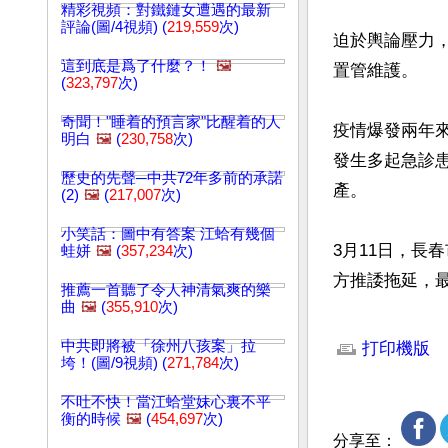
精彩視頻：對鐵鏈女遭遇的最新
評論(圖/4視頻) (
219,559
次)
迫於輿論壓力
這到底是爲了什麼？！
🖼️
置管維護。

(
323,797
次)
奇聞！"睡着的預言家"比醒着的人
疫情爆發兩年
明白
🖼️
(
230,758
次)
發生多起急診
歷史的先聲─中共72年多前的承諾
產。

(2)
🖼️
(
217,007
次)
小笑話：圖中有答案 江蛤有幾個
3月11日，長
蛙姘
🖼️
(
357,234
次)
方推諉拖延，
推薦一首聽了令人神清氣爽的樂
曲
🖼️
(
355,910
次)
文章網址: http://w
中共即將被「徐州八孩案」拉
打印機版
垮！(圖/9視頻) (
271,784
次)
不吐不快！當江蛤堂妹心裏不平
衡的時候
🖼️
(
454,697
次)
分享至：