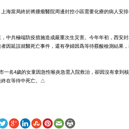
，上海當局終於將腫瘤醫院周邊封控小區需要化療的病人安排
來，中共極端防疫措施造成嚴重次生災害。今年年初，西安封
患者因延誤就醫死亡事件，還有孕婦因爲等待覈酸檢測結果，
春市一名4歲的女童因急性喉炎急需入院救治，卻因沒有拿到
最終在等待中死亡。△
ww.renminbao.com/rmb/articles/2022/3/20/74066b.html