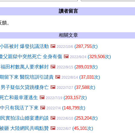
讀者留言
反饋。
相關文章
小區被封 爆發抗議活動
🖼️
(
287,755
次)
2022/10/6
瑤瓊父親獄中突然死亡 全身有傷
🖼️
(
329,506
次)
2022/9/24
圳福田村數萬人要求解封
🖼️
(
289,019
次)
2022/9/15
期留下來 醫院培訓引譴責
🖼️
(
37,031
次)
2022/8/14
 男子疑似欠貸跳樓身亡
🖼️
(
37,588
次)
2022/7/27
死亡和最幸運逃生
🖼️
(
203,157
次)
2022/7/19
人中只有我活了下來
🖼️
(
148,799
次)
2022/7/4
網民實拍涼山婚宴遭約談
🖼️
(
253,204
次)
2022/6/10
被砸 大陸網民共鳴點贊
🖼️
(
45,101
次)
2022/6/7