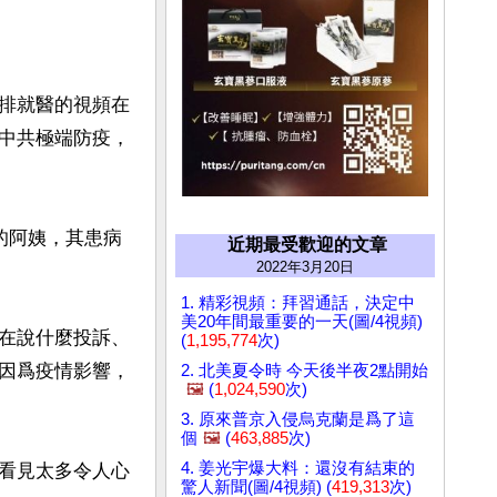
排就醫的視頻在
中共極端防疫，
的阿姨，其患病
近期最受歡迎的文章
2022年3月20日
1. 精彩視頻：拜習通話，決定中
美20年間最重要的一天(圖/4視頻)
在說什麼投訴、
(
1,195,774
次)
因爲疫情影響，
2. 北美夏令時 今天後半夜2點開始
🖼️
(
1,024,590
次)
3. 原來普京入侵烏克蘭是爲了這
個
🖼️
(
463,885
次)
4. 姜光宇爆大料：還沒有結束的
看見太多令人心
驚人新聞(圖/4視頻) (
419,313
次)