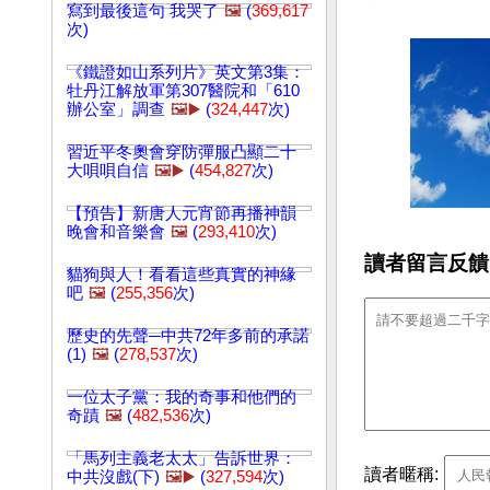
寫到最後這句 我哭了
🖼️
(
369,617
次)
《鐵證如山系列片》英文第3集：
牡丹江解放軍第307醫院和「610
辦公室」調查
🖼️▶️
(
324,447
次)
習近平冬奧會穿防彈服凸顯二十
大唄唄自信
🖼️▶️
(
454,827
次)
【預告】新唐人元宵節再播神韻
晚會和音樂會
🖼️
(
293,410
次)
讀者留言反饋
貓狗與人！看看這些真實的神緣
吧
🖼️
(
255,356
次)
歷史的先聲─中共72年多前的承諾
(1)
🖼️
(
278,537
次)
一位太子黨：我的奇事和他們的
奇蹟
🖼️
(
482,536
次)
「馬列主義老太太」告訴世界：
讀者暱稱:
中共沒戲(下)
🖼️▶️
(
327,594
次)