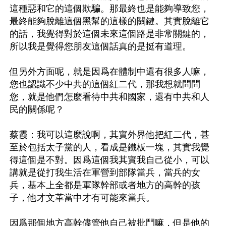
這種惡和它的這個欺騙。那最終也是能夠導致您，
最終能夠脫離這個黑幫的這樣的關鍵。其實脫離它
的話，我覺得對於這個未來這個路是非常關鍵的，
所以我是覺得您朋友這個話真的是挺有道理。

但另外方面呢，就是因爲在體制中還有很多人嘛，
您也認識不少中共的這個紅二代，那我想就問問
您，就是他們怎麼看待中共和國家，還有中共和人
民的關係呢？

蔡霞：我可以這麼說啊，其實外界他把紅二代，甚
至於包括太子黨的人，看成是鐵板一塊，其實我覺
得這個是不對。因爲這個我其實我自己從小，可以
講就是從打我生活在軍營到部隊當兵，當兵的女
兵，基本上全都是軍隊幹部或者地方的高幹的孩
子，他才文革當中才有可能來當兵。

因爲那個地方高幹儘管他自己被批鬥嘛，但是他的