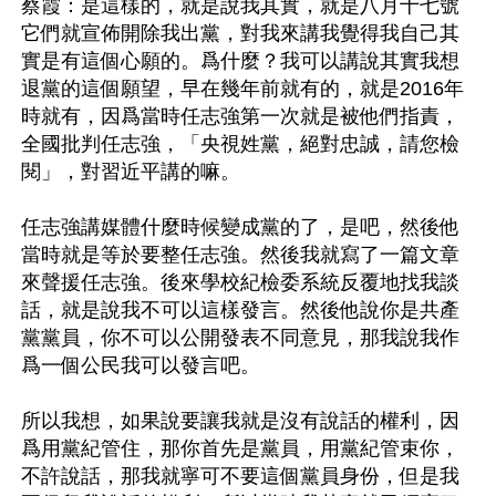
蔡霞：是這樣的，就是說我其實，就是八月十七號
它們就宣佈開除我出黨，對我來講我覺得我自己其
實是有這個心願的。爲什麼？我可以講說其實我想
退黨的這個願望，早在幾年前就有的，就是2016年
時就有，因爲當時任志強第一次就是被他們指責，
全國批判任志強，「央視姓黨，絕對忠誠，請您檢
閱」，對習近平講的嘛。

任志強講媒體什麼時候變成黨的了，是吧，然後他
當時就是等於要整任志強。然後我就寫了一篇文章
來聲援任志強。後來學校紀檢委系統反覆地找我談
話，就是說我不可以這樣發言。然後他說你是共產
黨黨員，你不可以公開發表不同意見，那我說我作
爲一個公民我可以發言吧。

所以我想，如果說要讓我就是沒有說話的權利，因
爲用黨紀管住，那你首先是黨員，用黨紀管束你，
不許說話，那我就寧可不要這個黨員身份，但是我