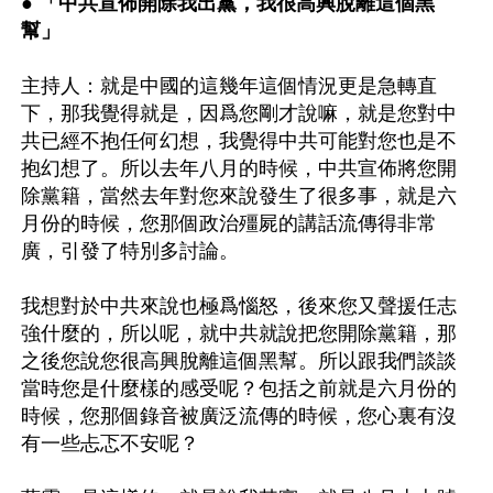
● 「中共宣佈開除我出黨，我很高興脫離這個黑
幫」
主持人：就是中國的這幾年這個情況更是急轉直
下，那我覺得就是，因爲您剛才說嘛，就是您對中
共已經不抱任何幻想，我覺得中共可能對您也是不
抱幻想了。所以去年八月的時候，中共宣佈將您開
除黨籍，當然去年對您來說發生了很多事，就是六
月份的時候，您那個政治殭屍的講話流傳得非常
廣，引發了特別多討論。

我想對於中共來說也極爲惱怒，後來您又聲援任志
強什麼的，所以呢，就中共就說把您開除黨籍，那
之後您說您很高興脫離這個黑幫。所以跟我們談談
當時您是什麼樣的感受呢？包括之前就是六月份的
時候，您那個錄音被廣泛流傳的時候，您心裏有沒
有一些忐忑不安呢？
