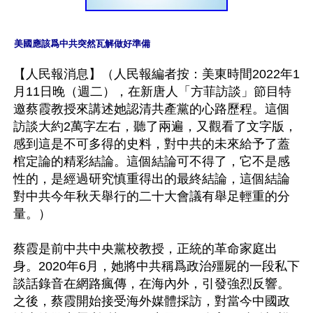
美國應該爲中共突然瓦解做好準備
【人民報消息】（人民報編者按：美東時間2022年1
月11日晚（週二），在新唐人「方菲訪談」節目特
邀蔡霞教授來講述她認清共產黨的心路歷程。這個
訪談大約2萬字左右，聽了兩遍，又觀看了文字版，
感到這是不可多得的史料，對中共的未來給予了蓋
棺定論的精彩結論。這個結論可不得了，它不是感
性的，是經過研究慎重得出的最終結論，這個結論
對中共今年秋天舉行的二十大會議有舉足輕重的分
量。）

蔡霞是前中共中央黨校教授，正統的革命家庭出
身。2020年6月，她將中共稱爲政治殭屍的一段私下
談話錄音在網路瘋傳，在海內外，引發強烈反響。
之後，蔡霞開始接受海外媒體採訪，對當今中國政