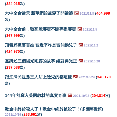
(
324,015
次)
六中全會當天 新華網給黨穿了開襠褲
🖼️
(
404,998
2021/11/8
次)
六中全會前，張高麗哪壺不開專提哪壺
🖼️
2021/11/5
(
367,999
次)
頂着邪黨害百姓 習近平咋是習仲勳兒子
🖼️
2021/11/2
(
424,970
次)
黨講述三個陽光雨露的故事 絕對偉光正
🖼️
2021/10/28
(
297,588
次)
跟江澤民祖孫三人沾上邊兒的都這樣
🖼️
(
346,170
2021/10/24
次)
144年前寫入美國教材的真實奇事
🖼️
(
204,814
次)
2021/10/23
歐金中終於殺人了！歐金中終於被殺了！(多圖/8視頻)
(
263,661
次)
2021/10/19