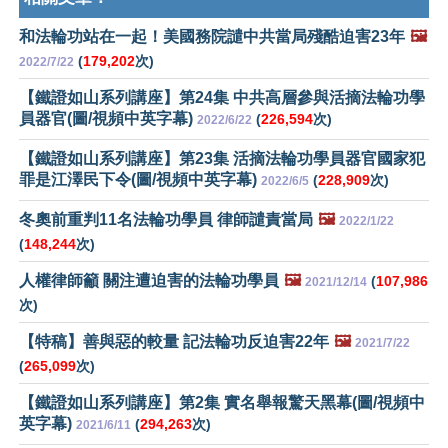
和法輪功站在一起！美國務院譴中共當局殘酷迫害23年
🖼️
(
179,202
次)
2022/7/22
【鐵證如山系列講座】第24集 中共高層參與活摘法輪功學
員器官(圖/視頻中英字幕)
(
226,594
次)
2022/6/22
【鐵證如山系列講座】第23集 活摘法輪功學員器官國家犯
罪是江澤民下令(圖/視頻中英字幕)
(
228,909
次)
2022/6/5
冬奧前重判11名法輪功學員 律師譴責當局
🖼️
2022/1/22
(
148,244
次)
人權律師籲 關注遭迫害的法輪功學員
🖼️
(
107,986
2021/12/14
次)
【特稿】善與惡的較量 記法輪功反迫害22年
🖼️
2021/7/22
(
265,099
次)
【鐵證如山系列講座】第2集 實名舉報驚天黑幕(圖/視頻中
英字幕)
(
294,263
次)
2021/6/11