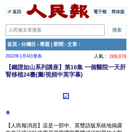
↺ 返回 
電子報
简体版
首頁
分欄目
專題
要聞
文章
›
›
|
›
：
2022年1月4日
發表
人氣：
289,878
【鐵證如山系列講座】第16集 一個醫院一天肝
腎移植24臺(圖/視頻中英字幕)
長
【人民報消息】這是一部中、英雙語版系統地揭露