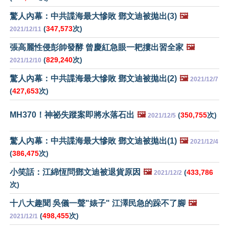
驚人內幕：中共諜海最大慘敗 鄧文迪被拋出(3)
🖼️
(
347,573
次)
2021/12/11
張高麗性侵彭帥發酵 曾慶紅急眼一耙摟出習全家
🖼️
(
829,240
次)
2021/12/10
驚人內幕：中共諜海最大慘敗 鄧文迪被拋出(2)
🖼️
2021/12/7
(
427,653
次)
MH370！神祕失蹤案即將水落石出
🖼️
(
350,755
次)
2021/12/5
驚人內幕：中共諜海最大慘敗 鄧文迪被拋出(1)
🖼️
2021/12/4
(
386,475
次)
小笑話：江綿恆問鄧文迪被退貨原因
🖼️
(
433,786
2021/12/2
次)
十八大趣聞 吳儀一聲"婊子" 江澤民急的跺不了腳
🖼️
(
498,455
次)
2021/12/1