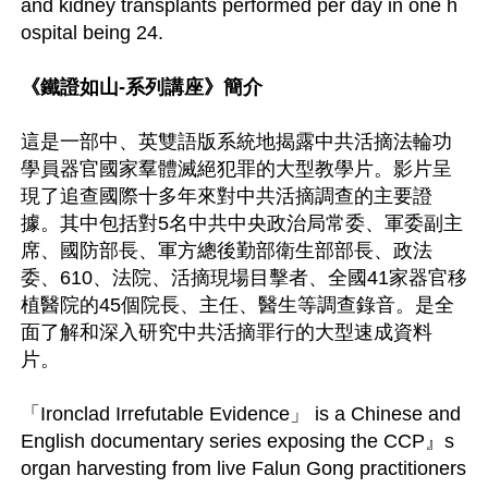
and kidney transplants performed per day in one h
ospital being 24.

《鐵證如山-系列講座》簡介
這是一部中、英雙語版系統地揭露中共活摘法輪功
學員器官國家羣體滅絕犯罪的大型教學片。影片呈
現了追查國際十多年來對中共活摘調查的主要證
據。其中包括對5名中共中央政治局常委、軍委副主
席、國防部長、軍方總後勤部衛生部部長、政法
委、610、法院、活摘現場目擊者、全國41家器官移
植醫院的45個院長、主任、醫生等調查錄音。是全
面了解和深入研究中共活摘罪行的大型速成資料
片。

「Ironclad Irrefutable Evidence」 is a Chinese and 
English documentary series exposing the CCP』s 
organ harvesting from live Falun Gong practitioners 