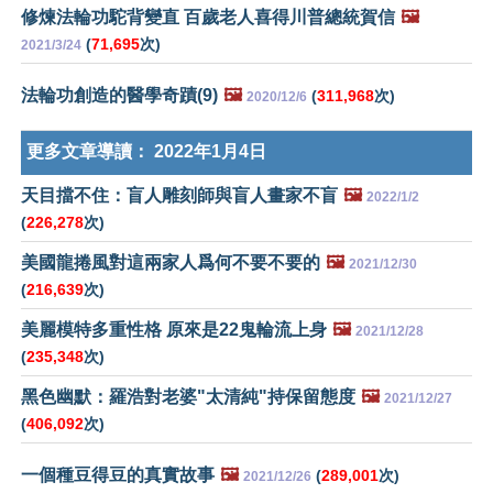
修煉法輪功駝背變直 百歲老人喜得川普總統賀信
🖼️
(
71,695
次)
2021/3/24
法輪功創造的醫學奇蹟(9)
🖼️
(
311,968
次)
2020/12/6
更多文章導讀：
2022年1月4日
天目擋不住：盲人雕刻師與盲人畫家不盲
🖼️
2022/1/2
(
226,278
次)
美國龍捲風對這兩家人爲何不要不要的
🖼️
2021/12/30
(
216,639
次)
美麗模特多重性格 原來是22鬼輪流上身
🖼️
2021/12/28
(
235,348
次)
黑色幽默：羅浩對老婆"太清純"持保留態度
🖼️
2021/12/27
(
406,092
次)
一個種豆得豆的真實故事
🖼️
(
289,001
次)
2021/12/26