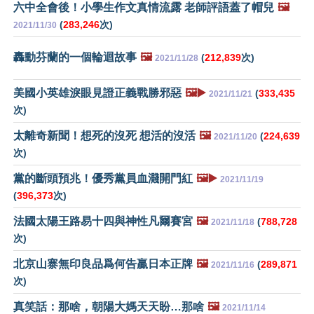
六中全會後！小學生作文真情流露 老師評語蓋了帽兒
🖼️
(
283,246
次)
2021/11/30
轟動芬蘭的一個輪迴故事
🖼️
(
212,839
次)
2021/11/28
美國小英雄淚眼見證正義戰勝邪惡
🖼️▶️
(
333,435
2021/11/21
次)
太離奇新聞！想死的沒死 想活的沒活
🖼️
(
224,639
2021/11/20
次)
黨的斷頭預兆！優秀黨員血濺開門紅
🖼️▶️
2021/11/19
(
396,373
次)
法國太陽王路易十四與神性凡爾賽宮
🖼️
(
788,728
2021/11/18
次)
北京山寨無印良品爲何告贏日本正牌
🖼️
(
289,871
2021/11/16
次)
真笑話：那啥，朝陽大媽天天盼…那啥
🖼️
2021/11/14