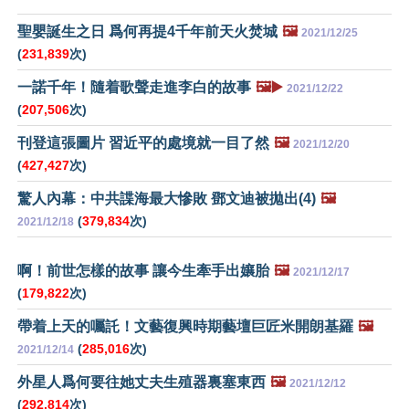
聖嬰誕生之日 爲何再提4千年前天火焚城
🖼️
2021/12/25
(
231,839
次)
一諾千年！隨着歌聲走進李白的故事
🖼️▶️
2021/12/22
(
207,506
次)
刊登這張圖片 習近平的處境就一目了然
🖼️
2021/12/20
(
427,427
次)
驚人內幕：中共諜海最大慘敗 鄧文迪被拋出(4)
🖼️
(
379,834
次)
2021/12/18
啊！前世怎樣的故事 讓今生牽手出孃胎
🖼️
2021/12/17
(
179,822
次)
帶着上天的囑託！文藝復興時期藝壇巨匠米開朗基羅
🖼️
(
285,016
次)
2021/12/14
外星人爲何要往她丈夫生殖器裏塞東西
🖼️
2021/12/12
(
292,814
次)