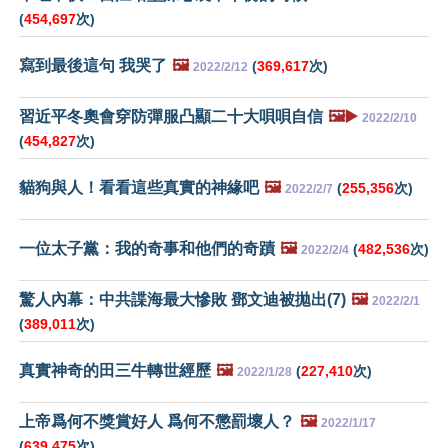
(
454,697
次)
寫到最後這句 我哭了
🖼️
(
369,617
次)
2022/2/12
習近平冬奧會穿防彈服凸顯二十大唄唄自信
🖼️▶️
2022/2/10
(
454,827
次)
貓狗與人！看看這些真實的神緣吧
🖼️
(
255,356
次)
2022/2/7
一位太子黨：我的奇事和他們的奇蹟
🖼️
(
482,536
次)
2022/2/4
驚人內幕：中共諜海最大慘敗 鄧文迪被拋出(7)
🖼️
2022/2/1
(
389,011
次)
真實神奇的田三牛轉世經歷
🖼️
(
227,410
次)
2022/1/28
上帝爲何不獎賞好人 爲何不懲罰壞人？
🖼️
2022/1/17
(
639,475
次)