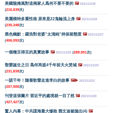
美國龍捲風對這兩家人爲何不要不要的
🖼️
2021/12/30
(
216,639
次)
美麗模特多重性格 原來是22鬼輪流上身
🖼️
2021/12/28
(
235,348
次)
黑色幽默：羅浩對老婆"太清純"持保留態度
🖼️
2021/12/27
(
406,093
次)
一個種豆得豆的真實故事
🖼️
(
289,001
次)
2021/12/26
聖嬰誕生之日 爲何再提4千年前天火焚城
🖼️
2021/12/25
(
231,839
次)
一諾千年！隨着歌聲走進李白的故事
🖼️▶️
2021/12/22
(
207,506
次)
刊登這張圖片 習近平的處境就一目了然
🖼️
2021/12/20
(
427,427
次)
驚人內幕：中共諜海最大慘敗 鄧文迪被拋出(4)
🖼️