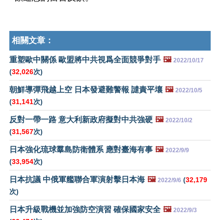
相關文章：
重塑歐中關係 歐盟將中共視爲全面競爭對手
🖼️
2022/10/17
(
32,026
次)
朝鮮導彈飛越上空 日本發避難警報 譴責平壤
🖼️
2022/10/5
(
31,141
次)
反對一帶一路 意大利新政府擬對中共強硬
🖼️
2022/10/2
(
31,567
次)
日本強化琉球羣島防衛體系 應對臺海有事
🖼️
2022/9/9
(
33,954
次)
日本抗議 中俄軍艦聯合軍演射擊日本海
🖼️
(
32,179
2022/9/6
次)
日本升級戰機並加強防空演習 確保國家安全
🖼️
2022/9/3