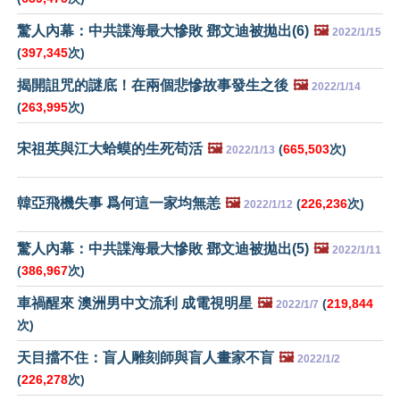
驚人內幕：中共諜海最大慘敗 鄧文迪被拋出(6)
🖼️
2022/1/15
(
397,345
次)
揭開詛咒的謎底！在兩個悲慘故事發生之後
🖼️
2022/1/14
(
263,995
次)
宋祖英與江大蛤蟆的生死苟活
🖼️
(
665,503
次)
2022/1/13
韓亞飛機失事 爲何這一家均無恙
🖼️
(
226,236
次)
2022/1/12
驚人內幕：中共諜海最大慘敗 鄧文迪被拋出(5)
🖼️
2022/1/11
(
386,967
次)
車禍醒來 澳洲男中文流利 成電視明星
🖼️
(
219,844
2022/1/7
次)
天目擋不住：盲人雕刻師與盲人畫家不盲
🖼️
2022/1/2
(
226,278
次)