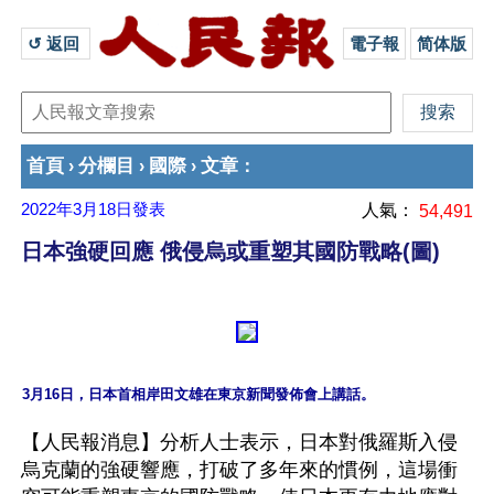
↺ 返回 
電子報
简体版
首頁
分欄目
國際
文章
›
›
›
：
2022年3月18日
發表
人氣：
54,491
日本強硬回應 俄侵烏或重塑其國防戰略(圖)
【人民報消息】分析人士表示，日本對俄羅斯入侵
烏克蘭的強硬響應，打破了多年來的慣例，這場衝