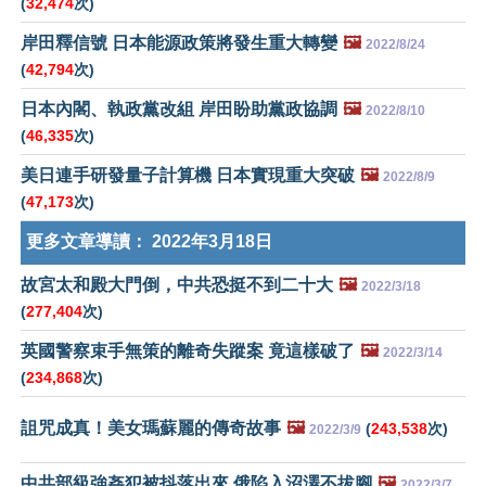
(
32,474
次)
岸田釋信號 日本能源政策將發生重大轉變
🖼️
2022/8/24
(
42,794
次)
日本內閣、執政黨改組 岸田盼助黨政協調
🖼️
2022/8/10
(
46,335
次)
美日連手研發量子計算機 日本實現重大突破
🖼️
2022/8/9
(
47,173
次)
更多文章導讀：
2022年3月18日
故宮太和殿大門倒，中共恐挺不到二十大
🖼️
2022/3/18
(
277,404
次)
英國警察束手無策的離奇失蹤案 竟這樣破了
🖼️
2022/3/14
(
234,868
次)
詛咒成真！美女瑪蘇麗的傳奇故事
🖼️
(
243,538
次)
2022/3/9
中共部級強姦犯被抖落出來 俄陷入沼澤不拔腳
🖼️
2022/3/7