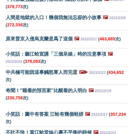
(
379,773
次)
人間是地獄的入口！幾個我無法忘卻的小故事
🖼️
2022/2/28
(
272,336
次)
原來普京入侵烏克蘭是爲了這個
🖼️
(
463,885
次)
2022/2/27
小笑話：聽江蛤宣講「三個呆婊」時的注意事項
🖼️
(
379,083
次)
2022/2/24
中共極可能因這事觸怒軍人而完蛋
🖼️▶️
(
434,652
2022/2/22
次)
奇聞！"睡着的預言家"比醒着的人明白
🖼️
2022/2/19
(
230,758
次)
小笑話：圖中有答案 江蛤有幾個蛙姘
🖼️
(
357,234
2022/2/17
次)
不吐不快！當江蛤堂妹心裏不平衡的時候
🖼️
2022/2/13