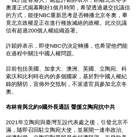
「我們是香港人」總監許穎婷表示，距離北京冬季
奧運正式揭幕剛好1個月時間，希望透過遞交抗議信
的方式，能使NBC重新思考是否轉播北京冬奧，畢
竟北京政權是正在進行種族滅絕的政權。此次抗議
信有超過200個人權組織簽署。

許穎婷表示，即使NBC仍決定轉播，也希望他們能
在過程中關注中國人權問題。

目前包括美國、加拿大、澳洲、英國、立陶宛、科
索沃和比利時在內的多個國家，基於對中國人權紀
錄的關切，宣佈外交抵制，不派遣官員參加北京冬
奧。

布林肯與北約9國外長通話 聲援立陶宛抗中共
2021年立陶宛與臺灣互設代表處之後，引發北京不
滿，隨即召回駐立陶宛大使，並展開一連串政治、