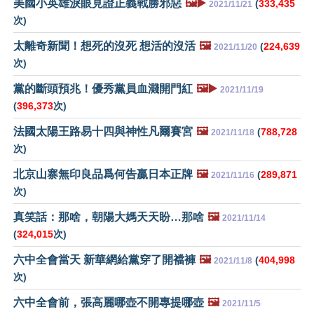
美國小英雄淚眼見證正義戰勝邪惡
🖼️▶️
(
333,435
2021/11/21
次)
太離奇新聞！想死的沒死 想活的沒活
🖼️
(
224,639
2021/11/20
次)
黨的斷頭預兆！優秀黨員血濺開門紅
🖼️▶️
2021/11/19
(
396,373
次)
法國太陽王路易十四與神性凡爾賽宮
🖼️
(
788,728
2021/11/18
次)
北京山寨無印良品爲何告贏日本正牌
🖼️
(
289,871
2021/11/16
次)
真笑話：那啥，朝陽大媽天天盼…那啥
🖼️
2021/11/14
(
324,015
次)
六中全會當天 新華網給黨穿了開襠褲
🖼️
(
404,998
2021/11/8
次)
六中全會前，張高麗哪壺不開專提哪壺
🖼️
2021/11/5