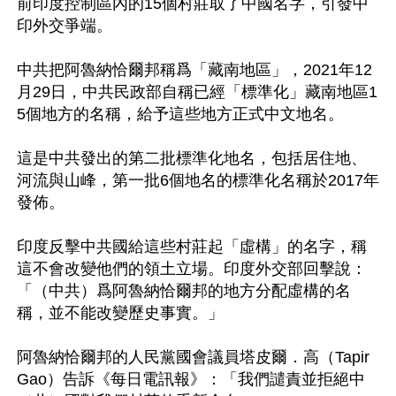
前印度控制區內的15個村莊取了中國名字，引發中
印外交爭端。

中共把阿魯納恰爾邦稱爲「藏南地區」，2021年12
月29日，中共民政部自稱已經「標準化」藏南地區1
5個地方的名稱，給予這些地方正式中文地名。

這是中共發出的第二批標準化地名，包括居住地、
河流與山峰，第一批6個地名的標準化名稱於2017年
發佈。

印度反擊中共國給這些村莊起「虛構」的名字，稱
這不會改變他們的領土立場。印度外交部回擊說：
「（中共）爲阿魯納恰爾邦的地方分配虛構的名
稱，並不能改變歷史事實。」

阿魯納恰爾邦的人民黨國會議員塔皮爾．高（Tapir 
Gao）告訴《每日電訊報》：「我們譴責並拒絕中