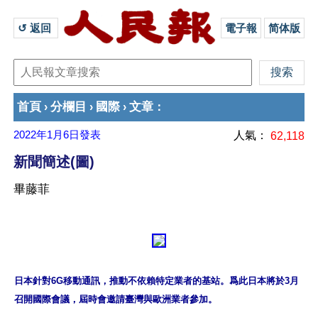
↺ 返回 
電子報
简体版
首頁
分欄目
國際
文章
›
›
›
：
2022年1月6日
發表
人氣：
62,118
新聞簡述(圖)
畢藤菲
日本針對6G移動通訊，推動不依賴特定業者的基站。爲此日本將於3月