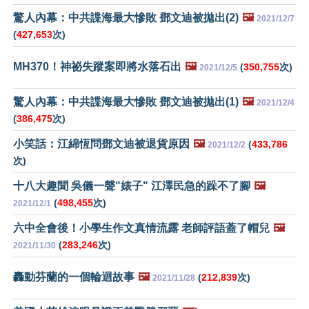
驚人內幕：中共諜海最大慘敗 鄧文迪被拋出(2)
🖼️
2021/12/7
(
427,653
次)
MH370！神祕失蹤案即將水落石出
🖼️
(
350,755
次)
2021/12/5
驚人內幕：中共諜海最大慘敗 鄧文迪被拋出(1)
🖼️
2021/12/4
(
386,475
次)
小笑話：江綿恆問鄧文迪被退貨原因
🖼️
(
433,786
2021/12/2
次)
十八大趣聞 吳儀一聲"婊子" 江澤民急的跺不了腳
🖼️
(
498,455
次)
2021/12/1
六中全會後！小學生作文真情流露 老師評語蓋了帽兒
🖼️
(
283,246
次)
2021/11/30
轟動芬蘭的一個輪迴故事
🖼️
(
212,839
次)
2021/11/28