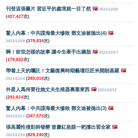
刊登這張圖片 習近平的處境就一目了然
🖼️
2021/12/20
(
427,427
次)
驚人內幕：中共諜海最大慘敗 鄧文迪被拋出(4)
🖼️
(
379,834
次)
2021/12/18
啊！前世怎樣的故事 讓今生牽手出孃胎
🖼️
2021/12/17
(
179,822
次)
帶着上天的囑託！文藝復興時期藝壇巨匠米開朗基羅
🖼️
(
285,016
次)
2021/12/14
外星人爲何要往她丈夫生殖器裏塞東西
🖼️
2021/12/12
(
292,814
次)
驚人內幕：中共諜海最大慘敗 鄧文迪被拋出(3)
🖼️
(
347,573
次)
2021/12/11
張高麗性侵彭帥發酵 曾慶紅急眼一耙摟出習全家
🖼️
(
829,240
次)
2021/12/10