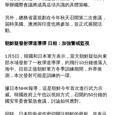
舉辦國際會議將成爲這項共識的具體策略。

另外，總務省還規劃在今年秋天召開第二次會議，
屆時美國、澳洲與印度也將參加，並正式展開活
動。

朝鮮疑發射彈道導彈 日相：加強警戒監視
1月5日，韓國和日本軍方表示，當天朝鮮疑似向東
部水域發射了一枚彈道導彈，約飛行10分鐘後落入
海中。目前正值朝鮮軍方冬季訓練期間，外界推
測，本次發射可能是訓練的一環。

據日本NHK報導，這是朝鮮今年首次進行武力示
威。韓國政府上午也以視頻方式，召開約50分鐘的
國安常委會緊急會議，討論如何應對。

同時，日本防衛省也密切關注朝鮮的發射，並表示