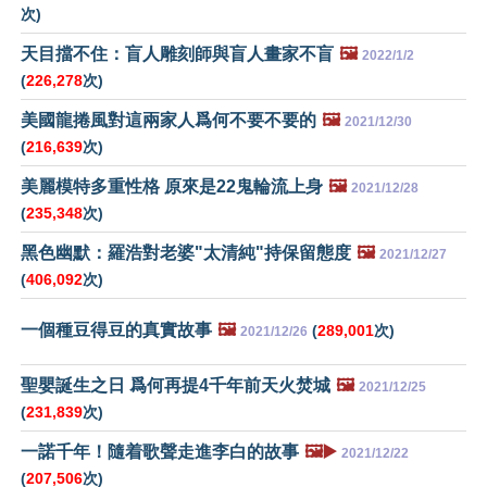
次)
天目擋不住：盲人雕刻師與盲人畫家不盲
🖼️
2022/1/2
(
226,278
次)
美國龍捲風對這兩家人爲何不要不要的
🖼️
2021/12/30
(
216,639
次)
美麗模特多重性格 原來是22鬼輪流上身
🖼️
2021/12/28
(
235,348
次)
黑色幽默：羅浩對老婆"太清純"持保留態度
🖼️
2021/12/27
(
406,092
次)
一個種豆得豆的真實故事
🖼️
(
289,001
次)
2021/12/26
聖嬰誕生之日 爲何再提4千年前天火焚城
🖼️
2021/12/25
(
231,839
次)
一諾千年！隨着歌聲走進李白的故事
🖼️▶️
2021/12/22
(
207,506
次)