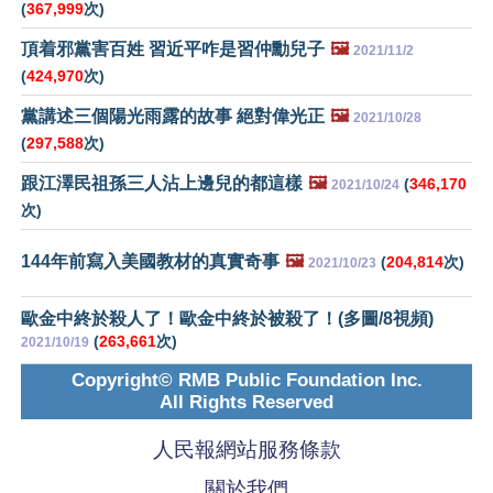
(
367,999
次)
頂着邪黨害百姓 習近平咋是習仲勳兒子
🖼️
2021/11/2
(
424,970
次)
黨講述三個陽光雨露的故事 絕對偉光正
🖼️
2021/10/28
(
297,588
次)
跟江澤民祖孫三人沾上邊兒的都這樣
🖼️
(
346,170
2021/10/24
次)
144年前寫入美國教材的真實奇事
🖼️
(
204,814
次)
2021/10/23
歐金中終於殺人了！歐金中終於被殺了！(多圖/8視頻)
(
263,661
次)
2021/10/19
Copyright© RMB Public Foundation Inc.
All Rights Reserved
人民報網站服務條款
關於我們