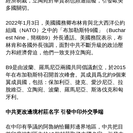
經濟制裁，立陶宛對華貿易也頻遭阻礙，引發歐美
多國關切。

2022年1月3日，美國國務卿布林肯與北大西洋公約
組織（NATO）之中的「布加勒斯特9國」（Buchar
est Nine，簡稱B9）外長通話。美國務院表示，布
林肯和各國外長強調，面對中共不斷升級的政治壓
力和經濟脅迫，他們一致支持立陶宛。

B9是由波蘭、羅馬尼亞兩國共同倡議創立，於2015
年在布加勒斯特召開首次峰會。其成員爲北約9個東
翼成員國，包括：保加利亞、捷克、愛沙尼亞、拉
脫維亞、立陶宛、波蘭、羅馬尼亞、斯洛伐克和匈
牙利。

中共更改邊境村莊名字 引發中印外交爭端
在中印有爭議的阿魯納恰爾邦邊界地區，中共把目