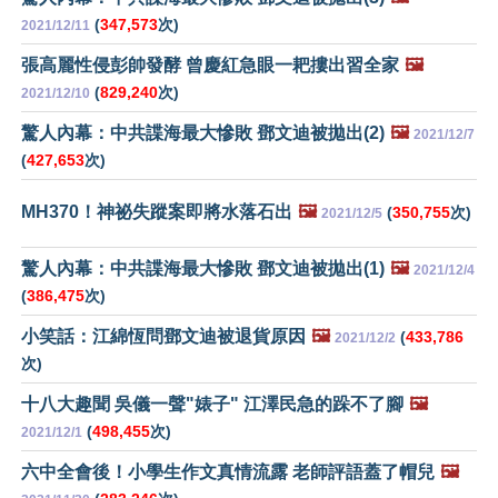
(
347,573
次)
2021/12/11
張高麗性侵彭帥發酵 曾慶紅急眼一耙摟出習全家
🖼️
(
829,240
次)
2021/12/10
驚人內幕：中共諜海最大慘敗 鄧文迪被拋出(2)
🖼️
2021/12/7
(
427,653
次)
MH370！神祕失蹤案即將水落石出
🖼️
(
350,755
次)
2021/12/5
驚人內幕：中共諜海最大慘敗 鄧文迪被拋出(1)
🖼️
2021/12/4
(
386,475
次)
小笑話：江綿恆問鄧文迪被退貨原因
🖼️
(
433,786
2021/12/2
次)
十八大趣聞 吳儀一聲"婊子" 江澤民急的跺不了腳
🖼️
(
498,455
次)
2021/12/1
六中全會後！小學生作文真情流露 老師評語蓋了帽兒
🖼️