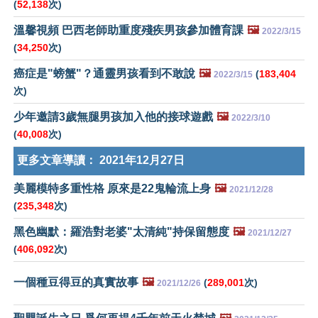
(
52,138
次)
溫馨視頻 巴西老師助重度殘疾男孩參加體育課
🖼️
2022/3/15
(
34,250
次)
癌症是"螃蟹"？通靈男孩看到不敢說
🖼️
(
183,404
2022/3/15
次)
少年邀請3歲無腿男孩加入他的接球遊戲
🖼️
2022/3/10
(
40,008
次)
更多文章導讀：
2021年12月27日
美麗模特多重性格 原來是22鬼輪流上身
🖼️
2021/12/28
(
235,348
次)
黑色幽默：羅浩對老婆"太清純"持保留態度
🖼️
2021/12/27
(
406,092
次)
一個種豆得豆的真實故事
🖼️
(
289,001
次)
2021/12/26