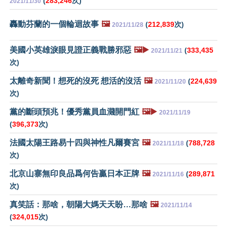
(
283,246
次)
2021/11/30
轟動芬蘭的一個輪迴故事
🖼️
(
212,839
次)
2021/11/28
美國小英雄淚眼見證正義戰勝邪惡
🖼️▶️
(
333,435
2021/11/21
次)
太離奇新聞！想死的沒死 想活的沒活
🖼️
(
224,639
2021/11/20
次)
黨的斷頭預兆！優秀黨員血濺開門紅
🖼️▶️
2021/11/19
(
396,373
次)
法國太陽王路易十四與神性凡爾賽宮
🖼️
(
788,728
2021/11/18
次)
北京山寨無印良品爲何告贏日本正牌
🖼️
(
289,871
2021/11/16
次)
真笑話：那啥，朝陽大媽天天盼…那啥
🖼️
2021/11/14
(
324,015
次)