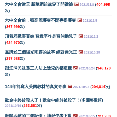
六中全會當天 新華網給黨穿了開襠褲
🖼️
(
404,998
2021/11/8
次)
六中全會前，張高麗哪壺不開專提哪壺
🖼️
2021/11/5
(
367,999
次)
頂着邪黨害百姓 習近平咋是習仲勳兒子
🖼️
2021/11/2
(
424,970
次)
黨講述三個陽光雨露的故事 絕對偉光正
🖼️
2021/10/28
(
297,588
次)
跟江澤民祖孫三人沾上邊兒的都這樣
🖼️
(
346,170
2021/10/24
次)
144年前寫入美國教材的真實奇事
🖼️
(
204,814
次)
2021/10/23
歐金中終於殺人了！歐金中終於被殺了！(多圖/8視頻)
(
263,661
次)
2021/10/19
翻開地球的古老記憶：神派使者下世
🖼️
(
757,208
2021/10/15