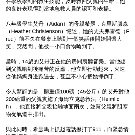
在學校學到的救生技能，及時救回父親的生命，他
的良好表現得到當地急救人員的認可和表揚。

八年級學生艾丹（Aidan）的母親希瑟．克里斯滕森
（Heather Christenson）憶述，她的丈夫弗雷德（F
red）前不久在餐桌上聽到一個笑話後開始開懷大
笑，突然間，他被一小口食物嗆到了。

當時，14歲的艾丹正在他的房間裏聽音樂。當他聽
到父親嗆到後痛苦的反應，他立即行動起來，火速
從他媽媽身邊跑過去，甚至不小心把她撞倒了。

令人驚訝的是，體重僅100磅（45公斤）的艾丹對他
200磅重的父親實施了海姆立克急救法（Heimlic
h），他直接將父親抬離地面兩次，並幫父親將阻塞
物從氣道中排出。

與此同時，希瑟馬上抓起電話撥打了911，而緊急情