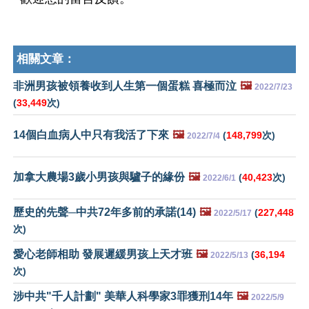
相關文章：
非洲男孩被領養收到人生第一個蛋糕 喜極而泣
🖼️
2022/7/23
(
33,449
次)
14個白血病人中只有我活了下來
🖼️
(
148,799
次)
2022/7/4
加拿大農場3歲小男孩與驢子的緣份
🖼️
(
40,423
次)
2022/6/1
歷史的先聲─中共72年多前的承諾(14)
🖼️
(
227,448
2022/5/17
次)
愛心老師相助 發展遲緩男孩上天才班
🖼️
(
36,194
2022/5/13
次)
涉中共"千人計劃" 美華人科學家3罪獲刑14年
🖼️
2022/5/9