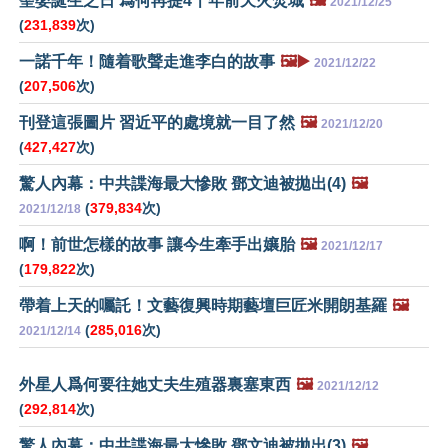
聖嬰誕生之日 爲何再提4千年前天火焚城
🖼️
2021/12/25
(
231,839
次)
一諾千年！隨着歌聲走進李白的故事
🖼️▶️
2021/12/22
(
207,506
次)
刊登這張圖片 習近平的處境就一目了然
🖼️
2021/12/20
(
427,427
次)
驚人內幕：中共諜海最大慘敗 鄧文迪被拋出(4)
🖼️
(
379,834
次)
2021/12/18
啊！前世怎樣的故事 讓今生牽手出孃胎
🖼️
2021/12/17
(
179,822
次)
帶着上天的囑託！文藝復興時期藝壇巨匠米開朗基羅
🖼️
(
285,016
次)
2021/12/14
外星人爲何要往她丈夫生殖器裏塞東西
🖼️
2021/12/12
(
292,814
次)
驚人內幕：中共諜海最大慘敗 鄧文迪被拋出(3)
🖼️