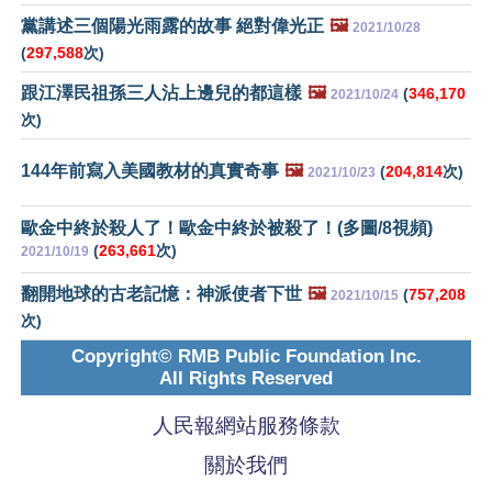
黨講述三個陽光雨露的故事 絕對偉光正
🖼️
2021/10/28
(
297,588
次)
跟江澤民祖孫三人沾上邊兒的都這樣
🖼️
(
346,170
2021/10/24
次)
144年前寫入美國教材的真實奇事
🖼️
(
204,814
次)
2021/10/23
歐金中終於殺人了！歐金中終於被殺了！(多圖/8視頻)
(
263,661
次)
2021/10/19
翻開地球的古老記憶：神派使者下世
🖼️
(
757,208
2021/10/15
次)
Copyright© RMB Public Foundation Inc.
All Rights Reserved
人民報網站服務條款
關於我們