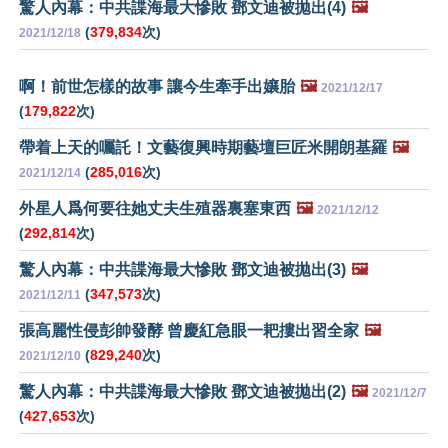
驚人內幕：中共諜海最大慘敗 鄧文迪被拋出(4)
🖼️
(
379,834
次)
2021/12/18
啊！前世怎樣的故事 讓今生牽手出孃胎
🖼️
2021/12/17
(
179,822
次)
帶着上天的囑託！文藝復興時期藝壇巨匠米開朗基羅
🖼️
(
285,016
次)
2021/12/14
外星人爲何要往她丈夫生殖器裏塞東西
🖼️
2021/12/12
(
292,814
次)
驚人內幕：中共諜海最大慘敗 鄧文迪被拋出(3)
🖼️
(
347,573
次)
2021/12/11
張高麗性侵彭帥發酵 曾慶紅急眼一耙摟出習全家
🖼️
(
829,240
次)
2021/12/10
驚人內幕：中共諜海最大慘敗 鄧文迪被拋出(2)
🖼️
2021/12/7
(
427,653
次)