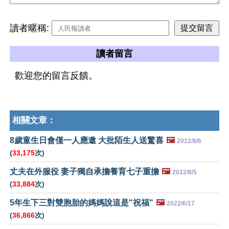
讀者暱稱:
讀者留言
歡迎您的留言反饋。
相關文章：
8歲童生日會僅一人應邀 大批陌生人送驚喜
🖼️
2022/8/6
(
33,175
次)
丈夫在外服役 妻子獨自承擔養育七子重擔
🖼️
2022/8/5
(
33,884
次)
5年生下三對雙胞胎的媽媽說這是"祝福"
🖼️
2022/6/17
(
36,866
次)