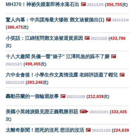
MH370！神祕失蹤案即將水落石出
🖼️
(
350,755
次)
2021/12/5
驚人內幕：中共諜海最大慘敗 鄧文迪被拋出(1)
🖼️
2021/12/4
(
386,475
次)
小笑話：江綿恆問鄧文迪被退貨原因
🖼️
(
433,786
2021/12/2
次)
十八大趣聞 吳儀一聲"婊子" 江澤民急的跺不了腳
🖼️
(
498,455
次)
2021/12/1
六中全會後！小學生作文真情流露 老師評語蓋了帽兒
🖼️
(
283,246
次)
2021/11/30
轟動芬蘭的一個輪迴故事
🖼️
(
212,839
次)
2021/11/28
美國小英雄淚眼見證正義戰勝邪惡
🖼️▶️
(
333,435
2021/11/21
次)
太離奇新聞！想死的沒死 想活的沒活
🖼️
(
224,639
2021/11/20