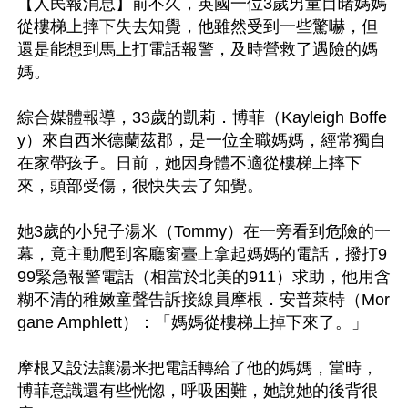
【人民報消息】前不久，英國一位3歲男童目睹媽媽
從樓梯上摔下失去知覺，他雖然受到一些驚嚇，但
還是能想到馬上打電話報警，及時營救了遇險的媽
媽。

綜合媒體報導，33歲的凱莉．博菲（Kayleigh Boffe
y）來自西米德蘭茲郡，是一位全職媽媽，經常獨自
在家帶孩子。日前，她因身體不適從樓梯上摔下
來，頭部受傷，很快失去了知覺。

她3歲的小兒子湯米（Tommy）在一旁看到危險的一
幕，竟主動爬到客廳窗臺上拿起媽媽的電話，撥打9
99緊急報警電話（相當於北美的911）求助，他用含
糊不清的稚嫩童聲告訴接線員摩根．安普萊特（Mor
gane Amphlett）：「媽媽從樓梯上掉下來了。」

摩根又設法讓湯米把電話轉給了他的媽媽，當時，
博菲意識還有些恍惚，呼吸困難，她說她的後背很