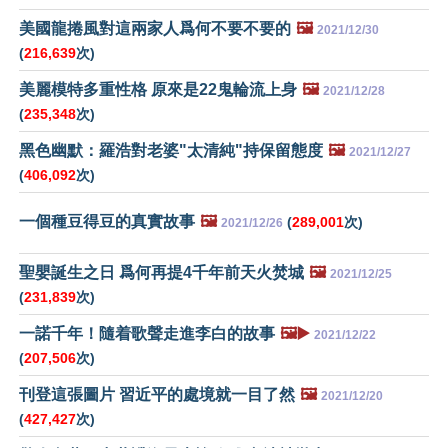
美國龍捲風對這兩家人爲何不要不要的
🖼️
2021/12/30
(
216,639
次)
美麗模特多重性格 原來是22鬼輪流上身
🖼️
2021/12/28
(
235,348
次)
黑色幽默：羅浩對老婆"太清純"持保留態度
🖼️
2021/12/27
(
406,092
次)
一個種豆得豆的真實故事
🖼️
(
289,001
次)
2021/12/26
聖嬰誕生之日 爲何再提4千年前天火焚城
🖼️
2021/12/25
(
231,839
次)
一諾千年！隨着歌聲走進李白的故事
🖼️▶️
2021/12/22
(
207,506
次)
刊登這張圖片 習近平的處境就一目了然
🖼️
2021/12/20
(
427,427
次)