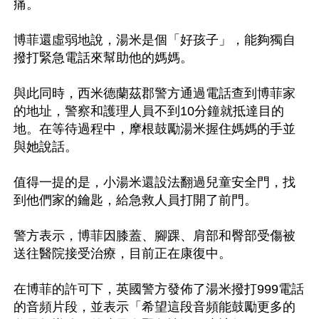
痛。

博菲還虛弱地說，湯米是個「好孩子」，能夠獨自
撥打緊急電話來幫助他的媽媽。

與此同時，西米德蘭茲郡警方通過電話查到博菲家
的地址，警察和護理人員不到10分鐘就抵達目的
地。在等待過程中，摩根鼓勵湯米握住媽媽的手並
與她說話。

值得一提的是，小湯米還設法翻過兒童安全門，找
到他們家的鑰匙，給急救人員打開了前門。

警方表示，博菲因膝蓋、腳踝、肩部和臀部受傷被
送往醫院接受治療，目前正在康復中。

在博菲的許可下，英國警方發佈了湯米撥打999電話
的音頻片段，並表示「希望這段音頻能鼓勵更多的