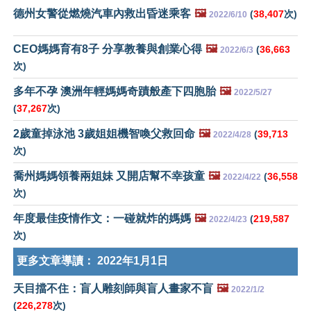
德州女警從燃燒汽車內救出昏迷乘客
🖼️
(
38,407
次)
2022/6/10
CEO媽媽育有8子 分享教養與創業心得
🖼️
(
36,663
2022/6/3
次)
多年不孕 澳洲年輕媽媽奇蹟般產下四胞胎
🖼️
2022/5/27
(
37,267
次)
2歲童掉泳池 3歲姐姐機智喚父救回命
🖼️
(
39,713
2022/4/28
次)
喬州媽媽領養兩姐妹 又開店幫不幸孩童
🖼️
(
36,558
2022/4/22
次)
年度最佳疫情作文：一碰就炸的媽媽
🖼️
(
219,587
2022/4/23
次)
更多文章導讀：
2022年1月1日
天目擋不住：盲人雕刻師與盲人畫家不盲
🖼️
2022/1/2
(
226,278
次)