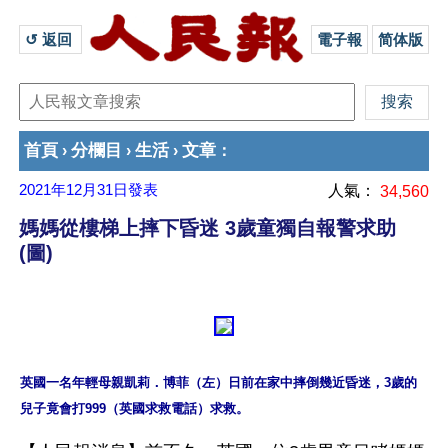
↺ 返回 
電子報
简体版
首頁
分欄目
生活
文章
›
›
›
：
2021年12月31日
發表
人氣：
34,560
媽媽從樓梯上摔下昏迷 3歲童獨自報警求助
(圖)
英國一名年輕母親凱莉．博菲（左）日前在家中摔倒幾近昏迷，3歲的