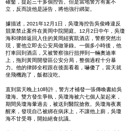
確鑿，提起三十多個控告。但是當地警方有案不
立，反而說他是誣告，將他強行綁架。

據描述，2021年12月1日，吳瓊海控告吳俊峰違反
競業禁止案件在黃岡中院開庭。12月2日中午，吳瓊
海和律師返回入住的黃岡紐賓凱酒店，警察突然出
現，要他立即去公安局做筆錄。一個多小時後，他
打車回到酒店，又被警察強行扭押到一輛奧迪車
上，拖到黃岡開發區公安分局，整個過程十分暴
力。他的律師全程跟在後面看着，嚇傻了，當天就
坐飛機跑了，飯都沒吃。

直到當天晚上10時許，警方才補發一張傳喚書給吳
瓊海。雙方發生爭執，吳瓊海被六七個人架起來，
期間吳瓊海暈過去，被送到醫院搶救。吳瓊海夜裏
醒來，發現自己被綁在病床上，不讓他上廁，吳瓊
海不甘受辱，開始絕食抗議。
