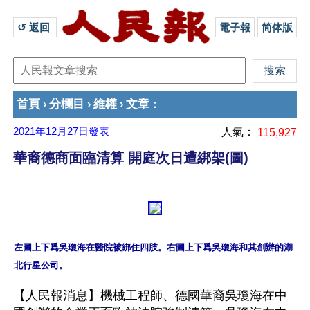
↺ 返回 
電子報
简体版
首頁
分欄目
維權
文章
›
›
›
：
2021年12月27日
發表
人氣：
115,927
華裔德商面臨清算 開庭次日遭綁架(圖)
左圖上下爲吳瓊海在醫院被綁住四肢。右圖上下爲吳瓊海和其創辦的湖
【人民報消息】機械工程師、德國華裔吳瓊海在中