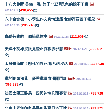
十八大趣聞 吳儀一聲"婊子" 江澤民急的跺不了腳
🖼️
(
498,455
次)
2021/12/1
六中全會後！小學生作文真情流露 老師評語蓋了帽兒
🖼️
(
283,246
次)
2021/11/30
轟動芬蘭的一個輪迴故事
🖼️
(
212,839
次)
2021/11/28
美國小英雄淚眼見證正義戰勝邪惡
🖼️▶️
(
333,435
2021/11/21
次)
太離奇新聞！想死的沒死 想活的沒活
🖼️
(
224,639
2021/11/20
次)
黨的斷頭預兆！優秀黨員血濺開門紅
🖼️▶️
2021/11/19
(
396,373
次)
法國太陽王路易十四與神性凡爾賽宮
🖼️
(
788,728
2021/11/18
次)
北京山寨無印良品爲何告贏日本正牌
🖼️
(
289,871
2021/11/16