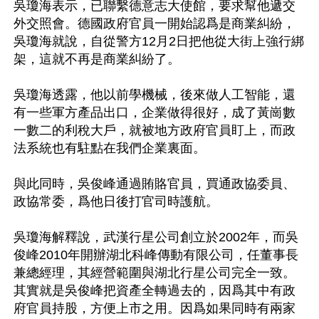
吳瓊海表示，已聯繫德意志大使館，要求幫他遞交
外交照會。德國政府官員一開始認爲是商業糾紛，
吳瓊海就說，自從警方12月2日把他從大街上強行綁
架，這就不再是商業糾紛了。

吳瓊海透露，他以前學機械，後來做人工智能，還
有一些軍方產品出口，企業做得很好，成了黃崗數
一數二的利稅大戶，就被地方政府官員盯上，而政
法系統也有駐點在我們企業裏面。

與此同時，吳俊峰通過賄賂官員，買通政協委員、
政協常委，爲他日後打官司時護航。

吳瓊海解釋說，武漢行星公司創立於2002年，而吳
俊峰2010年開辦湖北科峰傳動有限公司，任董事長
兼總經理，其經營範圍與湖北行星公司完全一致。
其實就是吳俊峰把資產全轉過去的，因爲其中有政
府官員持股，方便上市之用。因爲如果同時有兩家