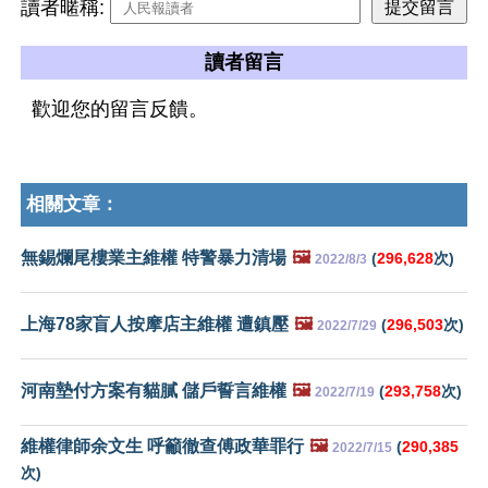
讀者暱稱:
讀者留言
歡迎您的留言反饋。
相關文章：
無錫爛尾樓業主維權 特警暴力清場
🖼️
(
296,628
次)
2022/8/3
上海78家盲人按摩店主維權 遭鎮壓
🖼️
(
296,503
次)
2022/7/29
河南墊付方案有貓膩 儲戶誓言維權
🖼️
(
293,758
次)
2022/7/19
維權律師余文生 呼籲徹查傅政華罪行
🖼️
(
290,385
2022/7/15
次)