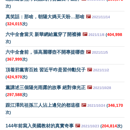
次)
真笑話：那啥，朝陽大媽天天盼…那啥
🖼️
2021/11/14
(
324,015
次)
六中全會當天 新華網給黨穿了開襠褲
🖼️
(
404,998
2021/11/8
次)
六中全會前，張高麗哪壺不開專提哪壺
🖼️
2021/11/5
(
367,999
次)
頂着邪黨害百姓 習近平咋是習仲勳兒子
🖼️
2021/11/2
(
424,970
次)
黨講述三個陽光雨露的故事 絕對偉光正
🖼️
2021/10/28
(
297,588
次)
跟江澤民祖孫三人沾上邊兒的都這樣
🖼️
(
346,170
2021/10/24
次)
144年前寫入美國教材的真實奇事
🖼️
(
204,814
次)
2021/10/23