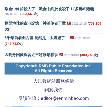
歐金中終於殺人了！歐金中終於被殺了！(多圖/8視頻)
(
263,661
次)
2021/10/19
翻開地球的古老記憶：神派使者下世
🖼️
(
757,208
2021/10/15
次)
6千年前看似古墓 竟然是…太震撼了！
🖼️
2021/10/12
(
746,733
次)
孟晚舟回國與習近平將發動戰爭
🖼️
(
393,746
次)
2021/10/10
Copyright© RMB Public Foundation Inc.
All Rights Reserved
人民報網站服務條款
關於我們
反饋信箱：
editor@renminbao.com