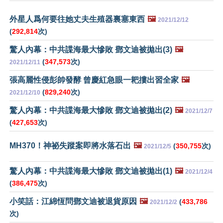
外星人爲何要往她丈夫生殖器裏塞東西
🖼️
2021/12/12
(
292,814
次)
驚人內幕：中共諜海最大慘敗 鄧文迪被拋出(3)
🖼️
(
347,573
次)
2021/12/11
張高麗性侵彭帥發酵 曾慶紅急眼一耙摟出習全家
🖼️
(
829,240
次)
2021/12/10
驚人內幕：中共諜海最大慘敗 鄧文迪被拋出(2)
🖼️
2021/12/7
(
427,653
次)
MH370！神祕失蹤案即將水落石出
🖼️
(
350,755
次)
2021/12/5
驚人內幕：中共諜海最大慘敗 鄧文迪被拋出(1)
🖼️
2021/12/4
(
386,475
次)
小笑話：江綿恆問鄧文迪被退貨原因
🖼️
(
433,786
2021/12/2
次)