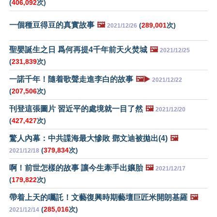
(
406,092
次)
一個種豆得豆的真實故事
🖼️
(
289,001
次)
2021/12/26
聖嬰誕生之日 爲何再提4千年前天火焚城
🖼️
2021/12/25
(
231,839
次)
一諾千年！隨着歌聲走進李白的故事
🖼️▶️
2021/12/22
(
207,506
次)
刊登這張圖片 習近平的處境就一目了然
🖼️
2021/12/20
(
427,427
次)
驚人內幕：中共諜海最大慘敗 鄧文迪被拋出(4)
🖼️
(
379,834
次)
2021/12/18
啊！前世怎樣的故事 讓今生牽手出孃胎
🖼️
2021/12/17
(
179,822
次)
帶着上天的囑託！文藝復興時期藝壇巨匠米開朗基羅
🖼️
(
285,016
次)
2021/12/14