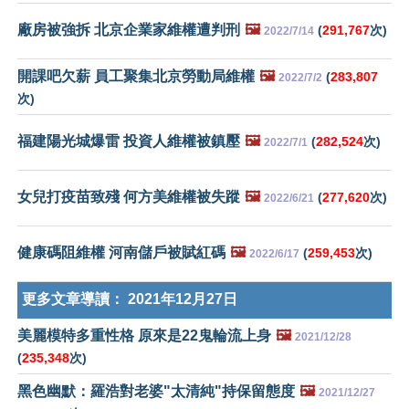
廠房被強拆 北京企業家維權遭判刑
🖼️
(
291,767
次)
2022/7/14
開課吧欠薪 員工聚集北京勞動局維權
🖼️
(
283,807
2022/7/2
次)
福建陽光城爆雷 投資人維權被鎮壓
🖼️
(
282,524
次)
2022/7/1
女兒打疫苗致殘 何方美維權被失蹤
🖼️
(
277,620
次)
2022/6/21
健康碼阻維權 河南儲戶被賦紅碼
🖼️
(
259,453
次)
2022/6/17
更多文章導讀：
2021年12月27日
美麗模特多重性格 原來是22鬼輪流上身
🖼️
2021/12/28
(
235,348
次)
黑色幽默：羅浩對老婆"太清純"持保留態度
🖼️
2021/12/27