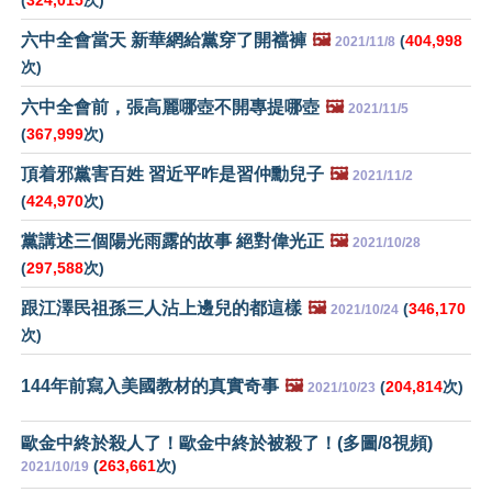
(
324,015
次)
六中全會當天 新華網給黨穿了開襠褲
🖼️
(
404,998
2021/11/8
次)
六中全會前，張高麗哪壺不開專提哪壺
🖼️
2021/11/5
(
367,999
次)
頂着邪黨害百姓 習近平咋是習仲勳兒子
🖼️
2021/11/2
(
424,970
次)
黨講述三個陽光雨露的故事 絕對偉光正
🖼️
2021/10/28
(
297,588
次)
跟江澤民祖孫三人沾上邊兒的都這樣
🖼️
(
346,170
2021/10/24
次)
144年前寫入美國教材的真實奇事
🖼️
(
204,814
次)
2021/10/23
歐金中終於殺人了！歐金中終於被殺了！(多圖/8視頻)
(
263,661
次)
2021/10/19