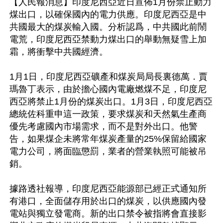
【人民報消息】印度尼西亞近日宣佈1月份禁止動力
煤出口，以確保國內的電力供應。印度尼西亞是中
共國最大的煤炭輸入國。分析認爲，中共國此前鬧
電荒，印度尼西亞禁動力煤出口的舉動無疑雪上加
霜，將衝擊中共國經濟。

1月1日，印度尼西亞礦產和煤炭局局長裏德萬．賈
瑪魯丁表示，由於擔心國內電廠燃煤不足，印度尼
西亞將禁止1月份的煤炭出口。1月3日，印度尼西亞
總統佐科重申這一政策，要求煤炭和天然氣生產商
優先考慮國內市場需求，而不是對外出口。他警
告，如果煤企未將常年煤炭產量的25%保留給國家
電力公司，將面臨懲罰，業者的營業執照可能被吊
銷。

據路透社報導，印度尼西亞能源部已經正式通知所
有港口，全面儲存用於出口的煤炭，以供應國內發
電站與獨立發電商。新的出口禁令被指將會直接影