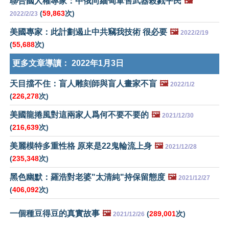
聯合國人權專家：中俄向緬甸軍售武器殺戮平民
🖼️
(
59,863
次)
2022/2/23
美國專家：此計劃遏止中共竊我技術 很必要
🖼️
2022/2/19
(
55,688
次)
更多文章導讀：
2022年1月3日
天目擋不住：盲人雕刻師與盲人畫家不盲
🖼️
2022/1/2
(
226,278
次)
美國龍捲風對這兩家人爲何不要不要的
🖼️
2021/12/30
(
216,639
次)
美麗模特多重性格 原來是22鬼輪流上身
🖼️
2021/12/28
(
235,348
次)
黑色幽默：羅浩對老婆"太清純"持保留態度
🖼️
2021/12/27
(
406,092
次)
一個種豆得豆的真實故事
🖼️
(
289,001
次)
2021/12/26