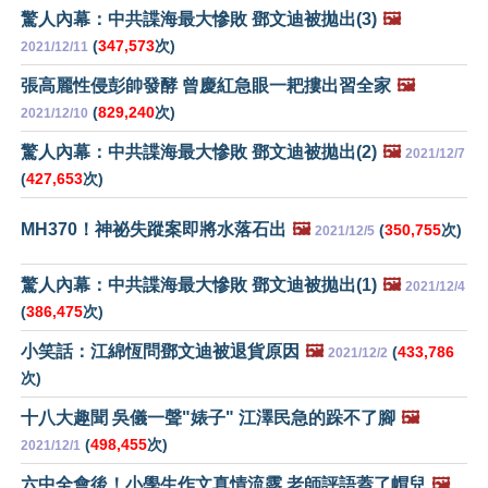
驚人內幕：中共諜海最大慘敗 鄧文迪被拋出(3)
🖼️
(
347,573
次)
2021/12/11
張高麗性侵彭帥發酵 曾慶紅急眼一耙摟出習全家
🖼️
(
829,240
次)
2021/12/10
驚人內幕：中共諜海最大慘敗 鄧文迪被拋出(2)
🖼️
2021/12/7
(
427,653
次)
MH370！神祕失蹤案即將水落石出
🖼️
(
350,755
次)
2021/12/5
驚人內幕：中共諜海最大慘敗 鄧文迪被拋出(1)
🖼️
2021/12/4
(
386,475
次)
小笑話：江綿恆問鄧文迪被退貨原因
🖼️
(
433,786
2021/12/2
次)
十八大趣聞 吳儀一聲"婊子" 江澤民急的跺不了腳
🖼️
(
498,455
次)
2021/12/1
六中全會後！小學生作文真情流露 老師評語蓋了帽兒
🖼️