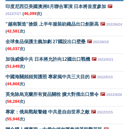
印度尼西亞美國澳洲8月聯合軍演 日本將首度參加
🖼️
(
46,099
次)
2022/7/27
"越南製造"搶眼 上半年服裝紡織品出口創新高
🖼️
2022/6/24
(
42,581
次)
全球食品保護主義加劇 27國設出口壁壘
🖼️
2022/6/10
(
46,037
次)
加強威懾中共 日本將允許向12國出口戰機
🖼️
2022/5/31
(
51,649
次)
中國海關頻頻剪護照 專家揭中共三大目的
🖼️
2022/5/15
(
44,868
次)
英免除烏克蘭所有貨品關稅 擴大對俄出口禁令
🖼️
2022/4/26
(
58,284
次)
專家：俄烏戰敲警鐘 中共是自由世界之敵
🖼️
2022/3/15
(
55,948
次)