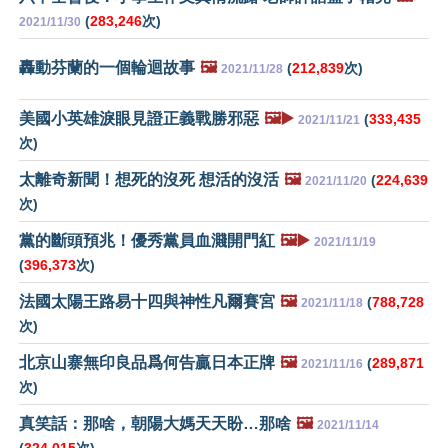
(
283,246
次)
2021/11/30
轟動芬蘭的一個輪迴故事
🖼️
(
212,839
次)
2021/11/28
美國小英雄淚眼見證正義戰勝邪惡
🖼️▶️
(
333,435
2021/11/21
次)
太離奇新聞！想死的沒死 想活的沒活
🖼️
(
224,639
2021/11/20
次)
黨的斷頭預兆！優秀黨員血濺開門紅
🖼️▶️
2021/11/19
(
396,373
次)
法國太陽王路易十四與神性凡爾賽宮
🖼️
(
788,728
2021/11/18
次)
北京山寨無印良品爲何告贏日本正牌
🖼️
(
289,871
2021/11/16
次)
真笑話：那啥，朝陽大媽天天盼…那啥
🖼️
2021/11/14