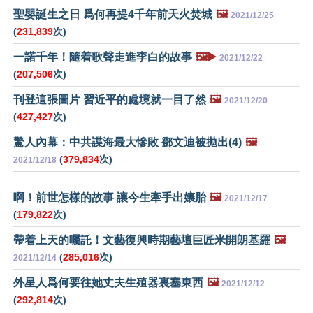
聖嬰誕生之日 爲何再提4千年前天火焚城
🖼️
2021/12/25
(
231,839
次)
一諾千年！隨着歌聲走進李白的故事
🖼️▶️
2021/12/22
(
207,506
次)
刊登這張圖片 習近平的處境就一目了然
🖼️
2021/12/20
(
427,427
次)
驚人內幕：中共諜海最大慘敗 鄧文迪被拋出(4)
🖼️
(
379,834
次)
2021/12/18
啊！前世怎樣的故事 讓今生牽手出孃胎
🖼️
2021/12/17
(
179,822
次)
帶着上天的囑託！文藝復興時期藝壇巨匠米開朗基羅
🖼️
(
285,016
次)
2021/12/14
外星人爲何要往她丈夫生殖器裏塞東西
🖼️
2021/12/12
(
292,814
次)