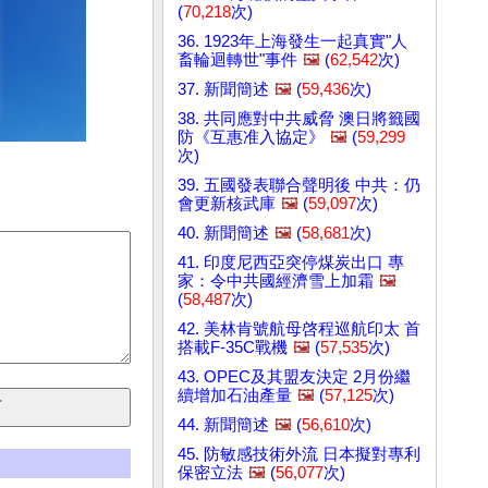
(
70,218
次)
36. 1923年上海發生一起真實"人
畜輪迴轉世"事件
🖼️
(
62,542
次)
37. 新聞簡述
🖼️
(
59,436
次)
38. 共同應對中共威脅 澳日將籤國
防《互惠准入協定》
🖼️
(
59,299
次)
39. 五國發表聯合聲明後 中共：仍
會更新核武庫
🖼️
(
59,097
次)
40. 新聞簡述
🖼️
(
58,681
次)
41. 印度尼西亞突停煤炭出口 專
家：令中共國經濟雪上加霜
🖼️
(
58,487
次)
42. 美林肯號航母啓程巡航印太 首
搭載F-35C戰機
🖼️
(
57,535
次)
43. OPEC及其盟友決定 2月份繼
續增加石油產量
🖼️
(
57,125
次)
44. 新聞簡述
🖼️
(
56,610
次)
45. 防敏感技術外流 日本擬對專利
保密立法
🖼️
(
56,077
次)