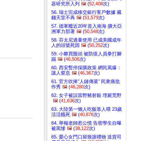
器研究所入列
🖼️
(
52,408
次)
56. 瑞士完成移交銀行客戶數據 藏
錢天堂不再
🖼️
(
51,579
次)
57. 德軍艦近20年首入南海 擴大亞
洲軍力部署
🖼️
(
50,548
次)
58. 芬太尼過量使用 已成美國成年
人的頭號死因
🖼️
(
50,252
次)
59. 小夥買饅頭 被防疫人員拳打腳
踢
🖼️
(
46,506
次)
60. 西安暫停採購政策 網民罵爆：
讓人窒息
🖼️
(
46,367
次)
61. 官方吹捧"人鏈傳菜" 民衆痛批
作秀
🖼️
(
46,280
次)
62. 女子被誤當野豬射殺 埋屍荒野
🖼️
(
41,636
次)
63. 大陸第一懶人吃飯靠人喂 23歲
活活餓死
🖼️
(
40,876
次)
64. 舉報老師惹公憤 告密學生自曝
被罵慘
🖼️
(
38,122
次)
65. 愛心女門口留致謝禮物 送貨司