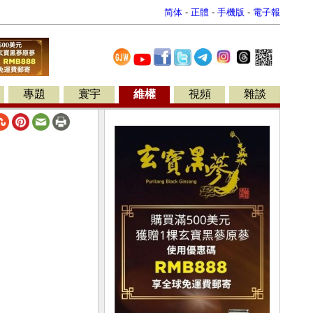
简体
-
正體
-
手機版
-
電子報
專題
寰宇
維權
視頻
雜談