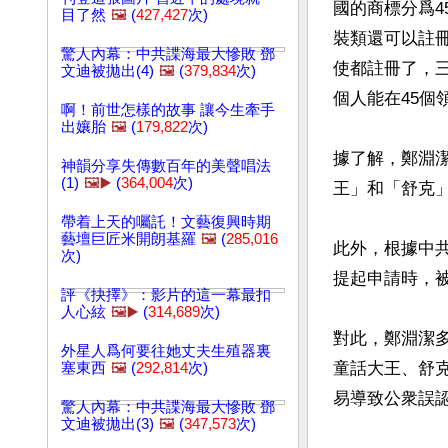
國的商標分爲
目了然
🖼️
(
427,427
次)
裝類還可以註
驚人內幕：中共諜海最大慘敗 鄧
使都註冊了，
文迪被拋出(4)
🖼️
(
379,834
次)
個人能在45個
啊！前世怎樣的故事 讓今生牽手
出孃胎
🖼️
(
179,822
次)
據了解，鄭淵
神韻分享失傳數百年的美聲唱法
(1)
🖼️▶️
(
364,004
次)
王」和「舒克
帶着上天的囑託！文藝復興時期
藝壇巨匠米開朗基羅
🖼️
(
285,016
此外，根據中
次)
提起申請時，被
評《抉擇》：影片的這一幕最扣
人心絃
🖼️▶️
(
314,689
次)
對此，鄭淵潔
外星人爲何要往她丈夫生殖器裏
童話大王、舒
塞東西
🖼️
(
292,814
次)
易導致公衆誤認
驚人內幕：中共諜海最大慘敗 鄧
文迪被拋出(3)
🖼️
(
347,573
次)