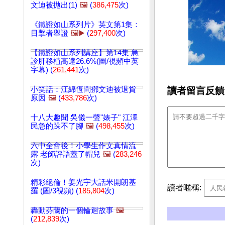
文迪被拋出(1)
🖼️
(
386,475
次)
《鐵證如山系列片》英文第1集：
目擊者舉證
🖼️▶️
(
297,400
次)
【鐵證如山系列講座】第14集 急
診肝移植高達26.6%(圖/視頻中英
字幕) (
261,441
次)
讀者留言反饋
小笑話：江綿恆問鄧文迪被退貨
原因
🖼️
(
433,786
次)
十八大趣聞 吳儀一聲"婊子" 江澤
民急的跺不了腳
🖼️
(
498,455
次)
六中全會後！小學生作文真情流
露 老師評語蓋了帽兒
🖼️
(
283,246
次)
精彩絕倫！姜光宇大話米開朗基
讀者暱稱:
羅 (圖/3視頻) (
185,804
次)
轟動芬蘭的一個輪迴故事
🖼️
(
212,839
次)