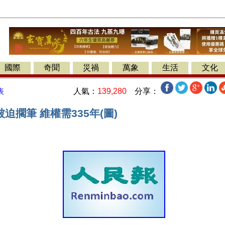
國際
奇聞
災禍
萬象
生活
文化
人氣：
139,280
分享：
表
被迫擱筆 維權需335年(圖)