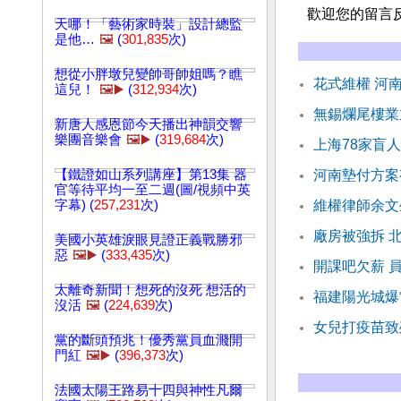
歡迎您的留言
天哪！「藝術家時裝」設計總監
是他…
🖼️
(
301,835
次)
想從小胖墩兒變帥哥帥姐嗎？瞧
花式維權 河
這兒！
🖼️▶️
(
312,934
次)
無錫爛尾樓業
新唐人感恩節今天播出神韻交響
樂團音樂會
🖼️▶️
(
319,684
次)
上海78家盲
【鐵證如山系列講座】第13集 器
河南墊付方案
官等待平均一至二週(圖/視頻中英
字幕) (
257,231
次)
維權律師余文
廠房被強拆 
美國小英雄淚眼見證正義戰勝邪
惡
🖼️▶️
(
333,435
次)
開課吧欠薪 
太離奇新聞！想死的沒死 想活的
福建陽光城爆
沒活
🖼️
(
224,639
次)
女兒打疫苗致
黨的斷頭預兆！優秀黨員血濺開
門紅
🖼️▶️
(
396,373
次)
法國太陽王路易十四與神性凡爾