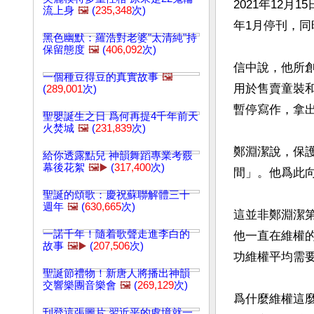
2021年12月
流上身
🖼️
(
235,348
次)
年1月停刊，同
黑色幽默：羅浩對老婆"太清純"持
保留態度
🖼️
(
406,092
次)
信中說，他所
一個種豆得豆的真實故事
🖼️
用於售賣童裝
(
289,001
次)
暫停寫作，拿出
聖嬰誕生之日 爲何再提4千年前天
火焚城
🖼️
(
231,839
次)
鄭淵潔說，保
給你透露點兒 神韻舞蹈專業考覈
幕後花絮
🖼️▶️
(
317,400
次)
間」。他爲此
聖誕的頌歌：慶祝蘇聯解體三十
週年
🖼️
(
630,665
次)
這並非鄭淵潔
一諾千年！隨着歌聲走進李白的
他一直在維權的
故事
🖼️▶️
(
207,506
次)
功維權平均需要
聖誕節禮物！新唐人將播出神韻
交響樂團音樂會
🖼️
(
269,129
次)
爲什麼維權這
刊登這張圖片 習近平的處境就一