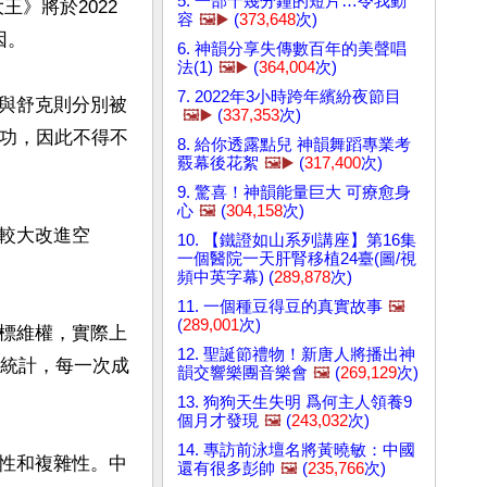
5. 一部十幾分鐘的短片…令我動
王》將於2022
容
🖼️▶️
(
373,648
次)
。

6. 神韻分享失傳數百年的美聲唱
法(1)
🖼️▶️
(
364,004
次)
7. 2022年3小時跨年繽紛夜節目
與舒克則分別被
🖼️▶️
(
337,353
次)
成功，因此不得不
8. 給你透露點兒 神韻舞蹈專業考
覈幕後花絮
🖼️▶️
(
317,400
次)
9. 驚喜！神韻能量巨大 可療愈身
心
🖼️
(
304,158
次)
較大改進空
10. 【鐵證如山系列講座】第16集
一個醫院一天肝腎移植24臺(圖/視
頻中英字幕) (
289,878
次)
11. 一個種豆得豆的真實故事
🖼️
(
289,001
次)
標維權，實際上
12. 聖誕節禮物！新唐人將播出神
他統計，每一次成
韻交響樂團音樂會
🖼️
(
269,129
次)
13. 狗狗天生失明 爲何主人領養9
個月才發現
🖼️
(
243,032
次)
14. 專訪前泳壇名將黃曉敏：中國
性和複雜性。中
還有很多彭帥
🖼️
(
235,766
次)