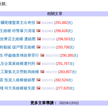
反饋。
相關文章
南爛尾樓盤業主出奇招
🖼️
(
291,682
次)
2022/8/5
主維權 特警暴力清場
🖼️
(
296,628
次)
2022/8/3
人按摩店主維權 遭鎮壓
🖼️
(
296,503
次)
2022/7/29
有貓膩 儲戶誓言維權
🖼️
(
293,758
次)
2022/7/19
生 呼籲徹查傅政華罪行
🖼️
(
290,385
次)
2022/7/15
北京企業家維權遭判刑
🖼️
(
291,767
次)
2022/7/14
員工聚集北京勞動局維權
🖼️
(
283,807
次)
2022/7/2
雷 投資人維權被鎮壓
🖼️
(
282,524
次)
2022/7/1
殘 何方美維權被失蹤
🖼️
(
277,620
次)
2022/6/21
更多文章導讀：
2022年1月5日