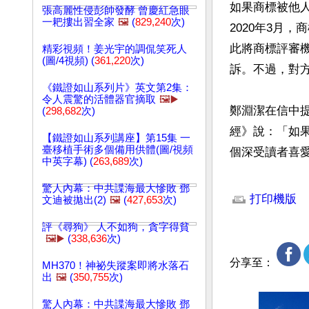
如果商標被他
張高麗性侵彭帥發酵 曾慶紅急眼
一耙摟出習全家
🖼️
(
829,240
次)
2020年3月
此將商標評審機
精彩視頻！姜光宇的調侃笑死人
(圖/4視頻) (
361,220
次)
訴。不過，對方
《鐵證如山系列片》英文第2集：
令人震驚的活體器官摘取
🖼️▶️
鄭淵潔在信中提
(
298,682
次)
經》說：「如果
【鐵證如山系列講座】第15集 一
臺移植手術多個備用供體(圖/視頻
個深受讀者喜
中英字幕) (
263,689
次)
文章網址: http://w
驚人內幕：中共諜海最大慘敗 鄧
打印機版
文迪被拋出(2)
🖼️
(
427,653
次)
評《尋狗》 人不如狗，貪字得貧
🖼️▶️
(
338,636
次)
分享至：
MH370！神祕失蹤案即將水落石
出
🖼️
(
350,755
次)
驚人內幕：中共諜海最大慘敗 鄧