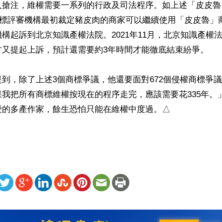
人搶注，維權需要一系列的行政及司法程序。如上述「皮皮魯
，商標評審機構最初裁定豬皮肉的商家可以繼續使用「皮皮魯」
構起訴到北京知識產權法院。2021年11月，北京知識產權
又提起上訴，預計還需要約3年時間才能徹底結束紛爭。

到，除了上述3個商標爭議，他還要面對672個侵權商標爭
我把所有商標維權按現在的程序走完，應該需要花335年。
愛的多產作家，餘生恐怕只能在維權中度過。△
ww.renminbao.com/rmb/articles/2022/1/5/73731b.html