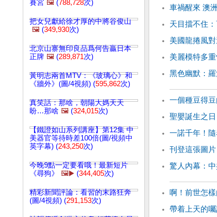
賽宮
🖼️
(
788,728
次)
車禍醒來 澳
把女兒獻給徐才厚的中將谷俊山
天目擋不住：
🖼️
(
349,930
次)
美國龍捲風對
北京山寨無印良品爲何告贏日本
正牌
🖼️
(
289,871
次)
美麗模特多重
黑色幽默：羅
黃明志兩首MTV：《玻璃心》和
《牆外》(圖/4視頻) (
595,862
次)
一個種豆得豆
真笑話：那啥，朝陽大媽天天
盼…那啥
🖼️
(
324,015
次)
聖嬰誕生之日
【鐵證如山系列講座】第12集 中
一諾千年！隨
美器官等待時差100倍(圖/視頻中
英字幕) (
243,250
次)
刊登這張圖片
今晚9點一定要看哦！最新短片
驚人內幕：中
《尋狗》
🖼️▶️
(
344,405
次)
精彩新聞評論：看習的末路狂奔
啊！前世怎樣
(圖/4視頻) (
291,153
次)
帶着上天的囑