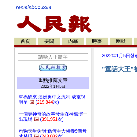
首頁
要聞
內幕
時事
幽默
2022年1月5日
發
"童話大王"
重點推薦文章
2022年1月5日
車禍醒來 澳洲男中文流利 成電視
明星
🖼️
(
219,844
次)
一個更神奇的故事發生在神韻演
出現場
🖼️
(
391,951
次)
狗狗天生失明 爲何主人領養9個月
才發現
🖼️
(
243,032
次)