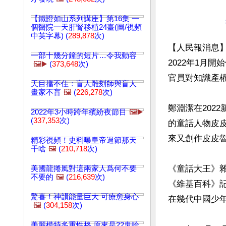
【鐵證如山系列講座】第16集 一
個醫院一天肝腎移植24臺(圖/視頻
中英字幕) (
289,878
次)
【人民報消息
一部十幾分鐘的短片…令我動容
2022年1月
🖼️▶️
(
373,648
次)
官員對知識產權
天目擋不住：盲人雕刻師與盲人
畫家不盲
🖼️
(
226,278
次)
鄭淵潔在202
2022年3小時跨年繽紛夜節目
🖼️▶️
(
337,353
次)
的童話人物皮皮
來又創作皮皮
精彩視頻！史料曝皇帝過節那天
干啥
🖼️
(
210,718
次)
《童話大王》
美國龍捲風對這兩家人爲何不要
不要的
🖼️
(
216,639
次)
《維基百科》
驚喜！神韻能量巨大 可療愈身心
在幾代中國少年
🖼️
(
304,158
次)
美麗模特多重性格 原來是22鬼輪