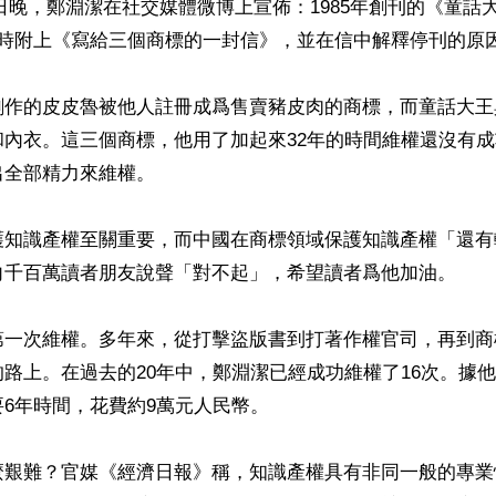
15日晚，鄭淵潔在社交媒體微博上宣佈：1985年創刊的《童話大
時附上《寫給三個商標的一封信》，並在信中解釋停刊的原因
創作的皮皮魯被他人註冊成爲售賣豬皮肉的商標，而童話大王
和內衣。這三個商標，他用了加起來32年的時間維權還沒有
全部精力來維權。

護知識產權至關重要，而中國在商標領域保護知識產權「還有
向千百萬讀者朋友說聲「對不起」，希望讀者爲他加油。

第一次維權。多年來，從打擊盜版書到打著作權官司，再到商
路上。在過去的20年中，鄭淵潔已經成功維權了16次。據
6年時間，花費約9萬元人民幣。

麼艱難？官媒《經濟日報》稱，知識產權具有非同一般的專業