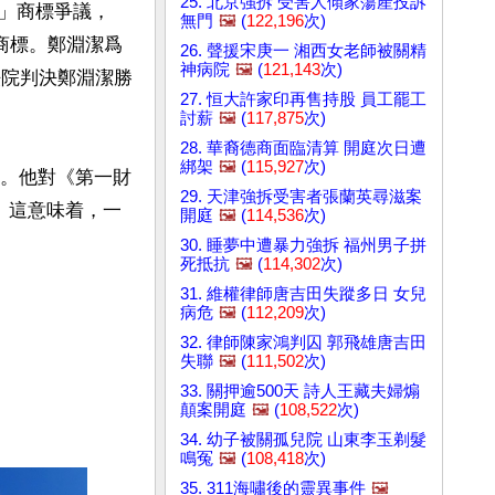
25. 北京強拆 受害人傾家蕩產投訴
」商標爭議，
無門
🖼️
(
122,196
次)
商標。鄭淵潔爲
26. 聲援宋庚一 湘西女老師被關精
神病院
🖼️
(
121,143
次)
法院判決鄭淵潔勝
27. 恒大許家印再售持股 員工罷工
討薪
🖼️
(
117,875
次)
28. 華裔德商面臨清算 開庭次日遭
綁架
🖼️
(
115,927
次)
議。他對《第一財
29. 天津強拆受害者張蘭英尋滋案
」這意味着，一
開庭
🖼️
(
114,536
次)
30. 睡夢中遭暴力強拆 福州男子拼
死抵抗
🖼️
(
114,302
次)
31. 維權律師唐吉田失蹤多日 女兒
病危
🖼️
(
112,209
次)
32. 律師陳家鴻判囚 郭飛雄唐吉田
失聯
🖼️
(
111,502
次)
33. 關押逾500天 詩人王藏夫婦煽
顛案開庭
🖼️
(
108,522
次)
34. 幼子被關孤兒院 山東李玉剃髮
鳴冤
🖼️
(
108,418
次)
35. 311海嘯後的靈異事件
🖼️