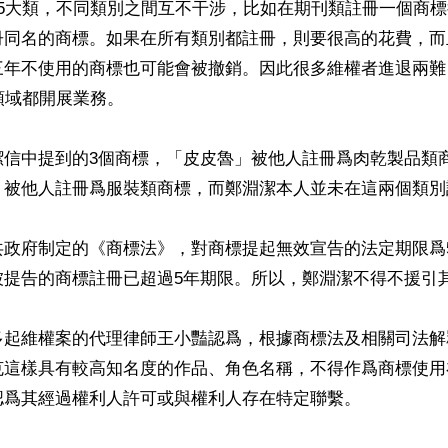
45大類，不同類別之間互不干涉，比如在期刊類註冊一個商
冊同名的商標。如果在所有類別都註冊，則要很高的花費，而
三年不使用的商標也可能會被撤銷。因此很多維權者進退兩難
領域都開展業務。

潔信中提到的3個商標，「皮皮魯」被他人註冊爲肉乾製品類
」被他人註冊爲服裝類商標，而鄭淵潔本人並未在這兩個類別
共政府制定的《商標法》，對商標提起無效宣告的法定期限爲
提告的商標註冊已超過5年期限。所以，鄭淵潔不得不援引其
多起維權案的代理律師王小豔認爲，根據商標法及相關司法解
克這樣具有較高知名度的作品、角色名稱，不得作爲商標使用
爲其經過權利人許可或與權利人存在特定聯繫。
