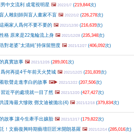
洲男中文流利 成電視明星
🖼️
(
219,844
次)
2022/1/7
盲人雕刻師與盲人畫家不盲
🖼️
(
226,278
次)
2022/1/2
這兩家人爲何不要不要的
🖼️
(
216,639
次)
2021/12/30
性格 原來是22鬼輪流上身
🖼️
(
235,348
次)
2021/12/28
浩對老婆"太清純"持保留態度
🖼️
(
406,092
次)
2021/12/27
的真實故事
🖼️
(
289,001
次)
2021/12/26
 爲何再提4千年前天火焚城
🖼️
(
231,839
次)
2021/12/25
着歌聲走進李白的故事
🖼️▶️
(
207,506
次)
2021/12/22
 習近平的處境就一目了然
🖼️
(
427,427
次)
2021/12/20
共諜海最大慘敗 鄧文迪被拋出(4)
🖼️
(
379,834
次)
2021/12/18
的故事 讓今生牽手出孃胎
🖼️
(
179,822
次)
2021/12/17
託！文藝復興時期藝壇巨匠米開朗基羅
🖼️
(
285,016
次)
2021/12/14