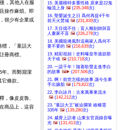
標後，其他人在服
15. 美麗模特多重性格 原來是22鬼
輪流上身
🖼️
(
235,348
次)
且操作麻煩。即
16. 聖嬰誕生之日 爲何再提4千年
，很少有企業或
前天火焚城
🖼️
(
231,839
次)
17. 天目擋不住：盲人雕刻師與盲
人畫家不盲
🖼️
(
226,278
次)
18. 美國龍捲風對這兩家人爲何不
商標，「童話大
要不要的
🖼️
(
216,639
次)
19. 精彩視頻！史料曝皇帝過節那
註冊商標。

天干啥
🖼️
(
210,718
次)
20. 一諾千年！隨着歌聲走進李白
的故事
🖼️▶️
(
207,506
次)
5年。而鄭淵潔
21. 啊！前世怎樣的故事 讓今生牽
它條款。

手出孃胎
🖼️
(
179,822
次)
22. 李白詠月：古來萬事東流水
🖼️
(
142,212
次)
釋，像皮皮魯、
23. "童話大王"被迫擱筆 維權需
在商品上，這容
335年
🖼️
(
139,280
次)
24. 威脅上訪者 山東女官員錄音曝
光
🖼️
(
131,413
次)