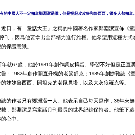
】近日，有「童話大王」之稱的中國著名作家鄭淵潔宣佈《童
開始停刊，因爲他要拿出全部精力進行維權。他希望用這種方式
的保護意識。

2新年就67歲，他於1981年創作調皮搗蛋、學習不好但是正直
魯；1982年創作開直升機的老鼠舒克；1985年創辦雜誌《
魯的妹妹魯西西、開坦克的老鼠貝塔，以及大灰狼羅克等。

雜誌的作者只有鄭淵潔一人。他表示自己每天寫作，36年來
記載，鄭淵潔是寫童話月刊最長的世界紀錄保持者。他筆下這
的心中。
