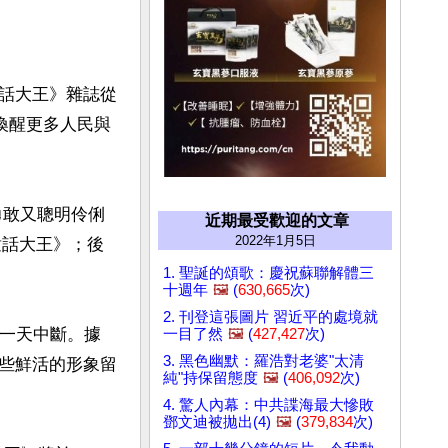
話大王》雜誌從
喚醒更多人民與
勇敢又聰明伶俐
近期最受歡迎的文章
2022年1月5日
童話大王》；後
1. 聖誕的頌歌：慶祝蘇聯解體三
十週年
🖼️
(
630,665
次)
2. 刊登這張圖片 習近平的處境就
無一天中斷。據
一目了然
🖼️
(
427,427
次)
3. 黑色幽默：羅浩對老婆"太清
些鮮活的形象留
純"持保留態度
🖼️
(
406,092
次)
4. 驚人內幕：中共諜海最大慘敗
鄧文迪被拋出(4)
🖼️
(
379,834
次)