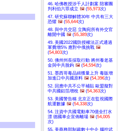
46. 哈佛教授涉千人計劃案 陪審團
判利伯六罪成立
🖼️
(
55,973
次)
47. 研究蘇聯解體30年 中共有三大
恐懼
🖼️
(
55,644
次)
48. 與中共交惡 立陶宛所有外交官
離開中國
🖼️
(
55,389
次)
49. 美國2022國防授權法正式通過
軍費增5% 應對中俄挑戰
🖼️
(
54,803
次)
50. 佛州州長採取行動 將州養老基
金與中共脫鉤
🖼️
(
54,594
次)
51. 墨西哥毒品緝獲量上升 毒販增
加進口中共國原料
🖼️
(
54,396
次)
52. 回應中共不公平補貼 歐盟擬對
中共國鋁箔增稅
🖼️
(
54,363
次)
53. 美國警告稱 北京正在監視國際
航運數據
🖼️
(
54,338
次)
54. 注資中共國電動車70億全打水
漂 德國車企宣佈離場
🖼️
(
54,005
次)
55. 美商務部制裁數十中企 腦控武