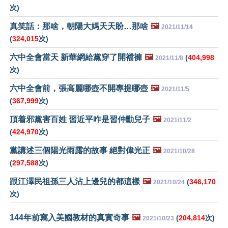
次)
真笑話：那啥，朝陽大媽天天盼…那啥
🖼️
2021/11/14
(
324,015
次)
六中全會當天 新華網給黨穿了開襠褲
🖼️
(
404,998
2021/11/8
次)
六中全會前，張高麗哪壺不開專提哪壺
🖼️
2021/11/5
(
367,999
次)
頂着邪黨害百姓 習近平咋是習仲勳兒子
🖼️
2021/11/2
(
424,970
次)
黨講述三個陽光雨露的故事 絕對偉光正
🖼️
2021/10/28
(
297,588
次)
跟江澤民祖孫三人沾上邊兒的都這樣
🖼️
(
346,170
2021/10/24
次)
144年前寫入美國教材的真實奇事
🖼️
(
204,814
次)
2021/10/23