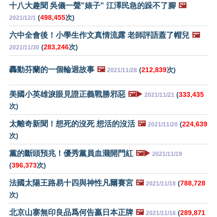
十八大趣聞 吳儀一聲"婊子" 江澤民急的跺不了腳
🖼️
(
498,455
次)
2021/12/1
六中全會後！小學生作文真情流露 老師評語蓋了帽兒
🖼️
(
283,246
次)
2021/11/30
轟動芬蘭的一個輪迴故事
🖼️
(
212,839
次)
2021/11/28
美國小英雄淚眼見證正義戰勝邪惡
🖼️▶️
(
333,435
2021/11/21
次)
太離奇新聞！想死的沒死 想活的沒活
🖼️
(
224,639
2021/11/20
次)
黨的斷頭預兆！優秀黨員血濺開門紅
🖼️▶️
2021/11/19
(
396,373
次)
法國太陽王路易十四與神性凡爾賽宮
🖼️
(
788,728
2021/11/18
次)
北京山寨無印良品爲何告贏日本正牌
🖼️
(
289,871
2021/11/16