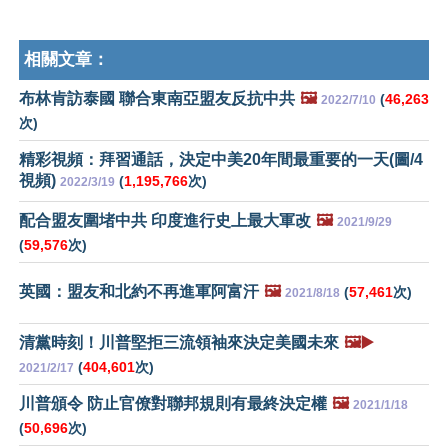
相關文章：
布林肯訪泰國 聯合東南亞盟友反抗中共
🖼️
(
46,263
2022/7/10
次)
精彩視頻：拜習通話，決定中美20年間最重要的一天(圖/4
視頻)
(
1,195,766
次)
2022/3/19
配合盟友圍堵中共 印度進行史上最大軍改
🖼️
2021/9/29
(
59,576
次)
英國：盟友和北約不再進軍阿富汗
🖼️
(
57,461
次)
2021/8/18
清黨時刻！川普堅拒三流領袖來決定美國未來
🖼️▶️
(
404,601
次)
2021/2/17
川普頒令 防止官僚對聯邦規則有最終決定權
🖼️
2021/1/18
(
50,696
次)