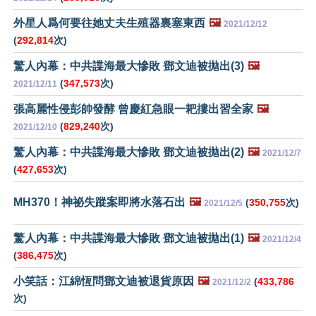
外星人爲何要往她丈夫生殖器裏塞東西
🖼️
2021/12/12
(
292,814
次)
驚人內幕：中共諜海最大慘敗 鄧文迪被拋出(3)
🖼️
(
347,573
次)
2021/12/11
張高麗性侵彭帥發酵 曾慶紅急眼一耙摟出習全家
🖼️
(
829,240
次)
2021/12/10
驚人內幕：中共諜海最大慘敗 鄧文迪被拋出(2)
🖼️
2021/12/7
(
427,653
次)
MH370！神祕失蹤案即將水落石出
🖼️
(
350,755
次)
2021/12/5
驚人內幕：中共諜海最大慘敗 鄧文迪被拋出(1)
🖼️
2021/12/4
(
386,475
次)
小笑話：江綿恆問鄧文迪被退貨原因
🖼️
(
433,786
2021/12/2
次)