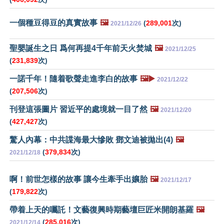
一個種豆得豆的真實故事
🖼️
(
289,001
次)
2021/12/26
聖嬰誕生之日 爲何再提4千年前天火焚城
🖼️
2021/12/25
(
231,839
次)
一諾千年！隨着歌聲走進李白的故事
🖼️▶️
2021/12/22
(
207,506
次)
刊登這張圖片 習近平的處境就一目了然
🖼️
2021/12/20
(
427,427
次)
驚人內幕：中共諜海最大慘敗 鄧文迪被拋出(4)
🖼️
(
379,834
次)
2021/12/18
啊！前世怎樣的故事 讓今生牽手出孃胎
🖼️
2021/12/17
(
179,822
次)
帶着上天的囑託！文藝復興時期藝壇巨匠米開朗基羅
🖼️
(
285,016
次)
2021/12/14