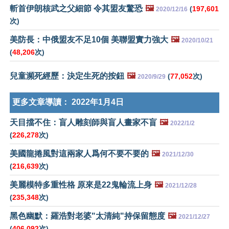
斬首伊朗核武之父細節 令其盟友驚恐
🖼️
(
197,601
2020/12/16
次)
美防長：中俄盟友不足10個 美聯盟實力強大
🖼️
2020/10/21
(
48,206
次)
兒童瀕死經歷：決定生死的按鈕
🖼️
(
77,052
次)
2020/9/29
更多文章導讀：
2022年1月4日
天目擋不住：盲人雕刻師與盲人畫家不盲
🖼️
2022/1/2
(
226,278
次)
美國龍捲風對這兩家人爲何不要不要的
🖼️
2021/12/30
(
216,639
次)
美麗模特多重性格 原來是22鬼輪流上身
🖼️
2021/12/28
(
235,348
次)
黑色幽默：羅浩對老婆"太清純"持保留態度
🖼️
2021/12/27
(
406,092
次)