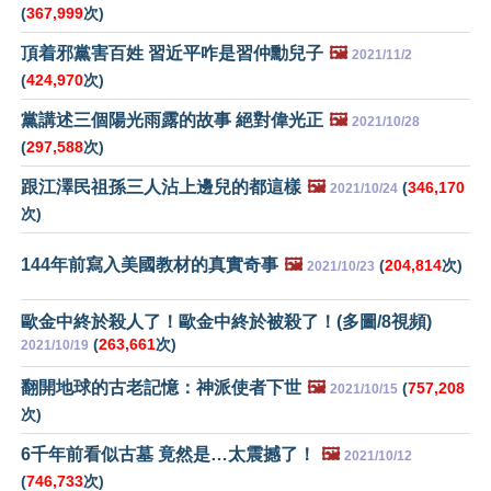
(
367,999
次)
頂着邪黨害百姓 習近平咋是習仲勳兒子
🖼️
2021/11/2
(
424,970
次)
黨講述三個陽光雨露的故事 絕對偉光正
🖼️
2021/10/28
(
297,588
次)
跟江澤民祖孫三人沾上邊兒的都這樣
🖼️
(
346,170
2021/10/24
次)
144年前寫入美國教材的真實奇事
🖼️
(
204,814
次)
2021/10/23
歐金中終於殺人了！歐金中終於被殺了！(多圖/8視頻)
(
263,661
次)
2021/10/19
翻開地球的古老記憶：神派使者下世
🖼️
(
757,208
2021/10/15
次)
6千年前看似古墓 竟然是…太震撼了！
🖼️
2021/10/12
(
746,733
次)