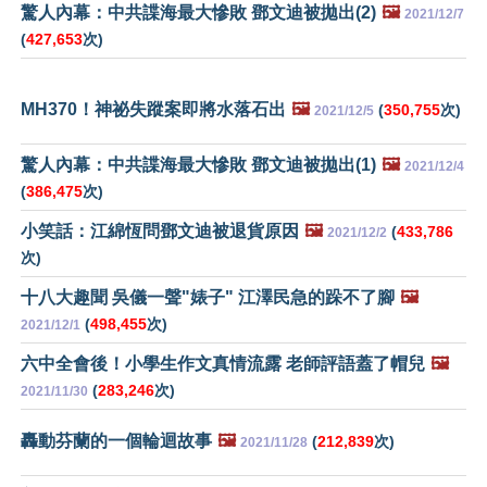
驚人內幕：中共諜海最大慘敗 鄧文迪被拋出(2)
🖼️
2021/12/7
(
427,653
次)
MH370！神祕失蹤案即將水落石出
🖼️
(
350,755
次)
2021/12/5
驚人內幕：中共諜海最大慘敗 鄧文迪被拋出(1)
🖼️
2021/12/4
(
386,475
次)
小笑話：江綿恆問鄧文迪被退貨原因
🖼️
(
433,786
2021/12/2
次)
十八大趣聞 吳儀一聲"婊子" 江澤民急的跺不了腳
🖼️
(
498,455
次)
2021/12/1
六中全會後！小學生作文真情流露 老師評語蓋了帽兒
🖼️
(
283,246
次)
2021/11/30
轟動芬蘭的一個輪迴故事
🖼️
(
212,839
次)
2021/11/28