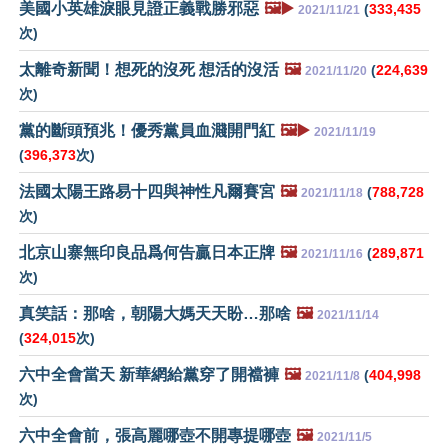
美國小英雄淚眼見證正義戰勝邪惡
🖼️▶️
(
333,435
2021/11/21
次)
太離奇新聞！想死的沒死 想活的沒活
🖼️
(
224,639
2021/11/20
次)
黨的斷頭預兆！優秀黨員血濺開門紅
🖼️▶️
2021/11/19
(
396,373
次)
法國太陽王路易十四與神性凡爾賽宮
🖼️
(
788,728
2021/11/18
次)
北京山寨無印良品爲何告贏日本正牌
🖼️
(
289,871
2021/11/16
次)
真笑話：那啥，朝陽大媽天天盼…那啥
🖼️
2021/11/14
(
324,015
次)
六中全會當天 新華網給黨穿了開襠褲
🖼️
(
404,998
2021/11/8
次)
六中全會前，張高麗哪壺不開專提哪壺
🖼️
2021/11/5