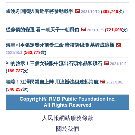
孟晚舟回國與習近平將發動戰爭
🖼️
(
393,746
次)
2021/10/10
從傢俱的變遷 看一朝天子一朝風俗
🖼️
(
721,698
次)
2021/10/5
海軍司令張定發死前受江命 暗殺胡錦濤 墓碑成這樣
🖼️
(
563,779
次)
2021/10/3
神的啓示！三個女孩眼中流出石頭水晶和鑽石
🖼️
2021/10/2
(
189,737
次)
哇噻！江澤民親自上陣 用這辦法組建起海航
🖼️
2021/10/1
(
340,257
次)
Copyright© RMB Public Foundation Inc.
All Rights Reserved
人民報網站服務條款
關於我們