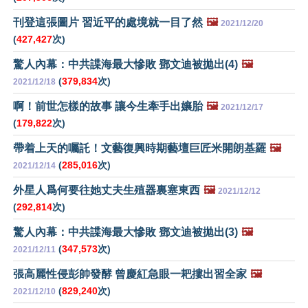
刊登這張圖片 習近平的處境就一目了然
🖼️
2021/12/20
(
427,427
次)
驚人內幕：中共諜海最大慘敗 鄧文迪被拋出(4)
🖼️
(
379,834
次)
2021/12/18
啊！前世怎樣的故事 讓今生牽手出孃胎
🖼️
2021/12/17
(
179,822
次)
帶着上天的囑託！文藝復興時期藝壇巨匠米開朗基羅
🖼️
(
285,016
次)
2021/12/14
外星人爲何要往她丈夫生殖器裏塞東西
🖼️
2021/12/12
(
292,814
次)
驚人內幕：中共諜海最大慘敗 鄧文迪被拋出(3)
🖼️
(
347,573
次)
2021/12/11
張高麗性侵彭帥發酵 曾慶紅急眼一耙摟出習全家
🖼️
(
829,240
次)
2021/12/10