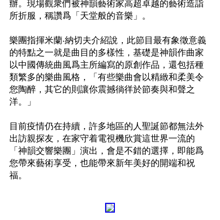
辦。現場觀衆們被神韻藝術家高超卓越的藝術造詣
所折服，稱讚爲「天堂般的音樂」。

樂團指揮米蘭‧納切夫介紹說，此節目最有象徵意義
的特點之一就是曲目的多樣性，基礎是神韻作曲家
以中國傳統曲風爲主所編寫的原創作品，還包括種
類繁多的樂曲風格，「有些樂曲會以精緻和柔美令
您陶醉，其它的則讓你震撼徜徉於節奏與和聲之
洋。」

目前疫情仍在持續，許多地區的人聖誕節都無法外
出訪親探友，在家守着電視機欣賞這世界一流的
「神韻交響樂團」演出，會是不錯的選擇，即能爲
您帶來藝術享受，也能帶來新年美好的開端和祝