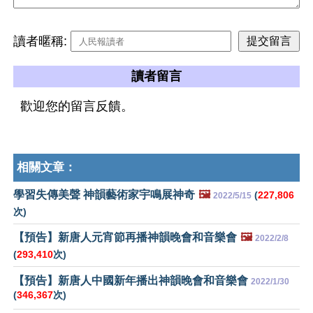
讀者暱稱:
讀者留言
歡迎您的留言反饋。
相關文章：
學習失傳美聲 神韻藝術家宇鳴展神奇
🖼️
(
227,806
2022/5/15
次)
【預告】新唐人元宵節再播神韻晚會和音樂會
🖼️
2022/2/8
(
293,410
次)
【預告】新唐人中國新年播出神韻晚會和音樂會
2022/1/30
(
346,367
次)