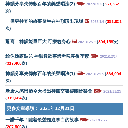
神韻分享失傳數百年的美聲唱法(2)
🖼️▶️
(
363,362
2022/1/10
次)
一個更神奇的故事發生在神韻演出現場
🖼️
(
391,951
2022/1/6
次)
驚喜！神韻能量巨大 可療愈身心
🖼️
(
304,158
次)
2021/12/29
給你透露點兒 神韻舞蹈專業考覈幕後花絮
🖼️▶️
2021/12/24
(
317,400
次)
神韻分享失傳數百年的美聲唱法(1)
🖼️▶️
(
364,004
2021/12/15
次)
新唐人感恩節今天播出神韻交響樂團音樂會
🖼️▶️
2021/11/25
(
319,684
次)
更多文章導讀：
2021年12月21日
一諾千年！隨着歌聲走進李白的故事
🖼️▶️
2021/12/22
(
207,506
次)