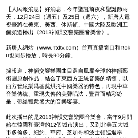
【人民報消息】好消息，今年聖誕前夜和聖誕節兩
天，12月24日（週五）及25日（週六），新唐人電
視臺將在美東、美西、休斯頓、中國大陸及歐洲五
個頻道播出《2018神韻交響樂團音樂會》。

新唐人網站（www.ntdtv.com）首頁直播窗口和Rok
u也同步播放，時長90分鐘。

據報道，神韻交響樂團曲目選自風靡全球的神韻藝
術團原創作品，結合了東西方正統音樂的精髓，以
西方管絃樂爲基奠烘托中國樂器的特色，再現中華
音樂傳統、重現失傳的美聲唱法，豐富而精彩紛
呈，帶給觀衆盛大的音樂饗宴。

此次播出的是2018神韻交響樂團音樂會，當年9月開
始在韓國和臺灣的12個城市演出，又到北美五大城
市多倫多、紐約、華府、芝加哥和波士頓巡迴舉