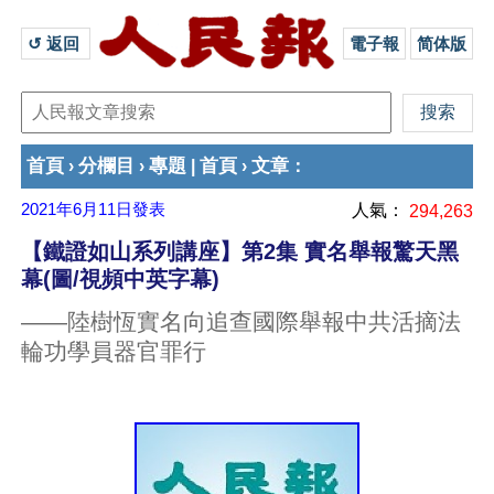
↺ 返回 
電子報
简体版
首頁
分欄目
專題
首頁
文章
›
›
|
›
：
2021年6月11日
發表
人氣：
294,263
【鐵證如山系列講座】第2集 實名舉報驚天黑
幕(圖/視頻中英字幕)
——陸樹恆實名向追查國際舉報中共活摘法
輪功學員器官罪行