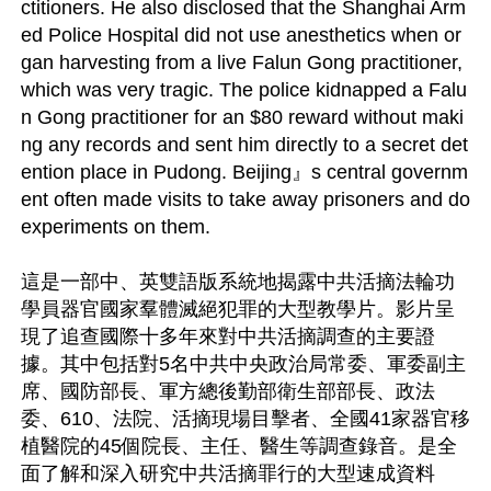
ctitioners. He also disclosed that the Shanghai Arm
ed Police Hospital did not use anesthetics when or
gan harvesting from a live Falun Gong practitioner, 
which was very tragic. The police kidnapped a Falu
n Gong practitioner for an $80 reward without maki
ng any records and sent him directly to a secret det
ention place in Pudong. Beijing』s central governm
ent often made visits to take away prisoners and do 
experiments on them.

這是一部中、英雙語版系統地揭露中共活摘法輪功
學員器官國家羣體滅絕犯罪的大型教學片。影片呈
現了追查國際十多年來對中共活摘調查的主要證
據。其中包括對5名中共中央政治局常委、軍委副主
席、國防部長、軍方總後勤部衛生部部長、政法
委、610、法院、活摘現場目擊者、全國41家器官移
植醫院的45個院長、主任、醫生等調查錄音。是全
面了解和深入研究中共活摘罪行的大型速成資料