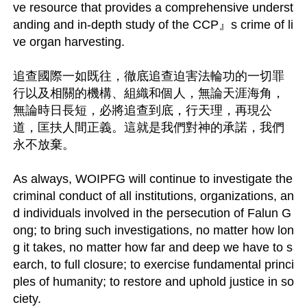
ve resource that provides a comprehensive underst
anding and in-depth study of the CCP』s crime of li
ve organ harvesting. 

追查國際一如既往，徹底追查迫害法輪功的一切罪
行以及相關的機構、組織和個人，無論天涯海角，
無論時日長短，必將追查到底，行天理，再現公
道，匡扶人間正義。這就是我們對神的承諾，我們
永不放棄。

As always, WOIPFG will continue to investigate the 
criminal conduct of all institutions, organizations, an
d individuals involved in the persecution of Falun G
ong; to bring such investigations, no matter how lon
g it takes, no matter how far and deep we have to s
earch, to full closure; to exercise fundamental princi
ples of humanity; to restore and uphold justice in so
ciety.
