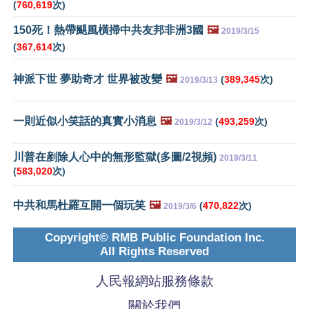
(
760,619
次)
150死！熱帶颶風橫掃中共友邦非洲3國
🖼️
2019/3/15
(
367,614
次)
神派下世 夢助奇才 世界被改變
🖼️
(
389,345
次)
2019/3/13
一則近似小笑話的真實小消息
🖼️
(
493,259
次)
2019/3/12
川普在剷除人心中的無形監獄(多圖/2視頻)
2019/3/11
(
583,020
次)
中共和馬杜羅互開一個玩笑
🖼️
(
470,822
次)
2019/3/6
Copyright© RMB Public Foundation Inc.
All Rights Reserved
人民報網站服務條款
關於我們