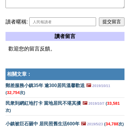
讀者暱稱:
讀者留言
歡迎您的留言反饋。
相關文章：
郵差服務小鎮35年 逾300居民溫馨歡送
🖼️
2019/10/11
(
32,754
次)
民衆到網紅地打卡 當地居民不堪其擾
🖼️
(
33,581
2019/10/7
次)
小鎮被巨石砸中 居民照舊生活600年
🖼️
(
34,788
次)
2019/5/23