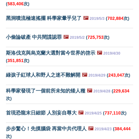
(
583,406
次)
黑洞噴流極速搖擺 科學家暈乎兒了
🖼️
(
702,884
次)
2019/5/3
小偷論破產 中共間諜認罪
🖼️
(
725,753
次)
2019/5/2
斯洛伐克與烏克蘭大選對當今世界的啓示
🖼️
2019/4/30
(
351,851
次)
綠孩子紅球人和野人之迷不難解開
🖼️
(
243,047
次)
2019/4/29
科學家發現了一個前所未知的矮人種
🖼️
(
229,634
2019/4/28
次)
首現恐龍末日細節 人別妄自尊大
🖼️
(
737,110
次)
2019/4/25
步步驚心！先摸腦袋 再當中共代理人
🖼️
(
384,444
2019/4/23
次)