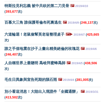
特斯拉見利忘義 被中共砍的第二刀見骨
🖼️
2019/4/10
(
393,677
次)
百慕大三角 誰保護哥倫布死裏逃生
🖼️
(
246,137
次)
2019/4/9
六道輪迴！老鼠偷幫英老翁整理桌子
🖼️▶️
(
425,665
2019/4/7
次)
誰之手借地震在沙子上畫出精美絕倫的玫瑰花
🖼️
2019/4/6
(
246,407
次)
人自稱世界上最聰明 爲啥拜蜜蜂爲師
🖼️
(
438,506
2019/4/5
次)
毛生日異象與宣告死期的隕石雨
🖼️
(
281,005
次)
2019/4/4
別小看這消息！大陸出入境證件「全國通辦」
🖼️
2019/3/31
(
413,502
次)