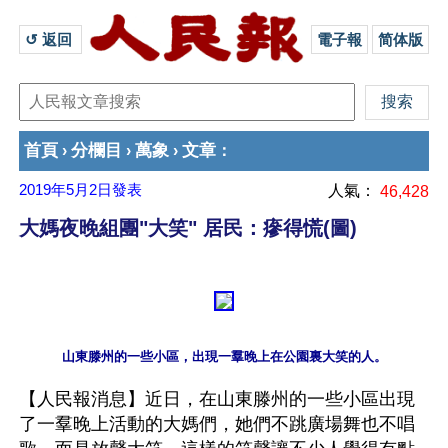
↺ 返回 
電子報
简体版
首頁
分欄目
萬象
文章
›
›
›
：
2019年5月2日
發表
人氣：
46,428
大媽夜晚組團"大笑" 居民：瘮得慌(圖)
【人民報消息】近日，在山東滕州的一些小區出現
了一羣晚上活動的大媽們，她們不跳廣場舞也不唱