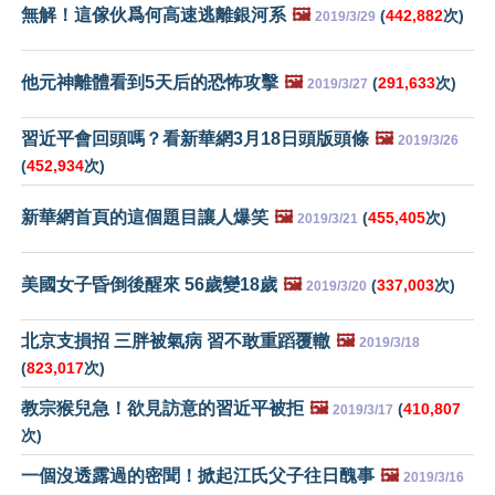
無解！這傢伙爲何高速逃離銀河系
🖼️
(
442,882
次)
2019/3/29
他元神離體看到5天后的恐怖攻擊
🖼️
(
291,633
次)
2019/3/27
習近平會回頭嗎？看新華網3月18日頭版頭條
🖼️
2019/3/26
(
452,934
次)
新華網首頁的這個題目讓人爆笑
🖼️
(
455,405
次)
2019/3/21
美國女子昏倒後醒來 56歲變18歲
🖼️
(
337,003
次)
2019/3/20
北京支損招 三胖被氣病 習不敢重蹈覆轍
🖼️
2019/3/18
(
823,017
次)
教宗猴兒急！欲見訪意的習近平被拒
🖼️
(
410,807
2019/3/17
次)
一個沒透露過的密聞！掀起江氏父子往日醜事
🖼️
2019/3/16