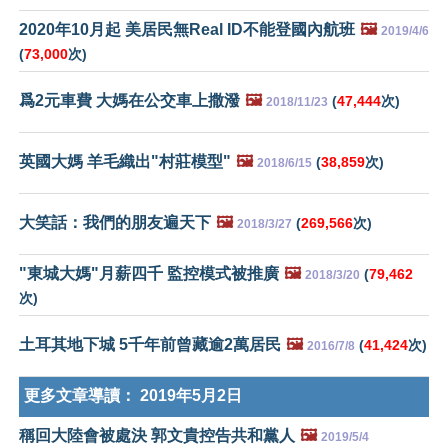
2020年10月起 美居民無Real ID不能登國內航班
🖼️
2019/4/6
(
73,000
次)
爲2元車費 大媽在公交車上撒潑
🖼️
(
47,444
次)
2018/11/23
英國大媽 羊毛織出"村莊模型"
🖼️
(
38,859
次)
2018/6/15
大笑話：我們的朋友遍天下
🖼️
(
269,566
次)
2018/3/27
"東城大媽"月薪四千 監控模式被推廣
🖼️
(
79,462
2018/3/20
次)
土耳其地下城 5千年前曾藏逾2萬居民
🖼️
(
41,424
次)
2016/7/8
更多文章導讀：
2019年5月2日
稱回大陸會被處決 郭文貴控告共和黨人
🖼️
2019/5/4