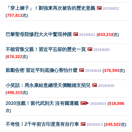
「穿上褲子」！劉強東再次被告的歷史意義
🖼️
2019/4/22
(
757,813
次)
巴黎聖母院慘烈大火中驚現神蹟
🖼️
(
633,218
次)
2019/4/21
不能背叛父親！習近平忘卻的歷史一頁
🖼️
2019/4/20
(
676,322
次)
鼓勵告密 習近平到底擔心害怕什麼
🖼️
(
376,594
次)
2019/4/18
小笑話：周永康給意總理天價離婚支招兒
🖼️
2019/4/16
(
498,315
次)
2020沒戲！當代武則天 沒有國運籤
🖼️▶️
(
518,896
2019/4/15
次)
不奇怪！2千年前古印度竟有自行車
🖼️
(
245,522
次)
2019/4/13