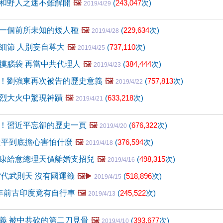
和野人之迷不難解開
🖼️
(
243,047
次)
2019/4/29
一個前所未知的矮人種
🖼️
(
229,634
次)
2019/4/28
細節 人別妄自尊大
🖼️
(
737,110
次)
2019/4/25
摸腦袋 再當中共代理人
🖼️
(
384,444
次)
2019/4/23
！劉強東再次被告的歷史意義
🖼️
(
757,813
次)
2019/4/22
烈大火中驚現神蹟
🖼️
(
633,218
次)
2019/4/21
！習近平忘卻的歷史一頁
🖼️
(
676,322
次)
2019/4/20
近平到底擔心害怕什麼
🖼️
(
376,594
次)
2019/4/18
康給意總理天價離婚支招兒
🖼️
(
498,315
次)
2019/4/16
當代武則天 沒有國運籤
🖼️▶️
(
518,896
次)
2019/4/15
年前古印度竟有自行車
🖼️
(
245,522
次)
2019/4/13
義 被中共砍的第二刀見骨
🖼️
(
393,677
次)
2019/4/10