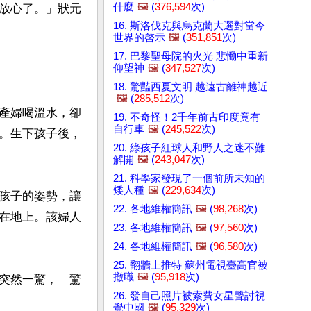
什麼
🖼️
(
376,594
次)
放心了。」狀元
16. 斯洛伐克與烏克蘭大選對當今
世界的啓示
🖼️
(
351,851
次)
17. 巴黎聖母院的火光 悲慟中重新
仰望神
🖼️
(
347,527
次)
18. 驚豔西夏文明 越遠古離神越近
🖼️
(
285,512
次)
產婦喝溫水，卻
19. 不奇怪！2千年前古印度竟有
自行車
🖼️
(
245,522
次)
。生下孩子後，
20. 綠孩子紅球人和野人之迷不難
解開
🖼️
(
243,047
次)
21. 科學家發現了一個前所未知的
矮人種
🖼️
(
229,634
次)
孩子的姿勢，讓
22. 各地維權簡訊
🖼️
(
98,268
次)
在地上。該婦人
23. 各地維權簡訊
🖼️
(
97,560
次)
24. 各地維權簡訊
🖼️
(
96,580
次)
25. 翻牆上推特 蘇州電視臺高官被
撤職
🖼️
(
95,918
次)
突然一驚，「驚
26. 發自己照片被索費女星聲討視
覺中國
🖼️
(
95,329
次)