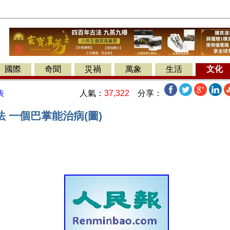
國際
奇聞
災禍
萬象
生活
文化
人氣：
37,322
分享：
表
 一個巴掌能治病(圖)