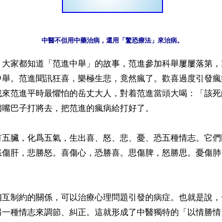
】大家都知道「范進中舉」的故事，范進參加科舉屢屢落第，
中舉。范進聞訊狂喜，樂極生悲，竟然瘋了。歡喜過度引發瘋
找來范進平時最懼怕的岳丈大人，對着范進當頭大喝：「該死
嘴巴子打將去，把范進的瘋病給打好了。

有五臟，化爲五氣，生出喜、怒、悲、憂、恐五種情志。它們
怒傷肝，悲勝怒。喜傷心，恐勝喜。思傷脾，怒勝思。憂傷肺


相互制約的關係，可以治療心理問題引發的病症。也就是說，
另一種情志來調節、糾正。這就形成了中醫獨特的「以情勝情