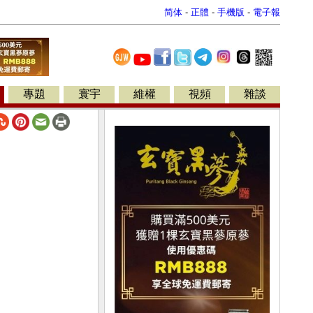
简体
-
正體
-
手機版
-
電子報
專題
寰宇
維權
視頻
雜談