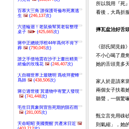
所以我用『死
百慕大三角 誰保護哥倫布死裏逃
看後，大爲折服
生
🖼️
(
246,137
次)
六道輪迴！老鼠偷幫英老翁整理
摔瓦盆治好舌
桌子
🖼️▶️
(
425,665
次)
蔣中正總統浮棺44年爲何不肯下
《邵氏聞見錄
葬
🖼️
(
790,045
次)
不小心喝了鹿
誰之手借地震在沙子上畫出精美
她的舌頭竟多天
絕倫的玫瑰花
🖼️
(
246,407
次)
人自稱世界上最聰明 爲啥拜蜜蜂
爲師
🖼️
(
438,506
次)
家人於是請來
兩個女子扶着
蔣公過世後 其遺物中有驚人發現
🖼️
(
741,448
次)
聽聲，一個驚嚇
毛生日異象與宣告死期的隕石雨
🖼️
(
281,005
次)
甄立言先用硃
天命昭昭 美國覺醒 共產末日近
🖼️
則氣縮」，她的
(
403,712
次)