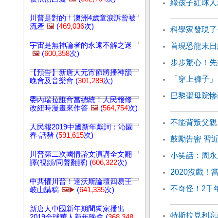
綠孩子紅球人
川普是對的！澳洲4歲童淚訴曾被
流產
🖼️
(
469,036
次)
科學家發現了
宇宙是無神論者的永遠不解之迷
首現恐龍末日
🖼️
(
600,358
次)
步步驚心！先
【預告】新唐人元宵節將播神韻
「穿上褲子」
晚會及音樂會 (
301,289
次)
巴黎聖母院慘
委內瑞拉誰會當總統！人民報修
改紐時漫畫來作答
🖼️
(
564,754
次)
不能背叛父親
人民報2019中國新年獻詞：沁園
春·話豬 (
591,615
次)
鼓勵告密 習
川普第二次國情諮文演講全文翻
小笑話：周永
譯(視頻/同聲翻譯) (
606,322
次)
2020沒戲！
中共懼川普！達沃斯論壇四易王
不奇怪！2千
岐山講稿
🖼️▶️
(
641,335
次)
新唐人中國新年期間獨家播出
特斯拉見利忘
2019全球華人新年晚會 (
368,348