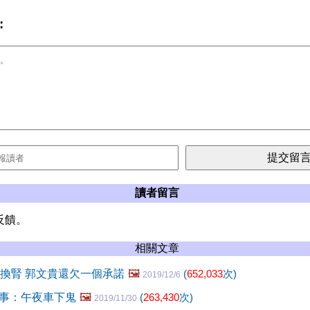
:
讀者留言
反饋。
相關文章
5換腎 郭文貴還欠一個承諾
🖼️
(
652,033
次)
2019/12/6
事：午夜車下鬼
🖼️
(
263,430
次)
2019/11/30