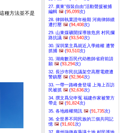
27. 廣東"假裝自由"活動聲援被捕
編輯
🖼️
(
95,099
次)
這種方法並不是
28. 律師執業證年檢期 河南律師續
遭打壓
🖼️
(
94,408
次)
29. 山東煤礦開採導致危房 村民攔
路抗議
🖼️
(
93,540
次)
30. 深圳業主爲就近入學維權 遭警
抓捕
🖼️
(
93,510
次)
31. 湖南數百民代幼教師省府前請
願
🖼️
(
93,294
次)
32. 長沙市民抗議架空高壓電纜遭
警鎮壓
🖼️
(
92,964
次)
33. 一帶一路峰會登場 上海上百訪
民被抓
🖼️
(
92,636
次)
34. 撰文爲兒申冤 福建作家被警方
帶走
🖼️
(
91,824
次)
35. 各地維權簡訊
🖼️
(
91,735
次)
36. 全世界不同民族的三個共同記
憶
🖼️
(
91,601
次)
37. 廣州強徵有爭議土地 村民護地