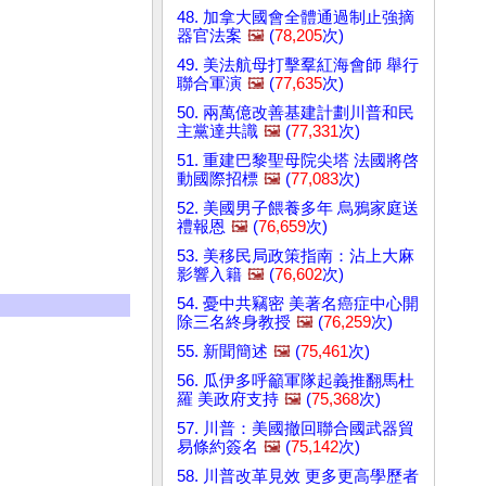
48. 加拿大國會全體通過制止強摘
器官法案
🖼️
(
78,205
次)
49. 美法航母打擊羣紅海會師 舉行
聯合軍演
🖼️
(
77,635
次)
50. 兩萬億改善基建計劃川普和民
主黨達共識
🖼️
(
77,331
次)
51. 重建巴黎聖母院尖塔 法國將啓
動國際招標
🖼️
(
77,083
次)
52. 美國男子餵養多年 烏鴉家庭送
禮報恩
🖼️
(
76,659
次)
53. 美移民局政策指南：沾上大麻
影響入籍
🖼️
(
76,602
次)
54. 憂中共竊密 美著名癌症中心開
除三名終身教授
🖼️
(
76,259
次)
55. 新聞簡述
🖼️
(
75,461
次)
56. 瓜伊多呼籲軍隊起義推翻馬杜
羅 美政府支持
🖼️
(
75,368
次)
57. 川普：美國撤回聯合國武器貿
易條約簽名
🖼️
(
75,142
次)
58. 川普改革見效 更多更高學歷者