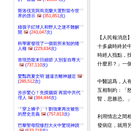
斯洛伐克與烏克蘭大選對當今世
界的啓示
🖼️
(
351,851
次)
綠孩子紅球人和野人之迷不難解
開
🖼️
(
243,047
次)
【人民報消息
科學家發現了一個前所未知的矮
十多歲時終於
人種
🖼️
(
229,634
次)
時經人指點，
首現恐龍末日細節 人別妄自尊大
什麼邪？」一個
🖼️
(
737,110
次)
驚豔西夏文明 越遠古離神越近
🖼️
中醫認爲，人
(
285,512
次)
互相制約：「
步步驚心！先摸腦袋 再當中共代
理人
🖼️
(
384,444
次)
腎，思勝恐。」
「穿上褲子」！劉強東再次被告
的歷史意義
🖼️
(
757,813
次)
利用情志之間
發病症，就用
巴黎聖母院慘烈大火中驚現神蹟
🖼️
(
633,218
次)