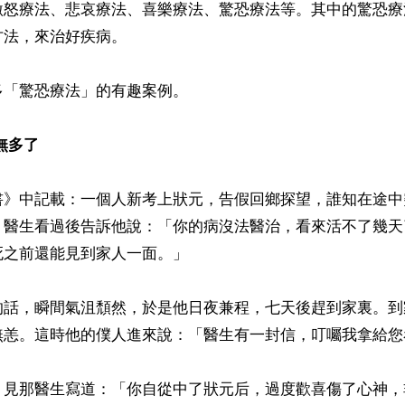
激怒療法、悲哀療法、喜樂療法、驚恐療法等。其中的驚恐療
法，來治好疾病。

「驚恐療法」的有趣案例。

無多了
書》中記載：一個人新考上狀元，告假回鄉探望，誰知在途中
，醫生看過後告訴他說：「你的病沒法醫治，看來活不了幾天
之前還能見到家人一面。」

的話，瞬間氣沮頹然，於是他日夜兼程，七天後趕到家裏。到
無恙。這時他的僕人進來說：「醫生有一封信，叮囑我拿給您看
，見那醫生寫道：「你自從中了狀元后，過度歡喜傷了心神，