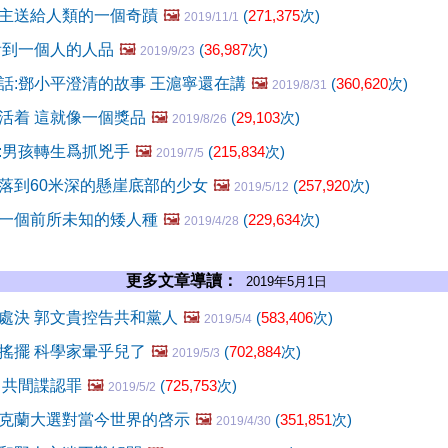
主送給人類的一個奇蹟
🖼️
(
271,375
次)
2019/11/1
看到一個人的人品
🖼️
(
36,987
次)
2019/9/23
話:鄧小平澄清的故事 王滬寧還在講
🖼️
(
360,620
次)
2019/8/31
活着 這就像一個獎品
🖼️
(
29,103
次)
2019/8/26
:男孩轉生爲抓兇手
🖼️
(
215,834
次)
2019/7/5
落到60米深的懸崖底部的少女
🖼️
(
257,920
次)
2019/5/12
一個前所未知的矮人種
🖼️
(
229,634
次)
2019/4/28
更多文章導讀：
2019年5月1日
處決 郭文貴控告共和黨人
🖼️
(
583,406
次)
2019/5/4
搖擺 科學家暈乎兒了
🖼️
(
702,884
次)
2019/5/3
中共間諜認罪
🖼️
(
725,753
次)
2019/5/2
克蘭大選對當今世界的啓示
🖼️
(
351,851
次)
2019/4/30