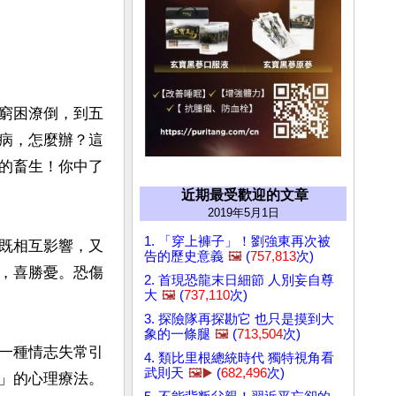
窮困潦倒，到五
病，怎麼辦？這
的畜生！你中了
近期最受歡迎的文章
2019年5月1日
1. 「穿上褲子」！劉強東再次被
既相互影響，又
告的歷史意義
🖼️
(
757,813
次)
，喜勝憂。恐傷
2. 首現恐龍末日細節 人別妄自尊
大
🖼️
(
737,110
次)
3. 探險隊再探勘它 也只是摸到大
象的一條腿
🖼️
(
713,504
次)
一種情志失常引
4. 類比里根總統時代 獨特視角看
武則天
🖼️▶️
(
682,496
次)
」的心理療法。