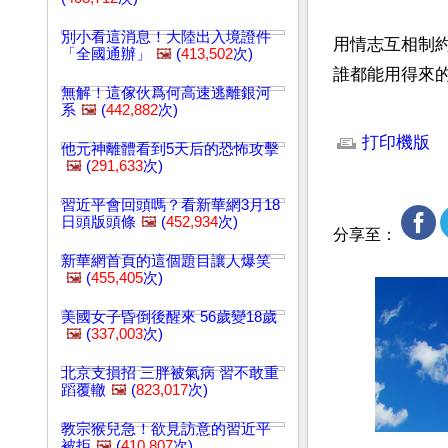
別小看這消息！大陸出入境證件
用情志互相制
「全國通辦」
🖼️
(
413,502
次)
誰都能用得來
無解！這傢伙爲何高速逃離銀河
系
🖼️
(
442,882
次)
文章網址: http://w
打印機版
他元神離體看到5天后的恐怖攻擊
🖼️
(
291,633
次)
習近平會回頭嗎？看新華網3月18
日頭版頭條
🖼️
(
452,934
次)
分享至：
新華網首頁的這個題目讓人爆笑
🖼️
(
455,405
次)
美國女子昏倒後醒來 56歲變18歲
🖼️
(
337,003
次)
北京支損招 三胖被氣病 習不敢重
蹈覆轍
🖼️
(
823,017
次)
教宗猴兒急！欲見訪意的習近平
被拒
🖼️
(
410,807
次)