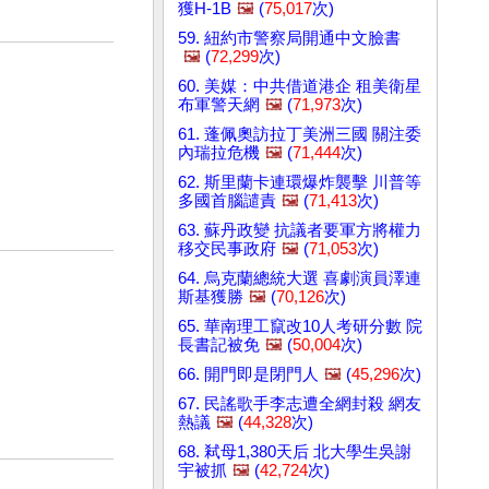
獲H-1B
🖼️
(
75,017
次)
59. 紐約市警察局開通中文臉書
🖼️
(
72,299
次)
60. 美媒：中共借道港企 租美衛星
布軍警天網
🖼️
(
71,973
次)
61. 蓬佩奧訪拉丁美洲三國 關注委
內瑞拉危機
🖼️
(
71,444
次)
62. 斯里蘭卡連環爆炸襲擊 川普等
多國首腦譴責
🖼️
(
71,413
次)
63. 蘇丹政變 抗議者要軍方將權力
移交民事政府
🖼️
(
71,053
次)
64. 烏克蘭總統大選 喜劇演員澤連
斯基獲勝
🖼️
(
70,126
次)
65. 華南理工竄改10人考研分數 院
長書記被免
🖼️
(
50,004
次)
66. 開門即是閉門人
🖼️
(
45,296
次)
67. 民謠歌手李志遭全網封殺 網友
熱議
🖼️
(
44,328
次)
68. 弒母1,380天后 北大學生吳謝
宇被抓
🖼️
(
42,724
次)