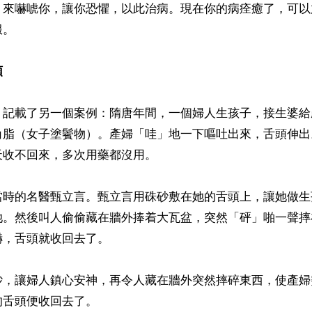
』來嚇唬你，讓你恐懼，以此治病。現在你的病痊癒了，可以
。

頭
》記載了另一個案例：隋唐年間，一個婦人生孩子，接生婆給
角脂（女子塗鬢物）。產婦「哇」地一下嘔吐出來，舌頭伸出
收不回來，多次用藥都沒用。

當時的名醫甄立言。甄立言用硃砂敷在她的舌頭上，讓她做生
她。然後叫人偷偷藏在牆外捧着大瓦盆，突然「砰」啪一聲摔
，舌頭就收回去了。

砂，讓婦人鎮心安神，再令人藏在牆外突然摔碎東西，使產婦
舌頭便收回去了。
