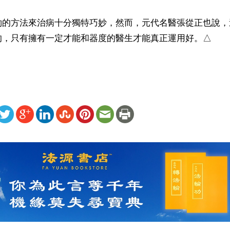
約的方法來治病十分獨特巧妙，然而，元代名醫張從正也說，
的，只有擁有一定才能和器度的醫生才能真正運用好。△
ww.renminbao.com/rmb/articles/2019/5/1/69079b.html