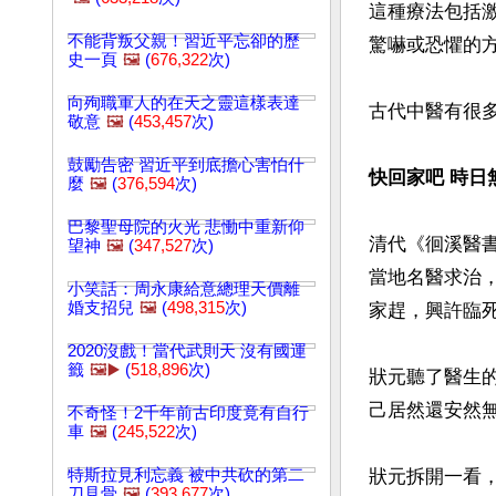
這種療法包括
不能背叛父親！習近平忘卻的歷
驚嚇或恐懼的方
史一頁
🖼️
(
676,322
次)
向殉職軍人的在天之靈這樣表達
古代中醫有很多
敬意
🖼️
(
453,457
次)
鼓勵告密 習近平到底擔心害怕什
快回家吧 時日
麼
🖼️
(
376,594
次)
巴黎聖母院的火光 悲慟中重新仰
清代《徊溪醫
望神
🖼️
(
347,527
次)
當地名醫求治
小笑話：周永康給意總理天價離
婚支招兒
🖼️
(
498,315
次)
家趕，興許臨死
2020沒戲！當代武則天 沒有國運
籤
🖼️▶️
(
518,896
次)
狀元聽了醫生
己居然還安然
不奇怪！2千年前古印度竟有自行
車
🖼️
(
245,522
次)
特斯拉見利忘義 被中共砍的第二
狀元拆開一看
刀見骨
🖼️
(
393,677
次)