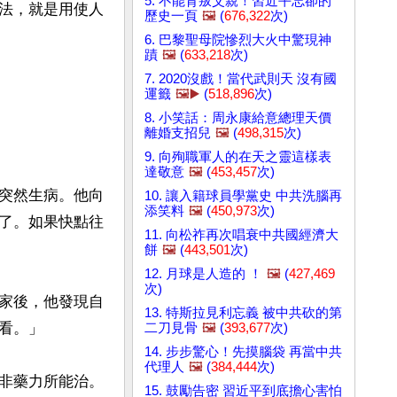
5. 不能背叛父親！習近平忘卻的
法，就是用使人
歷史一頁
🖼️
(
676,322
次)
6. 巴黎聖母院慘烈大火中驚現神
蹟
🖼️
(
633,218
次)
7. 2020沒戲！當代武則天 沒有國
運籤
🖼️▶️
(
518,896
次)
8. 小笑話：周永康給意總理天價
離婚支招兒
🖼️
(
498,315
次)
9. 向殉職軍人的在天之靈這樣表
達敬意
🖼️
(
453,457
次)
突然生病。他向
10. 讓入籍球員學黨史 中共洗腦再
添笑料
🖼️
(
450,973
次)
了。如果快點往
11. 向松祚再次唱衰中共國經濟大
餅
🖼️
(
443,501
次)
12. 月球是人造的 ！
🖼️
(
427,469
次)
家後，他發現自
13. 特斯拉見利忘義 被中共砍的第
。」

二刀見骨
🖼️
(
393,677
次)
14. 步步驚心！先摸腦袋 再當中共
代理人
🖼️
(
384,444
次)
非藥力所能治。
15. 鼓勵告密 習近平到底擔心害怕