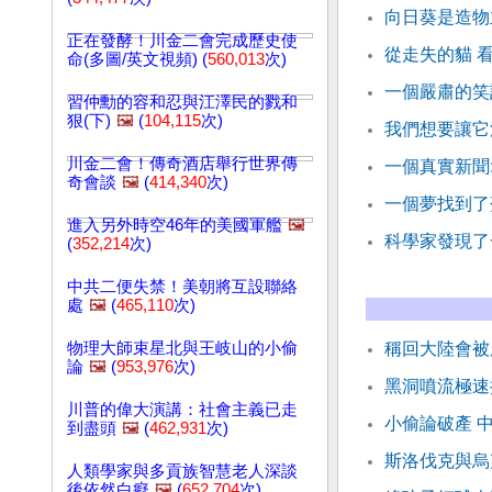
向日葵是造物
正在發酵！川金二會完成歷史使
從走失的貓 
命(多圖/英文視頻) (
560,013
次)
一個嚴肅的笑
習仲勳的容和忍與江澤民的戮和
狠(下)
🖼️
(
104,115
次)
我們想要讓它
川金二會！傳奇酒店舉行世界傳
一個真實新聞
奇會談
🖼️
(
414,340
次)
一個夢找到了
進入另外時空46年的美國軍艦
🖼️
科學家發現了
(
352,214
次)
中共二便失禁！美朝將互設聯絡
處
🖼️
(
465,110
次)
物理大師束星北與王岐山的小偷
稱回大陸會被
論
🖼️
(
953,976
次)
黑洞噴流極速
川普的偉大演講：社會主義已走
小偷論破產 
到盡頭
🖼️
(
462,931
次)
斯洛伐克與烏
人類學家與多貢族智慧老人深談
後依然白癡
🖼️
(
652,704
次)