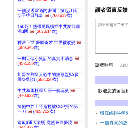
讀者留言反饋
一個沒透露過的密聞！掀起江氏
父子往日醜事
🖼️
(
760,619
次)
150死！熱帶颶風橫掃中共友邦非
洲3國
🖼️
(
367,614
次)
神派下世 夢助奇才 世界被改變
🖼️
(
389,345
次)
一則近似小笑話的真實小消息
🖼️
(
493,259
次)
讀者暱稱:
川普在剷除人心中的無形監獄(多
圖/2視頻) (
583,020
次)
中共和馬杜羅互開一個玩笑
🖼️
歡迎您的留言
(
470,822
次)
擁抱中共！特斯拉被CCP捅的第
一刀
🖼️
(
469,702
次)
曝江綿恆4年
這6項重大發明 竟然來自夢境
🖼️
一個真實的故
(
344,477
次)