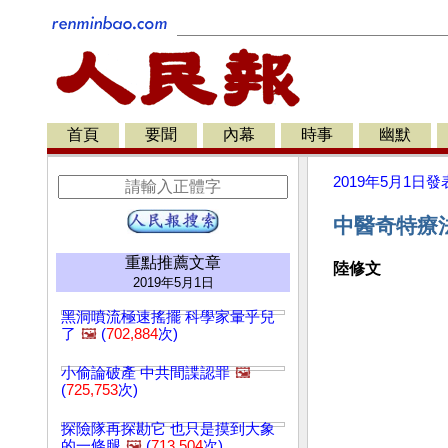
首頁
要聞
內幕
時事
幽默
2019年5月1日
發
中醫奇特療法
重點推薦文章
陸修文
2019年5月1日
黑洞噴流極速搖擺 科學家暈乎兒
了
🖼️
(
702,884
次)
小偷論破產 中共間諜認罪
🖼️
(
725,753
次)
探險隊再探勘它 也只是摸到大象
的一條腿
🖼️
(
713,504
次)