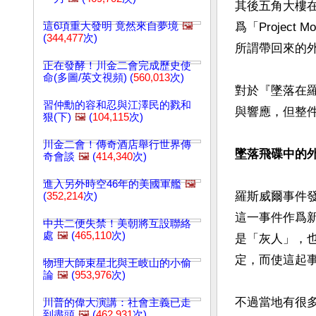
其後五角大樓
這6項重大發明 竟然來自夢境
🖼️
爲「Proje
(
344,477
次)
所謂帶回來的
正在發酵！川金二會完成歷史使
命(多圖/英文視頻) (
560,013
次)
對於『墜落在
習仲勳的容和忍與江澤民的戮和
與響應，但整
狠(下)
🖼️
(
104,115
次)
川金二會！傳奇酒店舉行世界傳
墜落飛碟中的
奇會談
🖼️
(
414,340
次)
進入另外時空46年的美國軍艦
🖼️
羅斯威爾事件發
(
352,214
次)
這一事件作爲
中共二便失禁！美朝將互設聯絡
處
🖼️
(
465,110
次)
是「灰人」，
定，而使這起事
物理大師束星北與王岐山的小偷
論
🖼️
(
953,976
次)
不過當地有很
川普的偉大演講：社會主義已走
到盡頭
🖼️
(
462,931
次)