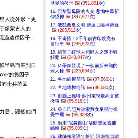
世界的啓示
🖼️
(
351,851
次)
16. 巴黎聖母院的火光 悲慟中重新
仰望神
🖼️
(
347,527
次)
星人從外形上更
17. 驚豔西夏文明 越遠古離神越近
子像蒙古人的
🖼️
(
285,512
次)
現過這種因子，
18. 不奇怪！2千年前古印度竟有
自行車
🖼️
(
245,522
次)
19. 綠孩子紅球人和野人之迷不難
解開
🖼️
(
243,047
次)
鮮半島而來到日
20. 科學家發現了一個前所未知的
矮人種
🖼️
(
229,634
次)
YAP的負因子。
21. 各地維權簡訊
🖼️
(
97,560
次)
碟的士兵的回
22. 各地維權簡訊
🖼️
(
96,580
次)
23. 翻牆上推特 蘇州電視臺高官被
撤職
🖼️
(
95,918
次)
24. 發自己照片被索費女星聲討視
力盡，顯然他們
覺中國
🖼️
(
95,329
次)
25. 廣東"假裝自由"活動聲援被捕
編輯
🖼️
(
95,099
次)
26. 律師執業證年檢期 河南律師續