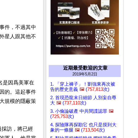
事件，不過其中
外星人跟其他不
近期最受歡迎的文章
2019年5月2日
名是因爲美軍在
1. 「穿上褲子」！劉強東再次被
告的歷史意義
🖼️
(
757,813
次)
因的。這起事件
2. 首現恐龍末日細節 人別妄自尊
大規模的隱蔽策
大
🖼️
(
737,110
次)
3. 小偷論破產 中共間諜認罪
🖼️
(
725,753
次)
4. 探險隊再探勘它 也只是摸到大
行過採訪，將已經
象的一條腿
🖼️
(
713,504
次)