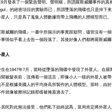
在9月發表了一個緊急聲明。聲明稱，所謂羅斯威爾事件的真
ct Mogul」的絕密項目的實驗而已，所謂墜落的飛碟也只是掉
外星人，只是爲了蒐集人體數據而帶上飛機的人體模型而已。

羅斯威爾的飛碟』一書中所揭示的事實跟疑問，儘管沒有一個
件事情似乎看上去告一個段落了。其後好像人們都將羅斯威爾
外星人
生在1947年7月，當時從墜落的飛碟中發現了外星人。在羅
新聞被髮表前，流傳着一個流言，即像小人一樣的外星人被帶
也不是根據美國人的平均身高所製作的人體模型。當時，由於
件就像被擦掉記錄那樣被掩蓋過去了。

多居民對此無法接受，他們私下始終認爲，當局肯定將外星人