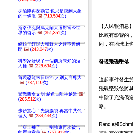
探險隊再探勘它 也只是摸到大象
的一條腿
🖼️
(
713,504
次)
【人民報消息
斯洛伐克與烏克蘭大選對當今世
界的啓示
🖼️
(
351,851
次)
比較有影響的
同，在地球上也
綠孩子紅球人和野人之迷不難解
開
🖼️
(
243,047
次)
科學家發現了一個前所未知的矮
發現飛碟墜落
人種
🖼️
(
229,634
次)
首現恐龍末日細節 人別妄自尊大
這起事件發生於
🖼️
(
737,110
次)
飛碟墜毀後將
驚豔西夏文明 越遠古離神越近
🖼️
中除了充滿僞
(
285,512
次)
略。

步步驚心！先摸腦袋 再當中共代
理人
🖼️
(
384,444
次)
Randle和
「穿上褲子」！劉強東再次被告
的歷史意義
🖼️
(
757,813
次)