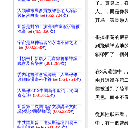
了。實際上，
人類學家與多貢族智慧老人深談
人」，而是像
後依然白癡
🖼️
(
652,704
次)
其爲「靈長類人
川普是對的！澳洲4歲童淚訴曾被
流產
🖼️
(
469,036
次)
根據相關的機
宇宙是無神論者的永遠不解之迷
到飛碟墜落地
🖼️
(
600,358
次)
箱帶回了一個外
【預告】新唐人元宵節將播神韻
晚會及音樂會 (
301,289
次)
在3具遺體中
委內瑞拉誰會當總統！人民報修
改紐時漫畫來作答
🖼️
(
564,754
次)
兩具遺體在第
體被送到了陸
人民報2019中國新年獻詞：沁園
春·話豬 (
591,615
次)
黑色。而並不像
川普第二次國情諮文演講全文翻
譯(視頻/同聲翻譯) (
606,322
次)
從其性狀來看
中共懼川普！達沃斯論壇四易王
中，有一個曾
岐山講稿
🖼️▶️
(
641,335
次)