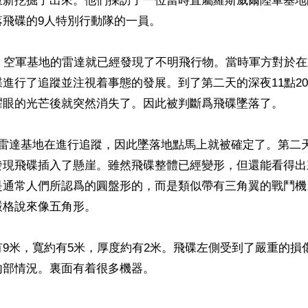
重新挖掘了出來。他們採訪了一位當時直屬羅斯威爾陸軍基地
飛碟的9人特別行動隊的一員。

日，空軍基地的雷達就已經發現了不明飛行物。當時軍方對於
進行了追蹤並注視着事態的發展。到了第二天的深夜11點2
耀眼的光芒後就突然消失了。因此被判斷爲飛碟墜落了。

處雷達基地在進行追蹤，因此墜落地點馬上就被確定了。第二
發現飛碟插入了懸崖。雖然飛碟整體已經變形，但還能看得出
是通常人們所認爲的圓盤形的，而是類似帶有三角翼的戰鬥機
格說來像五角形。

9米，寬約有5米，厚度約有2米。飛碟左側受到了嚴重的損
部情況。裏面有着很多機器。
