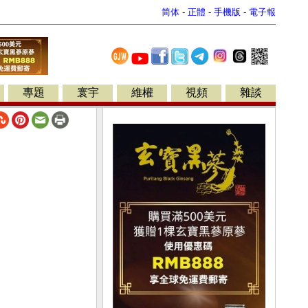
简体
-
正體
-
手機版
-
電子報
專題
寰宇
維權
視頻
雜談