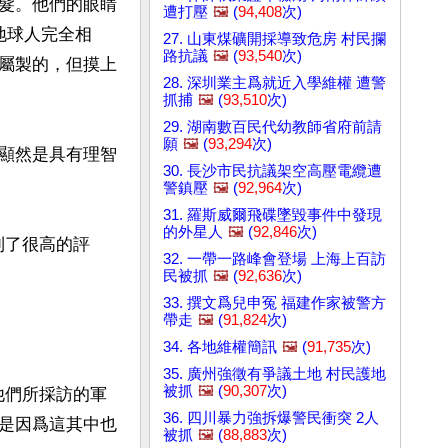
髮。他們的眼睛
遭打壓
🖼️
(
94,408
次)
地球人完全相
27. 山東煤礦開採導致危房 村民攔
路抗議
🖼️
(
93,540
次)
屬製的，但摸上
28. 深圳業主爲就近入學維權 遭警
抓捕
🖼️
(
93,510
次)
29. 湖南數百民代幼教師省府前請
願
🖼️
(
93,294
次)
顯然是具有理智
30. 長沙市民抗議架空高壓電纜遭
警鎮壓
🖼️
(
92,964
次)
31. 羅斯威爾飛碟墜毀事件中發現
的外星人
🖼️
(
92,846
次)
得到了很高的評
32. 一帶一路峰會登場 上海上百訪
民被抓
🖼️
(
92,636
次)
33. 撰文爲兒申冤 福建作家被警方
帶走
🖼️
(
91,824
次)
34. 各地維權簡訊
🖼️
(
91,735
次)
35. 廣州強徵有爭議土地 村民護地
被抓
🖼️
(
90,307
次)
，他們所採訪的軍
36. 四川暴力強拆爆警民衝突 2人
是因爲這其中也
被抓
🖼️
(
88,883
次)