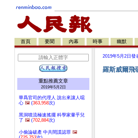
首頁
要聞
內幕
時事
幽默
2019年5月2日
發
羅斯威爾飛
重點推薦文章
2019年5月2日
華爲官司的代理人 說出來讓人噁
心
🖼️
(
363,958
次)
黑洞噴流極速搖擺 科學家暈乎兒
了
🖼️
(
702,884
次)
小偷論破產 中共間諜認罪
🖼️
(
725,753
次)