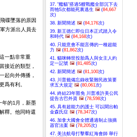
37. "艦貓"搭過5艘戰艦全部沉下去
而牠5次都能死裏逃生
🖼️
(
84,667
次)
實飛碟墜落的原因
38. 新聞簡述
🖼️
(
84,176
次)
。軍方派出人員去
39. 新王德仁即位日本正式踏入令
和時代
🖼️
(
84,168
次)
40. 只能意會不能言傳的一種超能
力
🖼️
(
81,862
次)
這一點非常重
41. 貓咪轉世投胎爲人與女主人約
定一記號
🖼️
(
81,485
次)
當接近的類型，
42. 新聞簡述
🖼️
(
81,100
次)
一起向外傳播，
43. 川普籤備忘錄收緊難民政策要
更爲有利。

求五大規定
🖼️
(
80,061
次)
44. 終結23年豁免 川普准許美公民
提告古巴外資
🖼️
(
78,598
次)
這一年的1月，新墨
45. 具有超能力的護士 可以聞出帕
解釋。他同時還
金森氏症
🖼️
(
78,347
次)
46. 加拿大國會全體通過制止強摘
器官法案
🖼️
(
78,205
次)
47. 美法航母打擊羣紅海會師 舉行