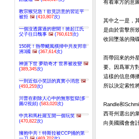
有着軍方的意圖
教宗猴兒急！欲見訪意的習近平
被拒
🖼️
(
410,807
次)
其中之一是，其
一個沒透露過的密聞！掀起江氏
是由於雷擊所致
父子往日醜事
🖼️
(
760,619
次)
收回墜落的飛碟
150死！熱帶颶風橫掃中共友邦非
洲3國
🖼️
(
367,614
次)
而帶回來的外
神派下世 夢助奇才 世界被改變
🖼️
要。因爲軍方
(
389,345
次)
這樣的信息傳
一則近似小笑話的真實小消息
🖼️
所以決定索性
(
493,259
次)
川普在剷除人心中的無形監獄(多
圖/2視頻) (
583,020
次)
Randle和S
西哥州選出的
中共和馬杜羅互開一個玩笑
🖼️
(
470,822
次)
向美國國會會
擁抱中共！特斯拉被CCP捅的第
一刀
🖼️
(
469,702
次)