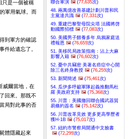
聯合軍演
🖼️
(
77,635
次)
相只是一個被稱
48. 兩萬億改善基建計劃川普和民
下來的軍用氣球。而
主黨達共識
🖼️
(
77,331
次)
49. 重建巴黎聖母院尖塔 法國將啓
動國際招標
🖼️
(
77,083
次)
50. 美國男子餵養多年 烏鴉家庭送
得到軍方的確認
禮報恩
🖼️
(
76,659
次)
事件給遺忘了。

51. 美移民局政策指南：沾上大麻
影響入籍
🖼️
(
76,602
次)
52. 憂中共竊密 美著名癌症中心開
除三名終身教授
🖼️
(
76,259
次)
53. 新聞簡述
🖼️
(
75,461
次)
斯威爾當地，在
54. 瓜伊多呼籲軍隊起義推翻馬杜
羅 美政府支持
🖼️
(
75,368
次)
了回來。那既不
55. 川普：美國撤回聯合國武器貿
當局對此事的否
易條約簽名
🖼️
(
75,142
次)
56. 川普改革見效 更多更高學歷者
獲H-1B
🖼️
(
75,017
次)
57. 紐約市警察局開通中文臉書
屍體隱藏起來
🖼️
(
72,299
次)