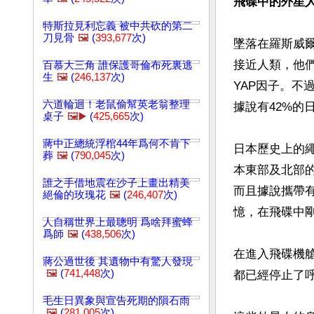
飛碟中的外星
特斯拉見利忘義 被中共砍的第二
刀見骨
🖼️
(
393,677
次)
墜落在羅斯威
接近人類，他
百慕大三角 誰保護哥倫布死裏逃
生
🖼️
(
246,137
次)
YAP因子。
六道輪迴！老鼠偷幫英老翁整理
據說有42%的
桌子
🖼️▶️
(
425,665
次)
蔣中正總統浮棺44年爲何不肯下
日本歷史上的
葬
🖼️
(
790,045
次)
本東部及北部的
誰之手借地震在沙子上畫出精美
而且據說攜帶有
絕倫的玫瑰花
🖼️
(
246,407
次)
憶，在飛碟中
人自稱世界上最聰明 爲啥拜蜜蜂
爲師
🖼️
(
438,506
次)
在進入飛碟機
蔣公過世後 其遺物中有驚人發現
🖼️
(
741,448
次)
都已經停止了
毛生日異象與宣告死期的隕石雨
🖼️
(
281,005
次)