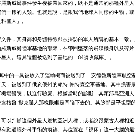
在羅斯威爾事件發生後被帶回來的，既不是通常的那種外星人
我們一樣的人類。也就是說，是跟我們地球人同樣的生物，或
科智人」。

密文件，其身高和身體特徵跟被採訪的軍人所講的基本一致。
的羅斯威爾陸軍基地的部隊，在帶回墜落的飛碟機身以及碎片
星人。這具遺體被送到了基地的「84號收藏庫」。

，其中的一具被放入了運輸機而被送到了「安德魯斯陸軍航空
二天，被送到了俄亥俄州的賴特-帕特森空軍基地。其中損害
軍機場醫院，以進行驗屍。根據當時的診斷，其頭部爲亞洲人
盎格魯-撒克遜人那樣眼眶是凹陷下去的。其臉部是平坦型的
，可以判斷這個外星人屬於亞洲人種，或者說跟蒙古人種相近
經有動過腦外科手術的痕跡。其位置在「視床」這一大腦的最