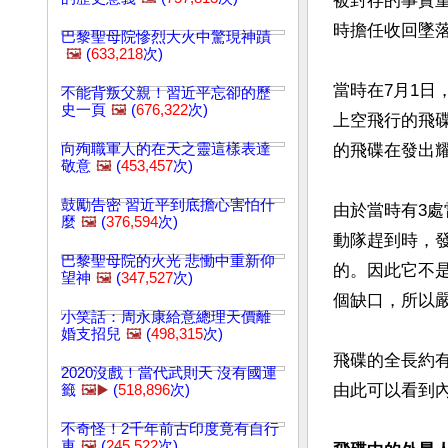
被封存的事實
時擔任收回墜落
巴黎聖母院慘烈大火中驚現神蹟
🖼️
(
633,218
次)
當時在7月1
不能背叛父親！習近平忘卻的歷
史一頁
🖼️
(
676,322
次)
上空飛行的飛碟
向殉職軍人的在天之靈這樣表達
的飛碟在發出
敬意
🖼️
(
453,457
次)
鼓勵告密 習近平到底擔心害怕什
由於當時有3
麼
🖼️
(
376,594
次)
動隊趕到時，
巴黎聖母院的火光 悲慟中重新仰
的。因此它不
望神
🖼️
(
347,527
次)
個缺口，所以嚴
小笑話：周永康給意總理天價離
婚支招兒
🖼️
(
498,315
次)
飛碟的全長約有
2020沒戲！當代武則天 沒有國運
由此可以看到內
籤
🖼️▶️
(
518,896
次)
不奇怪！2千年前古印度竟有自行
車
🖼️
(
245,522
次)