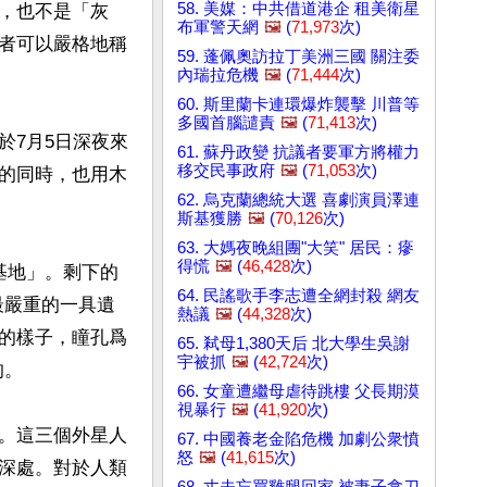
58. 美媒：中共借道港企 租美衛星
，也不是「灰
布軍警天網
🖼️
(
71,973
次)
者可以嚴格地稱
59. 蓬佩奧訪拉丁美洲三國 關注委
內瑞拉危機
🖼️
(
71,444
次)
60. 斯里蘭卡連環爆炸襲擊 川普等
多國首腦譴責
🖼️
(
71,413
次)
於7月5日深夜來
61. 蘇丹政變 抗議者要軍方將權力
移交民事政府
🖼️
(
71,053
次)
的同時，也用木
62. 烏克蘭總統大選 喜劇演員澤連
斯基獲勝
🖼️
(
70,126
次)
63. 大媽夜晚組團"大笑" 居民：瘮
得慌
🖼️
(
46,428
次)
基地」。剩下的
64. 民謠歌手李志遭全網封殺 網友
最嚴重的一具遺
熱議
🖼️
(
44,328
次)
的樣子，瞳孔爲
65. 弒母1,380天后 北大學生吳謝
宇被抓
🖼️
(
42,724
次)
。

66. 女童遭繼母虐待跳樓 父長期漠
視暴行
🖼️
(
41,920
次)
。這三個外星人
67. 中國養老金陷危機 加劇公衆憤
怒
🖼️
(
41,615
次)
深處。對於人類
68. 丈夫忘買雞腿回家 被妻子拿刀