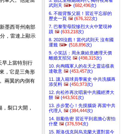
的軍人。他是當
5. 類比里根總統時代 獨特視角看
武則天
🖼️▶️
(
682,496
次)
6. 不能背叛父親！習近平忘卻的
歷史一頁
🖼️
(
676,322
次)
7. 巴黎聖母院慘烈大火中驚現神
在新墨西哥州南部
蹟
🖼️
(
633,218
次)
0分，雷達上顯示
8. 2020沒戲！當代武則天 沒有國
運籤
🖼️▶️
(
518,896
次)
9. 小笑話：周永康給意總理天價
離婚支招兒
🖼️
(
498,315
次)
天早上當特別行
10. 向殉職軍人的在天之靈這樣表
達敬意
🖼️
(
453,457
次)
來，它是三角形
11. 讓入籍球員學黨史 中共洗腦再
。兩翼的內側有
添笑料
🖼️
(
450,973
次)
12. 向松祚再次唱衰中共國經濟大
餅
🖼️
(
443,501
次)
13. 步步驚心！先摸腦袋 再當中共
傷，裂口大開，
代理人
🖼️
(
384,444
次)
14. 鼓勵告密 習近平到底擔心害怕
什麼
🖼️
(
376,594
次)
15. 斯洛伐克與烏克蘭大選對當今