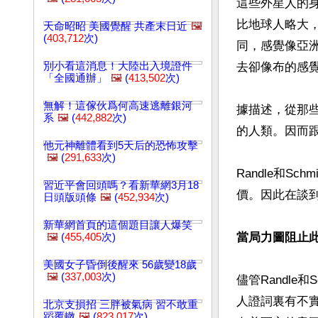
這些外星人的
比地球人略大
天命昭昭 美國覺醒 共產末日近
🖼️
(
403,712
次)
同，感覺像亞
別小看這消息！大陸出入境證件
去卻像布的感覺
「全國通辦」
🖼️
(
413,502
次)
無解！這傢伙爲何高速逃離銀河
據描述，從那
系
🖼️
(
442,882
次)
的人類。因而跟
他元神離體看到5天后的恐怖攻擊
🖼️
(
291,633
次)
Randle和
習近平會回頭嗎？看新華網3月18
價。因此在談
日頭版頭條
🖼️
(
452,934
次)
新華網首頁的這個題目讓人爆笑
當局力圖阻止
🖼️
(
455,405
次)
美國女子昏倒後醒來 56歲變18歲
🖼️
(
337,003
次)
儘管Randl
人證詞裏有不
北京支損招 三胖被氣病 習不敢重
蹈覆轍
🖼️
(
823,017
次)