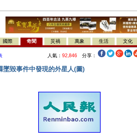
國際
奇聞
災禍
萬象
生活
文化
人氣：
92,846
分享：
表
碟墜毀事件中發現的外星人(圖)