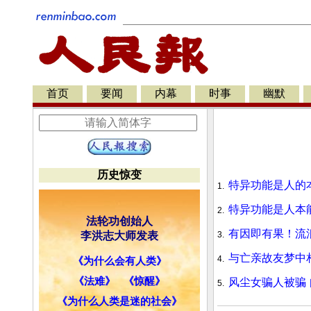
首页
要闻
内幕
时事
幽默
历史惊变
特异功能是人的
1.
特异功能是人本
2.
法轮功创始人
有因即有果！流
李洪志大师发表
3.
与亡亲故友梦中
4.
《为什么会有人类》
《法难》
《惊醒》
风尘女骗人被骗
5.
《为什么人类是迷的社会》