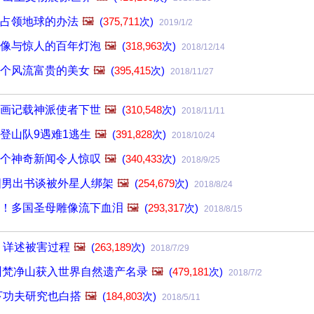
占领地球的办法
🖼️
(
375,711
次)
2019/1/2
像与惊人的百年灯泡
🖼️
(
318,963
次)
2018/12/14
个风流富贵的美女
🖼️
(
395,415
次)
2018/11/27
画记载神派使者下世
🖼️
(
310,548
次)
2018/11/11
登山队9遇难1逃生
🖼️
(
391,828
次)
2018/10/24
个神奇新闻令人惊叹
🖼️
(
340,433
次)
2018/9/25
国男出书谈被外星人绑架
🖼️
(
254,679
次)
2018/8/24
！多国圣母雕像流下血泪
🖼️
(
293,317
次)
2018/8/15
 详述被害过程
🖼️
(
263,189
次)
2018/7/29
州梵净山获入世界自然遗产名录
🖼️
(
479,181
次)
2018/7/2
下功夫研究也白搭
🖼️
(
184,803
次)
2018/5/11