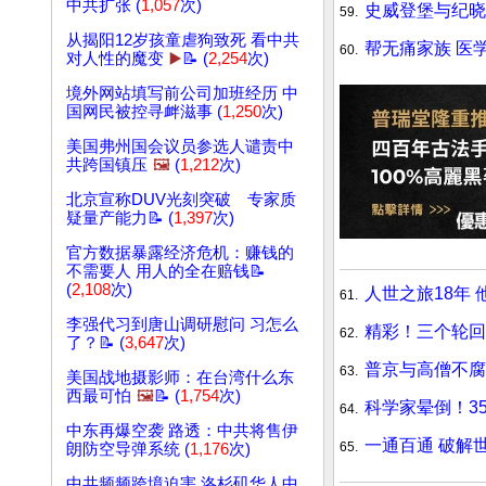
中共扩张 (
1,057
次)
史威登堡与纪晓
59.
从揭阳12岁孩童虐狗致死 看中共
帮无痛家族 医
60.
对人性的魔变
▶️
📝 (
2,254
次)
境外网站填写前公司加班经历 中
国网民被控寻衅滋事 (
1,250
次)
美国弗州国会议员参选人谴责中
共跨国镇压
🖼️
(
1,212
次)
北京宣称DUV光刻突破 专家质
疑量产能力📝 (
1,397
次)
官方数据暴露经济危机：赚钱的
不需要人 用人的全在赔钱📝
(
2,108
次)
人世之旅18年
61.
李强代习到唐山调研慰问 习怎么
精彩！三个轮回
62.
了？📝 (
3,647
次)
普京与高僧不腐
63.
美国战地摄影师：在台湾什么东
西最可怕
🖼️
📝 (
1,754
次)
科学家晕倒！3
64.
中东再爆空袭 路透：中共将售伊
一通百通 破解
65.
朗防空导弹系统 (
1,176
次)
中共频频跨境迫害 洛杉矶华人中