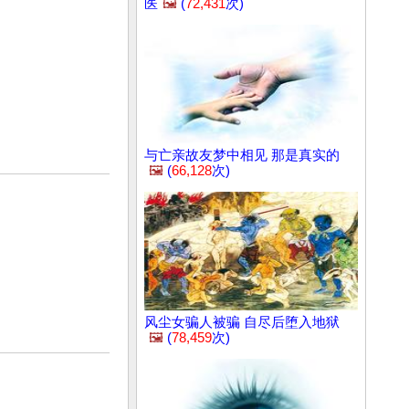
医
🖼️
(
72,431
次)
与亡亲故友梦中相见 那是真实的
🖼️
(
66,128
次)
风尘女骗人被骗 自尽后堕入地狱
🖼️
(
78,459
次)