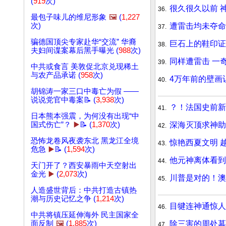
(
919
次)
很久很久以前 
36.
最包子味儿的维尼形象
🖼️
(
1,227
遭雷击均未夺命
次)
37.
骗德国顶尖专家赴华“交流” 华裔
巨石上的鞋印证
38.
夫妇间谍案幕后黑手曝光 (
988
次)
同样遭雷击 一
39.
中共或食言 美敦促北京兑现稀土
与农产品承诺 (
958
次)
4万年前的壁画
40.
胡锦涛一家三口中毒亡为假 ——
说说党官中毒案📝 (
3,938
次)
？！法国史前新
41.
日本熊本强震，为何没有出现“中
深海灭顶求神助
国式伤亡”？
▶️
📝 (
1,370
次)
42.
恐怖龙卷风夜袭东北 黑龙江全境
惊艳西夏文明 
43.
危急
▶️
📝 (
1,594
次)
他元神离体看到
44.
天门开了？西安暴雨中天空射出
金光
▶️
(
2,073
次)
川普是对的！澳
45.
人造盛世背后：中共打造古镇热
潮与历史记忆之争 (
1,214
次)
目犍连神通惊人
46.
中共将镇压延伸海外 民主国家全
除三害的周处墓
面反制
🖼️
(
1,885
次)
47.