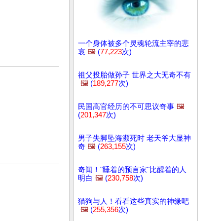
一个身体被多个灵魂轮流主宰的悲
哀
🖼️
(
77,223
次)
祖父投胎做孙子 世界之大无奇不有
🖼️
(
189,277
次)
民国高官经历的不可思议奇事
🖼️
(
201,347
次)
男子失脚坠海濒死时 老天爷大显神
奇
🖼️
(
263,155
次)
奇闻！"睡着的预言家"比醒着的人
明白
🖼️
(
230,758
次)
猫狗与人！看看这些真实的神缘吧
🖼️
(
255,356
次)