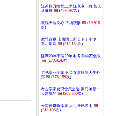
江苏数万螃蟹上岸 江奄奄一息 曾人
马逃难
🖼️
(
423,097
次)
蔑视天理良心 下场凄惨
🖼️
(
19,915
次)
诡异命案 山西国土所长下车小便
遇…那啥
🖼️
(
214,134
次)
怪湖20年干涸20年水满 科学家傻眼
🖼️
(
170,414
次)
罕见病业全家还 英女童脏器天生外
露
🖼️
(
176,159
次)
考古学家发现惊天之迷 罗马确是一
天建成的
🖼️
(
203,800
次)
云南神奇听命湖 人可呼风唤雨
🖼️
(
218,105
次)