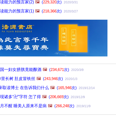
读能力的预言家(2)
🖼️
(
229,320
次)
2020/3/31
读能力的预言家(1)
🖼️
(
218,366
次)
2020/3/27
国一妇女膀胱竟能酿酒
🖼️
(
234,671
次)
2020/3/9
肺里长树 肚皮冒铁丝
🖼️
(
243,946
次)
2020/1/3
录取读博士 在告诉我们什么
🖼️
(
165,946
次)
2019/12/14
现诸多“卍”字符 怎了得
🖼️
(
206,669
次)
2019/12/9
月不醒 睡美人原来不是病
🖼️
(
266,248
次)
2019/11/9