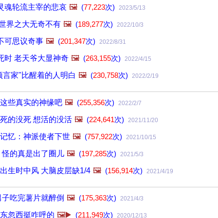
灵魂轮流主宰的悲哀
🖼️
(
77,223
次)
2023/5/13
 世界之大无奇不有
🖼️
(
189,277
次)
2022/10/3
不可思议奇事
🖼️
(
201,347
次)
2022/8/31
死时 老天爷大显神奇
🖼️
(
263,155
次)
2022/4/15
预言家"比醒着的人明白
🖼️
(
230,758
次)
2022/2/19
这些真实的神缘吧
🖼️
(
255,356
次)
2022/2/7
死的没死 想活的没活
🖼️
(
224,641
次)
2021/11/20
记忆：神派使者下世
🖼️
(
757,922
次)
2021/10/15
 怪的真是出了圈儿
🖼️
(
197,285
次)
2021/5/3
出生时中风 大脑皮层缺1/4
🖼️
(
156,914
次)
2021/4/19
男子吃完薯片就醉倒
🖼️
(
175,363
次)
2021/4/3
东忽西挺咋呼的
🖼️▶️
(
211,949
次)
2020/12/13