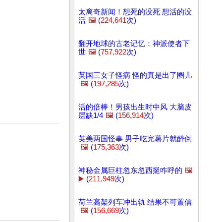
太离奇新闻！想死的没死 想活的没
活
🖼️
(
224,641
次)
翻开地球的古老记忆：神派使者下
世
🖼️
(
757,922
次)
英国三女子怪病 怪的真是出了圈儿
🖼️
(
197,285
次)
活的倍棒！男孩出生时中风 大脑皮
层缺1/4
🖼️
(
156,914
次)
英美两国怪事 男子吃完薯片就醉倒
🖼️
(
175,363
次)
神秘金属巨柱忽东忽西挺咋呼的
🖼️
▶️
(
211,949
次)
荷兰高架列车冲出轨 结果不可置信
🖼️
(
156,669
次)