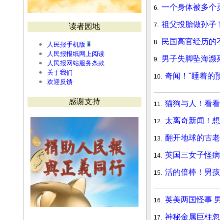
一个身体被多个
6.
祖父投胎做孙子
7.
读者园地
民国高官经历的
8.
人民报手机版
人民报报纸网上阅读
男子失脚坠海濒
9.
人民报网站服务条款
关于我们
奇闻！"睡着的
10.
欢迎反馈
感谢支持
猫狗与人！看看
11.
太离奇新闻！想
12.
翻开地球的古老
13.
英国三女子怪病
14.
活的倍棒！男孩
15.
英美两国怪事 
16.
神秘金属巨柱忽
17.