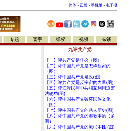
简体
-
正體
-
手机版
-
电子报
专题
寰宇
维权
视频
杂谈
九评共产党
【一】评共产党是什么（图）
【二】评中国共产党是怎样起家的
（图）
【三】评中国共产党暴政(图)
【四】评共产党是反宇宙的力量(图)
【五】评江泽民与中共相互利用迫害
法轮功(图)
【六】评中国共产党破坏民族文化
（图）
【七】评中国共产党的杀人历史(图)
【八】评中国共产党的邪教本质（多
图）
【九】评中国共产党的流氓本性 (图)