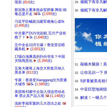
催眠下有非凡解
现形 (
814
次)
29.
新冠卷土重来急诊室挤爆 网友:病
催眠下有非凡解
30.
毒总是不走
🖼️
📝 (
2,599
次)
习近平狂喊政治建军难掩心虚📝
(
2,495
次)
中共量产DUV光刻机 芯片产业有
救了？
▶️
📝 (
1,640
次)
五中全会10月引爆！整党背后暗
藏杀机
▶️
(
2,651
次)
17级白海豚真的扑向华东？中国
灾情再恶化
▶️
(
1,394
次)
敲榆木脑袋！美
31.
五角大楼将上海交大和复旦纳入
让你见识一下 
黑名单 (
812
次)
32.
专家：香港变Xianggang沦为普通
9岁童被美名校
33.
大城市
🖼️
📝 (
1,589
次)
中亚巨型地画惊
34.
美国将43家中企加入强迫劳动名
单 禁止其产品入境
🖼️
(
1,148
次)
解迷！一睡几个
35.
浅析李福军案的几大违法之处
🖼️