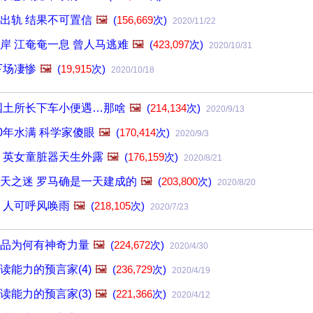
出轨 结果不可置信
🖼️
(
156,669
次)
2020/11/22
岸 江奄奄一息 曾人马逃难
🖼️
(
423,097
次)
2020/10/31
下场凄惨
🖼️
(
19,915
次)
2020/10/18
国土所长下车小便遇…那啥
🖼️
(
214,134
次)
2020/9/13
0年水满 科学家傻眼
🖼️
(
170,414
次)
2020/9/3
 英女童脏器天生外露
🖼️
(
176,159
次)
2020/8/21
天之迷 罗马确是一天建成的
🖼️
(
203,800
次)
2020/8/20
 人可呼风唤雨
🖼️
(
218,105
次)
2020/7/23
品为何有神奇力量
🖼️
(
224,672
次)
2020/4/30
读能力的预言家(4)
🖼️
(
236,729
次)
2020/4/19
读能力的预言家(3)
🖼️
(
221,366
次)
2020/4/12