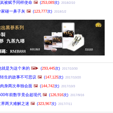
岚被赋予同样使命
🖼️
(
253,089
次)
2018/2/10
学家碰一鼻子灰
🖼️
(
123,777
次)
2018/1/2
 他就是为这个来的
🖼️▶️
(
293,445
次)
2017/10/30
转生的故事不可思议
🖼️
(
147,125
次)
2017/10/20
肉身两次单独会面
🖼️
(
144,742
次)
2017/10/3
500年前数学竟会超现代
🖼️
(
126,916
次)
2017/9/16
世界两大难解之迷
🖼️
(
323,967
次)
2017/7/11