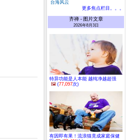
台海风云
更多焦点栏目。。。
齐禅 - 图片文章
2026年8月3日
特异功能是人本能 越纯净越超强
🖼️
(
77,097
次)
有因即有果！流浪猫竟成家庭保健