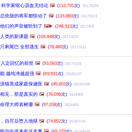
 科学家呕心沥血无结论
🖼️
(
112,791
次)
2017/5/28
总统级的将军都惊动了
🖼️
(
116,860
次)
2017/5/13
他们的声音被听到了
🖼️▶️
(
246,913
次)
2017/5/5
人类的新课题
🖼️
(
104,848
次)
2017/4/25
只剩尾巴 全部逃生
🖼️
(
78,480
次)
2017/3/21
度入定回忆的前世
🖼️
(
93,583
次)
2017/1/10
能 越纯净越超强
🖼️
(
69,931
次)
2016/12/7
浪猫竟成家庭保健医
🖼️
(
45,603
次)
2016/10/6
相见，那是真实的
🖼️
(
76,096
次)
2016/9/1
命理大师袁树珊
🖼️
(
97,038
次)
2016/8/5
，自尽后堕入地狱
🖼️
(
74,852
次)
2016/7/16
狗与生俱来有这本事
🖼️
(
69,279
次)
2016/6/28