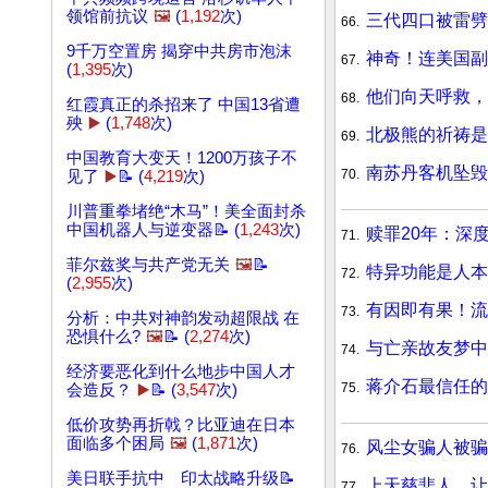
领馆前抗议
🖼️
(
1,192
次)
三代四口被雷劈
66.
9千万空置房 揭穿中共房市泡沫
神奇！连美国副
67.
(
1,395
次)
他们向天呼救，
68.
红霞真正的杀招来了 中国13省遭
殃
▶️
(
1,748
次)
北极熊的祈祷是
69.
中国教育大变天！1200万孩子不
南苏丹客机坠毁
70.
见了
▶️
📝 (
4,219
次)
川普重拳堵绝“木马”！美全面封杀
中国机器人与逆变器📝 (
1,243
次)
赎罪20年：深
71.
菲尔兹奖与共产党无关
🖼️
📝
特异功能是人本
72.
(
2,955
次)
有因即有果！流
73.
分析：中共对神韵发动超限战 在
恐惧什么?
🖼️
📝 (
2,274
次)
与亡亲故友梦中
74.
经济要恶化到什么地步中国人才
蒋介石最信任的
75.
会造反？
▶️
📝 (
3,547
次)
低价攻势再折戟？比亚迪在日本
面临多个困局
🖼️
(
1,871
次)
风尘女骗人被骗
76.
美日联手抗中 印太战略升级📝
上天慈悲人，让
77.