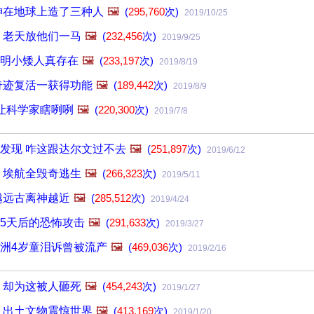
神在地球上造了三种人
🖼️
(
295,760
次)
2019/10/25
 老天放他们一马
🖼️
(
232,456
次)
2019/9/25
明小矮人真存在
🖼️
(
233,197
次)
2019/8/19
奇迹复活一获得功能
🖼️
(
189,442
次)
2019/8/9
让科学家瞎咧咧
🖼️
(
220,300
次)
2019/7/8
发现 咋这跟达尔文过不去
🖼️
(
251,897
次)
2019/6/12
 埃航全毁奇逃生
🖼️
(
266,323
次)
2019/5/11
越远古离神越近
🖼️
(
285,512
次)
2019/4/24
5天后的恐怖攻击
🖼️
(
291,633
次)
2019/3/27
洲4岁童泪诉曾被流产
🖼️
(
469,036
次)
2019/2/16
 却为这被人砸死
🖼️
(
454,243
次)
2019/1/27
 出土文物震惊世界
🖼️
(
413,169
次)
2019/1/20