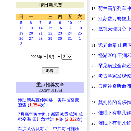
按日期流览
荷兰高架列车冲
18.
日
一
二
三
四
五
六
江苏数万螃蟹上
19.
5
6
7
8
9
10
11
12
13
14
15
16
17
18
蔑视天理良心 
20.
19
20
21
22
23
24
25
26
27
28
29
30
31
1
2
诡异命案 山西
21.
怪湖20年干涸2
22.
罕见病业全家还
23.
考古学家发现惊
24.
重点推荐文章
云南神奇听命湖
25.
2026年8月3日
涉助亲共宣传网络 美科技富豪
莫扎特的音乐作
26.
遭查 (
1,354
次)
催眠下有非凡解
27.
7月底气象大乱！新疆冰雹成河 成
都变海 四川急泄洪
▶️
📝 (
2,332
次)
催眠下有非凡解
28.
军演又否认对话 中共对日施压