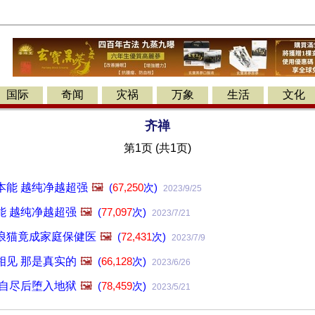
国际
奇闻
灾祸
万象
生活
文化
齐禅
第1页 (共1页)
本能 越纯净越超强
🖼️
(
67,250
次)
2023/9/25
能 越纯净越超强
🖼️
(
77,097
次)
2023/7/21
浪猫竟成家庭保健医
🖼️
(
72,431
次)
2023/7/9
相见 那是真实的
🖼️
(
66,128
次)
2023/6/26
 自尽后堕入地狱
🖼️
(
78,459
次)
2023/5/21