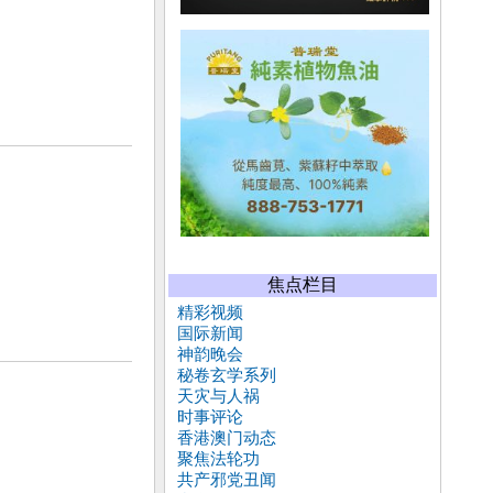
焦点栏目
精彩视频
国际新闻
神韵晚会
秘卷玄学系列
天灾与人祸
时事评论
香港澳门动态
聚焦法轮功
共产邪党丑闻