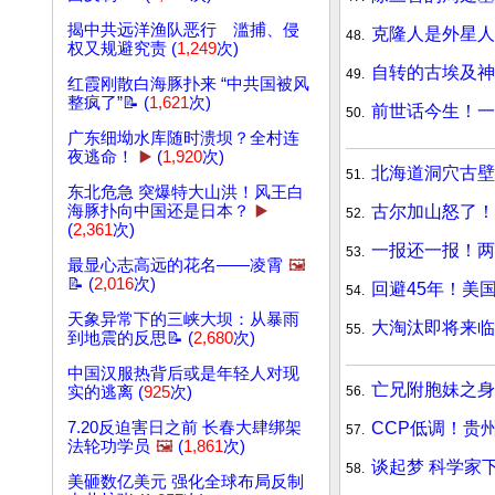
揭中共远洋渔队恶行 滥捕、侵
克隆人是外星人
48.
权又规避究责 (
1,249
次)
自转的古埃及神
49.
红霞刚散白海豚扑来 “中共国被风
整疯了”📝 (
1,621
次)
前世话今生！一
50.
广东细坳水库随时溃坝？全村连
夜逃命！
▶️
(
1,920
次)
北海道洞穴古壁
51.
东北危急 突爆特大山洪！风王白
古尔加山怒了！
海豚扑向中国还是日本？
▶️
52.
(
2,361
次)
一报还一报！两
53.
最显心志高远的花名——凌霄
🖼️
📝 (
2,016
次)
回避45年！美
54.
天象异常下的三峡大坝：从暴雨
大淘汰即将来临
55.
到地震的反思📝 (
2,680
次)
中国汉服热背后或是年轻人对现
亡兄附胞妹之身
56.
实的逃离 (
925
次)
CCP低调！贵
7.20反迫害日之前 长春大肆绑架
57.
法轮功学员
🖼️
(
1,861
次)
谈起梦 科学家
58.
美砸数亿美元 强化全球布局反制