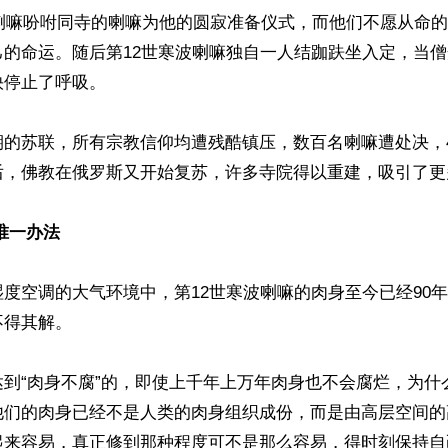
波喇嘛吩咐同寺的喇嘛为他的圆寂准备仪式，而他们不愿从命
己的命运。随后第12世寒波喇嘛独自一人结跏趺坐入定，当
停止了呼吸。

期的苏联，所有宗教信仰均遭残酷镇压，数百名喇嘛遭处决，
后，佛教在俄罗斯又开始复苏，许多寺院得以重建，吸引了更多
唯一办法
度空调的大气环境中，第12世寒波喇嘛的肉身至今已经90
得其解。

达到“肉身不腐”的，即使上千年上万年肉身也不会腐烂，为什
他们的肉身已经不是人类的肉身组织成份，而是由高层空间的
起来容易，真正修到那种程度可不是那么容易，得时刻保持自