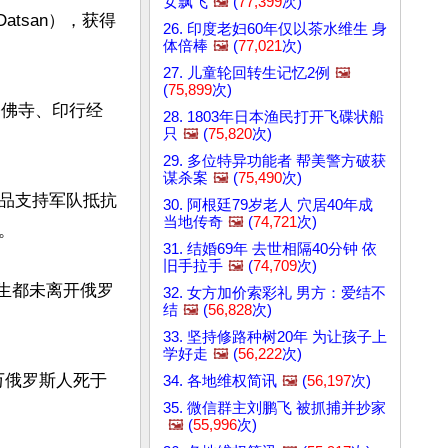
女飘飞
🖼️
(
77,399
次)
atsan），获得
26. 印度老妇60年仅以茶水维生 身
体倍棒
🖼️
(
77,021
次)
27. 儿童轮回转生记忆2例
🖼️
(
75,899
次)
修佛寺、印行经
28. 1803年日本渔民打开飞碟状船
只
🖼️
(
75,820
次)
29. 多位特异功能者 帮美警方破获
谋杀案
🖼️
(
75,490
次)
品支持军队抵抗
30. 阿根廷79岁老人 穴居40年成
当地传奇
🖼️
(
74,721
次)


31. 结婚69年 去世相隔40分钟 依
旧手拉手
🖼️
(
74,709
次)
一生都未离开俄罗
32. 女方加价索彩礼 男方：爱结不
结
🖼️
(
56,828
次)
33. 坚持修路种树20年 为让孩子上
学好走
🖼️
(
56,222
次)
万俄罗斯人死于
34. 各地维权简讯
🖼️
(
56,197
次)
35. 微信群主刘鹏飞 被抓捕并抄家
🖼️
(
55,996
次)