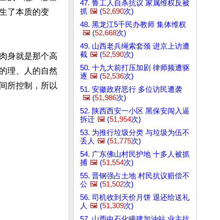
47. 鲁工人自杀抗议 家属维权反被
抓
🖼️
(
52,690
次)
生了本质的变
48. 黑龙江5千民办教师 集体维权
🖼️
(
52,668
次)
49. 山西老兵绳索套颈 进京上访遭
截
🖼️
(
52,590
次)
肉身就是那个高
50. 十九大前打压加剧 律师频遭驱
的理、人的自然
逐
🖼️
(
52,536
次)
间所控制，所以
51. 安徽政府恶行 多位访民遭袭
🖼️
(
51,986
次)
52. 陕西西安一小区 黑保安闯入逼
拆迁
🖼️
(
51,954
次)
53. 为推行垃圾分类 与垃圾为伍不
丢人
🖼️
(
51,775
次)
54. 广东佛山村民护地 十多人被抓
捕
🖼️
(
51,554
次)
55. 晋钢强占土地 村民抗议赔偿不
公
🖼️
(
51,502
次)
56. 司机收到天价月饼 退还给送礼
人
🖼️
(
51,309
次)
57. 山西中石化瞒建加油站 业主抗