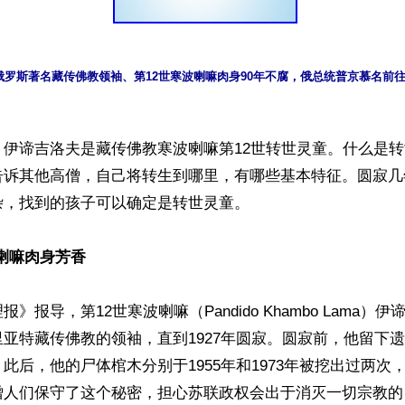
俄罗斯著名藏传佛教领袖、第12世寒波喇嘛肉身90年不腐，俄总统普京慕名前
】伊谛吉洛夫是藏传佛教寒波喇嘛第12世转世灵童。什么是
告诉其他高僧，自己将转生到哪里，有哪些基本特征。圆寂几
，找到的孩子可以确定是转世灵童。

波喇嘛肉身芳香
》报导，第12世寒波喇嘛（Pandido Khambo Lama）伊
亚特藏传佛教的领袖，直到1927年圆寂。圆寂前，他留下
此后，他的尸体棺木分别于1955年和1973年被挖出过两次
僧人们保守了这个秘密，担心苏联政权会出于消灭一切宗教的