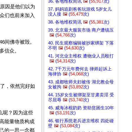
36. 各地维权简讯
🖼️
(
55,917
次)
的原因是他们以为
37. 妈妈追剧爸爸玩游戏 5岁女儿
没人接
🖼️
(
55,479
次)
僧众们也前来加入
38. 各地维权简讯
🖼️
(
55,381
次)
39. 北京最大服装市场 商户遭镇压
🖼️
(
54,766
次)
46间佛寺被毁。
40. 民生观察编辑被抄家绑架 下落
不明
🖼️
(
54,630
次)
信众。

41. 河北业主维权 遭物业人员殴打
🖼️
(
54,314
次)
42. 7千万元年费何去 律师起诉上
海律协
🖼️
(
54,068
次)
43. 成都牧师夫妇被传 湖北教会母
年了，依然完好如
女被拘
🖼️
(
53,892
次)
44. 15岁女生被绑架至甘肃卖淫 受
尽屈辱
🖼️
(
53,740
次)
45. 威海冰棍奶奶 资助贫困生10年
么呢？因为这些
🖼️
(
53,191
次)
46. 银行系统老兵进京维权 四处碰
高能量物质构成
壁
🖼️
(
53,084
次)
己的一思一念都