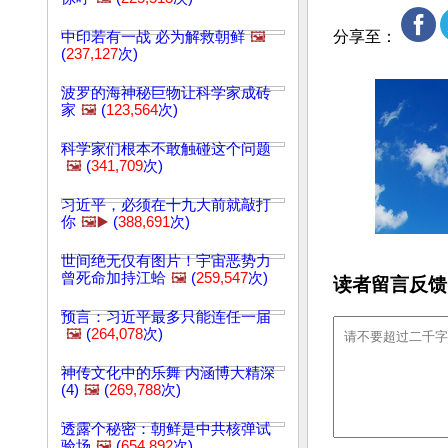
分享至：
中印若有一战 必为解救朝鲜
🖼️
(
237,127
次)
波罗的海神秘巨物让科学家成砖
家
🖼️
(
123,564
次)
科学家们根本不敢触碰这个问题
🖼️
(
341,709
次)
习近平，必须在十九大前就敲打
你
🖼️▶️
(
388,691
次)
世间绝无仅有图片！宇宙恶势力
曾死命加持江蛤
🖼️
(
259,547
次)
读者留言反馈
预言：习近平最多只能连任一届
🖼️
(
264,078
次)
神传文化中的乐舞 内涵博大精深
(4)
🖼️
(
269,788
次)
透露个秘密：朝鲜是中共核弹试
验场
🖼️
(
654,892
次)