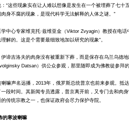
说：“这些现象实在让人难以想像是发生在一个被埋葬了七十
肉身不腐的现象，是现代科学无法解释的人体之谜。”

中心专家维克托·兹维亚金（Viktor Zvyagin）教授在电
理解的。这是个需要最细致地加以研究的现象”。

，伊谛吉洛夫的肉身没有被重新下葬，而是保存在乌兰乌德地
volginsky Datsan）供公众参观，那里随即成为佛教徒参拜
波喇嘛声名远播，2013年，俄罗斯总统普京也前来参观。抵
了一段时间。其新闻专员透露，普京离开前，又专门去和肉身“
的传统宗教之一，也保证政府会尽力保护寺院。

怖的寒波喇嘛