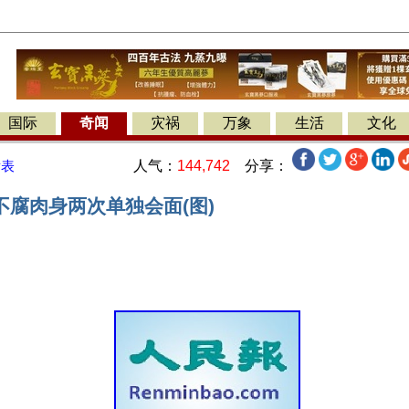
国际
奇闻
灾祸
万象
生活
文化
人气：
144,742
分享：
发表
不腐肉身两次单独会面(图)