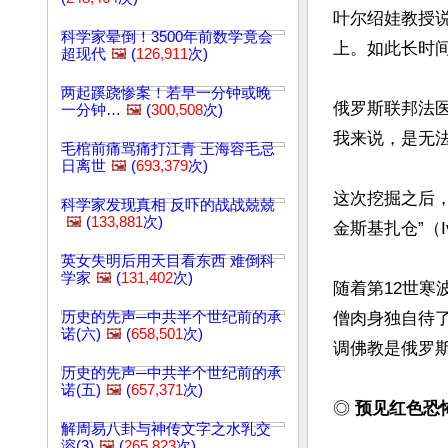
叶尔绍娃教授
科学家晕倒！3500年前数学竟会
上。如此长时间
超现代
🖼️
(
126,911
次)
两起蹊跷惨案！若早一分钟或晚
俄罗斯联邦法医学
一分钟…
🖼️
(
300,508
次)
我来说，是无法
毛棺前痛骂痛打江青 王海容毛忌
日离世
🖼️
(
693,379
次)
这次挖掘之后
科学家发现真相 反吓的战战兢兢
🖼️
(
133,881
次)
金斯基扎仓”（I
英女失明后用天目看东西 难倒科
学家
🖼️
(
131,402
次)
随着第12世寒
历史的先声─中共半个世纪前的承
僧肉身独自待
诺(六)
🖼️
(
658,501
次)
调佛教是俄罗斯
历史的先声─中共半个世纪前的承
诺(五)
🖼️
(
657,371
次)
◎ 
预见红色恐
解周易八卦与神传文字之水乳交
溶(3)
🖼️
(
265,823
次)