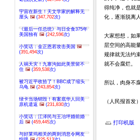
得纯净，也就
宇宙在新生！天文学家的解释无
化，逐渐脱离人
厘头
🖼️
(
347,702
次)
《最后一任总统》与日全食375年
美国独有
🖼️
(
242,596
次)
大家想想，如
层空间的高能
小笑话：金正恩若攻击美国
🖼️
(
391,494
次)
规律就无法约
就不会腐烂。

人祸天灾！九寨沟如此美景留不
住
🖼️
(
359,538
次)
被习近平收拾了！BBC成了缩头
所以，肉身不腐
乌龟
🖼️
(
243,854
次)
绿卡当场销毁！有案底华人回美
（人民报首发
原机遣返
🖼️
(
231,830
次)
文章网址: http://w
小笑话：江泽民与王冶坪婚前婚
后
🖼️
(
459,445
次)
打印机版
与好莱坞相关的两则消息令网友
惊呼
🖼️
(
225,513
次)