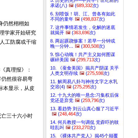
5. 历史的先声─中共半个世纪前的
承诺(八)
🖼️
(
689,332
次)
6. 别喷饭！胡、江、曾各有如此
不同的童年
🖼️
(
498,837
次)
肉身仍然栩栩如
7. 这件事情若发生，化解的迷底
理学家开始研究
就揭开
🖼️
(
363,696
次)
8. 两起蹊跷惨案！若早一分钟或
何人工防腐或干缩
晚一分钟…
🖼️
(
300,508
次)
9. 惊心动魄！共产主义如何图谋
碾碎美国
🖼️
(
299,713
次)
10. 《蚕食美国》揭共产阴谋 关乎
告诉《真理报》：
人类文明存续
🖼️
(
275,598
次)
节仍然很容易弯
11. 解周易八卦与神传文字之水乳
交溶(4)
🖼️
(
275,295
次)
标本显示，从皮
12. 十九大的唯一悬念:习集权后保
党还是弃党
🖼️
(
259,796
次)
13. 看趋势 刘云山真心服了习近平
🖼️
(
248,464
次)
死亡三十六小时
14. 何兵教授一句调侃 党孬吓的吱
哇乱叫
🖼️
(
233,270
次)
15. 《裸体共产党人》揭45个颠覆