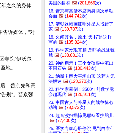
美国的目标
🖼️
(
201,866
次)
五年之久的身体
16. 普京与高僧不腐肉身两次单独
会面
🖼️
(
144,742
次)
17. 清朝这幅画证明外星人找错了
家
🖼️
(
139,787
次)
话中告诉媒体，“对
18. 久闻其名，原来"天书"是这样
写的
🖼️
(
135,824
次)
19. 科学家发现真相 反吓的战战兢
兢
🖼️
(
133,881
次)
区寺院“伊沃尔
20. 神的启示！三个女孩眼中流出
的圣地。

不同石头
🖼️
(
130,443
次)
21. 纳斯卡巨大平坦山顶 这茬人无
法解迷
🖼️
(
129,370
次)
达后，普京先和高
22. 科学家晕倒！3500年前数学竟
告别”。普京强
会超现代
🖼️
(
126,911
次)
23. 中国古人与外星人的战争惊心
动魄
🖼️
(
79,573
次)
24. 超音波扫描惊见耶稣看护胎儿
🖼️
(
77,400
次)
25. 医学专家心脏停跳 见到白衣仙