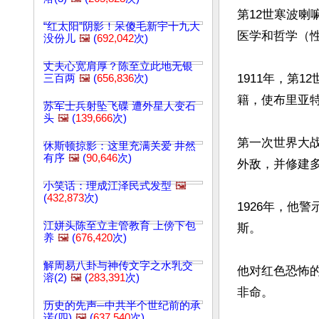
第12世寒波喇嘛
“红太阳”阴影！呆傻毛新宇十九大
医学和哲学（性
没份儿
🖼️
(
692,042
次)
丈夫心宽肩厚？陈至立此地无银
1911年，第
三百两
🖼️
(
656,836
次)
籍，使布里亚特
苏军士兵射坠飞碟 遭外星人变石
头
🖼️
(
139,666
次)
第一次世界大
休斯顿掠影：这里充满关爱 井然
有序
🖼️
(
90,646
次)
外敌，并修建
小笑话：理成江泽民式发型
🖼️
(
432,873
次)
1926年，他
江姘头陈至立主管教育 上傍下包
斯。

养
🖼️
(
676,420
次)
解周易八卦与神传文字之水乳交
他对红色恐怖的
溶(2)
🖼️
(
283,391
次)
非命。

历史的先声─中共半个世纪前的承
诺(四)
🖼️
(
637,540
次)