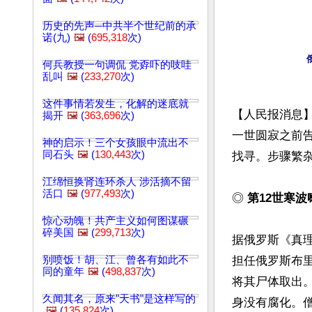
历史的先声─中共半个世纪前的承
诺(九)
🖼️
(
695,318
次)
何兵教授一句调侃 党孬吓的吱哇
乱叫
🖼️
(
233,270
次)
这件事情若发生，化解的迷底就
【人民报消息
揭开
🖼️
(
363,696
次)
一世圆寂之前
神的启示！三个女孩眼中流出不
同石头
🖼️
(
130,443
次)
找寻。步骤繁杂
江绵恒换肾连环杀人 涉活摘不留
活口
🖼️
(
977,493
次)
◎ 
第12世寒
惊心动魄！共产主义如何图谋碾
碎美国
🖼️
(
299,713
次)
据俄罗斯《真理报
别喷饭！胡、江、曾各有如此不
担任俄罗斯布里
同的童年
🖼️
(
498,837
次)
将其尸体取出。
久闻其名，原来"天书"是这样写的
身没有腐化。
🖼️
(
135,824
次)