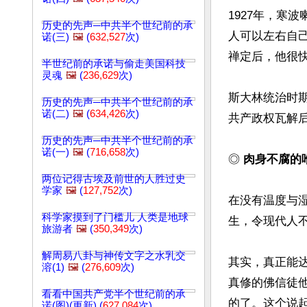
1927年，寒
历史的先声─中共半个世纪前的承
人可以左右自
诺(三)
🖼️
(
632,527
次)
禅定后，他很快
半世纪前的承诺与偷走美国科技
灵魂
🖼️
(
236,629
次)
斯大林统治时
历史的先声─中共半个世纪前的承
诺(二)
🖼️
(
634,426
次)
共产政权瓦解
历史的先声─中共半个世纪前的承
诺(一)
🖼️
(
716,658
次)
◎ 
肉身不腐的
两位记得古埃及前世的人胜过史
学家
🖼️
(
127,752
次)
在没有温度与湿
科学家摸到了门槛儿 人类是地球
生，令现代人不
旅游者
🖼️
(
350,349
次)
解周易八卦与神传文字之水乳交
其实，真正能
溶(1)
🖼️
(
276,609
次)
真修的佛信徒
看看中国共产党半个世纪前的承
的了。这个说
诺(图)(更新) (
627,084
次)