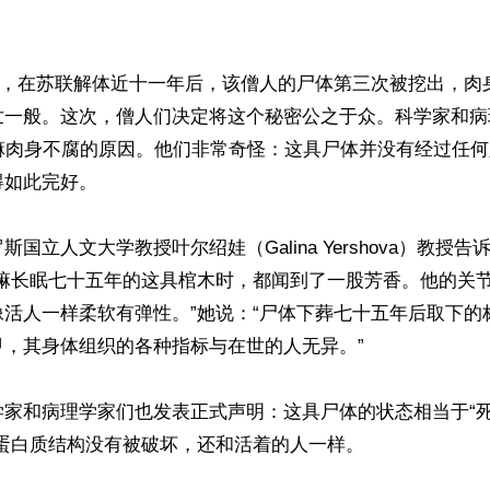
10日，在苏联解体近十一年后，该僧人的尸体第三次被挖出，
世一般。这次，僧人们决定将这个秘密公之于众。科学家和病
喇嘛肉身不腐的原因。他们非常奇怪：这具尸体并没有经过任
如此完好。

国立人文大学教授叶尔绍娃（Galina Yershova）教授
喇嘛长眠七十五年的这具棺木时，都闻到了一股芳香。他的关
像活人一样柔软有弹性。”她说：“尸体下葬七十五年后取下的
，其身体组织的各种指标与在世的人无异。”

学家和病理学家们也发表正式声明：这具尸体的状态相当于“
蛋白质结构没有被破坏，还和活着的人一样。
