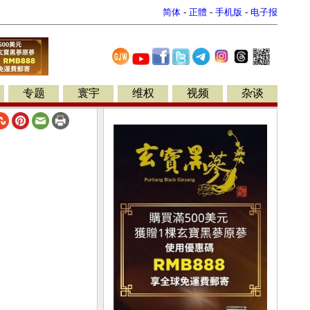
简体
-
正體
-
手机版
-
电子报
专题
寰宇
维权
视频
杂谈