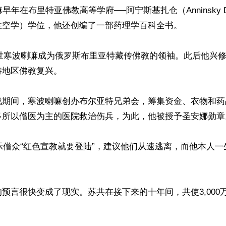
早年在布里特亚佛教高等学府──阿宁斯基扎仓（Anninsky D
空学）学位，他还创编了一部药理学百科全书。

12世寒波喇嘛成为俄罗斯布里亚特藏传佛教的领袖。此后他兴
地区佛教复兴。

战期间，寒波喇嘛创办布尔亚特兄弟会，筹集资金、衣物和药
多所以僧医为主的医院救治伤兵，为此，他被授予圣安娜勋章。
警示僧众“红色宣教就要登陆”，建议他们从速逃离，而他本人
预言很快变成了现实。苏共在接下来的十年间，共使3,000