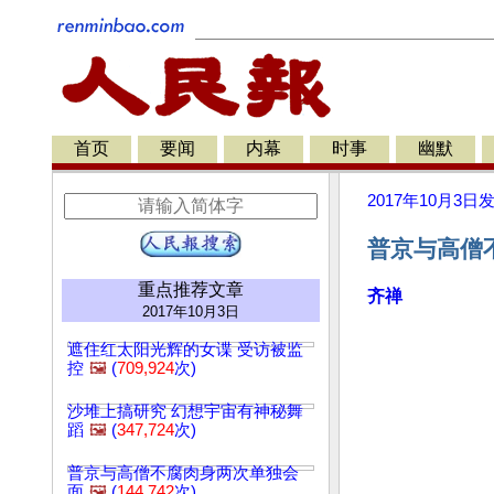
首页
要闻
内幕
时事
幽默
2017年10月3日
普京与高僧
重点推荐文章
齐禅
2017年10月3日
遮住红太阳光辉的女谍 受访被监
控
🖼️
(
709,924
次)
沙堆上搞研究 幻想宇宙有神秘舞
蹈
🖼️
(
347,724
次)
普京与高僧不腐肉身两次单独会
面
🖼️
(
144,742
次)