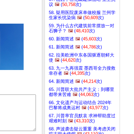
议
🖼️
(
50,758
次)
58. 疑用医院废床单做校服 兰州学
生家长忧染病
🖼️
(
50,609
次)
59. 为什么古代建筑前常摆放一对
石狮子？
🖼️
(
48,410
次)
60. 新闻简述
🖼️
(
45,603
次)
61. 新闻简述
🖼️
(
44,786
次)
62. 拉美欧洲中东各国驱逐朝鲜大
使
🖼️
(
44,620
次)
63. 九一九再强震 墨西哥全力搜救
幸存者
🖼️
(
44,395
次)
64. 新闻简述
🖼️
(
44,214
次)
65. 川普联大批共产主义：到哪里
都带来苦难
🖼️
(
44,063
次)
66. 文化遗产与运动结合 2024年
巴黎将成奥运村
🖼️
(
43,977
次)
67. 川普率官员默哀 求神帮助度过
艰难时刻
🖼️
(
43,310
次)
68. 声波袭击疑云重重 美考虑关闭
驻古巴大使馆
🖼️
(
43,110
次)