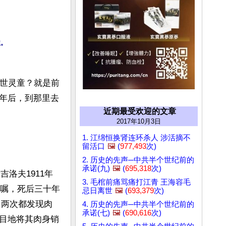
往。
转世灵童？就是前
年后，到那里去
近期最受欢迎的文章
2017年10月3日
1. 江绵恒换肾连环杀人 涉活摘不
留活口
🖼️
(
977,493
次)
2. 历史的先声─中共半个世纪前的
承诺(九)
🖼️
(
695,318
次)
谛吉洛夫1911年
3. 毛棺前痛骂痛打江青 王海容毛
遗嘱，死后三十年
忌日离世
🖼️
(
693,379
次)
，两次都发现肉
4. 历史的先声─中共半个世纪前的
承诺(七)
🖼️
(
690,616
次)
目地将其肉身销