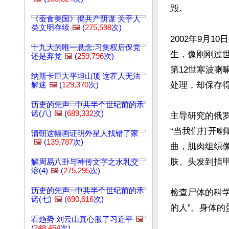
毁。

《蚕食美国》揭共产阴谋 关乎人
类文明存续
🖼️
(
275,598
次)
2002年9月
十九大的唯一悬念:习集权后保党
生，像刚刚过
还是弃党
🖼️
(
259,796
次)
第12世寒波
纳斯卡巨大平坦山顶 这茬人无法
处理，却保存得
解迷
🖼️
(
129,370
次)
历史的先声─中共半个世纪前的承
诺(八)
🖼️
(
689,332
次)
主导研究的俄罗斯
“当我们打开
清朝这幅画证明外星人找错了家
🖼️
(
139,787
次)
曲，肌肉组织
肤、头发到指甲
解周易八卦与神传文字之水乳交
溶(4)
🖼️
(
275,295
次)
历史的先声─中共半个世纪前的承
检查尸体的科
诺(七)
🖼️
(
690,616
次)
的人”。身体的
看趋势 刘云山真心服了习近平
🖼️
(
248,464
次)