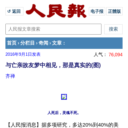
↺ 返回 
电子报
正體版
首页
分栏目
奇闻
文章
›
›
›
：
2016年9月1日
发表
人气：
76,094
与亡亲故友梦中相见，那是真实的(图)
齐禅
人死后，灵魂不死。
【人民报消息】据多项研究，多达20%到40%的美