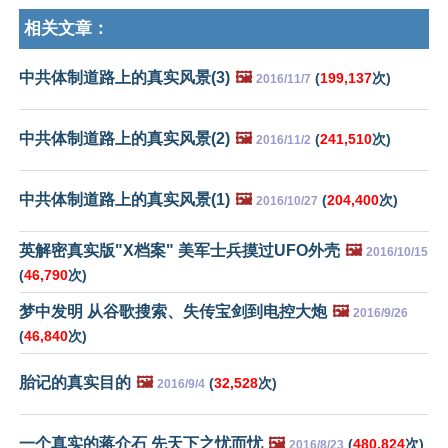
相关文章：
中共体制道路上的真实风景(3)
🖼️
(
199,137
次)
2016/11/7
中共体制道路上的真实风景(2)
🖼️
(
241,510
次)
2016/11/2
中共体制道路上的真实风景(1)
🖼️
(
204,400
次)
2016/10/27
英解密真实版"X档案" 美军士兵摸过UFO外壳
🖼️
2016/10/15
(
46,790
次)
梦中发明 从谷歌搜索、失传宝剑到电控大炮
🖼️
2016/9/26
(
46,840
次)
胎记的真实目的
🖼️
(
32,528
次)
2016/9/4
一个真实的蒋介石 先天下之忧而忧
🖼️
(
480,824
次)
2016/8/23