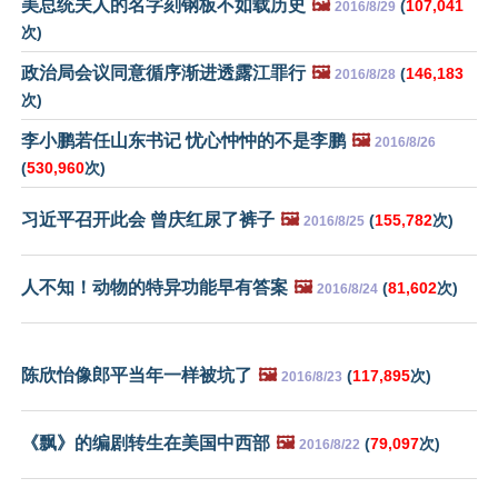
美总统夫人的名字刻钢板不如载历史
🖼️
(
107,041
2016/8/29
次)
政治局会议同意循序渐进透露江罪行
🖼️
(
146,183
2016/8/28
次)
李小鹏若任山东书记 忧心忡忡的不是李鹏
🖼️
2016/8/26
(
530,960
次)
习近平召开此会 曾庆红尿了裤子
🖼️
(
155,782
次)
2016/8/25
人不知！动物的特异功能早有答案
🖼️
(
81,602
次)
2016/8/24
陈欣怡像郎平当年一样被坑了
🖼️
(
117,895
次)
2016/8/23
《飘》的编剧转生在美国中西部
🖼️
(
79,097
次)
2016/8/22