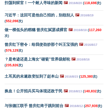
扫荡到狱官！一个耐人寻味的新闻
🖼️
(
118,698
次)
2016/8/20
习近平：这回可是他自己招的，别怨别人
🖼️
2016/8/19
(
552,098
次)
做一棵低头的稻穗 曾庆红脦瑟成裸官
🖼️
(
117,260
2016/8/18
次)
曾庆红下密令：给我使劲炒那个叫王宝强的
🖼️
2016/8/17
(
576,129
次)
？是奇迹还是上海女"碰瓷"世界级邮轮
🖼️
2016/8/16
(
235,826
次)
土耳其的未遂政变扯到了赵本山
🖼️
(
125,380
次)
2016/8/15
换血！公开招兵买马体现还政于民
🖼️
(
140,832
次)
2016/8/13
与张德江联手 曾庆红终于跳到前台
🖼️
(
257,939
次)
2016/8/12