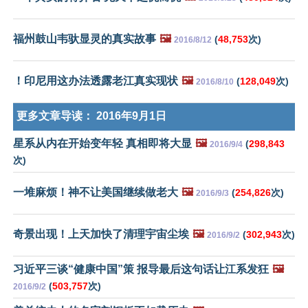
福州鼓山韦驮显灵的真实故事
🖼️
(
48,753
次)
2016/8/12
！印尼用这办法透露老江真实现状
🖼️
(
128,049
次)
2016/8/10
更多文章导读：
2016年9月1日
星系从内在开始变年轻 真相即将大显
🖼️
(
298,843
2016/9/4
次)
一堆麻烦！神不让美国继续做老大
🖼️
(
254,826
次)
2016/9/3
奇景出现！上天加快了清理宇宙尘埃
🖼️
(
302,943
次)
2016/9/2
习近平三谈“健康中国”策 报导最后这句话让江系发狂
🖼️
(
503,757
次)
2016/9/2