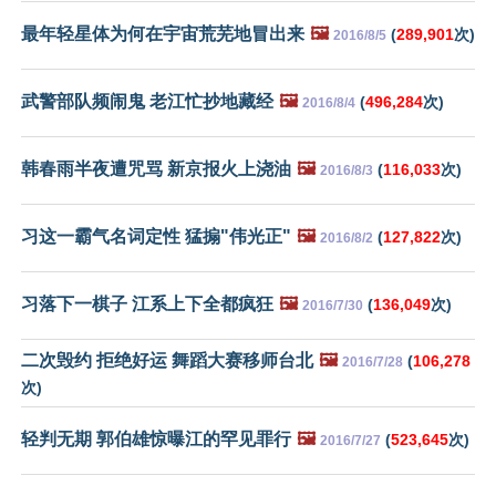
最年轻星体为何在宇宙荒芜地冒出来
🖼️
(
289,901
次)
2016/8/5
武警部队频闹鬼 老江忙抄地藏经
🖼️
(
496,284
次)
2016/8/4
韩春雨半夜遭咒骂 新京报火上浇油
🖼️
(
116,033
次)
2016/8/3
习这一霸气名词定性 猛搧"伟光正"
🖼️
(
127,822
次)
2016/8/2
习落下一棋子 江系上下全都疯狂
🖼️
(
136,049
次)
2016/7/30
二次毁约 拒绝好运 舞蹈大赛移师台北
🖼️
(
106,278
2016/7/28
次)
轻判无期 郭伯雄惊曝江的罕见罪行
🖼️
(
523,645
次)
2016/7/27