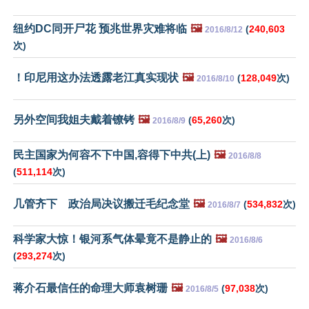
纽约DC同开尸花 预兆世界灾难将临
🖼️
(
240,603
2016/8/12
次)
！印尼用这办法透露老江真实现状
🖼️
(
128,049
次)
2016/8/10
另外空间我姐夫戴着镣铐
🖼️
(
65,260
次)
2016/8/9
民主国家为何容不下中国,容得下中共(上)
🖼️
2016/8/8
(
511,114
次)
几管齐下 政治局决议搬迁毛纪念堂
🖼️
(
534,832
次)
2016/8/7
科学家大惊！银河系气体晕竟不是静止的
🖼️
2016/8/6
(
293,274
次)
蒋介石最信任的命理大师袁树珊
🖼️
(
97,038
次)
2016/8/5