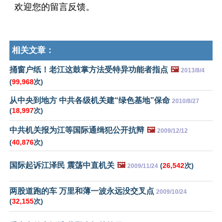
欢迎您的留言反馈。
相关文章：
捅窗户纸！老江这鼓掌方法受特异功能者指点
🖼️
2013/8/4
(
99,968
次)
从中央到地方 中共各级机关建“绿色基地”保命
2010/8/27
(
18,997
次)
中共机关报为江等国际通缉犯公开抗辩
🖼️
2009/12/12
(
40,876
次)
国际起诉江泽民 震荡中直机关
🖼️
(
26,542
次)
2009/11/24
两股道跑的车 万里和薄一波永远没交叉点
2009/10/24
(
32,155
次)