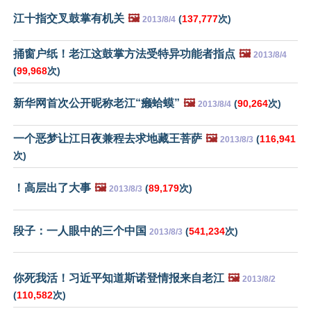
江十指交叉鼓掌有机关
🖼️
(
137,777
次)
2013/8/4
捅窗户纸！老江这鼓掌方法受特异功能者指点
🖼️
2013/8/4
(
99,968
次)
新华网首次公开昵称老江“癞蛤蟆”
🖼️
(
90,264
次)
2013/8/4
一个恶梦让江日夜兼程去求地藏王菩萨
🖼️
(
116,941
2013/8/3
次)
！高层出了大事
🖼️
(
89,179
次)
2013/8/3
段子：一人眼中的三个中国
(
541,234
次)
2013/8/3
你死我活！习近平知道斯诺登情报来自老江
🖼️
2013/8/2
(
110,582
次)