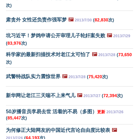
次)
肃贪外 女性还负责作强军梦
🖼️
(
82,830
次)
2013/7/30
坑习近平！梦鸽申请公开审理儿子轮奸案失败
🖼️
2013/7/29
(
83,976
次)
科学家的最新扫描技术对老江太可怕了
🖼️
(
73,650
2013/7/28
次)
武警特战队实力震惊世界
🖼️
(
75,420
次)
2013/7/28
新华网让老江三天喘不上来气儿
🖼️
(
72,394
次)
2013/7/27
50岁播音员李易去世 活着的不易（多图）
更新
2013/7/26
(
85,447
次)
为何修正大陆网友的中国近代言论自由度比较表
🖼️
(
64,193
次)
2013/7/26