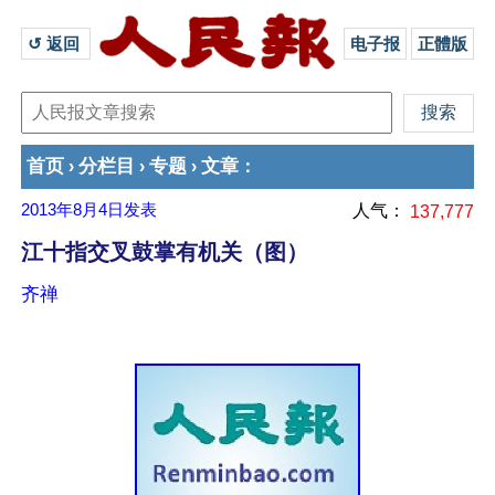
↺ 返回 
电子报
正體版
首页
分栏目
专题
文章
›
›
›
：
2013年8月4日
发表
人气：
137,777
江十指交叉鼓掌有机关（图）
齐禅