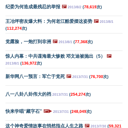
纪委为何造成最残忍的举报
🖼️
(
78,619
次)
2013/8/2
王冶坪密友爆大料：为何老江酷爱摆这姿势
🖼️
2013/8/1
(
112,274
次)
党露脸，一炮打到非洲
🖼️
(
77,368
次)
2013/8/1
惊人内幕：中共谍海最大惨败 邓文迪被抛出（5）
🖼️
(
136,972
次)
2013/8/1
新华网八一预言：军亡于党死
🖼️
(
76,700
次)
2013/7/31
八一八卦八卦伟大的裆
(
254,274
次)
2013/7/31
快来学唱“藏字石”
🖼️▶️
(
248,049
次)
2013/7/31
这个神奇爱情故事在悄然指点人生之路
🖼️
(
59,321
2013/7/30