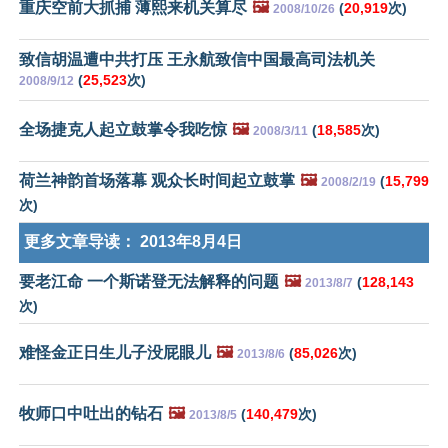
重庆空前大抓捕 薄熙来机关算尽
🖼️
(
20,919
次)
2008/10/26
致信胡温遭中共打压 王永航致信中国最高司法机关
(
25,523
次)
2008/9/12
全场捷克人起立鼓掌令我吃惊
🖼️
(
18,585
次)
2008/3/11
荷兰神韵首场落幕 观众长时间起立鼓掌
🖼️
(
15,799
2008/2/19
次)
更多文章导读：
2013年8月4日
要老江命 一个斯诺登无法解释的问题
🖼️
(
128,143
2013/8/7
次)
难怪金正日生儿子没屁眼儿
🖼️
(
85,026
次)
2013/8/6
牧师口中吐出的钻石
🖼️
(
140,479
次)
2013/8/5