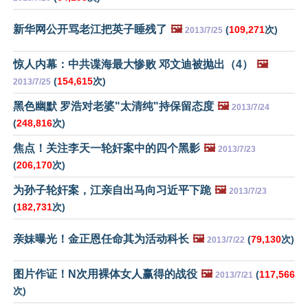
新华网公开骂老江把英子睡残了
🖼️
(
109,271
次)
2013/7/25
惊人内幕：中共谍海最大惨败 邓文迪被抛出（4）
🖼️
(
154,615
次)
2013/7/25
黑色幽默 罗浩对老婆"太清纯"持保留态度
🖼️
2013/7/24
(
248,816
次)
焦点！关注李天一轮奸案中的四个黑影
🖼️
2013/7/23
(
206,170
次)
为孙子轮奸案，江亲自出马向习近平下跪
🖼️
2013/7/23
(
182,731
次)
亲妹曝光！金正恩任命其为活动科长
🖼️
(
79,130
次)
2013/7/22
图片作证！N次用裸体女人赢得的战役
🖼️
(
117,566
2013/7/21
次)