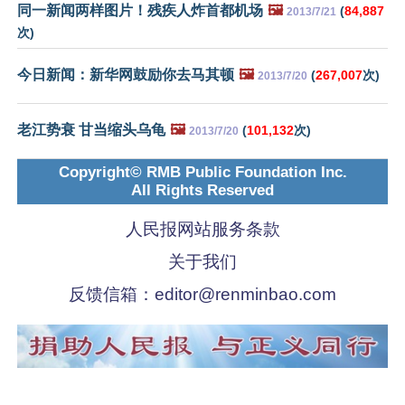
同一新闻两样图片！残疾人炸首都机场
🖼️
(
84,887
2013/7/21
次)
今日新闻：新华网鼓励你去马其顿
🖼️
(
267,007
次)
2013/7/20
老江势衰 甘当缩头乌龟
🖼️
(
101,132
次)
2013/7/20
Copyright© RMB Public Foundation Inc.
All Rights Reserved
人民报网站服务条款
关于我们
反馈信箱：
editor@renminbao.com