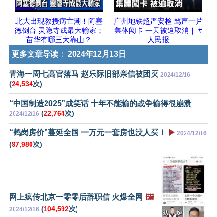
北大出现教授病亡潮！阿塞
广州地铁超严安检 骂声一片
德倒台 灵隐寺成最大输家；
集体闯卡 一天被迫取消｜ #
苗华有哪三大靠山？
人民报
更多文章导读：
2024年12月13日
青海一周七高官落马 赵乐际旧部亲信被团灭
2024/12/16
(
24,534
次)
“中国制造2025”成笑话 十年不能输的战争输得很崩溃
(
22,764
次)
2024/12/16
“鹤岗房价”蔓延全国 一万元一套房也没人买！
▶️
2024/12/16
(
97,980
次)
网上疯传北京一零零后辞职信 火爆全网
🖼️
(
104,592
次)
2024/12/16