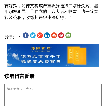
官媒指，苟仲文构成严重职务违法并涉嫌受贿、滥
用职权犯罪，且在党的十八大后不收敛，遭开除党
分享到：
读者留言反馈: