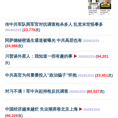
传中共军队两军官对抗调查枪杀多人 乱党末世怪事多
(
23,776
次)
2024/12/15
阿萨德秘密逃生通道被曝光 中共高层也有
2024/12/15
(
24,986
次)
川普谈外星人：我知道一些有趣的事
▶️
(
94,201
2024/12/15
次)
中共高官为何屡屡投入“政治骗子”怀抱
(
23,451
次)
2024/12/15
对习不满！军中兴起持枪反抗调查
(
80,527
次)
2024/12/14
中国经济越来越烂 失业潮席卷北京上海
▶️
2024/12/14
(
96,326
次)