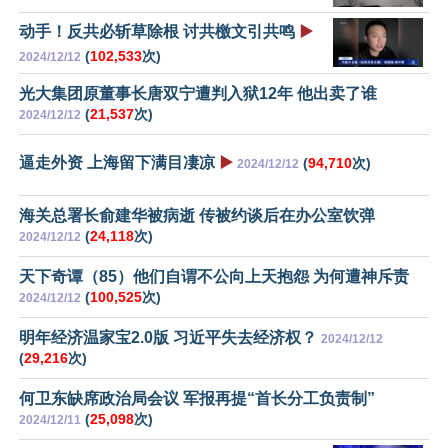
动手！反共必斩草除根 讨共檄文引共鸣
▶️
(
102,533
次)
2024/12/12
光大集团原董事长唐双宁遭判入狱12年 他出卖了谁
(
21,537
次)
2024/12/12
逼走外资 上海留下满目凄凉
▶️
(
94,710
次)
2024/12/12
海关总署长俞建华被病逝 传被约谈后在办公室饮弹
(
24,118
次)
2024/12/12
天下奇谭（85）他们自谓不公向上天抱怨 为何遭神斥责
(
100,525
次)
2024/12/12
明年经济温家宝2.0版 习近平失去经济权？
2024/12/12
(
29,216
次)
何卫东缺席政治局会议 军报再提“首长分工负责制”
(
25,098
次)
2024/12/11