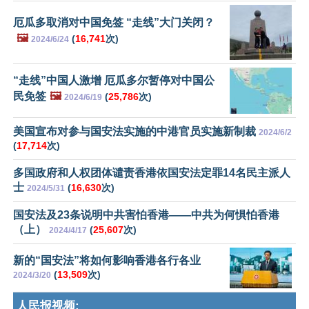
厄瓜多取消对中国免签 “走线”大门关闭？
🖼️
(
16,741
次)
2024/6/24
“走线”中国人激增 厄瓜多尔暂停对中国公
民免签
🖼️
(
25,786
次)
2024/6/19
美国宣布对参与国安法实施的中港官员实施新制裁
2024/6/2
(
17,714
次)
多国政府和人权团体谴责香港依国安法定罪14名民主派人
士
(
16,630
次)
2024/5/31
国安法及23条说明中共害怕香港——中共为何惧怕香港
（上）
(
25,607
次)
2024/4/17
新的“国安法”将如何影响香港各行各业
(
13,509
次)
2024/3/20
人民报视频: