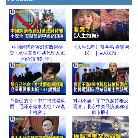
中国经济奇迹幻灭政局待
《人生如狗》引共鸣 看哭网
变；承认充当中共代理人 纽
民！｜ #人民报
约侨领待判罪；
革自己的命！中共将掀暴风
对习不满！军中兴起持枪反
雨；毛泽东做事太绝！AI说
调查；北京中央经济会称稳
出机密；
房市股市