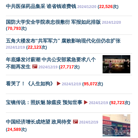
中共医保药品集采 谁省钱谁费钱
(
22,526
次)
2024/12/20
国防大学安全学院表忠很敷衍 军报如此排版
2024/12/20
(
70,793
次)
五角大楼发布“共军军力” 腐败影响现代化但仍在扩张
(
22,123
次)
2024/12/19
年底爆发讨薪潮 中共公安部紧急要求八个
不能再发生
🖼️
(
27,717
次)
2024/12/19
看哭了！《人生如狗》
▶️
(
95,072
次)
2024/12/19
宝镜传说：照妖魅 除瘟疫 预知世事
▶️
(
92,723
次)
2024/12/19
中国经济增长成绝望 政局待变
🖼️
2024/12/19
(
24,589
次)