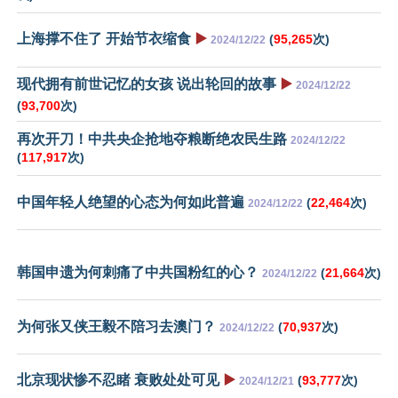
上海撑不住了 开始节衣缩食
▶️
(
95,265
次)
2024/12/22
现代拥有前世记忆的女孩 说出轮回的故事
▶️
2024/12/22
(
93,700
次)
再次开刀！中共央企抢地夺粮断绝农民生路
2024/12/22
(
117,917
次)
中国年轻人绝望的心态为何如此普遍
(
22,464
次)
2024/12/22
韩国申遗为何刺痛了中共国粉红的心？
(
21,664
次)
2024/12/22
为何张又侠王毅不陪习去澳门？
(
70,937
次)
2024/12/22
北京现状惨不忍睹 衰败处处可见
▶️
(
93,777
次)
2024/12/21