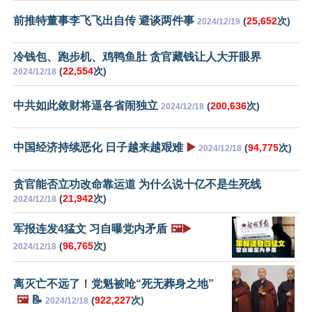
前推特董事李飞飞出自传 避谈两件事
(
25,652
次)
2024/12/19
冷钱包、跑步机、鸡鸭鱼肚 贪官藏钱让人大开眼界
(
22,554
次)
2024/12/18
中共如此敛财将逼各省闹独立
(
200,636
次)
2024/12/18
中国经济持续恶化 日子越来越艰难
▶️
(
94,775
次)
2024/12/18
贪官能否立功改命靠运道 为什么说十亿不是生死线
(
21,942
次)
2024/12/18
军报连发4猛文 习自曝党内矛盾
🖼️▶️
(
96,765
次)
2024/12/18
离灭亡不远了！党魁被呛“死无葬身之地”
🖼️
📝
(
922,227
次)
2024/12/18