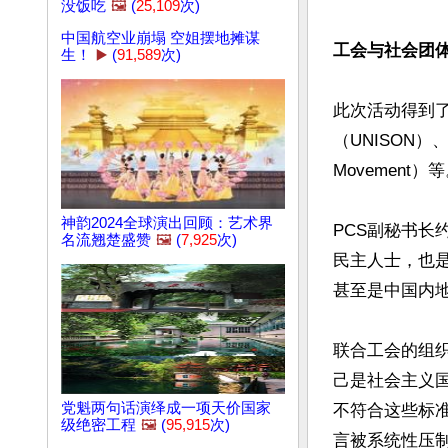
没饭吃
🖼️
(
25,109
次)
中国航空业崩塌 空姐摆地摊谋
工会与社会团
生！
▶️
(
91,589
次)
此次活动得到
（UNISON）、英
Movement）等
神韵2024全球演出回顾：艺术界
PCS副秘书长约
名流翘楚盛赞
🖼️
(
7,925
次)
民主人士，也
甚至是中国内地
联合工会的组织
己是社会主义
党魁两句话演绎成一项天价国家
不符合这些标
级绝密工程
🖼️
(
95,915
次)
言被系统性压制