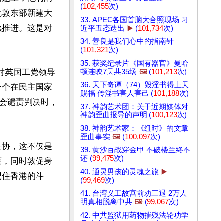
(
102,455
次)
伦敦东部新建大
33. APEC各国首脑大合照现场 习
续推进。这是对
近平丑态迭出
▶️
(
101,734
次)
34. 善良是我们心中的指南针
(
101,321
次)
35. 获奖纪录片《国有器官》曼哈
己对英国工党领导
顿连映7天共35场
🖼️
(
101,213
次)
36. 天下奇谭（74）毁淫书得上天
为一个在民主国家
赐福 传淫书害人害己 (
101,188
次)
会谴责判决时，
37. 神韵艺术团：关于近期媒体对
神韵歪曲报导的声明 (
100,123
次)
38. 神韵艺术家：《纽时》的文章
歪曲事实
🖼️
(
100,097
次)
妥协，这不仅是
39. 黄沙百战穿金甲 不破楼兰终不
还 (
99,475
次)
策，同时敦促身
40. 通灵男孩的灵魂之旅
▶️
记住香港的斗
(
99,469
次)
41. 台湾义工故宫前劝三退 2万人
明真相脱离中共
🖼️
(
99,067
次)
42. 中共监狱用药物摧残法轮功学