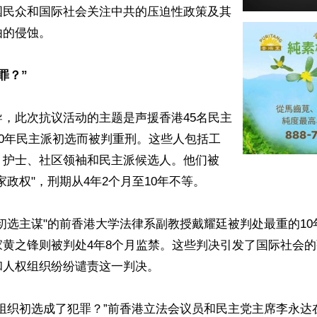
国民众和国际社会关注中共的压迫性政策及其
的侵蚀。

罪？”
，此次抗议活动的主题是声援香港45名民主
20年民主派初选而被判重刑。这些人包括工
、护士、社区领袖和民主派候选人。他们被
家政权"，刑期从4年2个月至10年不等。

初选主谋"的前香港大学法律系副教授戴耀廷被判处最重的1
家黄之锋则被判处4年8个月监禁。这些判决引发了国际社会
人权组织纷纷谴责这一判决。

港组织初选成了犯罪？”前香港立法会议员和民主党主席李永达