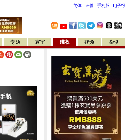
简体
-
正體
-
手机版
-
电子报
专题
寰宇
维权
视频
杂谈