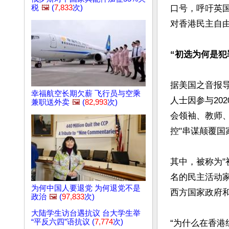
税
🖼️
(
7,833
次)
口号，呼吁英
对香港民主自由
“初选为何是犯
据美国之音报导
幸福航空长期欠薪 飞行员与空乘
人士因参与20
兼职送外卖
🖼️
(
82,993
次)
会领袖、教师
控"串谋颠覆国
其中，被称为"
名的民主活动
为何中国人要退党 为何退党不是
西方国家政府和
政治
🖼️
(
97,833
次)
大陆学生访台遇抗议 台大学生举
“平反六四”语抗议 (
7,774
次)
“为什么在香