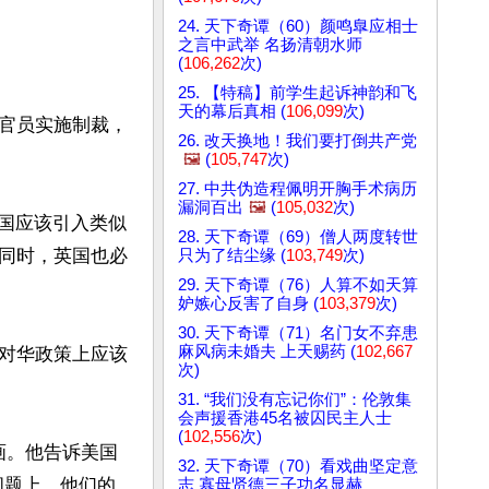
24. 天下奇谭（60）颜鸣臯应相士
之言中武举 名扬清朝水师
(
106,262
次)
25. 【特稿】前学生起诉神韵和飞
天的幕后真相 (
106,099
次)
官员实施制裁，
26. 改天换地！我们要打倒共产党
🖼️
(
105,747
次)
27. 中共伪造程佩明开胸手术病历
漏洞百出
🖼️
(
105,032
次)
：“英国应该引入类似
28. 天下奇谭（69）僧人两度转世
同时，英国也必
只为了结尘缘 (
103,749
次)
29. 天下奇谭（76）人算不如天算
妒嫉心反害了自身 (
103,379
次)
30. 天下奇谭（71）名门女不弃患
麻风病未婚夫 上天赐药 (
102,667
对华政策上应该
次)
31. “我们没有忘记你们”：伦敦集
会声援香港45名被囚民主人士
(
102,556
次)
画。他告诉美国
32. 天下奇谭（70）看戏曲坚定意
问题上，他们的
志 寡母贤德三子功名显赫