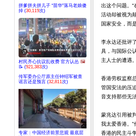
出这个问题。
拼爹拼夫拼儿子 “苗华”落马老娘傻
掉 (
30,119
次)
活动却被视为
国家安全，而是
李永达还批评
具，与国际公
主人士的遭遇。”
村民齐心抗议乱收费 官方认怂
🖼️
📝 (
921,383
次)
传军委办公厅原主任钟绍军被查
香港劳权监察总
谣言还是预言 (
32,811
次)
管国安法的压
音支持那些无法
蒙兆达引用被判
我太爱香港。
专家：中国经济前景悲观 最底层
香港的民主斗争