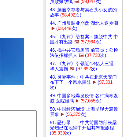
员致瘫致疯
🖼️
(
99,047
次)
43. 脑瘤幸存者与卖石头小女孩的
故事 (
98,492
次)
44. 广州服装业崩盘 湖北人返乡潮
▶️
(
98,448
次)
45. 《九评》给答案：摆脱中共 中
国才有出路
🖼️
(
97,964
次)
46. 揭中共官场黑暗 前官员：公检
法依指标抓人
🖼️
(
97,739
次)
47. 《九评》引领近4.4亿人三退
华人震撼
🖼️
(
97,692
次)
48. 灵异事件：中共在北京天安门
布下了一个风水黑阵
▶️
(
97,391
次)
49. 中国多地爆发疫情 各种病毒发
威 医院爆满
▶️
(
97,055
次)
50. 中国经济崩溃 上海呈现大衰败
景象
▶️
(
96,379
次)
51. 恶行录－－中共前国防部长梁
光烈已在地狱中开启其恶报旅程
(
95,939
次)