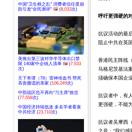
中国“卫生棉之乱” 消费者信任度崩
跌引发“全民测评”
🖼️
(
8,033
次)
呼吁更强硬的
抗议活动的最
阻止中共在英国
美推出第三波对华半导体出口禁
香港民主阵线（De
限 140家中企纳入清单
🖼️
(
7,533
次)
马格尼茨基法
须确保本国企业
天下奇谭（78）雷神传血书 劈死
吝啬撒谎的亲家 (
106,249
次)
中部战区也不再向“习主席”效忠
抗议者中，有
(
77,558
次)
更强硬，不能为
中国经济持续低迷 多名学者看衰
中共经济 (
23,710
次)
抗议者吴摩西（
之音：“我们