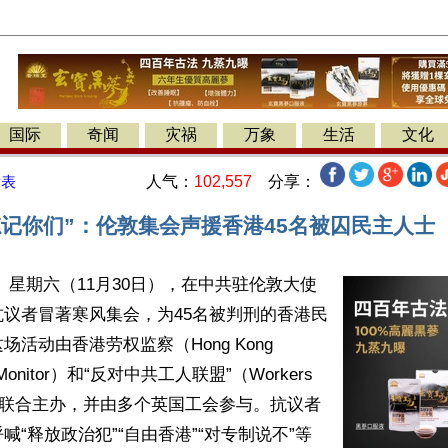
国际
奇闻
灾祸
万象
生活
文化
人气：
102,557
分享：
发表
忘记你们”：伦敦集会声援香港45名被囚民主人士
 星期六（11月30日），在中共驻伦敦大使
议者冒著寒风集会，为45名被判刑的香港民
活动由香港劳权监察（Hong Kong 
ts Monitor）和“反对中共工人联盟”（Workers 
CCP）联合主办，并由多个英国工会参与。抗议者
喊“释放政治犯”“自由香港”“对专制说不”等