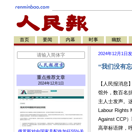
首页
要闻
内幕
时事
幽默
2024年12月1日
“我们没有
重点推荐文章
2024年12月1日
【人民报消息】
馆外，数百名抗
主人士发声。这场
Labour Righ
Against 
高举标语牌，呼
俄罗斯对中国家具配件加征55%关