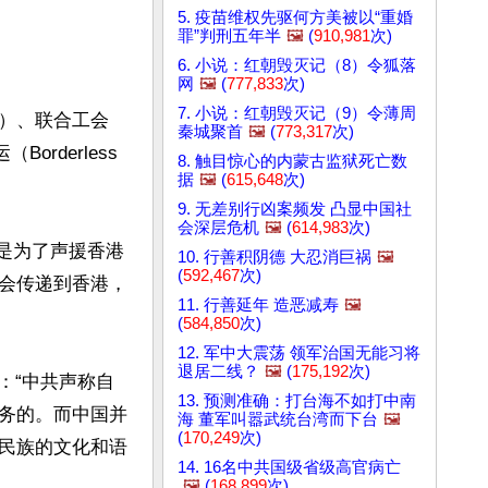
5. 疫苗维权先驱何方美被以“重婚
罪”判刑五年半
🖼️
(
910,981
次)
6. 小说：红朝毁灭记（8）令狐落
网
🖼️
(
777,833
次)
7. 小说：红朝毁灭记（9）令薄周
S）、联合工会
秦城聚首
🖼️
(
773,317
次)
Borderless 
8. 触目惊心的内蒙古监狱死亡数
据
🖼️
(
615,648
次)
9. 无差别行凶案频发 凸显中国社
会深层危机
🖼️
(
614,983
次)
不仅是为了声援香港
10. 行善积阴德 大忍消巨祸
🖼️
(
592,467
次)
会传递到香港，
11. 行善延年 造恶减寿
🖼️
(
584,850
次)
12. 军中大震荡 领军治国无能习将
退居二线？
🖼️
(
175,192
次)
府：“中共声称自
13. 预测准确：打台海不如打中南
务的。而中国并
海 董军叫嚣武统台湾而下台
🖼️
(
170,249
次)
民族的文化和语
14. 16名中共国级省级高官病亡
🖼️
(
168,899
次)