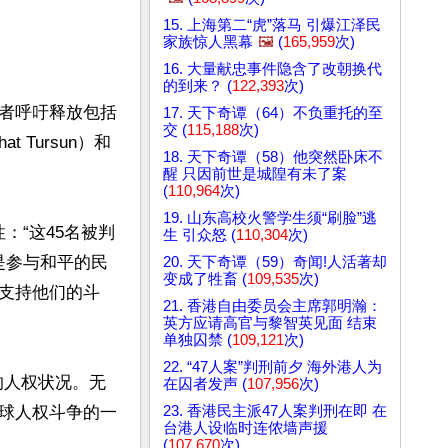
15. 上海第二“虎”落马 引爆江泽民
家族惊人黑幕
🖼️
(
165,959
次)
16. 大量献忠事件隐含了改朝换代
的到来？ (
122,393
次)
者呼吁释放包括
17. 天下奇谭（64）不负重托的至
交 (
115,188
次)
 Tursun）和
18. 天下奇谭（58）他突然卧床不
醒 只因前世是城隍有未了案
(
110,964
次)
19. 山东高校火警学生须“刷脸”逃
：“这45名被判
生 引众怒 (
110,304
次)
是参与和平的民
20. 天下奇谭（59）奇闻!人活著却
变成了牲畜 (
109,535
次)
支持他们的斗
21. 香港自由委员会主席郭明瀚：
英方应请高官与黎智英见面 结束
单独囚禁 (
109,121
次)
22. “47人案”判刑前夕 海外港人为
的人权状况。无
在囚者发声 (
107,956
次)
球人权斗争的一
23. 香港民主派47人案判刑在即 在
台港人设临时连侬墙声援
(
107,670
次)