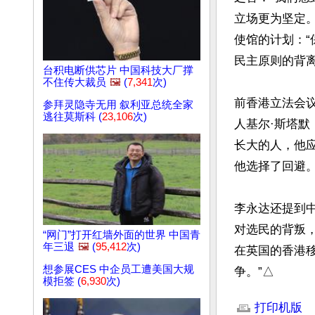
立场更为坚定
使馆的计划：
民主原则的背离。
台积电断供芯片 中国科技大厂撑
不住传大裁员
🖼️
(
7,341
次)
前香港立法会议
参拜灵隐寺无用 叙利亚总统全家
逃往莫斯科 (
23,106
次)
人基尔·斯塔默（
长大的人，他
他选择了回避。
李永达还提到
对选民的背叛
“网门”打开红墙外面的世界 中国青
年三退
🖼️
(
95,412
次)
在英国的香港
想参展CES 中企员工遭美国大规
争。”△
模拒签 (
6,930
次)
文章网址: http://w
打印机版