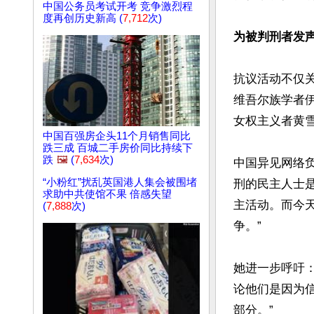
中国公务员考试开考 竞争激烈程
度再创历史新高 (
7,712
次)
为被判刑者发
抗议活动不仅
维吾尔族学者伊力哈
女权主义者黄雪琴
中国百强房企头11个月销售同比
跌三成 百城二手房价同比持续下
跌
🖼️
(
7,634
次)
中国异见网络负
“小粉红”扰乱英国港人集会被围堵
刑的民主人士是
求助中共使馆不果 倍感失望
主活动。而今
(
7,888
次)
争。”

她进一步呼吁
论他们是因为
部分。”
