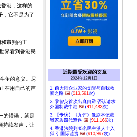
在香港，这样的
子，它不是为了
捕和审判的工
世界看到香港民
近期最受欢迎的文章
2024年12月1日
民主斗争的意义。尽
正在用自己的声
1. 前大陆企业家的觉醒与自我救
赎之路
🖼️
(
913,581
次)
2. 黎智英首次出庭自辩 否认请求
外国制裁中港
🖼️
(
911,483
次)
3. 【专访】《九评》像剧本记载
唯一的错误，就是
我家族四代遭遇
🖼️
(
911,166
次)
须持续发声，让
4. 香港法院判45名民主派人士入
狱 引国际谴责
🖼️
(
910,997
次)