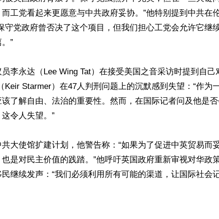
。而工党看起来更愿意与中共政府妥协。”他特别提到中共在
“保守党政府曾否决了这个项目，但我们担心工党会允许它继
”

员李永达（Lee Wing Tat）在接受美国之音采访时提到自
Keir Starmer）在47人判刑问题上的沉默感到失望：“作
应该了解自由、法治的重要性。然而，在国际记者问及他是否
这令人失望。”

中共大使馆扩建计划，他警告称：“如果为了促进中英贸易而
，也是对民主价值的践踏。”他呼吁英国政府重新审视对华政
移民继续发声：“我们必须利用所有可能的渠道，让国际社会
ww.renminbao.com/rmb/articles/2024/12/1/86946.html