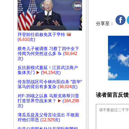
分享至：
拜登卸任前赦免其子亨特
🖼️
(
6,610
次)
蔡奇儿子被调查 习蔡丁四中全下
传闻为何突然这么多 📝 (
50,642
次)
反抗新模式蔓延！江苏武汉商户
集体关门
▶️
(
94,154
次)
传东部战区司令林向阳自杀 “苗华”
落马的背后有多复杂 (
38,024
次)
读者留言反馈
对F-35嗤之以鼻 马斯克将帮川普
打造世界空战未来？
▶️
(
164,298
次)
薄瓜瓜提及父母言论流出 不敢面
对他们罪恶 (
12,929
次)