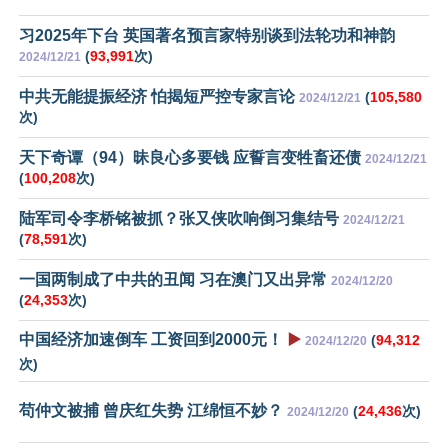
习2025年下台 英国著名预言家特别谈到法轮功和神韵
(
93,991
次)
2024/12/21
中共无能提振经济 怕揭短严控专家言论
(
105,580
2024/12/21
次)
天下奇谭（94）昧良心多要钱 应誓言变牲畜还债
2024/12/21
(
100,208
次)
陆军司令李桥铭被抓？张又侠吹响倒习集结号
2024/12/21
(
78,591
次)
一国两制成了中共的丑闻 习在澳门又出异常
2024/12/20
(
24,353
次)
中国经济加速倒车 工资回到2000元！
▶️
(
94,312
2024/12/20
次)
苟仲文被捕 曾庆红失势 江绵恒不妙？
(
24,436
次)
2024/12/20