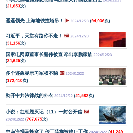
2024/12/23
(
21,853
次)
遥遥领先 上海地铁撞塔吊！
▶️
(
94,036
次)
2024/12/23
习近平，天堂有路你不走！
🖼️
2024/12/23
(
31,156
次)
国家电网原董事长寇伟被查 牵出李鹏家族
2024/12/23
(
24,625
次)
多个迹象显示习军权不稳
🖼️
2024/12/23
(
172,410
次)
剥开中共法律战的外衣
(
21,582
次)
2024/12/22
小说：红朝毁灭记（11）一封公开信
🖼️
(
767,675
次)
2024/12/22
中南海捅马蜂窝了 传丁薛祥被停止工作
(
41,249
2024/12/22