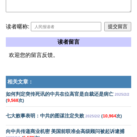
读者暱称:
读者留言
欢迎您的留言反馈。
相关文章：
如何判定突传死讯的中共在位高官是自裁还是病亡
2025/2/2
(
9,568
次)
七大败事表明：中共的图谋注定失败
(
10,964
次)
2025/2/2
向中共传递商业机密 美国前联准会高级顾问被起诉逮捕