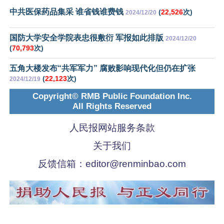
中共医保药品集采 谁省钱谁费钱
(
22,526
次)
2024/12/20
国防大学安全学院表忠很敷衍 军报如此排版
2024/12/20
(
70,793
次)
五角大楼发布“共军军力” 腐败影响现代化但仍在扩张
(
22,123
次)
2024/12/19
Copyright© RMB Public Foundation Inc.
All Rights Reserved
人民报网站服务条款
关于我们
反馈信箱：
editor@renminbao.com