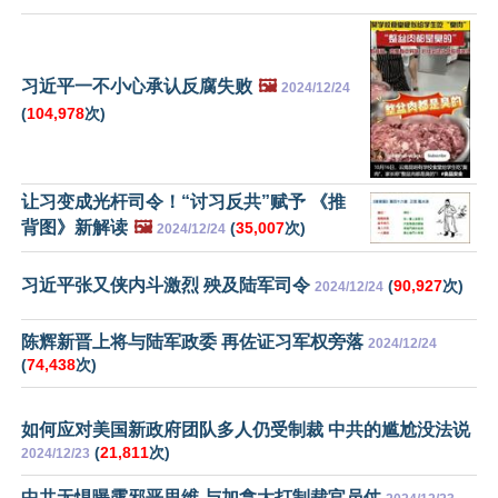
习近平一不小心承认反腐失败
🖼️
2024/12/24
(
104,978
次)
让习变成光杆司令！“讨习反共”赋予 《推
背图》新解读
🖼️
(
35,007
次)
2024/12/24
习近平张又侠内斗激烈 殃及陆军司令
(
90,927
次)
2024/12/24
陈辉新晋上将与陆军政委 再佐证习军权旁落
2024/12/24
(
74,438
次)
如何应对美国新政府团队多人仍受制裁 中共的尴尬没法说
(
21,811
次)
2024/12/23
中共无惧曝露邪恶思维 与加拿大打制裁官员仗