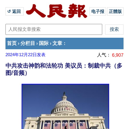
↺ 返回 
电子报
正體版
首页
分栏目
国际
文章
›
›
›
：
2024年12月22日
发表
人气：
6,907
中共攻击神韵和法轮功 美议员：制裁中共（多
图/音频）