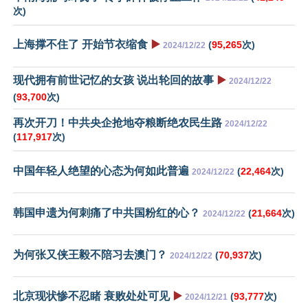
次)
上海撑不住了 开始节衣缩食
▶️
(
95,265
次)
2024/12/22
现代拥有前世记忆的女孩 说出轮回的故事
▶️
2024/12/22
(
93,700
次)
再次开刀！中共央企抢地夺粮断绝农民生路
2024/12/22
(
117,917
次)
中国年轻人绝望的心态为何如此普遍
(
22,464
次)
2024/12/22
韩国申遗为何刺痛了中共国粉红的心？
(
21,664
次)
2024/12/22
为何张又侠王毅不陪习去澳门？
(
70,937
次)
2024/12/22
北京现状惨不忍睹 衰败处处可见
▶️
(
93,777
次)
2024/12/21