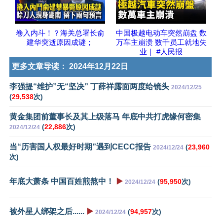
卷入内斗！？海关总署长俞
中国极越电动车突然崩盘 数
建华突逝原因成谜；
万车主崩溃 数千员工就地失
业｜ #人民报
更多文章导读：
2024年12月22日
李强提“维护”无“坚决” 丁薛祥露面两度给镜头
2024/12/25
(
29,538
次)
黄金集团前董事长及其上级落马 年底中共打虎缘何密集
(
22,886
次)
2024/12/24
当“历害国人权最好时期”遇到CECC报告
(
23,960
2024/12/24
次)
年底大萧条 中国百姓煎熬中！
▶️
(
95,950
次)
2024/12/24
被外星人绑架之后......
▶️
(
94,957
次)
2024/12/24