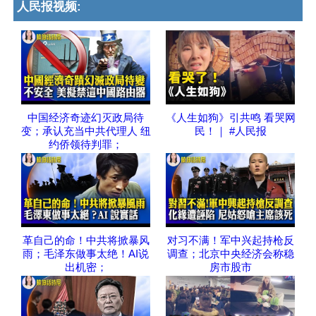
人民报视频:
中国经济奇迹幻灭政局待
《人生如狗》引共鸣 看哭网
变；承认充当中共代理人 纽
民！｜ #人民报
约侨领待判罪；
革自己的命！中共将掀暴风
对习不满！军中兴起持枪反
雨；毛泽东做事太绝！AI说
调查；北京中央经济会称稳
出机密；
房市股市