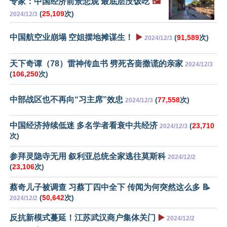
专家：中国经济前景悲观 最底层没饭吃
🖼️
(
25,109
次)
2024/12/3
中国航空业崩塌 空姐摆地摊谋生！
▶️
(
91,589
次)
2024/12/3
天下奇谭（78）雷神传血书 劈死吝啬撒谎的亲家
2024/12/3
(
106,250
次)
中部战区也不再向“习主席”效忠
(
77,558
次)
2024/12/3
中国经济持续低迷 多名学者看衰中共经济
(
23,710
2024/12/3
次)
参拜灵隐寺无用 叙利亚总统全家逃往莫斯科
2024/12/2
(
23,106
次)
蔡奇儿子被调查 习蔡丁四中全下 传闻为何突然这么多 📝
(
50,642
次)
2024/12/2
反抗新模式蔓延！江苏武汉商户集体关门
▶️
2024/12/2