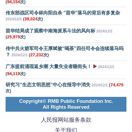
(
94,154
次)
传东部战区司令林向阳自杀 “苗华”落马的背后有多复杂
(
38,024
次)
2024/12/2
苗华结局成了观察中南海派系斗法的风向标
2024/12/1
(
25,979
次)
传中共火箭军司令王厚斌被“喝茶”四任司令会连续落马吗
？
(
27,232
次)
2024/12/1
广东提前涌现返乡潮 大量失业者睡街头！
▶️
2024/12/1
(
94,119
次)
研究习“生态文明思想”中心在报导中消失
(
74,475
2024/12/1
次)
Copyright© RMB Public Foundation Inc.
All Rights Reserved
人民报网站服务条款
关于我们