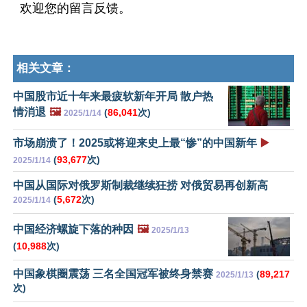
欢迎您的留言反馈。
相关文章：
中国股市近十年来最疲软新年开局 散户热
情消退
🖼️
(
86,041
次)
2025/1/14
市场崩溃了！2025或将迎来史上最“惨”的中国新年
▶️
(
93,677
次)
2025/1/14
中国从国际对俄罗斯制裁继续狂捞 对俄贸易再创新高
(
5,672
次)
2025/1/14
中国经济螺旋下落的种因
🖼️
2025/1/13
(
10,988
次)
中国象棋圈震荡 三名全国冠军被终身禁赛
(
89,217
2025/1/13
次)