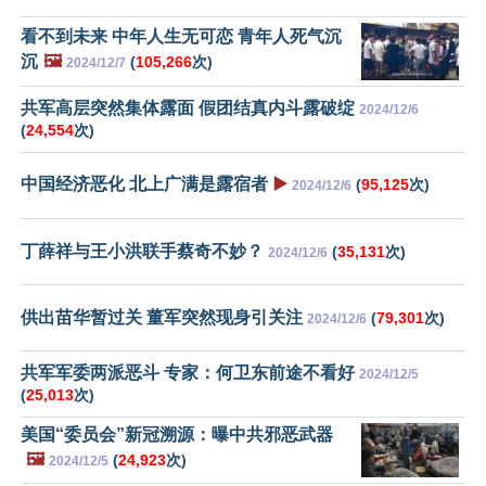
看不到未来 中年人生无可恋 青年人死气沉
沉
🖼️
(
105,266
次)
2024/12/7
共军高层突然集体露面 假团结真内斗露破绽
2024/12/6
(
24,554
次)
中国经济恶化 北上广满是露宿者
▶️
(
95,125
次)
2024/12/6
丁薛祥与王小洪联手蔡奇不妙？
(
35,131
次)
2024/12/6
供出苗华暂过关 董军突然现身引关注
(
79,301
次)
2024/12/6
共军军委两派恶斗 专家：何卫东前途不看好
2024/12/5
(
25,013
次)
美国“委员会”新冠溯源：曝中共邪恶武器
🖼️
(
24,923
次)
2024/12/5