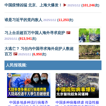
中国疫情凶猛 北京、上海大爆发！
▶️
(
101,246
次)
2025/1/12
谁是习近平的党内敌人
(
11,253
次)
2025/1/12
习上台后超百万中国人海外寻求庇护
🖼️
(
913,541
次)
2025/1/11
大逃亡？ 习任内中国寻求海外庇护人数超
百万
🖼️
(
6,950
次)
2025/1/11
人民报视频:
中国多地多种流行病毒齐
中国多种病毒肆虐 传染性极