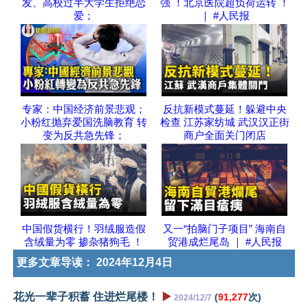
发、高校过半大学生拒绝恋
强 ！北京医院超负荷运转 ！
爱；
｜ #人民报
专家：中国经济前景悲观；
反抗新模式蔓延！躲避中央
小粉红抛弃爱国洗脑教育 转
检查 江苏家纺城 武汉汉正街
变为反共急先锋；
商户全面关门闭店
中国假货横行！羽绒服造假
又一“拍脑门子项目” 海南自
含绒量为零 掺杂猪狗毛 ！
贸港成烂尾岛 ｜ #人民报
更多文章导读：
2024年12月4日
花光一辈子积蓄 住进烂尾楼！
▶️
(
91,277
次)
2024/12/7