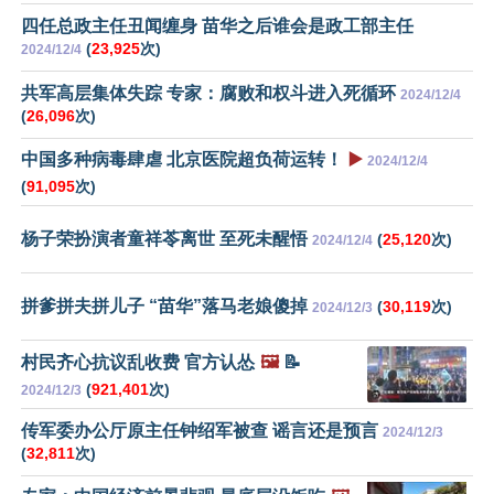
四任总政主任丑闻缠身 苗华之后谁会是政工部主任
(
23,925
次)
2024/12/4
共军高层集体失踪 专家：腐败和权斗进入死循环
2024/12/4
(
26,096
次)
中国多种病毒肆虐 北京医院超负荷运转！
▶️
2024/12/4
(
91,095
次)
杨子荣扮演者童祥苓离世 至死未醒悟
(
25,120
次)
2024/12/4
拼爹拼夫拼儿子 “苗华”落马老娘傻掉
(
30,119
次)
2024/12/3
村民齐心抗议乱收费 官方认怂
🖼️
📝
(
921,401
次)
2024/12/3
传军委办公厅原主任钟绍军被查 谣言还是预言
2024/12/3
(
32,811
次)