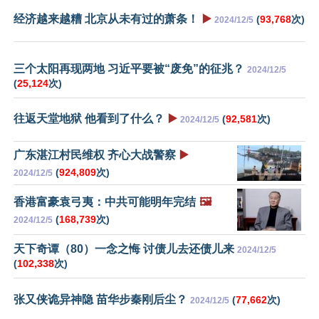
经济越来越糟 北京从未有过的萧条！
▶️
(
93,768
次)
2024/12/5
三个太阳再现两地 习近平要被“废免”的征兆？
2024/12/5
(
25,124
次)
往返天堂地狱 他看到了什么？
▶️
(
92,581
次)
2024/12/5
广东湛江村民维权 齐心大战警察
▶️
(
924,809
次)
2024/12/5
香港富豪袁弓夷：中共可能明年完结
🖼️
(
168,739
次)
2024/12/5
天下奇谭（80）一念之悔 讨债儿去还债儿来
2024/12/5
(
102,338
次)
张又侠诡异神隐 苗华步秦刚后尘？
(
77,662
次)
2024/12/5