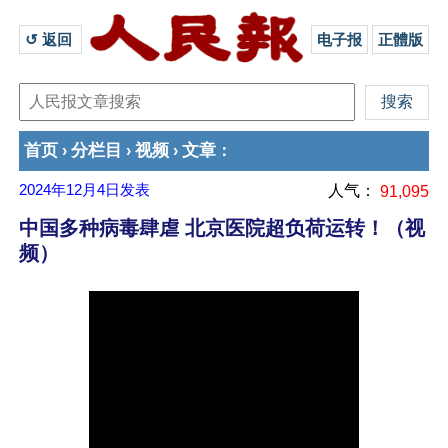
↺ 返回 
电子报
正體版
首页
分栏目
视频
文章
›
›
›
：
2024年12月4日
发表
人气：
91,095
中国多种病毒肆虐 北京医院超负荷运转！（视
频）