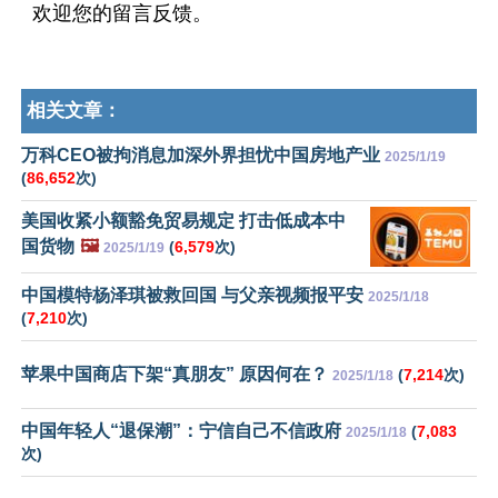
欢迎您的留言反馈。
相关文章：
万科CEO被拘消息加深外界担忧中国房地产业
2025/1/19
(
86,652
次)
美国收紧小额豁免贸易规定 打击低成本中
国货物
🖼️
(
6,579
次)
2025/1/19
中国模特杨泽琪被救回国 与父亲视频报平安
2025/1/18
(
7,210
次)
苹果中国商店下架“真朋友” 原因何在？
(
7,214
次)
2025/1/18
中国年轻人“退保潮”：宁信自己不信政府
(
7,083
2025/1/18
次)