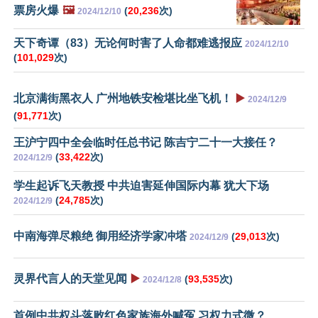
票房火爆
🖼️
(
20,236
次)
2024/12/10
天下奇谭（83）无论何时害了人命都难逃报应
2024/12/10
(
101,029
次)
北京满街黑衣人 广州地铁安检堪比坐飞机！
▶️
2024/12/9
(
91,771
次)
王沪宁四中全会临时任总书记 陈吉宁二十一大接任？
(
33,422
次)
2024/12/9
学生起诉飞天教授 中共迫害延伸国际内幕 犹大下场
(
24,785
次)
2024/12/9
中南海弹尽粮绝 御用经济学家冲塔
(
29,013
次)
2024/12/9
灵界代言人的天堂见闻
▶️
(
93,535
次)
2024/12/8
首例中共权斗落败红色家族海外喊冤 习权力式微？