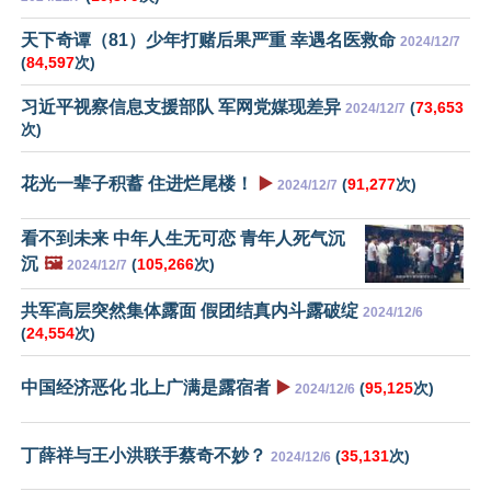
天下奇谭（81）少年打赌后果严重 幸遇名医救命
2024/12/7
(
84,597
次)
习近平视察信息支援部队 军网党媒现差异
(
73,653
2024/12/7
次)
花光一辈子积蓄 住进烂尾楼！
▶️
(
91,277
次)
2024/12/7
看不到未来 中年人生无可恋 青年人死气沉
沉
🖼️
(
105,266
次)
2024/12/7
共军高层突然集体露面 假团结真内斗露破绽
2024/12/6
(
24,554
次)
中国经济恶化 北上广满是露宿者
▶️
(
95,125
次)
2024/12/6
丁薛祥与王小洪联手蔡奇不妙？
(
35,131
次)
2024/12/6