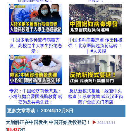
纪委急聘看护员；
下台阶；
中国多地多种流行病毒齐
中国多种病毒肆虐 传染性极
发、高校过半大学生拒绝恋
强 ！北京医院超负荷运转 ！
爱；
｜ #人民报
专家：中国经济前景悲观；
反抗新模式蔓延！躲避中央
小粉红抛弃爱国洗脑教育 转
检查 江苏家纺城 武汉汉正街
变为反共急先锋；
商户全面关门闭店
更多文章导读：
2024年12月8日
大崩解正在中国发生 中国开始兵役登记！
▶️
2024/12/11
(
95,437
次)