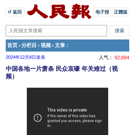
↺ 返回 
电子报
正體版
首页
分栏目
视频
文章
›
›
›
：
2024年12月8日
发表
人气：
92,894
中国各地一片萧条 民众哀嚎 年关难过（视
频）