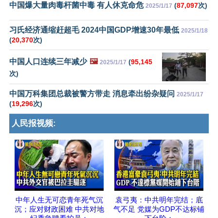
中国爆大量肉毒杆菌中毒 有人休克命危
(
87,097
次)
2025/1/17
习氏经济通缩赶超毛 2024中国GDP增速30年最低
2025/1/18
(
20,370
次)
中国人口连续三年减少
🖼️
(
95,145
2025/1/17
次)
中国万科集团总裁被警方带走 消息牵出纷杂疑问
2025/1/17
(
19,296
次)
人民报视频:
中年人生无可恋青年死气沉
袁弓夷：中共明年完结；底
沉；应对财政困难 中共对地
气不足 党媒为GDP不达标铺