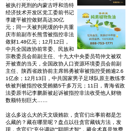
被执行死刑的内蒙古呼和浩特
经济技术开发区党工委前书记
李建平被控敛财高达30亿
元；同一天被判死缓的中共重
庆市前副市长熊雪被指控非法
敛财1.48亿元；12月12日，
中共全国政协前常委、民族和
宗教委员会前副主任、十九大中央委员苟仲文被双
开被查的当天，全国政协人口资源环境委员会前副
主任、陕西省政协前主席韩勇被审被指控受贿逾2.6
1亿余；12月13日，中共国家男子足球队原主教练李
铁被判被指控收受贿赂5千多万元；11日，青海省政
法委原书记李鹏新被起诉被指控非法收受他人财物
数额特别巨大……

这么多这么大的天文级贿款，贪官们出事前都是怎
么藏的？藏在哪里呢？盘点以往贪官藏钱方法，发
现，贪官们“充分调动”“聪明才智”，藏金术真是煞费