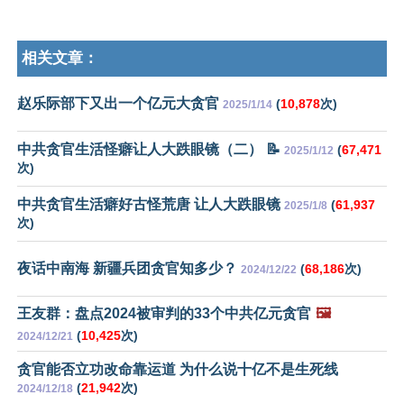
相关文章：
赵乐际部下又出一个亿元大贪官
(
10,878
次)
2025/1/14
中共贪官生活怪癖让人大跌眼镜（二） 📝
(
67,471
2025/1/12
次)
中共贪官生活癖好古怪荒唐 让人大跌眼镜
(
61,937
2025/1/8
次)
夜话中南海 新疆兵团贪官知多少？
(
68,186
次)
2024/12/22
王友群：盘点2024被审判的33个中共亿元贪官
🖼️
(
10,425
次)
2024/12/21
贪官能否立功改命靠运道 为什么说十亿不是生死线
(
21,942
次)
2024/12/18