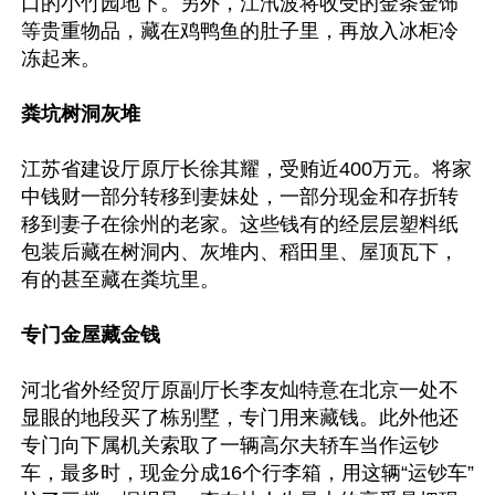
口的小竹园地下。另外，江汛波将收受的金条金饰
等贵重物品，藏在鸡鸭鱼的肚子里，再放入冰柜冷
冻起来。

粪坑树洞灰堆
江苏省建设厅原厅长徐其耀，受贿近400万元。将家
中钱财一部分转移到妻妹处，一部分现金和存折转
移到妻子在徐州的老家。这些钱有的经层层塑料纸
包装后藏在树洞内、灰堆内、稻田里、屋顶瓦下，
有的甚至藏在粪坑里。

专门金屋藏金钱
河北省外经贸厅原副厅长李友灿特意在北京一处不
显眼的地段买了栋别墅，专门用来藏钱。此外他还
专门向下属机关索取了一辆高尔夫轿车当作运钞
车，最多时，现金分成16个行李箱，用这辆“运钞车”