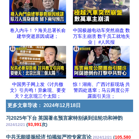
卷入内斗！？海关总署长俞
中国极越电动车突然崩盘 数
建华突逝原因成谜；
万车主崩溃 数千员工就地失
业｜ #人民报
中国男子网上发《讨共檄
惊！湖南、广西讨薪现场 共
文》引共鸣！异象现、要变
警四处逃窜；马云两度公开
天？北京现三个太阳；
露面引关注；
更多文章导读：
2024年12月18日
习2025年下台 英国著名预言家特别谈到法轮功和神韵
(
93,991
次)
2024/12/21
中共无能提振经济 怕揭短严控专家言论
(
105,580
2024/12/21