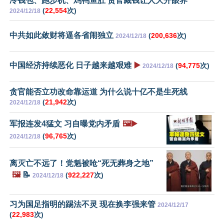
冷钱包、跑步机、鸡鸭鱼肚 贪官藏钱让人大开眼界
(
22,554
次)
2024/12/18
中共如此敛财将逼各省闹独立
(
200,636
次)
2024/12/18
中国经济持续恶化 日子越来越艰难
▶️
(
94,775
次)
2024/12/18
贪官能否立功改命靠运道 为什么说十亿不是生死线
(
21,942
次)
2024/12/18
军报连发4猛文 习自曝党内矛盾
🖼️▶️
(
96,765
次)
2024/12/18
离灭亡不远了！党魁被呛“死无葬身之地”
🖼️
📝
(
922,227
次)
2024/12/18
习为国足指明的踢法不灵 现在换李强来管
2024/12/17
(
22,983
次)