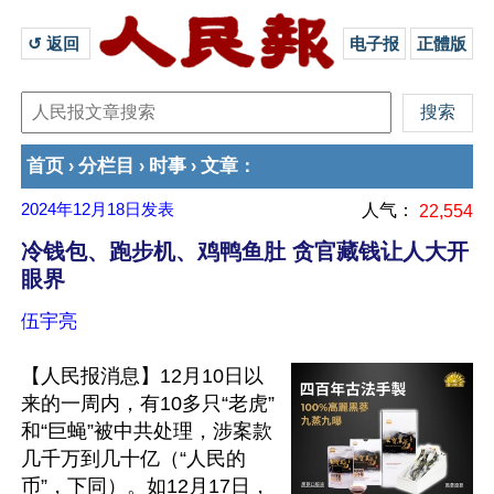
↺ 返回 
电子报
正體版
首页
分栏目
时事
文章
›
›
›
：
2024年12月18日
发表
人气：
22,554
冷钱包、跑步机、鸡鸭鱼肚 贪官藏钱让人大开
眼界
伍宇亮
【人民报消息】12月10日以
来的一周内，有10多只“老虎”
和“巨蝇”被中共处理，涉案款
几千万到几十亿（“人民的
币”，下同）。如12月17日，