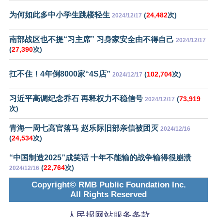
为何如此多中小学生跳楼轻生
(
24,482
次)
2024/12/17
南部战区也不提“习主席” 习身家安全由不得自己
2024/12/17
(
27,390
次)
扛不住！4年倒8000家“4S店”
(
102,704
次)
2024/12/17
习近平高调纪念乔石 再释权力不稳信号
(
73,919
2024/12/17
次)
青海一周七高官落马 赵乐际旧部亲信被团灭
2024/12/16
(
24,534
次)
“中国制造2025”成笑话 十年不能输的战争输得很崩溃
(
22,764
次)
2024/12/16
Copyright© RMB Public Foundation Inc.
All Rights Reserved
人民报网站服务条款