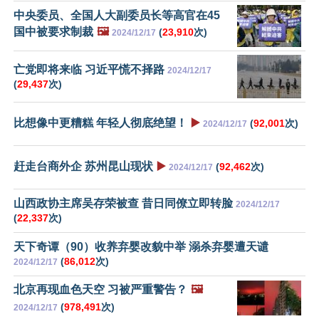
中央委员、全国人大副委员长等高官在45
国中被要求制裁
🖼️
(
23,910
次)
2024/12/17
亡党即将来临 习近平慌不择路
2024/12/17
(
29,437
次)
比想像中更糟糕 年轻人彻底绝望！
▶️
(
92,001
次)
2024/12/17
赶走台商外企 苏州昆山现状
▶️
(
92,462
次)
2024/12/17
山西政协主席吴存荣被查 昔日同僚立即转脸
2024/12/17
(
22,337
次)
天下奇谭（90）收养弃婴改貌中举 溺杀弃婴遭天谴
(
86,012
次)
2024/12/17
北京再现血色天空 习被严重警告？
🖼️
(
978,491
次)
2024/12/17