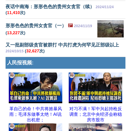
夜话中南海：形形色色的贵州女贪官（续）
2024/11/24
(
11,410
次)
形形色色的贵州女贪官（一）
🖼️
2024/11/19
(
13,227
次)
又一批副部级贪官被群打 中共打虎为何罕见正部级以上
(
32,627
次)
2024/10/15
人民报视频:
革自己的命！中共将掀暴风
对习不满！军中兴起持枪反
雨；毛泽东做事太绝！AI说
调查；北京中央经济会称稳
出机密；
房市股市