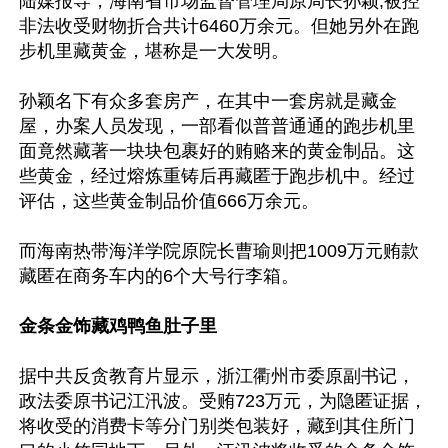
陆媒报导，海南省市场监督管理局原局长孙颖,被控
非法收受财物折合共计6460万余元。但她另外在跑
步机里藏黄金，堪称是一大发明。

孙颖名下有众多套房产，在其中一套房就是藏金
屋，办案人员发现，一部看似普普通通的跑步机里
面竟然藏著一块块包裹好的贿赂来的黄金制品。这
些黄金，经过熔炼重铸后再藏匿于跑步机中。经过
评估，这些黄金制品价值666万余元。

而海南热带海洋学院原院长曹瑜则把1009万元贿款
藏匿在商务车内的6个大号行李箱。

金条金饰藏鸡鸭鱼肚子里
据中共反贪教育片显示，浙江衢州市委原副书记，
政法委原书记江汛波。受贿723万元，为隐匿证据，
将收受的消费卡等分门别类包装好，藏到其住所门