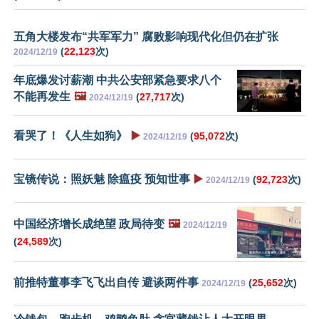
五角大楼发布“共军军力” 腐败影响现代化但仍在扩张
(
22,123
次)
2024/12/19
年底爆发讨薪潮 中共公安部紧急要求八个
不能再发生
🖼️
(
27,717
次)
2024/12/19
看哭了！《人生如狗》
▶️
(
95,072
次)
2024/12/19
宝镜传说：照妖魅 除瘟疫 预知世事
▶️
(
92,723
次)
2024/12/19
中国经济增长成绝望 政局待变
🖼️
2024/12/19
(
24,589
次)
前推特董事李飞飞出自传 避谈两件事
(
25,652
次)
2024/12/19