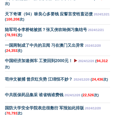
次)
天下奇谭（94）昧良心多要钱 应誓言变牲畜还债
2024/12/21
(
100,208
次)
陆军司令李桥铭被抓？张又侠吹响倒习集结号
2024/12/21
(
78,591
次)
一国两制成了中共的丑闻 习在澳门又出异常
2024/12/20
(
24,353
次)
中国经济加速倒车 工资回到2000元！
▶️
(
94,312
2024/12/20
次)
苟仲文被捕 曾庆红失势 江绵恒不妙？
(
24,436
次)
2024/12/20
中共医保药品集采 谁省钱谁费钱
(
22,526
次)
2024/12/20
国防大学安全学院表忠很敷衍 军报如此排版
2024/12/20
(
70,793
次)