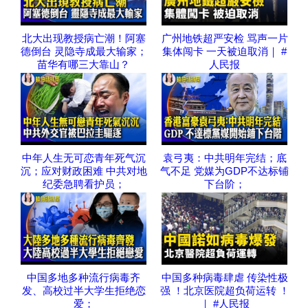
北大出现教授病亡潮！阿塞
广州地铁超严安检 骂声一片
德倒台 灵隐寺成最大输家；
集体闯卡 一天被迫取消｜ #
苗华有哪三大靠山？
人民报
中年人生无可恋青年死气沉
袁弓夷：中共明年完结；底
沉；应对财政困难 中共对地
气不足 党媒为GDP不达标铺
纪委急聘看护员；
下台阶；
中国多地多种流行病毒齐
中国多种病毒肆虐 传染性极
发、高校过半大学生拒绝恋
强 ！北京医院超负荷运转 ！
爱；
｜ #人民报