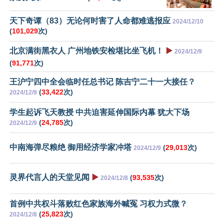
天下奇谭（83）无论何时害了人命都难逃报应
2024/12/10
(
101,029
次)
北京满街黑衣人 广州地铁安检堪比坐飞机！
▶️
2024/12/9
(
91,771
次)
王沪宁四中全会临时任总书记 陈吉宁二十一大接任？
(
33,422
次)
2024/12/9
学生起诉飞天教授 中共迫害延伸国际内幕 犹大下场
(
24,785
次)
2024/12/9
中南海弹尽粮绝 御用经济学家冲塔
(
29,013
次)
2024/12/9
灵界代言人的天堂见闻
▶️
(
93,535
次)
2024/12/8
首例中共权斗落败红色家族海外喊冤 习权力式微？
(
25,823
次)
2024/12/8