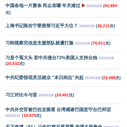
中国各地一片萧条 民众哀嚎 年关难过
▶️
(
92,894
2024/12/8
次)
上海书记陈吉宁要接替习近平大位？
(
36,211
次)
2024/12/8
习刚视察完信息支援部队就遭打脸
(
76,611
次)
2024/12/8
习是个冤大头 若中共侵台73%美国人支持台独
2024/12/8
(
20,532
次)
中共纪委惊现灵活就业 “末日岗位”兴起
(
23,498
次)
2024/12/8
习江对比今与昔
(
24,491
次)
2024/12/8
中共外交官被巴拉圭驱逐 台湾感谢巴国坚守台巴邦谊
(
19,879
次)
2024/12/7
天下奇谭（81）少年打赌后果严重 幸遇名医救命