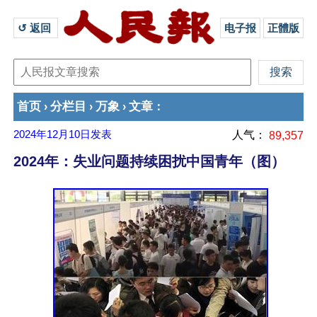
↺ 返回 
电子报
正體版
首页
分栏目
万象
文章
›
›
›
：
2024年12月10日
发表
人气：
89,357
2024年：失业问题持续困扰中国青年（图）