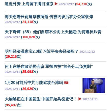
逼走外资 上海留下满目凄凉
▶️
(
94,710
次)
2024/12/12
海关总署长俞建华被病逝 传被约谈后在办公室饮弹
(
24,118
次)
2024/12/12
天下奇谭（85）他们自谓不公向上天抱怨 为何遭神斥责
(
100,525
次)
2024/12/12
明年经济温家宝2.0版 习近平失去经济权？
2024/12/12
(
29,216
次)
何卫东缺席政治局会议 军报再提“首长分工负责制”
(
25,098
次)
2024/12/11
1月20日前后中共可能武攻台湾吗
🖼️
(
26,620
次)
2024/12/11
大崩解正在中国发生 中国开始兵役登记！
▶️
2024/12/11
(
95,437
次)