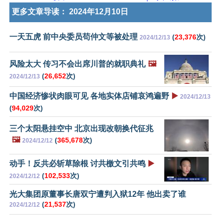
更多文章导读：
2024年12月10日
一天五虎 前中央委员苟仲文等被处理
(
23,376
次)
2024/12/13
风险太大 传习不会出席川普的就职典礼
🖼️
(
26,652
次)
2024/12/13
中国经济惨状肉眼可见 各地实体店铺哀鸿遍野
▶️
2024/12/13
(
94,029
次)
三个太阳悬挂空中 北京出现改朝换代征兆
🖼️
(
365,678
次)
2024/12/12
动手！反共必斩草除根 讨共檄文引共鸣
▶️
(
102,533
次)
2024/12/12
光大集团原董事长唐双宁遭判入狱12年 他出卖了谁
(
21,537
次)
2024/12/12