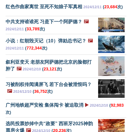
红色作曲家离世 至死不知娘子军真相
(
23,684
次)
2024/12/11
中共支持谁谁死 习是下一个阿萨德？
🖼️
(
33,789
次)
2024/12/11
小说：红朝毁灭记（10）弹劾总书记？
🖼️
(
772,344
次)
2024/12/11
叙利亚变天 老朋友阿萨德把北京的脸都打
肿了
🖼️
(
23,121
次)
2024/12/10
习被削权传闻满屏飞 若下台会被泄恨吗？
🖼️
(
36,752
次)
2024/12/10
广州地铁超严安检 集体闯卡 被迫取消
▶️
(
92,983
2024/12/10
次)
选民投票炒掉中共“政要” 西班牙2025神韵
票房火爆
🖼️
(
20,236
次)
2024/12/10