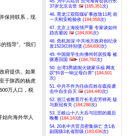
45. 为中共站台 台湾海青会执行长
37岁北京去世
🖼️
(
185,351
次)
46. 黑龙江双阳煤矿事故致11死 前
并保持联系，现
一天刚安检验收 (
184,958
次)
47. 北京上海疫情严重 专家谈如何
趋吉避凶
🖼️
(
184,836
次)
48. 危机加深 中共地方政府创纪录
的指导”。“我们
发1523亿特别债 (
184,830
次)
49. 中国留学生向佛州邻居投毒 被
驱逐回国
🖼️▶️
(
184,782
次)
50. 台湾3男嬉闹火烧家乐福 网友
政府提供。如果
叹“抖音一响父母白养” (
184,501
次)
至于陕西的杨虎
51. 中共不作为任由百姓在瘟疫袭
00万人口，税
击中自生自灭
🖼️
(
184,440
次)
52. 浙江省教育厅长毛宏芳猝死 疑
与新冠有关 (
184,288
次)
53. 王岐山十八大后与旧部的最后
开始向海外华人
晚餐 (
184,143
次)
54. 20名中共官员密集病亡 含1名
副国级3名省部级 (
183,636
次)