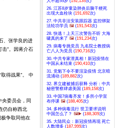
人不超55岁 (
192,135
次)
26. 江苏8岁童染肺炎后脑干梗死
出现大血栓块 (
191,692
次)
27. 中共非法安装跟踪器 监控绑架
法轮功学员
🖼️
(
191,543
次)
28. 快逃！上天三次警告不听 大海
啸真的来了
🖼️
(
191,234
次)
介石、张学良的进
29. 病毒专挑党员 九名院士教授病
打击”。因蒋介石
亡八人为党员 (
190,716
次)
30. 中共专家泄真相！新冠疫情在
中国从未结束 (
190,410
次)
31. 党魁下令不要渲染疫情 北京暗
取得战果”。 中
流涌动 (
189,882
次)
32. 界立建被捕后获释 分析：中共
秘密警察肆虐美国 (
189,158
次)
33. 中国7病毒齐发！多所小学宣
中央委员会，同
布停课
🖼️
(
188,405
次)
34. 多种病毒流行 世卫要求说明
焘仍自称西北
中国怎么了？
🖼️▶️
(
188,309
次)
积极争取同他在
35. 大陆民众：新冠疫情再现 死亡
人数增多 (
187,999
次)