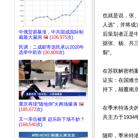
也就是说，张
人选”，并将成
中俄贸易暴涨，中共国成国际制
后策划者正是
裁最大漏洞
🖼️
(
106,975
次)
据张、杨、共
民调：二成邮寄选民承认2020年
裂”。

选举中欺诈 (
30,808
次)
在苏联解密档案
证实：在国难
持下，颠覆南京
重庆再现“随地倒”火葬场爆满
🖼️
在季米特洛夫
(
185,672
次)
共主力于193
又一亲信被查 赵乐际下场不妙？
(
168,540
次)
随即，季米特