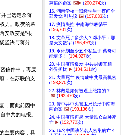
离谱的命案
🖼️▶️
(
200,274
次)
16. 湖南学校一班级学生一夜间全
蒋并已选定杀蒋
部发烧 引热议
🖼️
(
197,033
次)
掌权力。政变的幕
17. 疫情失控 中南海彻底躺平
(
196,701
次)
西安政变是“根
18. 文革死了多少人？邓小平：那
杨坚决与蒋分
是天文数字 (
196,493
次)
19. 令计划至少五个私生子 蔡奇可
能更多！ (
194,927
次)
20. 中国疫情爆发 中共封锁真相
绝密信件中，再度
外界担忧
▶️
(
194,511
次)
21. 大量死亡 疫情成中共最高机密
府，在苏联的支
(
193,870
次)
22. 林彪是如何被逼上绝路的？
🖼️
(
193,470
次)
23. 传中共中央警卫局长涉中南海
复，而此前因中
两命案
🖼️
(
193,136
次)
自中共的电报。

24. 中国疫情再起 大量民众白肺死
亡
▶️
(
192,772
次)
25. 16名中国演艺名人密集病亡 4
的主要内容，具