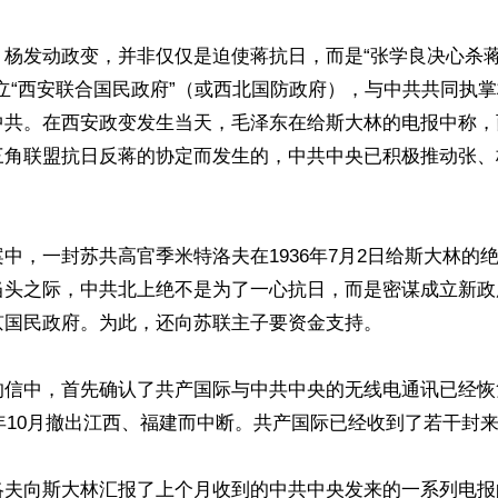
、杨发动政变，并非仅仅是迫使蒋抗日，而是“张学良决心杀
立“西安联合国民政府”（或西北国防政府），与中共共同执
中共。在西安政变发生当天，毛泽东在给斯大林的电报中称，
三角联盟抗日反蒋的协定而发生的，中共中央已积极推动张、
中，一封苏共高官季米特洛夫在1936年7月2日给斯大林的
当头之际，中共北上绝不是为了一心抗日，而是密谋成立新政
国民政府。为此，还向苏联主子要资金支持。

的信中，首先确认了共产国际与中共中央的无线电通讯已经恢
4年10月撤出江西、福建而中断。共产国际已经收到了若干封来
洛夫向斯大林汇报了上个月收到的中共中央发来的一系列电报