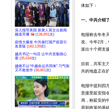
体如下：

一、中共介绍
深入报导美国 新唐人英文台新闻
频道开播
🖼️
(
136,891
次)
电报称去年冬天
攻。今年2月，
疫情大爆发 中共催打国产疫苗引
发质疑 (
182,139
次)
派出十个师支援
越共书记一句话 让中共党魁很心
塞 (
35,034
次)
目前，共军主力
越南不认“中越命运共同体” 习气恼
又不敢发作 (
36,801
次)
共的地盘正在扩
电报中提到四
意接受延安指
局，称延安的
原则政策的基础