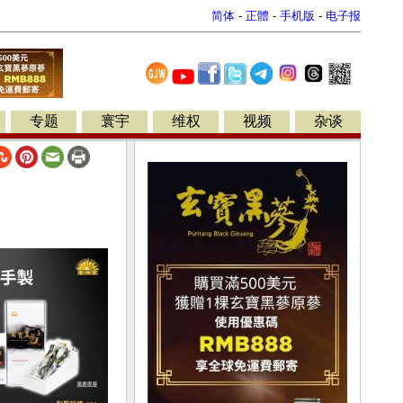
简体
-
正體
-
手机版
-
电子报
专题
寰宇
维权
视频
杂谈