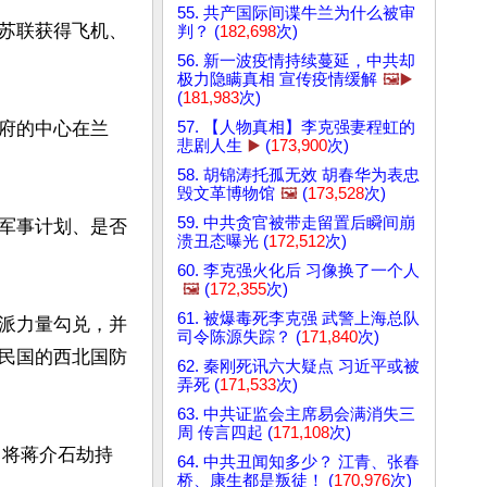
55. 共产国际间谍牛兰为什么被审
苏联获得飞机、
判？ (
182,698
次)
56. 新一波疫情持续蔓延，中共却
极力隐瞒真相 宣传疫情缓解
🖼️▶️
(
181,983
次)
57. 【人物真相】李克强妻程虹的
府的中心在兰
悲剧人生
▶️
(
173,900
次)
58. 胡锦涛托孤无效 胡春华为表忠
毁文革博物馆
🖼️
(
173,528
次)
59. 中共贪官被带走留置后瞬间崩
军事计划、是否
溃丑态曝光 (
172,512
次)
60. 李克强火化后 习像换了一个人
🖼️
(
172,355
次)
61. 被爆毒死李克强 武警上海总队
派力量勾兑，并
司令陈源失踪？ (
171,840
次)
民国的西北国防
62. 秦刚死讯六大疑点 习近平或被
弄死 (
171,533
次)
63. 中共证监会主席易会满消失三
周 传言四起 (
171,108
次)
，将蒋介石劫持
64. 中共丑闻知多少？ 江青、张春
桥、康生都是叛徒！ (
170,976
次)