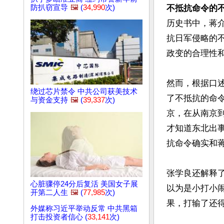
防扒窃宣导
🖼️
(
34,990
次)
不抵抗命令的
历史书中，蒋
抗日军侵略的
政变的合理性和
然而，根据口
绕过芯片禁令 中共公司获美技术
了不抵抗的命令
与资金支持
🖼️
(
39,337
次)
京，在从南京到
才知道东北出
抗命令确实和蒋
张学良还解释
心脏骤停24分后复活 美国女子展
以为是小打小
开第二人生
🖼️
(
77,985
次)
果，打输了还得
外媒称习近平举动反常 中共黑箱
打击投资者信心 (
33,141
次)