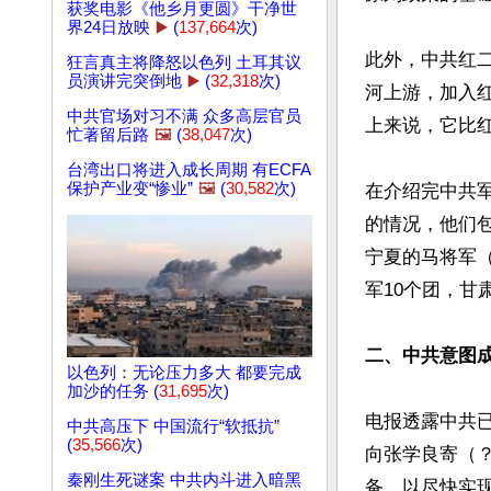
获奖电影《他乡月更圆》干净世
界24日放映
▶️
(
137,664
次)
此外，中共红
狂言真主将降怒以色列 土耳其议
员演讲完突倒地
▶️
(
32,318
次)
河上游，加入
中共官场对习不满 众多高层官员
上来说，它比红
忙著留后路
🖼️
(
38,047
次)
台湾出口将进入成长周期 有ECFA
保护产业变“惨业”
🖼️
(
30,582
次)
在介绍完中共
的情况，他们包
宁夏的马将军（
军10个团，甘
二、中共意图
以色列：无论压力多大 都要完成
加沙的任务 (
31,695
次)
电报透露中共
中共高压下 中国流行“软抵抗”
(
35,566
次)
向张学良寄（
秦刚生死谜案 中共内斗进入暗黑
备，以尽快实现