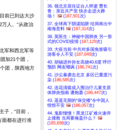
36. 领北京居住证台人猝逝 曹长
青：亲近共产党 快步走进火葬
，目前已到达大沙
场！
🖼️
(
187,501
次)
37. 全球再下阴谋陷阱 结局将出中
万人。“从政治
南海意料
🖼️
(
187,314
次)
38. 英医生：神秘中国肺炎 另一形
式的COVID疫情 (
187,129
次)
39. 大疫当前 中共对多国免签吸引
北军和西北军等
游客令人不安 (
187,049
次)
团加21个团，
40. 胡锡进外孙女高烧40.6度 呼吁
预防 网友嘲讽 (
186,741
次)
5个团，陕西地方
41. 沙尘暴袭击北京 多区已重度污
染 (
186,585
次)
42. 连花清瘟或入围治疗儿童支原
体肺炎指南 遭炮轰 (
186,447
次)
43. 遥遥无期的“保交楼”令中国人
惶惶不安
🖼️
(
186,057
次)
主子，“目前，
44. 鬼影憧憧！黑龙江矿难火速停
止搜救 当局要掩盖什么？
🖼️
方面都在进行准
(
185,698
次)