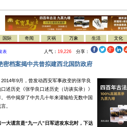
国际
奇闻
灾祸
万象
生活
文化
人气：
19,226
分享：
发表
绝密档案揭中共曾拟建西北国防政府
2014年9月，曾发动西安军事政变的张学良
的口述历史《张学良口述历史（访谈实录）》
市。书中揭穿了中共几十年来灌输给无数中国
言。

第一大谎言是“九一八”日军进攻东北时，下达