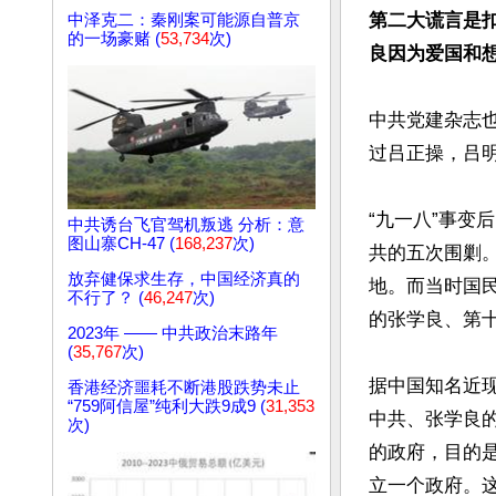
第二大谎言是
中泽克二：秦刚案可能源自普京
的一场豪赌 (
53,734
次)
良因为爱国和
中共党建杂志
过吕正操，吕明
“九一八”事变
中共诱台飞官驾机叛逃 分析：意
图山寨CH-47 (
168,237
次)
共的五次围剿
放弃健保求生存，中国经济真的
地。而当时国
不行了？ (
46,247
次)
的张学良、第十
2023年 —— 中共政治末路年
(
35,767
次)
据中国知名近
香港经济噩耗不断港股跌势未止
“759阿信屋”纯利大跌9成9 (
31,353
中共、张学良
次)
的政府，目的
立一个政府。这