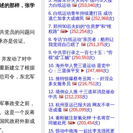
5. 乌鲁木齐火灾周年 纽约华人接
述的那样，张学
力白纸运动
🖼️
(
253,040
次)
6. 白纸运动青年持续遭打压 成功
逃亡加拿大成难民
🖼️
(
252,968
次)
7. 郑州90后夫妇的“住房梦”和“维
权路”
🖼️▶️
(
252,254
次)
共党员的问题问
8. 专访"白纸运动"亲历者：酷刑让
亦是佐证。

我觉得自己瞎了
🖼️
(
251,375
次)
9. 中共罪行录之一百七十五：“劳
模”成“工贼” (
250,553
次)
，并发动了对中
10. 海外华人赞三退运动 退党中
重新建立了根据
心：三退保平安
▶️
(
247,484
次)
总司令，东北军
11. 推特惊爆蔡奇丑闻－－奸淫众
多女服务员
🖼️
(
216,751
次)


12. 墙倒众人推 十三道坏消息催命
中共
🖼️
(
212,233
次)
军事政变之前，
13. 杭州亚运已报大凶 网友不幸一
语成谶
🖼️
(
205,099
次)
。这是一个反蒋
14. 秦刚被注射氰化钾 十名将官一
国民政府外新成
同被处死
🖼️▶️
(
203,454
次)
。

15. 惊动中南海 一起比李克强死更