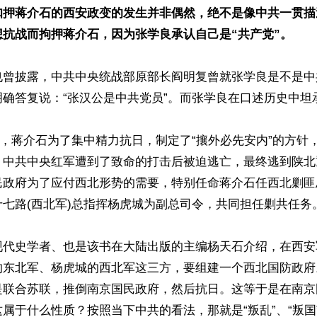
扣押蒋介石的西安政变的发生并非偶然，绝不是像中共一贯描
想抗战而拘押蒋介石，因为张学良承认自己是“共产党”。
也曾披露，中共中央统战部原部长阎明复曾就张学良是不是中
确答复说：“张汉公是中共党员”。而张学良在口述历史中坦承
后，蒋介石为了集中精力抗日，制定了“攘外必先安内”的方针
。中共中央红军遭到了致命的打击后被迫逃亡，最终逃到陕北
民政府为了应付西北形势的需要，特别任命蒋介石任西北剿匪
七路(西北军)总指挥杨虎城为副总司令，共同担任剿共任务。
现代史学者、也是该书在大陆出版的主编杨天石介绍，在西安
的东北军、杨虎城的西北军这三方，要组建一个西北国防政府
是联合苏联，推倒南京国民政府，然后抗日。这等于是在南京
属于什么性质？按照当下中共的看法，那就是“叛乱”、“叛国”