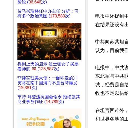
阶段 (
36,646
次)
传马兴瑞将任中办主任 分析：习
电报中还提到
有多个政治意图 (
173,580
次)
在结果还没有出
中共向苏共坦言
认为，目前我们
得到上天的启示 波士顿女子买票
电报中，中共
看神韵
🖼️
(
135,987
次)
东北军与中共
菲律宾驻美大使：一触即发的冲
突将在南中国海而不是台湾爆发
城，经费是自给
(
19,381
次)
收也不足以供给
亨特·拜登违抗国会命令 拒绝就其
商业事务作证 (
14,789
次)
在坦言困难外，
和世界各地的工