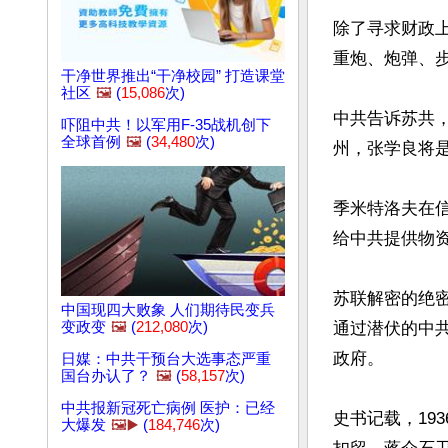
除了寻求财政
重炮、炮弹、步
干净世界推出“干净校园” 打造课堂
社区
🖼️
(
15,086
次)
中共告诉苏共
吓阻中共！以军用F-35战机创下
全球首例
🖼️
(
34,480
次)
州，张学良将是
季米特洛夫在
给中共提供物资
苏联解密的绝
中国现四大败象 人们期待民变兵
变政变
🖼️
(
212,080
次)
通过潜伏的中
政府。

日媒：中共干预台大选事态严重
国台办认了？
🖼️
(
58,157
次)
中共报新冠死亡病例 医护：已经
史书记载，19
大爆发
🖼️▶️
(
184,746
次)