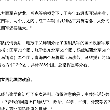
二方面军在贺龙、肖克等的领导下，于去年12月离开湖南省
红四军。两个月之内，红二军就可以到达甘肃省南部，人数约2
四军还要强大。”

军队的情况后，电报中又详细介绍了围剿共军的国民政府军东
括：国军73个团，张学良东北军65个团，杨虎城西北军69个
马鸿逵）21个团，青海两个马将军（马步芳、马继援）约1
肃地方军12个团，共计286个团。总指挥是蒋介石。

成立西北国防政府。
已经与张学良进行了多次谈判。值得注意的是，中共告诉苏共
？）7块钱的问题正在确认中。政治、军事、经济、外交等各
成立西北国防政府的目标。”
