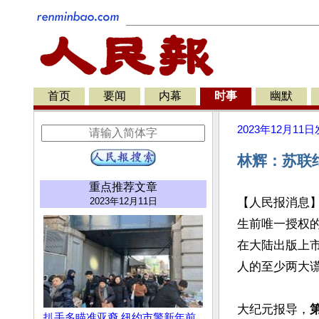
首页
要闻
内幕
时事
幽默
2023年12月11日
林辉：苏联
重点推荐文章
2023年12月11日
【人民报消息】
生前唯一授权
在大陆出版上
人的至少两大谎
大纪元报导，
扒手多瞄准亚裔 纽约市警新年前