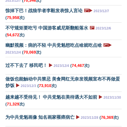
(
70,346
次)
2023/12/7
惊掉下巴！战狼学者李毅发表惊人言论
🖼️▶️
2023/12/7
(
75,958
次)
不守规矩要吃亏 中国游客威尼斯翻船落水
🖼️
2023/12/6
(
54,672
次)
幽默视频：病的不轻 中共党魁想吃点啥就吃点啥
🖼️▶️
(
70,069
次)
2023/12/4
过不下去了 移民吧！
▶️
(
74,467
次)
2023/12/4
做饭也能触动中共禁忌 美食网红无奈发视频宣布不再做蛋
炒饭
▶️
(
73,910
次)
2023/12/3
越来越不受待见！ 中共党魁在美待遇大不如前
▶️
2023/11/30
(
71,329
次)
为中共党魁画像 知名画家罹癌病亡
▶️
(
76,369
次)
2023/11/28