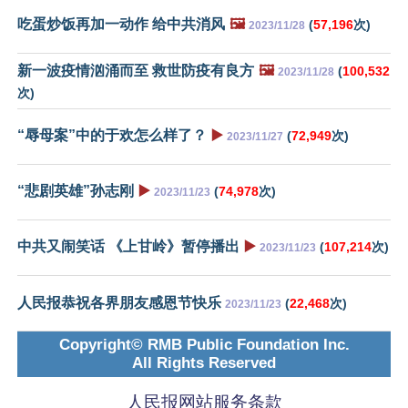
吃蛋炒饭再加一动作 给中共消风
🖼️
(
57,196
次)
2023/11/28
新一波疫情汹涌而至 救世防疫有良方
🖼️
(
100,532
2023/11/28
次)
“辱母案”中的于欢怎么样了？
▶️
(
72,949
次)
2023/11/27
“悲剧英雄”孙志刚
▶️
(
74,978
次)
2023/11/23
中共又闹笑话 《上甘岭》暂停播出
▶️
(
107,214
次)
2023/11/23
人民报恭祝各界朋友感恩节快乐
(
22,468
次)
2023/11/23
Copyright© RMB Public Foundation Inc.
All Rights Reserved
人民报网站服务条款