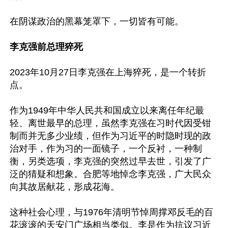
在阴谋政治的黑幕笼罩下，一切皆有可能。

李克强前总理猝死
2023年10月27日李克强在上海猝死，是一个转折
点。

作为1949年中华人民共和国成立以来离任年纪最
轻、离世最早的总理，虽然李克强在习时代因受钳
制而并无多少业绩，但作为习近平的时隐时现的政
治对手，作为习的一面镜子，一个反衬，一种制
衡，另类选项，李克强的突然过早去世，引发了广
泛的猜疑和想象。合肥等地悼念李克强，广大民众
向其故居献花，形成花海。

这种社会心理，与1976年清明节悼周撑邓反毛的百
花滚滚的天安门广场相当类似。李是作为抗议习近