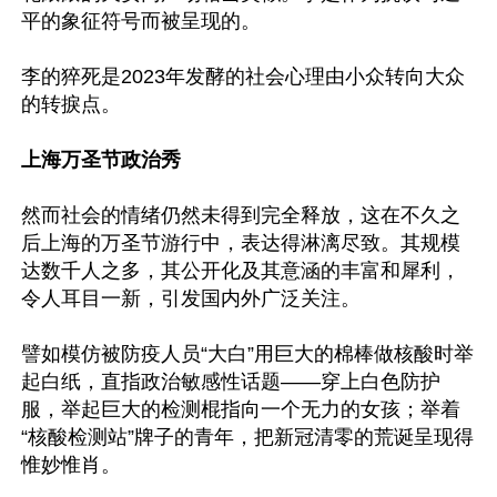
平的象征符号而被呈现的。

李的猝死是2023年发酵的社会心理由小众转向大众
的转捩点。

上海万圣节政治秀
然而社会的情绪仍然未得到完全释放，这在不久之
后上海的万圣节游行中，表达得淋漓尽致。其规模
达数千人之多，其公开化及其意涵的丰富和犀利，
令人耳目一新，引发国内外广泛关注。

譬如模仿被防疫人员“大白”用巨大的棉棒做核酸时举
起白纸，直指政治敏感性话题——穿上白色防护
服，举起巨大的检测棍指向一个无力的女孩；举着
“核酸检测站”牌子的青年，把新冠清零的荒诞呈现得
惟妙惟肖。
