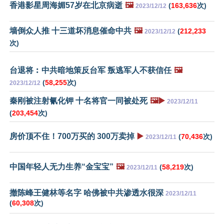
香港影星周海媚57岁在北京病逝
🖼️
(
163,636
次)
2023/12/12
墙倒众人推 十三道坏消息催命中共
🖼️
(
212,233
2023/12/12
次)
台退将︰中共暗地策反台军 叛逃军人不获信任
🖼️
(
58,255
次)
2023/12/12
秦刚被注射氰化钾 十名将官一同被处死
🖼️▶️
2023/12/11
(
203,454
次)
房价顶不住！700万买的 300万卖掉
▶️
(
70,436
次)
2023/12/11
中国年轻人无力生养“金宝宝”
🖼️
(
58,219
次)
2023/12/11
撤陈峰王健林等名字 哈佛被中共渗透水很深
2023/12/11
(
60,308
次)