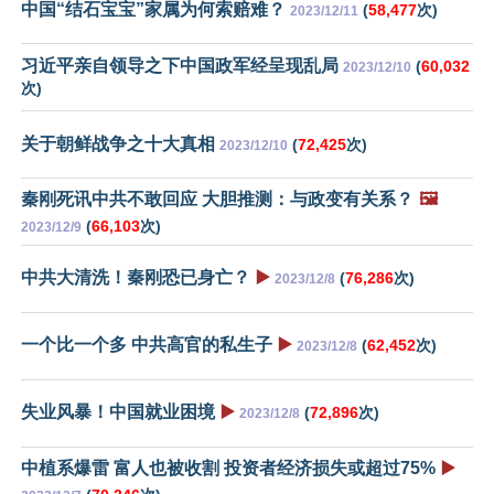
中国“结石宝宝”家属为何索赔难？
(
58,477
次)
2023/12/11
习近平亲自领导之下中国政军经呈现乱局
(
60,032
2023/12/10
次)
关于朝鲜战争之十大真相
(
72,425
次)
2023/12/10
秦刚死讯中共不敢回应 大胆推测：与政变有关系？
🖼️
(
66,103
次)
2023/12/9
中共大清洗！秦刚恐已身亡？
▶️
(
76,286
次)
2023/12/8
一个比一个多 中共高官的私生子
▶️
(
62,452
次)
2023/12/8
失业风暴！中国就业困境
▶️
(
72,896
次)
2023/12/8
中植系爆雷 富人也被收割 投资者经济损失或超过75%
▶️