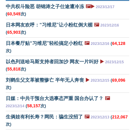
中共权斗险恶 胡锦涛之子仕途遭冷冻
🖼️▶️
2023/12/17
(
60,549
次)
日本网友欢呼：“习维尼”让小粉红倒大楣
🖼️
2023/12/16
(
65,903
次)
日本餐厅贴“习维尼”轻松搞定小粉红
🖼️
(
64,128
2023/12/16
次)
以色列送哈马斯支持者回加沙 网友一片叫好
▶️
2023/12/15
(
55,818
次)
刘鹤生父文革被整惨亡 半年无人奔丧
▶️
(
69,096
2023/12/15
次)
日媒：中共干预台大选事态严重 国台办认了？
🖼️
(
58,157
次)
2023/12/14
生俩娃有利长寿？网民：骗生没招了
🖼️
(
212,067
2023/12/13
次)