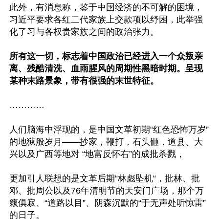
此外，有消息称，鉴于中国经济的不可解的困境，
习近平要求各红二代家族上交款项以纾困，此举强
化了习与各权贵家族之间的政治张力。

所有这一切，标志着中国政治已经进入一个众叛亲
离、残酷清洗、血雨腥风的周期性黑暗时期。呈现
某种末路景象，带有很强的末世特征。
…………

人们脑海中浮现的，是中国文革初期“红色恐怖万岁”
的地狱般岁月——抄家，鞭打，石头砸，道县、大
兴以及广西等地对 “地富反怀右”的成批杀戮，

更加引人联想的是文革后期“林彪坠机“，批林、批
邓、批周公以及76年清明节的天安门广场，那个万
籁俱寂、“道路以目”、阴森沉默的“于无声处听惊雷”
的日子。
