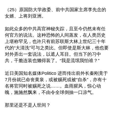
（25）原国防大学政委、前中共国家主席李先念的
女婿、上将刘亚洲。

如此众多的中共高官神秘失踪，且至今仍然未有任
何官方的说法。这种恐怖的人间蒸发，在人类历史
上堪称罕见，也许只有前苏联斯大林上世纪三十年
代的“大清洗”可与之类比。但即使是斯大林，他也要
对外弄出一套说法，以遮人耳目。但当下的习中
共，干脆连装也懒得装了。“我是流氓我怕谁？” 

近日美国知名媒体Politico 进而传出前外长秦刚竟于
7月份就已命丧黄泉，或被赐死或被“自杀”，亦有十
名将官同时被赐死之说……。血雨腥风，惊心动
魄，施施然飘来，不由令全球倒抽一口凉气。

那里还是不是人世间？
