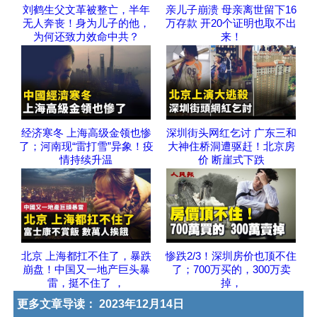
刘鹤生父文革被整亡，半年
亲儿子崩溃 母亲离世留下16
无人奔丧！身为儿子的他，
万存款 开20个证明也取不出
为何还致力效命中共？
来！
经济寒冬 上海高级金领也惨
深圳街头网红乞讨 广东三和
了；河南现“雷打雪”异象！疫
大神住桥洞遭驱赶！北京房
情持续升温
价 断崖式下跌
北京 上海都扛不住了，暴跌
惨跌2/3！深圳房价也顶不住
崩盘！中国又一地产巨头暴
了；700万买的，300万卖
雷，挺不住了 ，
掉，
更多文章导读：
2023年12月14日