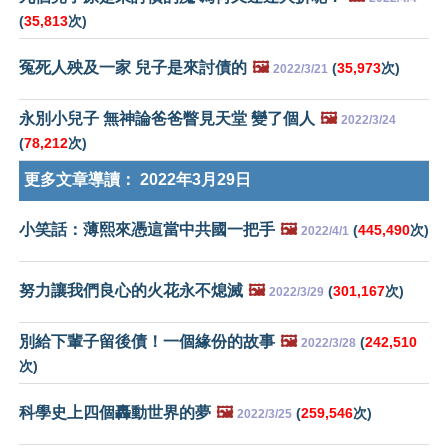
(
35,813
次)
冤死人殃及一家 兒子是來討債的
🖼️
(
35,973
次)
2022/3/21
永別小兒子 無神論爸爸瞥見天堂 變了個人
🖼️
2022/3/24
(
78,212
次)
更多文章導讀：
2022年3月29日
小笑話：薄熙來憑這當中共國一把手
🖼️
(
445,490
次)
2022/4/1
努力讓我們良心的火花永不熄滅
🖼️
(
301,167
次)
2022/3/29
別給下輩子留後債！一個緣份的故事
🖼️
(
242,510
2022/3/28
次)
科學史上四個轟動世界的夢
🖼️
(
259,546
次)
2022/3/25