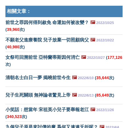
相關文章：
前世之罪因何得到赦免 命運如何被改變？
🖼️
2022/10/25
(
39,960
次)
不願老父進療養院 兒子放棄一切照顧病父
🖼️
2022/10/22
(
40,980
次)
女祭司回溯前世 亞特蘭蒂斯因何消亡
🖼️
(
177,126
2022/10/27
次)
清朝名士白日一夢 揭曉前世今生
🖼️
(
35,644
次)
2022/6/10
兒子生死關頭 無神論者驚見上帝
🖼️
(
85,649
次)
2022/6/13
小笑話：想當年 宋祖英小兒子要舉報老江
🖼️
2022/11/26
(
340,523
次)
九個兒子原是來討債的魔 爲何又連連夭折呢？
🖼️
2022/4/4