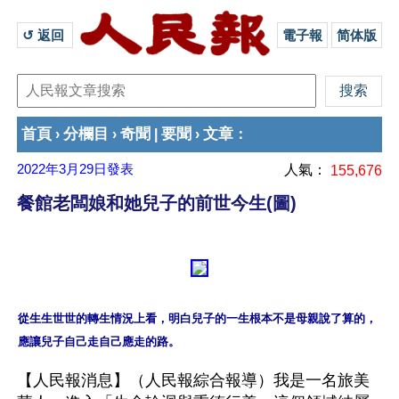
↺ 返回 
電子報
简体版
首頁
分欄目
奇聞
要聞
文章
›
›
|
›
：
2022年3月29日
發表
人氣：
155,676
餐館老闆娘和她兒子的前世今生(圖)
從生生世世的轉生情況上看，明白兒子的一生根本不是母親說了算的，
【人民報消息】（人民報綜合報導）我是一名旅美