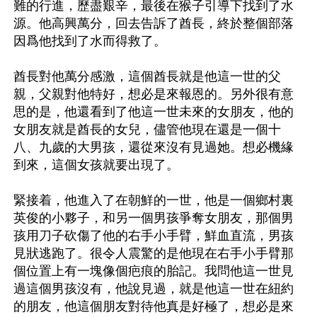
難的行進，歷盡艱辛，最後在猴子引導下找到了水
源。他高興萬分，回去告訴了酋長，終於整個部落
因爲他找到了水而得救了。

酋長對他萬分感激，這個酋長就是他這一世的父
親，父親對他特好，想必是來報恩的。另外很有意
思的是，他還看到了他這一世未來的女朋友，他的
女朋友就是酋長的女兒，儘管他現在還是一個十
八、九歲的大男孩，還從來沒有見過她。想必機緣
到來，這個女孩就要出現了。

緊接着，他進入了在朝鮮的一世，他是一個鄉村裏
英俊的小夥子，和另一個男孩爭奪女朋友，那個男
孩用刀子砍傷了他的右手小手臂，鮮血直流，男孩
見狀逃跑了。很令人震驚的是他現在右手小手臂那
個位置上有一塊像個疤痕的胎記。我問他這一世見
過這個男孩沒有，他說見過，就是他這一世在紐約
的朋友，他這個朋友對待他真是好極了，想必是來