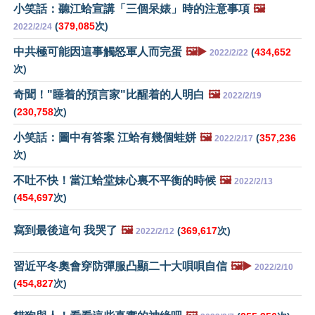
小笑話：聽江蛤宣講「三個呆婊」時的注意事項
🖼️
(
379,085
次)
2022/2/24
中共極可能因這事觸怒軍人而完蛋
🖼️▶️
(
434,652
2022/2/22
次)
奇聞！"睡着的預言家"比醒着的人明白
🖼️
2022/2/19
(
230,758
次)
小笑話：圖中有答案 江蛤有幾個蛙姘
🖼️
(
357,236
2022/2/17
次)
不吐不快！當江蛤堂妹心裏不平衡的時候
🖼️
2022/2/13
(
454,697
次)
寫到最後這句 我哭了
🖼️
(
369,617
次)
2022/2/12
習近平冬奧會穿防彈服凸顯二十大唄唄自信
🖼️▶️
2022/2/10
(
454,827
次)