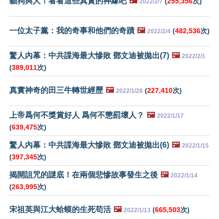
貓狗與人！看看這些真實的神緣吧
🖼️
(
255,356
次)
2022/2/7
一位太子黨：我的奇事和他們的奇蹟
🖼️
(
482,536
次)
2022/2/4
驚人內幕：中共諜海最大慘敗 鄧文迪被拋出(7)
🖼️
2022/2/1
(
389,011
次)
真實神奇的田三牛轉世經歷
🖼️
(
227,410
次)
2022/1/28
上帝爲何不獎賞好人 爲何不懲罰壞人？
🖼️
2022/1/17
(
639,475
次)
驚人內幕：中共諜海最大慘敗 鄧文迪被拋出(6)
🖼️
2022/1/15
(
397,345
次)
揭開詛咒的謎底！在兩個悲慘故事發生之後
🖼️
2022/1/14
(
263,995
次)
宋祖英與江大蛤蟆的生死苟活
🖼️
(
665,503
次)
2022/1/13