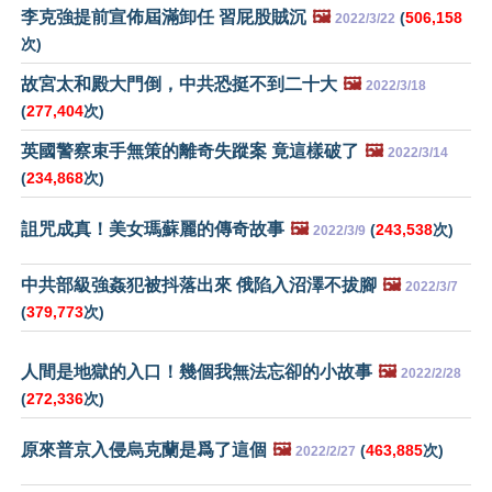
李克強提前宣佈屆滿卸任 習屁股賊沉
🖼️
(
506,158
2022/3/22
次)
故宮太和殿大門倒，中共恐挺不到二十大
🖼️
2022/3/18
(
277,404
次)
英國警察束手無策的離奇失蹤案 竟這樣破了
🖼️
2022/3/14
(
234,868
次)
詛咒成真！美女瑪蘇麗的傳奇故事
🖼️
(
243,538
次)
2022/3/9
中共部級強姦犯被抖落出來 俄陷入沼澤不拔腳
🖼️
2022/3/7
(
379,773
次)
人間是地獄的入口！幾個我無法忘卻的小故事
🖼️
2022/2/28
(
272,336
次)
原來普京入侵烏克蘭是爲了這個
🖼️
(
463,885
次)
2022/2/27