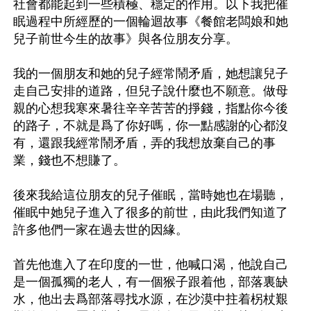
社會都能起到一些積極、穩定的作用。以下我把催
眠過程中所經歷的一個輪迴故事《餐館老闆娘和她
兒子前世今生的故事》與各位朋友分享。

我的一個朋友和她的兒子經常鬧矛盾，她想讓兒子
走自己安排的道路，但兒子說什麼也不願意。做母
親的心想我寒來暑往辛辛苦苦的掙錢，指點你今後
的路子，不就是爲了你好嗎，你一點感謝的心都沒
有，還跟我經常鬧矛盾，弄的我想放棄自己的事
業，錢也不想賺了。

後來我給這位朋友的兒子催眠，當時她也在場聽，
催眠中她兒子進入了很多的前世，由此我們知道了
許多他們一家在過去世的因緣。

首先他進入了在印度的一世，他喊口渴，他說自己
是一個孤獨的老人，有一個猴子跟着他，部落裏缺
水，他出去爲部落尋找水源，在沙漠中拄着柺杖艱