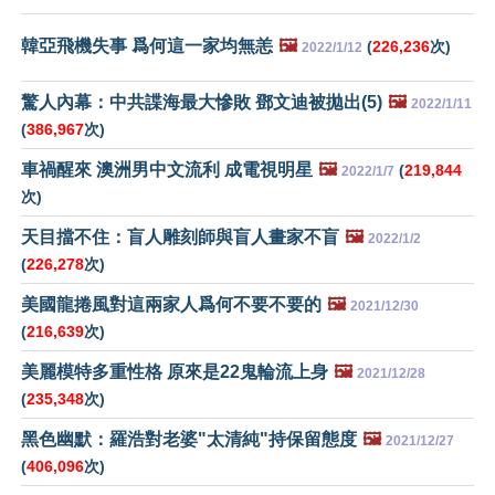
韓亞飛機失事 爲何這一家均無恙
🖼️
(
226,236
次)
2022/1/12
驚人內幕：中共諜海最大慘敗 鄧文迪被拋出(5)
🖼️
2022/1/11
(
386,967
次)
車禍醒來 澳洲男中文流利 成電視明星
🖼️
(
219,844
2022/1/7
次)
天目擋不住：盲人雕刻師與盲人畫家不盲
🖼️
2022/1/2
(
226,278
次)
美國龍捲風對這兩家人爲何不要不要的
🖼️
2021/12/30
(
216,639
次)
美麗模特多重性格 原來是22鬼輪流上身
🖼️
2021/12/28
(
235,348
次)
黑色幽默：羅浩對老婆"太清純"持保留態度
🖼️
2021/12/27
(
406,096
次)