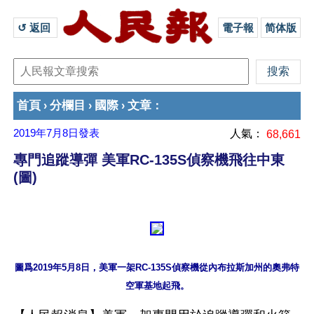
↺ 返回 
電子報
简体版
首頁
分欄目
國際
文章
›
›
›
：
2019年7月8日
發表
人氣：
68,661
專門追蹤導彈 美軍RC-135S偵察機飛往中東
(圖)
圖爲2019年5月8日，美軍一架RC-135S偵察機從內布拉斯加州的奧弗特