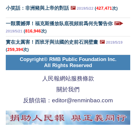
小笑話：非洲豬與上帝的對話
🖼️
(
427,471
次)
2019/5/22
一顆震撼彈！福克斯播放臥底視頻前爲何先警告你
🖼️▶️
(
816,946
次)
2019/5/21
實在太厲害！西班牙與法國的史前石洞壁畫
🖼️
2019/5/19
(
259,394
次)
Copyright© RMB Public Foundation Inc.
All Rights Reserved
人民報網站服務條款
關於我們
反饋信箱：
editor@renminbao.com