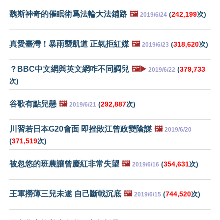
魏斯神奇的催眠術爲法輪大法鋪路
🖼️
(
242,199
次)
2019/6/24
真愛臺灣！暴雨襲凱道 正氣拒紅媒
🖼️
(
318,620
次)
2019/6/23
？BBC中文網與英文網咋不同調兒
🖼️▶️
(
379,733
2019/6/22
次)
谷歌有點兒懸
🖼️
(
292,887
次)
2019/6/21
川習若日本G20會面 即挫敗江曾政變陰謀
🖼️
2019/6/20
(
371,519
次)
被忽悠的班農讓曾慶紅非常失望
🖼️
(
354,631
次)
2019/6/16
王軍撈薄三兒未遂 自己斷戟沉底
🖼️
(
744,520
次)
2019/6/15