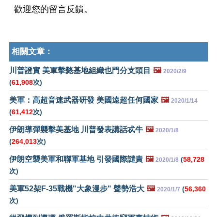
歡迎您的留言反饋。
相關文章：
川普證實 美軍擊斃基地組織也門分支頭目
🖼️
2020/2/9
(
61,908
次)
美軍：高超音速武器研發 美國遠超任何國家
🖼️
2020/1/14
(
61,412
次)
伊朗導彈襲擊美基地 川普發表講話忒牛
🖼️
2020/1/8
(
264,013
次)
伊朗空襲美軍和聯軍基地 引發國際譴責
🖼️
(
58,728
2020/1/8
次)
美軍52架F-35戰機"大象漫步" 聲勢浩大
🖼️
(
56,360
2020/1/7
次)