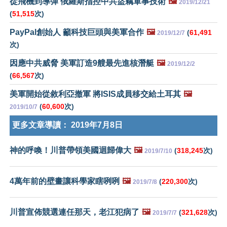
從飛機到導彈 俄羅斯指控中共盜竊軍事技術
🖼️
2019/12/21
(
51,515
次)
PayPal創始人 籲科技巨頭與美軍合作
🖼️
(
61,491
2019/12/7
次)
因應中共威脅 美軍訂造9艘最先進核潛艇
🖼️
2019/12/2
(
66,567
次)
美軍開始從敘利亞撤軍 將ISIS成員移交給土耳其
🖼️
(
60,600
次)
2019/10/7
更多文章導讀：
2019年7月8日
神的呼喚！川普帶領美國迴歸偉大
🖼️
(
318,245
次)
2019/7/10
4萬年前的壁畫讓科學家瞎咧咧
🖼️
(
220,300
次)
2019/7/8
川普宣佈競選連任那天，老江犯病了
🖼️
(
321,628
次)
2019/7/7