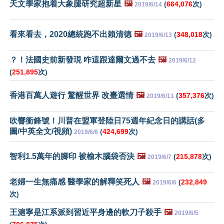
天文學家抱着大象腿研究超新星
🖼️
(
664,076
次)
2019/6/14
看來看去，2020總統跑不出賴清德
🖼️
(
348,018
次)
2019/6/13
？！法國史前新發現 咋這跟達爾文過不去
🖼️
2019/6/12
(
251,895
次)
香港百萬人遊行 驚醒世界 改臺選情
🖼️
(
357,376
次)
2019/6/11
吹響衝鋒號！川普在盟軍登陸日75週年紀念日的講話(多
圖/中英全文/視頻)
(
424,699
次)
2019/6/8
智利1.5萬年的腳印 被榆木腦袋否決
🖼️
(
215,878
次)
2019/6/7
老婦一生無痛感 醫學家的解釋笑死人
🖼️
(
232,849
2019/6/6
次)
王滬寧是江系派到習近平身邊的軟刀子殺手
🖼️
2019/6/5