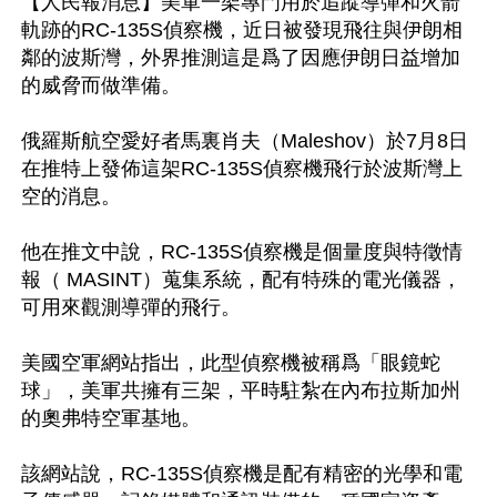
【人民報消息】美軍一架專門用於追蹤導彈和火箭
軌跡的RC-135S偵察機，近日被發現飛往與伊朗相
鄰的波斯灣，外界推測這是爲了因應伊朗日益增加
的威脅而做準備。

俄羅斯航空愛好者馬裏肖夫（Maleshov）於7月8日
在推特上發佈這架RC-135S偵察機飛行於波斯灣上
空的消息。

他在推文中說，RC-135S偵察機是個量度與特徵情
報（ MASINT）蒐集系統，配有特殊的電光儀器，
可用來觀測導彈的飛行。

美國空軍網站指出，此型偵察機被稱爲「眼鏡蛇
球」，美軍共擁有三架，平時駐紮在內布拉斯加州
的奧弗特空軍基地。

該網站說，RC-135S偵察機是配有精密的光學和電