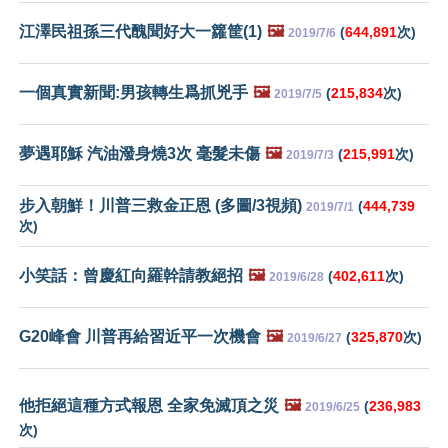
江澤民祖孫三代醜聞好大一籮筐(1)
🖼️
(
644,891
次)
2019/7/6
一個真實新聞:男孩轉生爲抓兇手
🖼️
(
215,834
次)
2019/7/5
夢遇耶穌 汽油潑身燒3次 毫髮未傷
🖼️
(
215,991
次)
2019/7/3
步入朝鮮！川普三救金正恩 (多圖/3視頻)
(
444,739
2019/7/1
次)
小笑話：曾慶紅向羅幹請教絕招
🖼️
(
402,611
次)
2019/6/28
G20峰會 川普再給習近平一次機會
🖼️
(
325,870
次)
2019/6/27
他拒絕這種方式報恩 全家免滅頂之災
🖼️
(
236,983
2019/6/25
次)