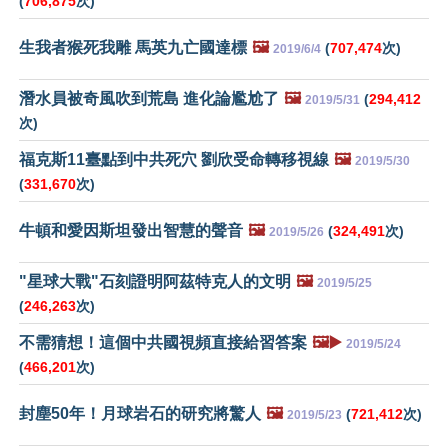
(
706,875
次)
生我者猴死我雕 馬英九亡國達標
🖼️
(
707,474
次)
2019/6/4
潛水員被奇風吹到荒島 進化論尷尬了
🖼️
(
294,412
2019/5/31
次)
福克斯11臺點到中共死穴 劉欣受命轉移視線
🖼️
2019/5/30
(
331,670
次)
牛頓和愛因斯坦發出智慧的聲音
🖼️
(
324,491
次)
2019/5/26
"星球大戰"石刻證明阿茲特克人的文明
🖼️
2019/5/25
(
246,263
次)
不需猜想！這個中共國視頻直接給習答案
🖼️▶️
2019/5/24
(
466,201
次)
封塵50年！月球岩石的研究將驚人
🖼️
(
721,412
次)
2019/5/23