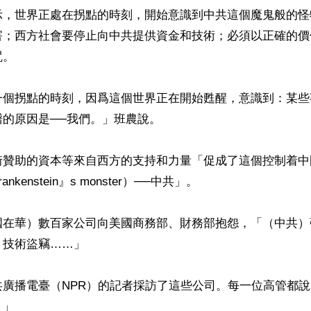
示，世界正處在拐點的時刻，開始意識到中共這個魔鬼般的怪
害；西方社會要停止向中共提供資金和技術；必須以正確的價
。

一個拐點的時刻，因爲這個世界正在開始甦醒，意識到：某些
的原因是──我們。」班農說。

街贊助的資本等來自西方的支持和力量「促成了這個控制着中
kenstein』s monster）──中共」。

國在華）數百家公司向美國商務部、財務部抱怨，「（中共）
技術盜竊……」

共廣播電臺（NPR）的記者採訪了這些公司。每一位高管都
」
