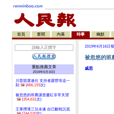
首頁
要聞
內幕
時事
幽默
2019年6月16日
被忽悠的班
重點推薦文章
戚思
2019年6月16日
川普競選連任 支持者露營等這一
刻
🖼️
(
666,193
次)
被忽悠的班農讓曾慶紅非常失望
🖼️
(
354,631
次)
王軍撈薄三兒未遂 自己斷戟沉底
🖼️
(
744,520
次)