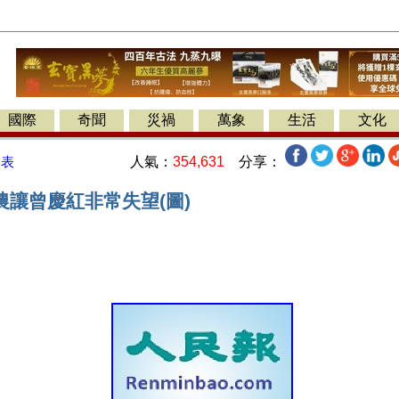
國際
奇聞
災禍
萬象
生活
文化
人氣：
354,631
分享：
發表
農讓曾慶紅非常失望(圖)