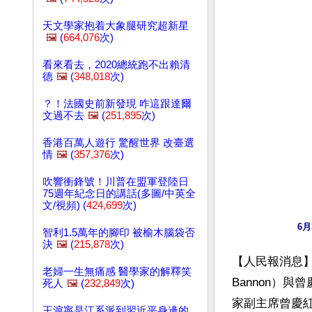
天文學家抱着大象腿研究超新星
🖼️
(
664,076
次)
看來看去，2020總統跑不出賴清
德
🖼️
(
348,018
次)
？！法國史前新發現 咋這跟達爾
文過不去
🖼️
(
251,895
次)
香港百萬人遊行 驚醒世界 改臺選
情
🖼️
(
357,376
次)
吹響衝鋒號！川普在盟軍登陸日
75週年紀念日的講話(多圖/中英全
文/視頻) (
424,699
次)
6
智利1.5萬年的腳印 被榆木腦袋否
決
🖼️
(
215,878
次)
【人民報消息】
老婦一生無痛感 醫學家的解釋笑
Bannon）
死人
🖼️
(
232,849
次)
家副主席曾慶
王滬寧是江系派到習近平身邊的