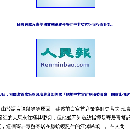
班農嚴厲斥責美國前副總統拜登向中共監控公司投資鉅款。
月3日，前白宮首席策略師班農參加美國「應對中共當前危險委員會」國會山研
由於語言障礙等等原因，雖然前白宮首席策略師史蒂夫·班農（S
與曾慶紅的人馬來往極其密切，但他並不知道總指揮是寄居毒蟹
紅，這個寄居毒蟹寄居在癩蛤蟆託生的江澤民頭上。在人間，