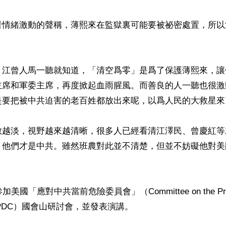
者情緒激動的聲稱，薄熙來在監獄裏可能要被祕密處置，所以


，江曾人馬一聽就知道，「清空爲零」是爲了保護薄熙來，讓
主席和軍委主席，再度掀起血雨腥風。而善良的人一聽也很激
是要把被中共迫害的老百姓都放出來呢，以爲人民的大救星來了
散越淡，視野越來越清晰，很多人已經看清江澤民、曾慶紅等
，他們才是中共。雖然班農對此並不清楚，但並不妨礙他對美
美國「應對中共當前危險委員會」（Committee on the Presen
CPDC）國會山研討會，並發表演講。
