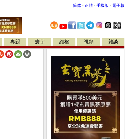
简体
-
正體
-
手機版
-
電子報
專題
寰宇
維權
視頻
雜談