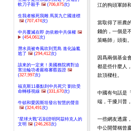
軟刀子殺手
🖼️
(
706,875
次)
江的狗頭軍師
生我者猴死我雕 馬英九亡國達標
🖼️
(
707,474
次)
當取得了班農
錢的，一個是
中共覆滅在即 勿依賴中共保權
🖼️
▶️
(
454,061
次)
策略師」頭銜。
潛水員被奇風吹到荒島 進化論尷
尬了
🖼️
(
294,412
次)
因爲兩個基金
該來的一定來！美國務院將對迫
都是些什麼人
害法輪功者嚴格審覈簽證
🖼️
(
327,997
次)
款頂樑柱。

福克斯11臺點到中共死穴 劉欣受
命轉移視線
🖼️
(
331,670
次)
中國有句話是
端，干擾川普
牛頓和愛因斯坦發出智慧的聲音
🖼️
(
324,491
次)
一些網友透露
"星球大戰"石刻證明阿茲特克人的
文明
🖼️
(
246,263
次)
中公開聲稱曾