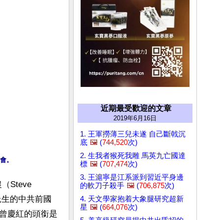
近期最受歡迎的文章
2019年6月16日
1. 王軍撈薄三兒未遂 自己斷戟沉
底
🖼️
(
744,520
次)
2. 生我者猴死我雕 馬英九亡國達
討會。
標
🖼️
(
707,474
次)
3. 王滬寧是江系派到習近平身邊
teve 
的軟刀子殺手
🖼️
(
706,875
次)
託生的中共前國
4. 天文學家抱着大象腿研究超新
星
🖼️
(
664,076
次)
曾慶紅的頭銜是