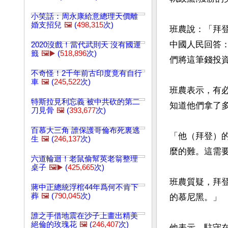
小笑話：周永康給意總理天價離
婚支招兒
🖼️
(
498,315
次)
班農說：「拜
中國人民回答
2020沒戲！當代武則天 沒有國運
籤
🖼️▶️
(
518,896
次)
們將這筆錢投資
不奇怪！2千年前古印度竟有自行
車
🖼️
(
245,522
次)
班農表示，有
特斯拉見利忘義 被中共砍的第二
知道他們拿了
刀見骨
🖼️
(
393,677
次)
百慕大三角 誰保護哥倫布死裏逃
「他（拜登）
生
🖼️
(
246,137
次)
麼的難。這需要
六道輪迴！老鼠偷幫英老翁整理
桌子
🖼️▶️
(
425,665
次)
班農質疑，拜
蔣中正總統浮棺44年爲何不肯下
葬
🖼️
(
790,045
次)
的慕尼黑。」

誰之手借地震在沙子上畫出精美
絕倫的玫瑰花
🖼️
(
246,407
次)
他表示，駐守