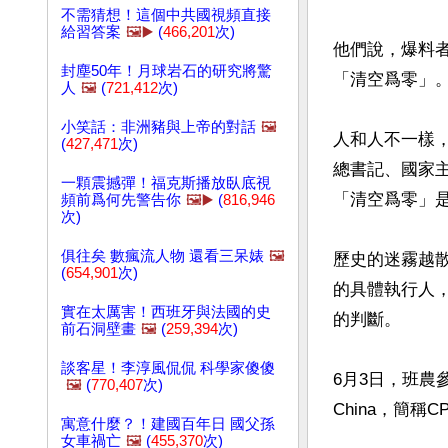
不需猜想！這個中共國視頻直接
給習答案
🖼️▶️
(
466,201
次)
他們說，爆料
封塵50年！月球岩石的研究將驚
「清空爲零」。
人
🖼️
(
721,412
次)
小笑話：非洲豬與上帝的對話
🖼️
人和人不一樣
(
427,471
次)
總書記、國家
一顆震撼彈！福克斯播放臥底視
「清空爲零」
頻前爲何先警告你
🖼️▶️
(
816,946
次)
俱往矣 數瘋流人物 還看三呆婊
🖼️
歷史的迷霧越
(
654,901
次)
的具體執行人
實在太厲害！西班牙與法國的史
的判斷。

前石洞壁畫
🖼️
(
259,394
次)
談客星！李淳風侃侃 科學家傻傻
6月3日，班農參加
🖼️
(
770,407
次)
China，簡稱
寓意什麼？！建國百年日 國父孫
女車禍亡
🖼️
(
455,370
次)