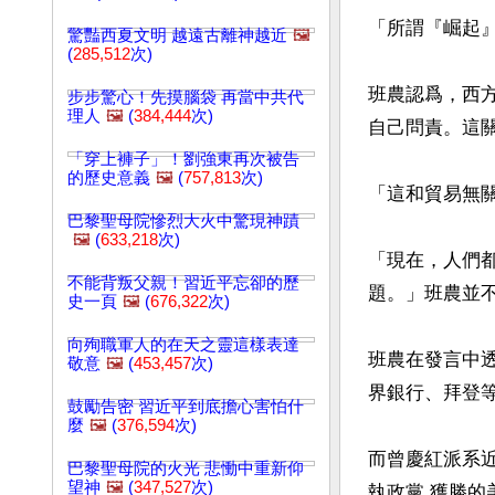
「所謂『崛起
驚豔西夏文明 越遠古離神越近
🖼️
(
285,512
次)
班農認爲，西
步步驚心！先摸腦袋 再當中共代
理人
🖼️
(
384,444
次)
自己問責。這關
「穿上褲子」！劉強東再次被告
的歷史意義
🖼️
(
757,813
次)
「這和貿易無
巴黎聖母院慘烈大火中驚現神蹟
🖼️
(
633,218
次)
「現在，人們
不能背叛父親！習近平忘卻的歷
題。」班農並
史一頁
🖼️
(
676,322
次)
向殉職軍人的在天之靈這樣表達
班農在發言中
敬意
🖼️
(
453,457
次)
界銀行、拜登等
鼓勵告密 習近平到底擔心害怕什
麼
🖼️
(
376,594
次)
而曾慶紅派系近
巴黎聖母院的火光 悲慟中重新仰
望神
🖼️
(
347,527
次)
執政黨,獲勝的