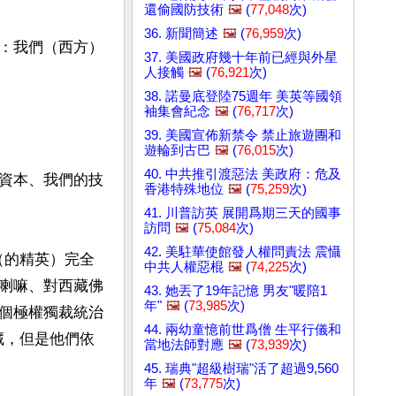
還偷國防技術
🖼️
(
77,048
次)
36. 新聞簡述
🖼️
(
76,959
次)
：我們（西方）
37. 美國政府幾十年前已經與外星
人接觸
🖼️
(
76,921
次)
38. 諾曼底登陸75週年 美英等國領
袖集會紀念
🖼️
(
76,717
次)
39. 美國宣佈新禁令 禁止旅遊團和
遊輪到古巴
🖼️
(
76,015
次)
40. 中共推引渡惡法 美政府：危及
資本、我們的技
香港特殊地位
🖼️
(
75,259
次)
41. 川普訪英 展開爲期三天的國事
訪問
🖼️
(
75,084
次)
42. 美駐華使館發人權問責法 震懾
（的精英）完全
中共人權惡棍
🖼️
(
74,225
次)
喇嘛、對西藏佛
43. 她丟了19年記憶 男友"暖陪1
年"
🖼️
(
73,985
次)
個極權獨裁統治
44. 兩幼童憶前世爲僧 生平行儀和
藏，但是他們依
當地法師對應
🖼️
(
73,939
次)
45. 瑞典"超級樹瑞"活了超過9,560
年
🖼️
(
73,775
次)