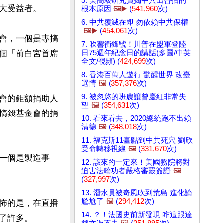
5. 美高級研究員揭中共出昏招的
大受益者。

根本原因
🖼️▶️
(
541,960
次)
6. 中共覆滅在即 勿依賴中共保權
🖼️▶️
(
454,061
次)
會，一個是專搞
7. 吹響衝鋒號！川普在盟軍登陸
日75週年紀念日的講話(多圖/中英
個「前白宮首席
全文/視頻) (
424,699
次)
8. 香港百萬人遊行 驚醒世界 改臺
選情
🖼️
(
357,376
次)
9. 被忽悠的班農讓曾慶紅非常失
會的鉅額捐助人
望
🖼️
(
354,631
次)
搞錢基金會的捐
10. 看來看去，2020總統跑不出賴
清德
🖼️
(
348,018
次)
11. 福克斯11臺點到中共死穴 劉欣
受命轉移視線
🖼️
(
331,670
次)
一個是製造事
12. 該來的一定來！美國務院將對
迫害法輪功者嚴格審覈簽證
🖼️
(
327,997
次)
13. 潛水員被奇風吹到荒島 進化論
尷尬了
🖼️
(
294,412
次)
怖的是，在直播
14. ？！法國史前新發現 咋這跟達
許多。

爾文過不去
🖼️
(
251,895
次)