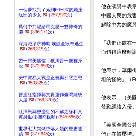
他在演講中表
一個夢找到了落到60米深的懸崖
底部的少女
🖼️
(
257,920
次)
中國人民的危
解除中共的魔咒
爲何中共賜給馬克思一雙神奇的
腳
🖼️
(
336,171
次)
「我們正處在
深海滅頂求神助 埃航全毀奇逃生
🖼️
(
266,319
次)
而錯得這麼離譜
習一封美麗信，獲川普一優雅身
段
🖼️
(
372,893
次)
他表示，華爾
美中貿易大戰是正義與邪惡之戰
坦的怪物』（Fran
🖼️
(
350,825
次)
曾慶紅指揮郭文貴運作臺灣總統
他表示，（美
大選
🖼️
(
768,370
次)
發動網絡入侵、
江澤民與曾慶紅的不解之緣和真
實身世(多圖/2視頻) (
845,696
次)
「美國全國公
世界七大銷燬墮落人類的歷史遺
們正在被壓垮。
蹟
🖼️
(
377,645
次)