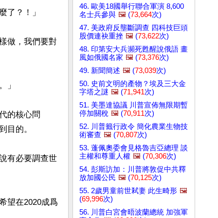
46. 歐美18國舉行聯合軍演 8,600
麼了？！」

名士兵參與
🖼️
(
73,664
次)
47. 美政府反壟斷調查 四科技巨頭
股價連袂重挫
🖼️
(
73,622
次)
樣做，我們要對
48. 印第安大兵瀕死甦醒說俄語 畫
風如俄國名家
🖼️
(
73,376
次)
49. 新聞簡述
🖼️
(
73,039
次)
50. 史前文明的產物？埃及三大金
」

字塔之謎
🖼️
(
71,941
次)
51. 美墨達協議 川普宣佈無限期暫
停加關稅
🖼️
(
70,911
次)
代的核心問
52. 川普籤行政令 簡化農業生物技
目的。

術審查
🖼️
(
70,807
次)
53. 蓬佩奧委會見格魯吉亞總理 談
主權和尊重人權
🖼️
(
70,306
次)
說有必要調查世
54. 彭斯訪加：川普將敦促中共釋
放加國公民
🖼️
(
70,125
次)
55. 2歲男童前世弒妻 此生畸形
🖼️
(
69,996
次)
望在2020成爲
56. 川普白宮會晤波蘭總統 加強軍