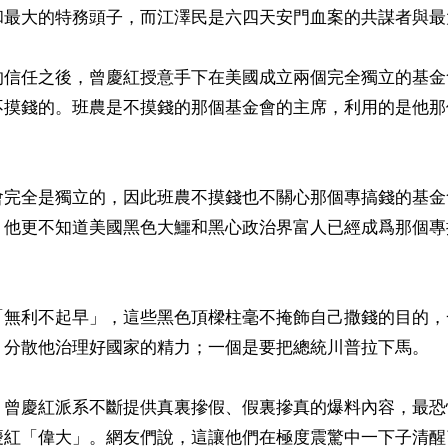
和最大的特務頭子，而江澤民是六四天安門血案的共謀者與最
的信任之後，曾慶紅授意手下在美國成立兩個完全獨立的基金
不摸錢的。班農是不摸錢的那個基金會的主席，利用的是他那


會完全是獨立的，因此班農不摸錢也不關心那個專搞錢的基金
，他更不知道美國黑色大鱷和黑心政治界富人已經成爲那個專
「無利不起早」，這些黑色頂樑柱毫不掩飾自己撒錢的目的，
，分散他治理好國家的精力；一個是要把總統川普拉下馬。

，曾慶紅派系不斷提供真裏摻假、假裏摻真的爆料內容，最恐
慶紅「偉大」。網友們說，這讓他們在極度震驚中一下子清醒了