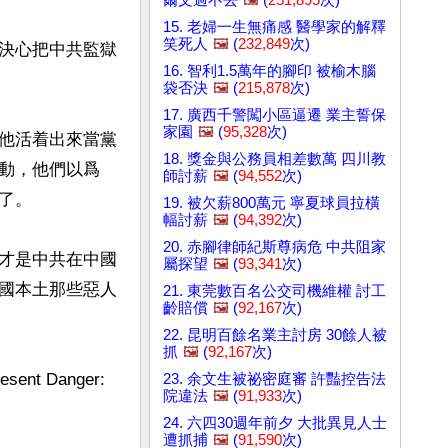
15. 老婦一生無痛感 醫學家的解釋
笑死人
🖼️
(
232,849
次)
決心把中共監獄
16. 智利1.5萬年的腳印 被榆木腦
袋否決
🖼️
(
215,878
次)
17. 廣西千警闖小區逼遷 業主誓保
家園
🖼️
(
95,328
次)
他活着出來當黨
18. 獎金與公務員相差數萬 四川教
動，他們以爲
師討薪
🖼️
(
94,552
次)
。

19. 被欠薪800萬元 寧夏球員拉橫
幅討薪
🖼️
(
94,392
次)
20. 赤腳律師紀斯尊病危 中共阻家
才是中共在中國
屬探望
🖼️
(
93,341
次)
國本土那些惡人
21. 東莞數百名公交司機維權 討工
齡賠償
🖼️
(
92,167
次)
22. 昆明百餘名業主討房 30餘人被
抓
🖼️
(
92,167
次)
t Danger: 
23. 余文生被祕密庭審 許豔控告法
院違法
🖼️
(
91,933
次)
24. 六四30週年前夕 大批異見人士
遭抓捕
🖼️
(
91,590
次)