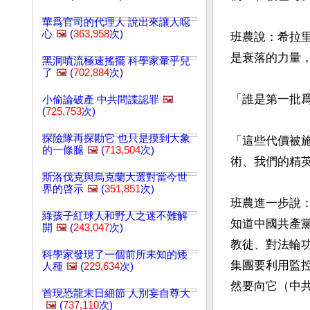
華爲官司的代理人 說出來讓人噁
心
🖼️
(
363,958
次)
班農說：希拉
是衰落的力量，
黑洞噴流極速搖擺 科學家暈乎兒
了
🖼️
(
702,884
次)
「誰是第一批爲
小偷論破產 中共間諜認罪
🖼️
(
725,753
次)
探險隊再探勘它 也只是摸到大象
「這些代價被
的一條腿
🖼️
(
713,504
次)
術、我們的精英
斯洛伐克與烏克蘭大選對當今世
界的啓示
🖼️
(
351,851
次)
班農進一步說
綠孩子紅球人和野人之迷不難解
知道中國共產
開
🖼️
(
243,047
次)
教徒、對法輪
科學家發現了一個前所未知的矮
集團要利用監
人種
🖼️
(
229,634
次)
然要向它（中共
首現恐龍末日細節 人別妄自尊大
🖼️
(
737,110
次)