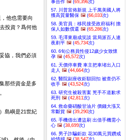
事合作
🖼️
(
69,396
次)
57. 川普宣佈新規 上千萬美國人將
獲高質量醫保
🖼️
(
66,033
次)
題，他也需要向
58. 美官員：移民接受政府福利 擔
元去投資？爲何他
保人如數償還
🖼️
(
65,286
次)
59. 毛澤東廟成笑談 當局派百人連
夜剷平
🖼️
(
45,734
次)
60. 6旬公務員性侵12歲少女致懷
妥協，我們必須
孕
🖼️
(
45,572
次)
61. 天價停車費 車主把車堵出入口
走人
🖼️
(
44,664
次)
62. 醫院副座收鉅額回扣 被查仍不
集那些資金是多
收手
🖼️
(
43,524
次)
63. 研究生被殺害案 兇手不道歉求


死刑
🖼️
(
42,811
次)
64. 救命藥硝酸甘油片 價錢大漲又
）島嶼是21世紀
常斷貨
🖼️
(
39,290
次)
65. 手機借出遭盜刷 出借手機需小
心
🖼️
(
38,699
次)
66. 男子詐騙鉅款 花30萬元買鑽戒
給情婦
🖼️
(
38,547
次)
域)，然後（中