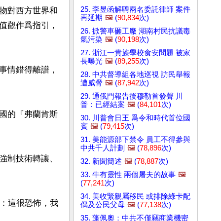
25. 李昱函解聘兩名委託律師 案件
物對西方世界和
再延期
🖼️
(
90,834
次)
值觀作爲指引，
26. 掀警車砸工廠 湖南村民抗議毒
氣污染
🖼️
(
90,198
次)
27. 浙江一貴族學校食安問題 被家
長曝光
🖼️
(
89,255
次)
事情錯得離譜，
28. 中共督導組各地巡視 訪民舉報
遭威脅
🖼️
(
87,942
次)
29. 通俄門報告後穆勒首發聲 川
普：已經結案
🖼️
(
84,101
次)
國的『弗蘭肯斯
30. 川普會日王 爲令和時代首位國
賓
🖼️
(
79,415
次)
31. 美能源部下禁令 員工不得參與
中共千人計劃
🖼️
(
78,896
次)
強制技術轉讓、
32. 新聞簡述
🖼️
(
78,887
次)
33. 牛有靈性 兩個屠夫的故事
🖼️
(
77,241
次)
34. 美收緊親屬移民 或排除綠卡配
說：這很恐怖，我
偶及公民父母
🖼️
(
77,138
次)
35. 蓬佩奧：中共不僅竊商業機密