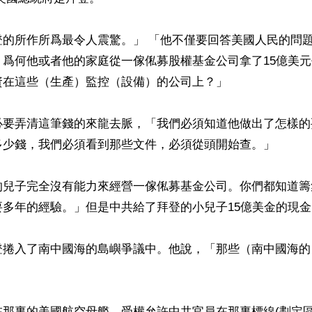
登的所作所爲最令人震驚。」 「他不僅要回答美國人民的問
：爲何他或者他的家庭從一傢俬募股權基金公司拿了15億美
在這些（生產）監控（設備）的公司上？」 

必要弄清這筆錢的來龍去脈，「我們必須知道他做出了怎樣的
多少錢，我們必須看到那些文件，必須從頭開始查。」

的兒子完全沒有能力來經營一傢俬募基金公司。你們都知道籌
多年的經驗。」但是中共給了拜登的小兒子15億美金的現金。
登捲入了南中國海的島嶼爭議中。他說，「那些（南中國海的
在那裏的美國航空母艦，受權允許中共官員在那裏標線(劃定區