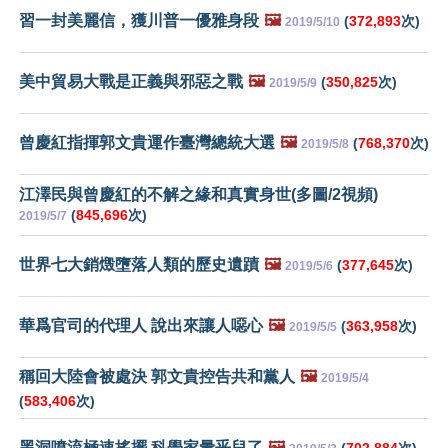
習一封美麗信，獲川普一優雅身段
🖼️
(
372,893
次)
2019/5/10
美中貿易大戰是正義與邪惡之戰
🖼️
(
350,825
次)
2019/5/9
曾慶紅指揮郭文貴運作臺灣總統大選
🖼️
(
768,370
次)
2019/5/8
江澤民與曾慶紅的不解之緣和真實身世(多圖/2視頻)
(
845,696
次)
2019/5/7
世界七大銷燬墮落人類的歷史遺蹟
🖼️
(
377,645
次)
2019/5/6
華爲官司的代理人 說出來讓人噁心
🖼️
(
363,958
次)
2019/5/5
稱回大陸會被處決 郭文貴控告共和黨人
🖼️
2019/5/4
(
583,406
次)
黑洞噴流極速搖擺 科學家暈乎兒了
🖼️
(
702,884
次)