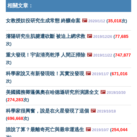
相關文章：
女教授奴役研究生成常態 終釀命案
🖼️
(
35,018
次)
2020/1/12
瀋陽研究生肌腱遭砍斷 被迫上網求救
🖼️
(
77,685
2019/12/26
次)
重大發現！宇宙清亮乾淨 人間正掃除
🖼️
(
747,877
2019/11/22
次)
科學家說又有新發現啦！其實沒發現
🖼️
(
671,016
2019/11/7
次)
美國國務卿蓬佩奧在哈德遜研究所演講全文
🖼️
2019/10/30
(
274,283
次)
科學家很興奮，說是在火星發現了這個
🖼️
2019/10/18
(
696,668
次)
誰說了算？最離奇死亡與最幸運逃生
🖼️
(
254,044
2019/10/7