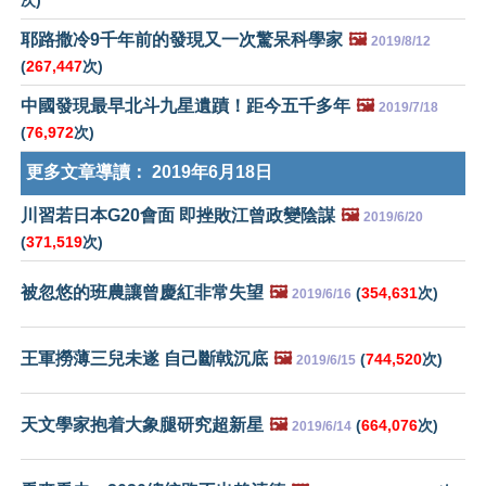
次)
耶路撒冷9千年前的發現又一次驚呆科學家
🖼️
2019/8/12
(
267,447
次)
中國發現最早北斗九星遺蹟！距今五千多年
🖼️
2019/7/18
(
76,972
次)
更多文章導讀：
2019年6月18日
川習若日本G20會面 即挫敗江曾政變陰謀
🖼️
2019/6/20
(
371,519
次)
被忽悠的班農讓曾慶紅非常失望
🖼️
(
354,631
次)
2019/6/16
王軍撈薄三兒未遂 自己斷戟沉底
🖼️
(
744,520
次)
2019/6/15
天文學家抱着大象腿研究超新星
🖼️
(
664,076
次)
2019/6/14