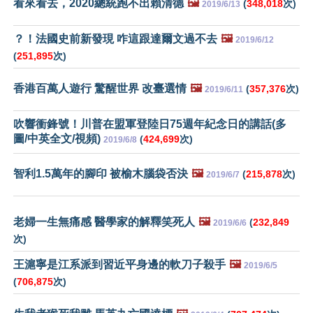
看來看去，2020總統跑不出賴清德
🖼️
(
348,018
次)
2019/6/13
？！法國史前新發現 咋這跟達爾文過不去
🖼️
2019/6/12
(
251,895
次)
香港百萬人遊行 驚醒世界 改臺選情
🖼️
(
357,376
次)
2019/6/11
吹響衝鋒號！川普在盟軍登陸日75週年紀念日的講話(多
圖/中英全文/視頻)
(
424,699
次)
2019/6/8
智利1.5萬年的腳印 被榆木腦袋否決
🖼️
(
215,878
次)
2019/6/7
老婦一生無痛感 醫學家的解釋笑死人
🖼️
(
232,849
2019/6/6
次)
王滬寧是江系派到習近平身邊的軟刀子殺手
🖼️
2019/6/5
(
706,875
次)