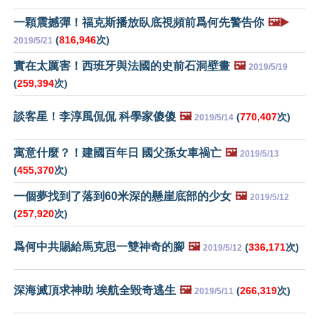
一顆震撼彈！福克斯播放臥底視頻前爲何先警告你
🖼️▶️
(
816,946
次)
2019/5/21
實在太厲害！西班牙與法國的史前石洞壁畫
🖼️
2019/5/19
(
259,394
次)
談客星！李淳風侃侃 科學家傻傻
🖼️
(
770,407
次)
2019/5/14
寓意什麼？！建國百年日 國父孫女車禍亡
🖼️
2019/5/13
(
455,370
次)
一個夢找到了落到60米深的懸崖底部的少女
🖼️
2019/5/12
(
257,920
次)
爲何中共賜給馬克思一雙神奇的腳
🖼️
(
336,171
次)
2019/5/12
深海滅頂求神助 埃航全毀奇逃生
🖼️
(
266,319
次)
2019/5/11