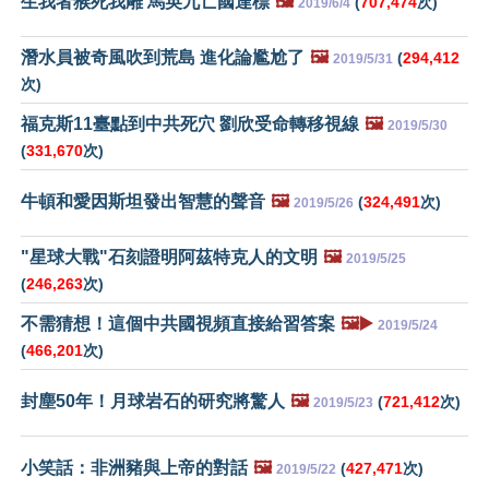
生我者猴死我雕 馬英九亡國達標
🖼️
(
707,474
次)
2019/6/4
潛水員被奇風吹到荒島 進化論尷尬了
🖼️
(
294,412
2019/5/31
次)
福克斯11臺點到中共死穴 劉欣受命轉移視線
🖼️
2019/5/30
(
331,670
次)
牛頓和愛因斯坦發出智慧的聲音
🖼️
(
324,491
次)
2019/5/26
"星球大戰"石刻證明阿茲特克人的文明
🖼️
2019/5/25
(
246,263
次)
不需猜想！這個中共國視頻直接給習答案
🖼️▶️
2019/5/24
(
466,201
次)
封塵50年！月球岩石的研究將驚人
🖼️
(
721,412
次)
2019/5/23
小笑話：非洲豬與上帝的對話
🖼️
(
427,471
次)
2019/5/22