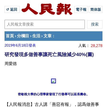
↺ 返回 
電子報
简体版
首頁
分欄目
生活
文章
›
›
›
：
2019年6月18日
發表
人氣：
28,278
研究發現多做善事讓死亡風險減少40%(圖)
周愛德
【人民報消息】古人講「善惡有報」，認爲做善事