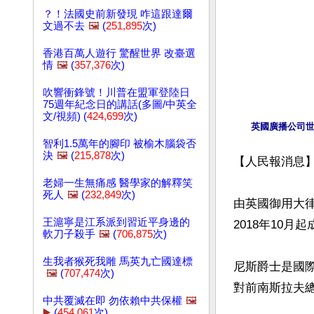
？！法國史前新發現 咋這跟達爾
文過不去
🖼️
(
251,895
次)
香港百萬人遊行 驚醒世界 改臺選
情
🖼️
(
357,376
次)
吹響衝鋒號！川普在盟軍登陸日
75週年紀念日的講話(多圖/中英全
文/視頻) (
424,699
次)
英國廣播公司世
智利1.5萬年的腳印 被榆木腦袋否
決
🖼️
(
215,878
次)
【人民報消息】
老婦一生無痛感 醫學家的解釋笑
死人
🖼️
(
232,849
次)
由英國御用大律師
王滬寧是江系派到習近平身邊的
2018年10
軟刀子殺手
🖼️
(
706,875
次)
生我者猴死我雕 馬英九亡國達標
尼斯爵士是國際
🖼️
(
707,474
次)
對前南斯拉夫總
中共覆滅在即 勿依賴中共保權
🖼️
▶️
(
454,061
次)