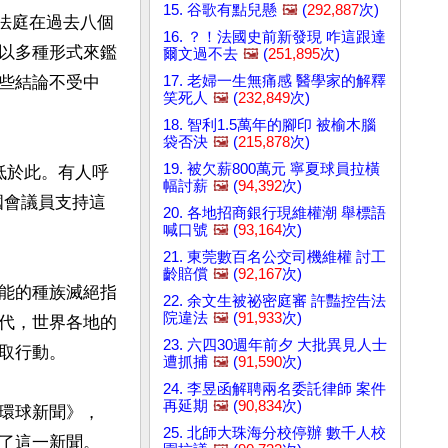
15. 谷歌有點兒懸
🖼️
(
292,887
次)
裁法庭在過去八個
16. ？！法國史前新發現 咋這跟達
以多種形式來鑑
爾文過不去
🖼️
(
251,895
次)
17. 老婦一生無痛感 醫學家的解釋
些結論不受中
笑死人
🖼️
(
232,849
次)
18. 智利1.5萬年的腳印 被榆木腦
袋否決
🖼️
(
215,878
次)
19. 被欠薪800萬元 寧夏球員拉橫
低於此。有人呼
幅討薪
🖼️
(
94,392
次)
國會議員支持這
20. 各地招商銀行現維權潮 舉標語
喊口號
🖼️
(
93,164
次)
21. 東莞數百名公交司機維權 討工
齡賠償
🖼️
(
92,167
次)
能的種族滅絕指
22. 余文生被祕密庭審 許豔控告法
院違法
🖼️
(
91,933
次)
代，世界各地的
23. 六四30週年前夕 大批異見人士
行動。

遭抓捕
🖼️
(
91,590
次)
24. 李昱函解聘兩名委託律師 案件
再延期
🖼️
(
90,834
次)
環球新聞》，
25. 北師大珠海分校停辦 數千人校
了這一新聞。
