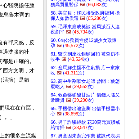
獲高質量醫保
🖼️
(
66,033
次)
中心醫院擔任腫
58. 美官員：移民接受政府福利 擔
派去烏魯木齊的
保人如數償還
🖼️
(
65,286
次)
59. 毛澤東廟成笑談 當局派百人連
夜剷平
🖼️
(
45,734
次)
60. 6旬公務員性侵12歲少女致懷
沒有罪惡感，反
孕
🖼️
(
45,572
次)
經過洗腦的社
61. 醫院副座收鉅額回扣 被查仍不
收手
🖼️
(
43,524
次)
切都是正確的。
62. 盒馬鮮生擋不住虧損 店一家家
了西方文明，才
收
🖼️
(
41,311
次)
（活摘）是錯
63. 高中生割喉女老師 曾問：狼怎
麼吃人
🖼️
(
39,552
次)
64. 救命藥硝酸甘油片 價錢大漲又
常斷貨
🖼️
(
39,290
次)
們現在在市區，
65. 手機借出遭盜刷 出借手機需小
心
🖼️
(
38,699
次)
。」

66. 男子詐騙鉅款 花30萬元買鑽戒
給情婦
🖼️
(
38,547
次)
界上的很多主流媒
67. 男童因未寫完作業 被課代表搧