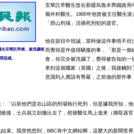
安華託帝醫生曾在新疆烏魯木齊鐵路局
瘤外科醫生。1995年他曾被主任醫生
「西山刑場」活摘死刑犯的器官。

他在節目中坦誠，當時做這件事情不但
生安華託帝稱，被洗腦後

而覺得是件值得驕傲的事，「那是一個
罪惡感。
會，你完全被洗腦了，覺得被告知的一
來到這個國家（英國）之後，我接觸到
意識到人應該有尊嚴，之前做的那件事
道：「以前他們是在山區的刑場執行死刑，但是據我所知，他
開槍後，士兵就立刻撤出去了，然後醫生馬上進來（摘取器官）
此結束。我突然想到，BBC有中文網站啊，這麼大的新聞世