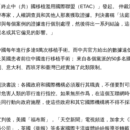
終止中（共）國移植濫用國際聯盟（ETAC）」發起。 仲
學專家，人權調查員和其他人那裏獲取證據。判決書稱「法庭
據與每個案例的證據進行個別處理，然後得出一系列結論，這
名或其它偏見的影響。」

中國每年進行多達9萬次移植手術。而中共官方給出的數據遠
英國患者前往中國進行移植手術； 來自各個黨派的50多名
、意大利、西班牙和臺灣已經實施了此類限制。

判決書說：各國政府和國際機構必須履行其職責，不僅要對可
對危害人類的罪行進行指控。如果無所作爲，在這個互聯網時
共同行動向政府施壓，使這些政府和其它國際機構將不得不採取
宣判後，美國「福布斯」，「天空新聞」電視頻道，加拿大《
播公司」，英國《衛報》等多家國際主流媒體紛紛報導並轉載