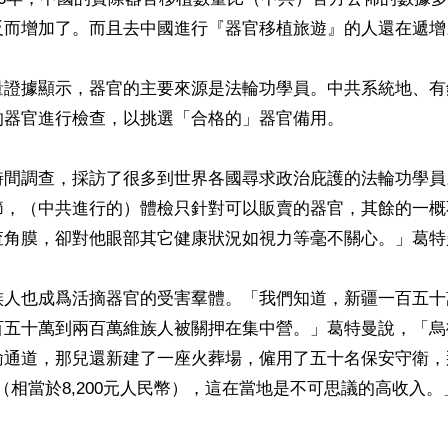
反而增加了。而且去中國進行『器官移植旅遊』的人還在遞增。
量證據顯示，器官的主要來源是法輪功學員。中共系統地、有
器官進行檢查，以挑選「合格的」器官備用。

時間調查，採訪了很多到世界各國尋求政治庇護的法輪功學員
節，（中共進行的）體檢只針對可以販賣的器官，其餘的一概
查角膜，卻對他眼部其它健康狀況如視力等毫不關心。」葛特曼
族人也成爲活摘器官的受害羣體。「我們知道，新疆一百五十
百五十萬到兩百萬維族人被關押在集中營。」葛特曼說，「烏
輸通道，那兒還新建了一座火葬場，僱用了五十名保安守衛，
元（相當於8,200元人民幣），這在當地是不可思議的高收入。」