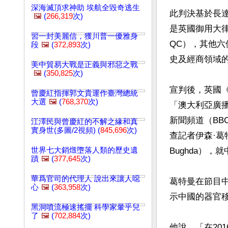
深海滅頂求神助 埃航全毀奇逃生
此判決基於長
🖼️
(
266,319
次)
是英國御用大律師
習一封美麗信，獲川普一優雅身
QC），其他
段
🖼️
(
372,893
次)
史及經商領域的
美中貿易大戰是正義與邪惡之戰
🖼️
(
350,825
次)
宣判後，英國
曾慶紅指揮郭文貴運作臺灣總統
大選
🖼️
(
768,370
次)
「澳大利亞廣
新聞頻道（BBC
江澤民與曾慶紅的不解之緣和真
實身世(多圖/2視頻) (
845,696
次)
查記者伊森·葛特曼
世界七大銷燬墮落人類的歷史遺
Bughda），
蹟
🖼️
(
377,645
次)
華爲官司的代理人 說出來讓人噁
葛特曼在節目
心
🖼️
(
363,958
次)
示中國的器官移
黑洞噴流極速搖擺 科學家暈乎兒
了
🖼️
(
702,884
次)
他說，「在20