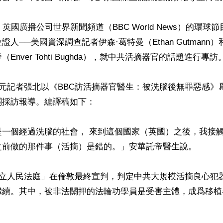
英國廣播公司世界新聞頻道（BBC World News）的環球節目
人──美國資深調查記者伊森·葛特曼（Ethan Gutmann
Enver Tohti Bughda），就中共活摘器官的話題進行專訪。
紀元記者張北以《BBC訪活摘器官醫生：被洗腦後無罪惡感》
關採訪報導。編譯稿如下：

是一個經過洗腦的社會， 來到這個國家（英國）之後，我接
之前做的那件事（活摘）是錯的。」安華託帝醫生說。

獨立人民法庭」在倫敦最終宣判，判定中共大規模活摘良心犯
繼續。其中，被非法關押的法輪功學員是受害主體，成爲移植