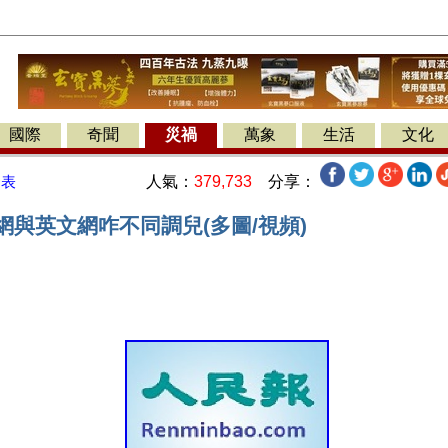
國際
奇聞
災禍
萬象
生活
文化
人氣：
379,733
分享：
發表
網與英文網咋不同調兒(多圖/視頻)