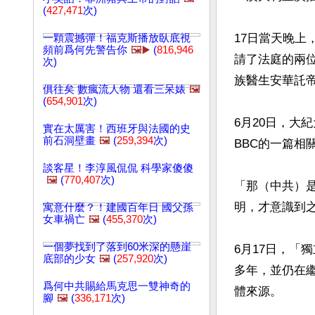
(
427,471
次)
17日當天晚上，
一顆震撼彈！福克斯播放臥底視
頻前爲何先警告你
🖼️▶️
(
816,946
請了法庭的兩位證
次)
族醫生安華託帝（
俱往矣 數瘋流人物 還看三呆婊
🖼️
(
654,901
次)
6月20日，大
實在太厲害！西班牙與法國的史
前石洞壁畫
🖼️
(
259,394
次)
BBC的一篇相
談客星！李淳風侃侃 科學家傻傻
🖼️
(
770,407
次)
「那（中共）
明，才意識到
寓意什麼？！建國百年日 國父孫
女車禍亡
🖼️
(
455,370
次)
一個夢找到了落到60米深的懸崖
6月17日，「
底部的少女
🖼️
(
257,920
次)
多年，並仍在
爲何中共賜給馬克思一雙神奇的
體來源。

腳
🖼️
(
336,171
次)