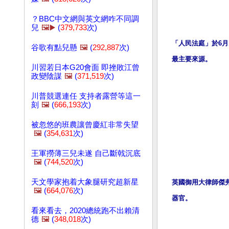
？BBC中文網與英文網咋不同調
兒
🖼️▶️
(
379,733
次)
「人民法庭」於6
谷歌有點兒懸
🖼️
(
292,887
次)
最主要來源。
川習若日本G20會面 即挫敗江曾
政變陰謀
🖼️
(
371,519
次)
川普競選連任 支持者露營等這一
刻
🖼️
(
666,193
次)
被忽悠的班農讓曾慶紅非常失望
🖼️
(
354,631
次)
王軍撈薄三兒未遂 自己斷戟沉底
🖼️
(
744,520
次)
天文學家抱着大象腿研究超新星
英國御用大律師傑弗裏
🖼️
(
664,076
次)
器官。
看來看去，2020總統跑不出賴清
德
🖼️
(
348,018
次)