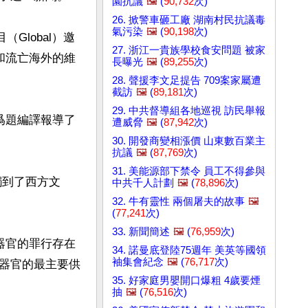
園抗議
🖼️
(
90,732
次)
26. 掀警車砸工廠 湖南村民抗議毒
氣污染
🖼️
(
90,198
次)
（Global）邀
27. 浙江一貴族學校食安問題 被家
）和流亡海外的維
長曝光
🖼️
(
89,255
次)


28. 聲援李文足提告 709案家屬遭
截訪
🖼️
(
89,181
次)
29. 中共督導組各地巡視 訪民舉報
爲題編譯報導了
遭威脅
🖼️
(
87,942
次)
30. 開發商變相漲價 山東數百業主
抗議
🖼️
(
87,769
次)
31. 美能源部下禁令 員工不得參與
觸到了西方文
中共千人計劃
🖼️
(
78,896
次)
32. 牛有靈性 兩個屠夫的故事
🖼️
(
77,241
次)
33. 新聞簡述
🖼️
(
76,959
次)
器官的罪行存在
34. 諾曼底登陸75週年 美英等國領
袖集會紀念
🖼️
(
76,717
次)
器官的最主要供
35. 好家庭男嬰開口爆粗 4歲要煙
抽
🖼️
(
76,516
次)