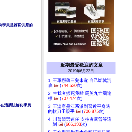
功學員是器官供應的
近期最受歡迎的文章
2019年6月22日
1. 王軍撈薄三兒未遂 自己斷戟沉
底
🖼️
(
744,520
次)
2. 生我者猴死我雕 馬英九亡國達
標
🖼️
(
707,474
次)
共仍在活摘法輪功學員
3. 王滬寧是江系派到習近平身邊
的軟刀子殺手
🖼️
(
706,875
次)
4. 川普競選連任 支持者露營等這
一刻
🖼️
(
666,193
次)