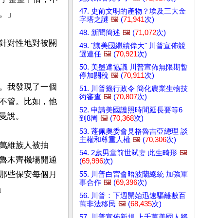
47. 史前文明的產物？埃及三大金
」

字塔之謎
🖼️
(
71,941
次)
48. 新聞簡述
🖼️
(
71,072
次)
針對性地對被關
49. "讓美國繼續偉大" 川普宣佈競
選連任
🖼️
(
70,921
次)
50. 美墨達協議 川普宣佈無限期暫
停加關稅
🖼️
(
70,911
次)
。我發現了一個
51. 川普籤行政令 簡化農業生物技
術審查
🖼️
(
70,807
次)
不管。比如，他
52. 申請美國護照時間延長要等6
說。

到8周
🖼️
(
70,368
次)
53. 蓬佩奧委會見格魯吉亞總理 談
主權和尊重人權
🖼️
(
70,306
次)
萬維族人被抽
54. 2歲男童前世弒妻 此生畸形
🖼️
魯木齊機場開通
(
69,996
次)
那些保安每個月
55. 川普白宮會晤波蘭總統 加強軍
事合作
🖼️
(
69,396
次)


56. 川普：下週開始迅速驅離數百
萬非法移民
🖼️
(
68,435
次)
57. 川普宣佈新規 上千萬美國人將