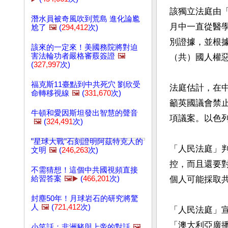
該獨立法庭由「
潛水員被奇風吹到荒島 進化論尷
月中一直從醫
尬了
🖼️
(
294,412
次)
別證據，並根
該來的一定來！美國務院將對迫
害法輪功者嚴格審覈簽證
🖼️
（共）國人權惡
(
327,997
次)
福克斯11臺點到中共死穴 劉欣受
法庭估計，在
命轉移視線
🖼️
(
331,670
次)
籲英國議會禁止
牛頓和愛因斯坦發出智慧的聲音
項議案。以色列
🖼️
(
324,491
次)
"星球大戰"石刻證明阿茲特克人的
「人民法庭」
文明
🖼️
(
246,263
次)
控，而且還要
不需猜想！這個中共國視頻直接
給習答案
🖼️▶️
(
466,201
次)
個人可能採取
封塵50年！月球岩石的研究將驚
人
🖼️
(
721,412
次)
「人民法庭」
「澳大利亞廣
小笑話：非洲豬與上帝的對話
🖼️