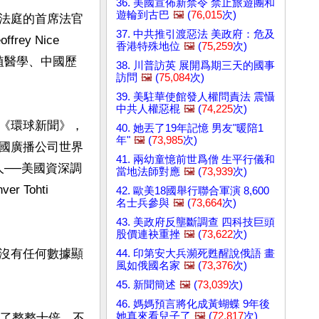
36. 美國宣佈新禁令 禁止旅遊團和
遊輪到古巴
🖼️
(
76,015
次)
法庭的首席法官
37. 中共推引渡惡法 美政府：危及
y Nice 
香港特殊地位
🖼️
(
75,259
次)
植醫學、中國歷
38. 川普訪英 展開爲期三天的國事
訪問
🖼️
(
75,084
次)
39. 美駐華使館發人權問責法 震懾
中共人權惡棍
🖼️
(
74,225
次)
《環球新聞》，
40. 她丟了19年記憶 男友"暖陪1
年"
🖼️
(
73,985
次)
國廣播公司世界
41. 兩幼童憶前世爲僧 生平行儀和
證人──美國資深調
當地法師對應
🖼️
(
73,939
次)
Tohti 
42. 歐美18國舉行聯合軍演 8,600
名士兵參與
🖼️
(
73,664
次)
43. 美政府反壟斷調查 四科技巨頭
股價連袂重挫
🖼️
(
73,622
次)
沒有任何數據顯
44. 印第安大兵瀕死甦醒說俄語 畫
風如俄國名家
🖼️
(
73,376
次)
45. 新聞簡述
🖼️
(
73,039
次)
46. 媽媽預言將化成黃蝴蝶 9年後
她真來看兒子了
🖼️
(
72,817
次)
多了整整十倍，不