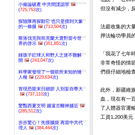
小偷論破產 中共間諜認罪
🖼️
但沒有減少，
(
725,753
次)
探險隊再探勘它 也只是摸到大象
法庭收集的大
的一條腿
🖼️
(
713,504
次)
押法輪功學員的
斯洛伐克與烏克蘭大選對當今世
界的啓示
🖼️
(
351,851
次)
「我花了七年
綠孩子紅球人和野人之迷不難解
開
🖼️
(
243,047
次)
非常奇怪的情
們很仔細地檢
科學家發現了一個前所未知的矮
人種
🖼️
(
229,634
次)
首現恐龍末日細節 人別妄自尊大
此外，新疆維
🖼️
(
737,110
次)
血，現在有一
驚豔西夏文明 越遠古離神越近
🖼️
了人體器官運
(
285,512
次)
工資1,200美
步步驚心！先摸腦袋 再當中共代
理人
🖼️
(
384,444
次)