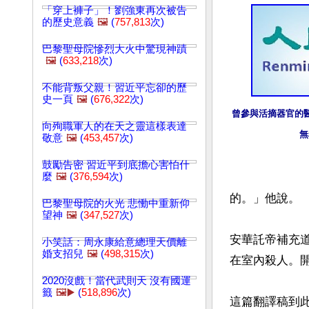
「穿上褲子」！劉強東再次被告
的歷史意義
🖼️
(
757,813
次)
巴黎聖母院慘烈大火中驚現神蹟
🖼️
(
633,218
次)
不能背叛父親！習近平忘卻的歷
史一頁
🖼️
(
676,322
次)
曾參與活摘器官的醫
向殉職軍人的在天之靈這樣表達
無
敬意
🖼️
(
453,457
次)
鼓勵告密 習近平到底擔心害怕什
麼
🖼️
(
376,594
次)
的。」他說。

巴黎聖母院的火光 悲慟中重新仰
望神
🖼️
(
347,527
次)
安華託帝補充
小笑話：周永康給意總理天價離
婚支招兒
🖼️
(
498,315
次)
在室內殺人。
2020沒戲！當代武則天 沒有國運
籤
🖼️▶️
(
518,896
次)
這篇翻譯稿到