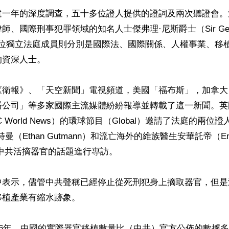
達一年的深度調查，五十多位證人提供的證詞及兩次聽證會。
、國際刑事犯罪領域的知名人士傑弗理·尼斯爵士（Sir Geoffre
六位獨立法庭成員則分別是國際法、國際關係、人權事業、移
資深人士。

《衛報》、「天空新聞」電視頻道，美國「福布斯」，加拿大
播公司」等多家國際主流媒體紛紛報導並轉載了這一新聞。英
 World News）的環球節目（Global）邀請了法庭的兩位
（Ethan Gutmann）和流亡海外的維族醫生安華託帝（Enver 
就中共活摘器官的話題進行專訪。

中表示，儘管中共聲稱已經停止從死刑犯身上摘取器官，但是
植產業有縮水跡象。

16年，中國的實際器官移植數量比（中共）官方公佈的數據