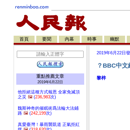
首頁
要聞
內幕
時事
幽默
2019年6月22日
？BBC中文
重點推薦文章
黎梓
2019年6月22日
他拒絕這種方式報恩 全家免滅頂
之災
🖼️
(
236,983
次)
魏斯神奇的催眠術爲法輪大法鋪
路
🖼️
(
242,199
次)
真愛臺灣！暴雨襲凱道 正氣拒紅
媒
🖼️
(
318,620
次)