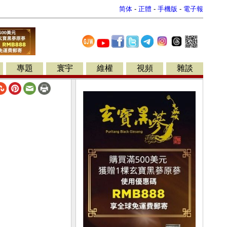
简体
-
正體
-
手機版
-
電子報
專題
寰宇
維權
視頻
雜談