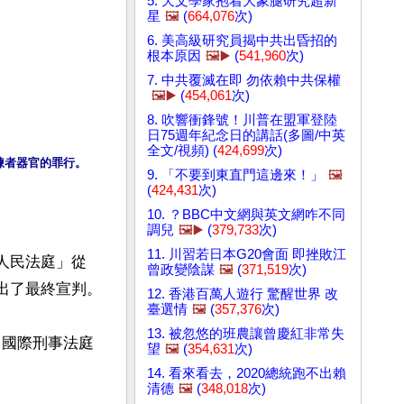
5. 天文學家抱着大象腿研究超新
星
🖼️
(
664,076
次)
6. 美高級研究員揭中共出昏招的
根本原因
🖼️▶️
(
541,960
次)
7. 中共覆滅在即 勿依賴中共保權
🖼️▶️
(
454,061
次)
8. 吹響衝鋒號！川普在盟軍登陸
日75週年紀念日的講話(多圖/中英
全文/視頻) (
424,699
次)
煉者器官的罪行。
9. 「不要到東直門這邊來！」
🖼️
(
424,431
次)
10. ？BBC中文網與英文網咋不同
調兒
🖼️▶️
(
379,733
次)
11. 川習若日本G20會面 即挫敗江
的「人民法庭」從
曾政變陰謀
🖼️
(
371,519
次)
出了最終宣判。

12. 香港百萬人遊行 驚醒世界 改
臺選情
🖼️
(
357,376
次)
13. 被忽悠的班農讓曾慶紅非常失
了國際刑事法庭
望
🖼️
(
354,631
次)
14. 看來看去，2020總統跑不出賴
清德
🖼️
(
348,018
次)