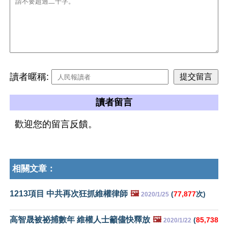
讀者暱稱:
讀者留言
歡迎您的留言反饋。
相關文章：
1213項目 中共再次狂抓維權律師
🖼️
(
77,877
次)
2020/1/25
高智晟被祕捕數年 維權人士籲儘快釋放
🖼️
(
85,738
2020/1/22