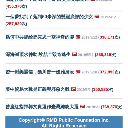
(
455,370
次)
一個夢找到了落到60米深的懸崖底部的少女
🖼️
2019/5/12
(
257,920
次)
爲何中共賜給馬克思一雙神奇的腳
🖼️
(
336,171
次)
2019/5/12
深海滅頂求神助 埃航全毀奇逃生
🖼️
(
266,319
次)
2019/5/11
習一封美麗信，獲川普一優雅身段
🖼️
(
372,893
次)
2019/5/10
美中貿易大戰是正義與邪惡之戰
🖼️
(
350,825
次)
2019/5/9
曾慶紅指揮郭文貴運作臺灣總統大選
🖼️
(
768,370
次)
2019/5/8
Copyright© RMB Public Foundation Inc.
All Rights Reserved