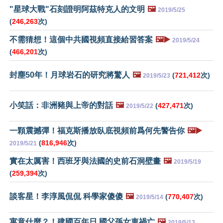
"星球大戰"石刻證明阿茲特克人的文明
🖼️
2019/5/25
(
246,263
次)
不需猜想！這個中共國視頻直接給習答案
🖼️▶️
2019/5/24
(
466,201
次)
封塵50年！月球岩石的研究將驚人
🖼️
(
721,412
次)
2019/5/23
小笑話：非洲豬與上帝的對話
🖼️
(
427,471
次)
2019/5/22
一顆震撼彈！福克斯播放臥底視頻前爲何先警告你
🖼️▶️
(
816,946
次)
2019/5/21
實在太厲害！西班牙與法國的史前石洞壁畫
🖼️
2019/5/19
(
259,394
次)
談客星！李淳風侃侃 科學家傻傻
🖼️
(
770,407
次)
2019/5/14
寓意什麼？！建國百年日 國父孫女車禍亡
🖼️
2019/5/13