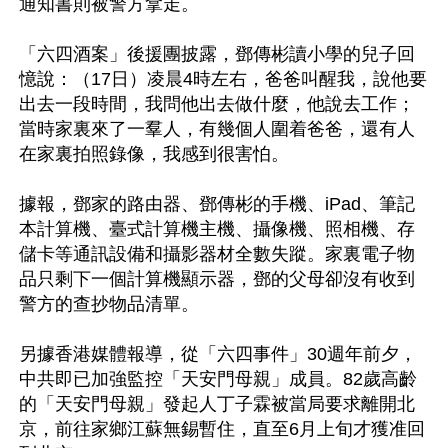
通知書則被警方拿走。

「六四酒案」後援團披露，鄧傳彬讀小學的兒子回
憶說：（17日）凌晨4時左右，爸爸叫醒我，說他要
出去一段時間，我問他出去做什麼，他說去工作；
當時家裏來了一羣人，有幾個人圍着爸爸，還有人
在家裏拍照錄像，我感到很害怕。

據報，鄧家的路由器、鄧傳彬的手機、iPad、筆記
本計算機、臺式計算機主機、攝像機、照相機、存
儲卡等通訊設備和攝影器材全數失蹤。家裏電子物
品只剩下一個計算機顯示器，鄧的父母卻沒有收到
警方的查抄物品清單。

另據香港媒體報導，從「六四事件」30週年前夕，
中共即已加強監控「天安門母親」成員。82歲高齡
的「天安門母親」發起人丁子霖被當局要求離開北
京，前往家鄉江蘇無錫暫住，直至6月上旬才獲准回