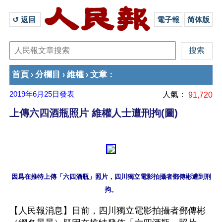
↺ 返回 
電子報
简体版
首頁
分欄目
維權
文章
›
›
›
：
2019年6月25日
發表
人氣：
91,720
上傳六四酒瓶照片 維權人士遭刑拘(圖)
因爲在推特上傳「六四酒瓶」照片，四川獨立電影拍攝者鄧傳彬遭到刑
【人民報消息】日前，四川獨立電影拍攝者鄧傳彬