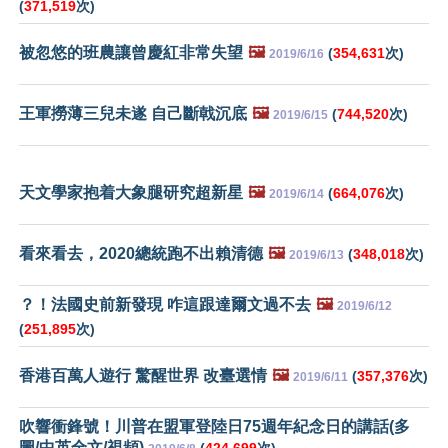
(
371,519
次)
被忽悠的班農讓曾慶紅非常失望
🖼️
(
354,631
次)
2019/6/16
王軍撈薄三兒未遂 自己斷戟沉底
🖼️
(
744,520
次)
2019/6/15
天文學家抱着大象腿研究超新星
🖼️
(
664,076
次)
2019/6/14
看來看去，2020總統跑不出賴清德
🖼️
(
348,018
次)
2019/6/13
？！法國史前新發現 咋這跟達爾文過不去
🖼️
2019/6/12
(
251,895
次)
香港百萬人遊行 驚醒世界 改臺選情
🖼️
(
357,376
次)
2019/6/11
吹響衝鋒號！川普在盟軍登陸日75週年紀念日的講話(多
圖/中英全文/視頻)