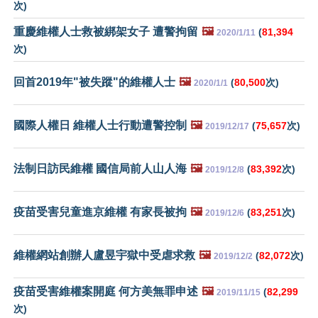
次)
重慶維權人士救被綁架女子 遭警拘留
🖼️
(
81,394
2020/1/11
次)
回首2019年"被失蹤"的維權人士
🖼️
(
80,500
次)
2020/1/1
國際人權日 維權人士行動遭警控制
🖼️
(
75,657
次)
2019/12/17
法制日訪民維權 國信局前人山人海
🖼️
(
83,392
次)
2019/12/8
疫苗受害兒童進京維權 有家長被拘
🖼️
(
83,251
次)
2019/12/6
維權網站創辦人盧昱宇獄中受虐求救
🖼️
(
82,072
次)
2019/12/2
疫苗受害維權案開庭 何方美無罪申述
🖼️
(
82,299
2019/11/15
次)