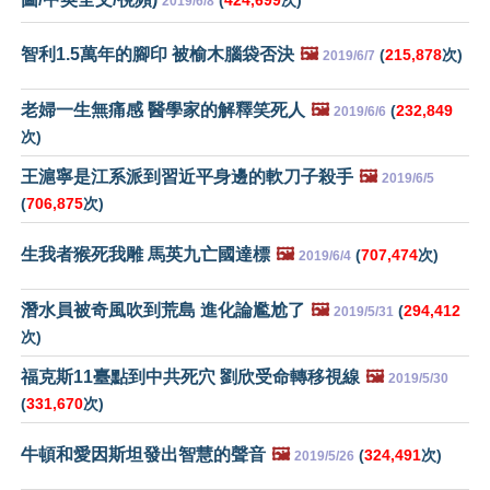
(
424,699
次)
2019/6/8
智利1.5萬年的腳印 被榆木腦袋否決
🖼️
(
215,878
次)
2019/6/7
老婦一生無痛感 醫學家的解釋笑死人
🖼️
(
232,849
2019/6/6
次)
王滬寧是江系派到習近平身邊的軟刀子殺手
🖼️
2019/6/5
(
706,875
次)
生我者猴死我雕 馬英九亡國達標
🖼️
(
707,474
次)
2019/6/4
潛水員被奇風吹到荒島 進化論尷尬了
🖼️
(
294,412
2019/5/31
次)
福克斯11臺點到中共死穴 劉欣受命轉移視線
🖼️
2019/5/30
(
331,670
次)
牛頓和愛因斯坦發出智慧的聲音
🖼️
(
324,491
次)
2019/5/26