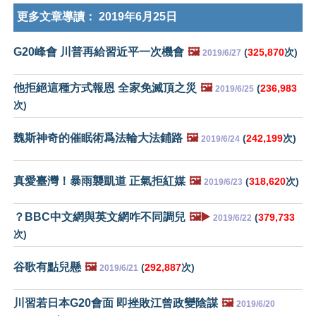
更多文章導讀：
2019年6月25日
G20峰會 川普再給習近平一次機會
🖼️
(
325,870
次)
2019/6/27
他拒絕這種方式報恩 全家免滅頂之災
🖼️
(
236,983
2019/6/25
次)
魏斯神奇的催眠術爲法輪大法鋪路
🖼️
(
242,199
次)
2019/6/24
真愛臺灣！暴雨襲凱道 正氣拒紅媒
🖼️
(
318,620
次)
2019/6/23
？BBC中文網與英文網咋不同調兒
🖼️▶️
(
379,733
2019/6/22
次)
谷歌有點兒懸
🖼️
(
292,887
次)
2019/6/21
川習若日本G20會面 即挫敗江曾政變陰謀
🖼️
2019/6/20