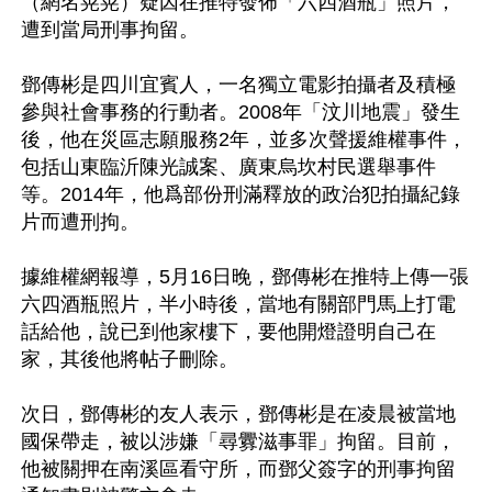
（網名晃晃）疑因在推特發佈「六四酒瓶」照片，
遭到當局刑事拘留。

鄧傳彬是四川宜賓人，一名獨立電影拍攝者及積極
參與社會事務的行動者。2008年「汶川地震」發生
後，他在災區志願服務2年，並多次聲援維權事件，
包括山東臨沂陳光誠案、廣東烏坎村民選舉事件
等。2014年，他爲部份刑滿釋放的政治犯拍攝紀錄
片而遭刑拘。

據維權網報導，5月16日晚，鄧傳彬在推特上傳一張
六四酒瓶照片，半小時後，當地有關部門馬上打電
話給他，說已到他家樓下，要他開燈證明自己在
家，其後他將帖子刪除。

次日，鄧傳彬的友人表示，鄧傳彬是在凌晨被當地
國保帶走，被以涉嫌「尋釁滋事罪」拘留。目前，
他被關押在南溪區看守所，而鄧父簽字的刑事拘留