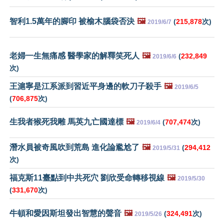
智利1.5萬年的腳印 被榆木腦袋否決
🖼️
(
215,878
次)
2019/6/7
老婦一生無痛感 醫學家的解釋笑死人
🖼️
(
232,849
2019/6/6
次)
王滬寧是江系派到習近平身邊的軟刀子殺手
🖼️
2019/6/5
(
706,875
次)
生我者猴死我雕 馬英九亡國達標
🖼️
(
707,474
次)
2019/6/4
潛水員被奇風吹到荒島 進化論尷尬了
🖼️
(
294,412
2019/5/31
次)
福克斯11臺點到中共死穴 劉欣受命轉移視線
🖼️
2019/5/30
(
331,670
次)
牛頓和愛因斯坦發出智慧的聲音
🖼️
(
324,491
次)
2019/5/26