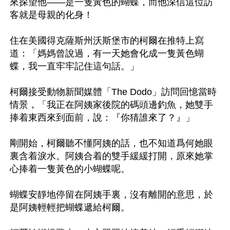
來探望他——是一隻黃色的蝴蝶，而他深信這位訪
客就是母親的化身！

住在美國得克薩斯州沃斯堡市的柯爾在推特上寫
道：「媽媽曾說過，有一天她會化成一隻黃色蝴
蝶，我一直牢牢記住這句話。」

柯爾接受動物新聞媒體「The Dodo」訪問回憶當時
情景，「我正在阿姨家後院的碼頭邊釣魚，她雙手
捧着東西來到面前，說：『你猜誰來了？』」

剛開始，柯爾聽不懂阿姨的話，也不知道爲何她眼
裏含着淚水。阿姨合着的雙手緩緩打開，原來她掌
心捧着一隻黃色的小蝴蝶呢。

蝴蝶安靜地停留在阿姨手裏，沒有離開的意思，於
是阿姨輕輕把蝴蝶遞給柯爾。
