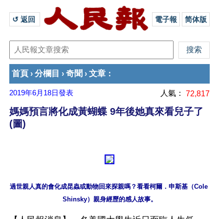
↺ 返回 
電子報
简体版
首頁
分欄目
奇聞
文章
›
›
›
：
2019年6月18日
發表
人氣：
72,817
媽媽預言將化成黃蝴蝶 9年後她真來看兒子了
(圖)
過世親人真的會化成昆蟲或動物回來探親嗎？看看柯爾．申斯基（Cole 