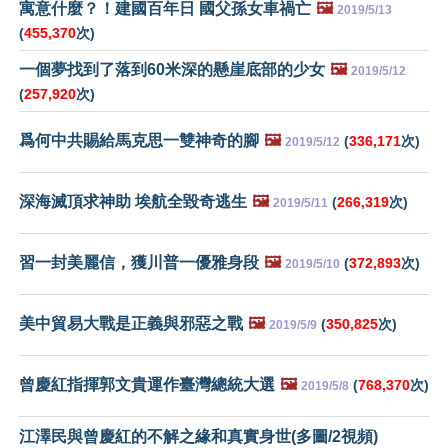
寓意什麼？！建國百年日 國父孫女車禍亡
🖼️
2019/5/13
(
455,370
次)
一個夢找到了落到60米深的懸崖底部的少女
🖼️
2019/5/12
(
257,920
次)
爲何中共賜給馬克思一雙神奇的腳
🖼️
(
336,171
次)
2019/5/12
深海滅頂求神助 埃航全毀奇逃生
🖼️
(
266,319
次)
2019/5/11
習一封美麗信，獲川普一優雅身段
🖼️
(
372,893
次)
2019/5/10
美中貿易大戰是正義與邪惡之戰
🖼️
(
350,825
次)
2019/5/9
曾慶紅指揮郭文貴運作臺灣總統大選
🖼️
(
768,370
次)
2019/5/8
江澤民與曾慶紅的不解之緣和真實身世(多圖/2視頻)