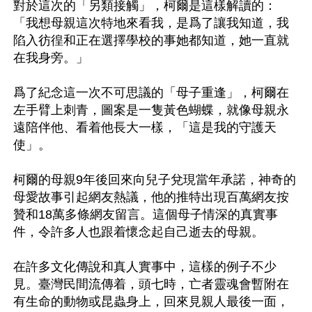
對於這次的「另類接觸」，柯爾是這樣解讀的：
「我想母親這次特地來看我，是爲了讓我知道，我
陷入彷徨和正在選擇學校的事她都知道，她一直就
在我身旁。」

爲了紀念這一次不可思議的「母子重逢」，柯爾在
左手臂上刺青，圖案是一隻黃色蝴蝶，就像母親永
遠陪伴他、看着他長大一樣，「這是我的守護天
使」。

柯爾的母親9年後回來向兒子兌現當年承諾，神奇的
母愛故事引起網友熱議，他的推特出現百萬網友按
贊和18萬多條網友留言。這個母子情深的真實事
件，令許多人也跟着懷念起自己逝去的母親。

在許多文化傳說和真人實事中，這樣的例子不少
見。臺灣民間流傳着，頭七時，亡者靈魂會暫附在
有生命的動物或昆蟲身上，回來見親人最後一面，