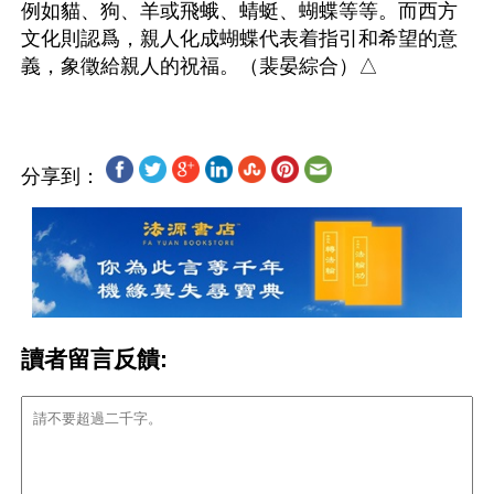
例如貓、狗、羊或飛蛾、蜻蜓、蝴蝶等等。而西方
文化則認爲，親人化成蝴蝶代表着指引和希望的意
分享到：
讀者留言反饋: