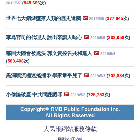
(
845,696
次)
2019/5/7
世界七大銷燬墮落人類的歷史遺蹟
🖼️
(
377,645
次)
2019/5/6
華爲官司的代理人 說出來讓人噁心
🖼️
(
363,958
次)
2019/5/5
稱回大陸會被處決 郭文貴控告共和黨人
🖼️
2019/5/4
(
583,406
次)
黑洞噴流極速搖擺 科學家暈乎兒了
🖼️
(
702,884
次)
2019/5/3
小偷論破產 中共間諜認罪
🖼️
(
725,753
次)
2019/5/2
Copyright© RMB Public Foundation Inc.
All Rights Reserved
人民報網站服務條款