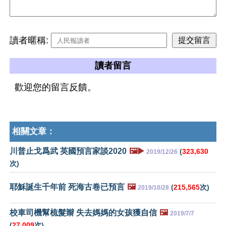
讀者暱稱:
讀者留言
歡迎您的留言反饋。
相關文章：
川普止戈爲武 英國預言家談2020
🖼️▶️
(
323,630
2019/12/26
次)
耶穌誕生千年前 死海古卷已預言
🖼️
(
215,565
次)
2019/10/28
校車司機幫梳髮辮 失去媽媽的女孩獲自信
🖼️
2019/7/7
(
27,009
次)