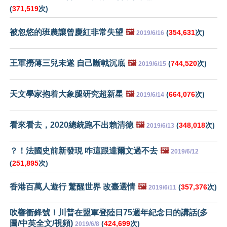
(
371,519
次)
被忽悠的班農讓曾慶紅非常失望
🖼️
(
354,631
次)
2019/6/16
王軍撈薄三兒未遂 自己斷戟沉底
🖼️
(
744,520
次)
2019/6/15
天文學家抱着大象腿研究超新星
🖼️
(
664,076
次)
2019/6/14
看來看去，2020總統跑不出賴清德
🖼️
(
348,018
次)
2019/6/13
？！法國史前新發現 咋這跟達爾文過不去
🖼️
2019/6/12
(
251,895
次)
香港百萬人遊行 驚醒世界 改臺選情
🖼️
(
357,376
次)
2019/6/11
吹響衝鋒號！川普在盟軍登陸日75週年紀念日的講話(多
圖/中英全文/視頻)
(
424,699
次)
2019/6/8