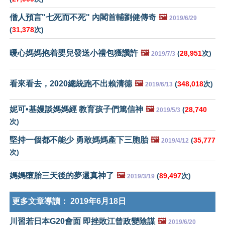
僧人預言"七死而不死" 內閣首輔劉健傳奇
🖼️
2019/6/29
(
31,378
次)
暖心媽媽抱着嬰兒發送小禮包獲讚許
🖼️
(
28,951
次)
2019/7/3
看來看去，2020總統跑不出賴清德
🖼️
(
348,018
次)
2019/6/13
妮可•基嫚談媽媽經 教育孩子們篤信神
🖼️
(
28,740
2019/5/3
次)
堅持一個都不能少 勇敢媽媽產下三胞胎
🖼️
(
35,777
2019/4/12
次)
媽媽墮胎三天後的夢還真神了
🖼️
(
89,497
次)
2019/3/19
更多文章導讀：
2019年6月18日
川習若日本G20會面 即挫敗江曾政變陰謀
🖼️
2019/6/20