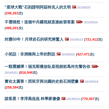
"星球大戰"石刻證明阿茲特克人的文明
🖼️
2019/5/25
(
246,263
次)
不需猜想！這個中共國視頻直接給習答案
🖼️▶️
2019/5/24
(
466,201
次)
封塵50年！月球岩石的研究將驚人
🖼️
(
721,412
次)
2019/5/23
小笑話：非洲豬與上帝的對話
🖼️
(
427,471
次)
2019/5/22
一顆震撼彈！福克斯播放臥底視頻前爲何先警告你
🖼️▶️
(
816,946
次)
2019/5/21
實在太厲害！西班牙與法國的史前石洞壁畫
🖼️
2019/5/19
(
259,394
次)
談客星！李淳風侃侃 科學家傻傻
🖼️
(
770,407
次)
2019/5/14