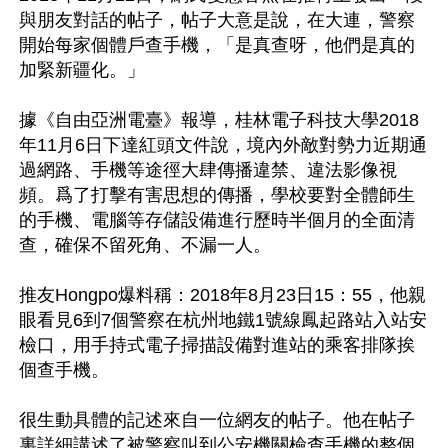
與朋友對話的帖子，帖子大意是說，在大連，警察
開始每家個體戶查手機，「是真查呀，他們是真的
加緊新疆化。」

據《自由亞洲電臺》報導，桂林電子科技大學2018
年11月6日下達紅頭文件說，境內外敵對勢力近期通
過網路、手機等途徑大肆傳播違禁、違法影像視
頻。爲了打擊有害思想的傳播，學校要對全體師生
的手機、電腦等存儲設備進行歷時半個月的全面清
查，確保不留死角、不漏一人。

推友Hongpo爆料稱：2018年8月23日15：55，他親
眼看見6到7個警察在杭州地鐵1號線鳳起路站入站安
檢口，用手持式電子掃描設備對進站的乘客排隊挨
個查手機。

很生動具體的記述來自一位網友的帖子。他在帖子
裏詳細講述了被警察叫到公安機關檢查手機的整個