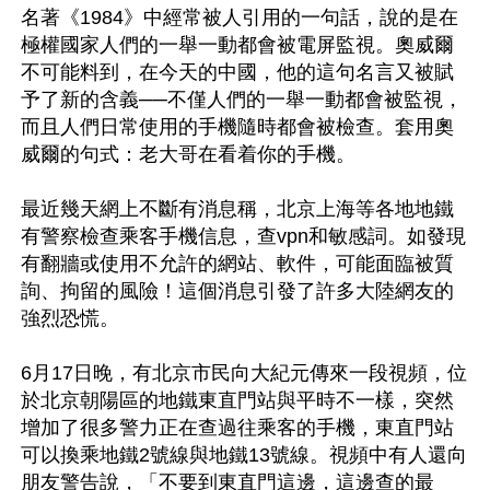
名著《1984》中經常被人引用的一句話，說的是在
極權國家人們的一舉一動都會被電屏監視。奧威爾
不可能料到，在今天的中國，他的這句名言又被賦
予了新的含義──不僅人們的一舉一動都會被監視，
而且人們日常使用的手機隨時都會被檢查。套用奧
威爾的句式：老大哥在看着你的手機。

最近幾天網上不斷有消息稱，北京上海等各地地鐵
有警察檢查乘客手機信息，查vpn和敏感詞。如發現
有翻牆或使用不允許的網站、軟件，可能面臨被質
詢、拘留的風險！這個消息引發了許多大陸網友的
強烈恐慌。

6月17日晚，有北京市民向大紀元傳來一段視頻，位
於北京朝陽區的地鐵東直門站與平時不一樣，突然
增加了很多警力正在查過往乘客的手機，東直門站
可以換乘地鐵2號線與地鐵13號線。視頻中有人還向
朋友警告說，「不要到東直門這邊，這邊查的最