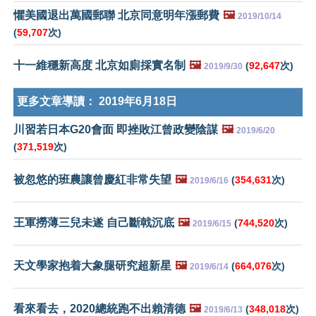
懼美國退出萬國郵聯 北京同意明年漲郵費
🖼️
2019/10/14
(
59,707
次)
十一維穩新高度 北京如廁採實名制
🖼️
(
92,647
次)
2019/9/30
更多文章導讀：
2019年6月18日
川習若日本G20會面 即挫敗江曾政變陰謀
🖼️
2019/6/20
(
371,519
次)
被忽悠的班農讓曾慶紅非常失望
🖼️
(
354,631
次)
2019/6/16
王軍撈薄三兒未遂 自己斷戟沉底
🖼️
(
744,520
次)
2019/6/15
天文學家抱着大象腿研究超新星
🖼️
(
664,076
次)
2019/6/14
看來看去，2020總統跑不出賴清德
🖼️
(
348,018
次)
2019/6/13