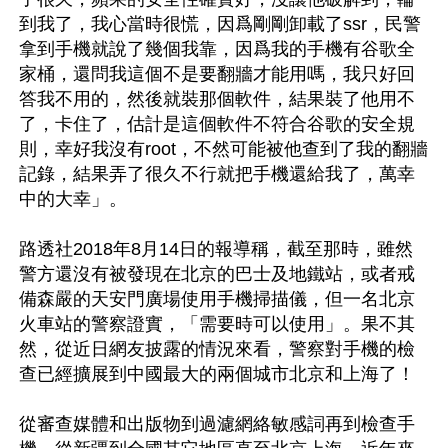
到我了，我心當時很慌，因爲剛剛卸載了ssr，民警
拿到手機就說了幾個我靠，因爲我的手機有谷歌全
家桶，還問我這個不是要翻牆才能用嗎，我只好回
答我不用的，然後就裝那個軟件，結果裝了他用不
了，卡住了，估計是這個軟件不符合谷歌的安全規
則，幸好我沒有root，不然可能被他查到了我的翻牆
記錄，結果弄了很久不行就把手機還給我了，萬幸
中的大幸」。

路透社2018年8月14日的報導稱，截至那時，雖然
警方還沒有被發現在北京的巴士及地鐵站，或者戒
備森嚴的天安門廣場使用手機掃描儀，但一名北京
火車站的警察證實，「需要時可以使用」。果不其
然，從近日網友披露的情況來看，警察對手機的檢
查已經擴展到中國最大的兩個城市北京和上海了！

從審查媒體和出版物到過濾網絡敏感詞再到檢查手