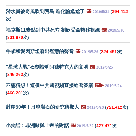
潛水員被奇風吹到荒島 進化論尷尬了
🖼️
(
294,412
2019/5/31
次)
福克斯11臺點到中共死穴 劉欣受命轉移視線
🖼️
2019/5/30
(
331,670
次)
牛頓和愛因斯坦發出智慧的聲音
🖼️
(
324,491
次)
2019/5/26
"星球大戰"石刻證明阿茲特克人的文明
🖼️
2019/5/25
(
246,263
次)
不需猜想！這個中共國視頻直接給習答案
🖼️▶️
2019/5/24
(
466,201
次)
封塵50年！月球岩石的研究將驚人
🖼️
(
721,412
次)
2019/5/23
小笑話：非洲豬與上帝的對話
🖼️
(
427,471
次)
2019/5/22