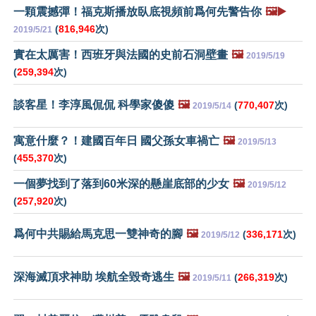
一顆震撼彈！福克斯播放臥底視頻前爲何先警告你
🖼️▶️
(
816,946
次)
2019/5/21
實在太厲害！西班牙與法國的史前石洞壁畫
🖼️
2019/5/19
(
259,394
次)
談客星！李淳風侃侃 科學家傻傻
🖼️
(
770,407
次)
2019/5/14
寓意什麼？！建國百年日 國父孫女車禍亡
🖼️
2019/5/13
(
455,370
次)
一個夢找到了落到60米深的懸崖底部的少女
🖼️
2019/5/12
(
257,920
次)
爲何中共賜給馬克思一雙神奇的腳
🖼️
(
336,171
次)
2019/5/12
深海滅頂求神助 埃航全毀奇逃生
🖼️
(
266,319
次)
2019/5/11