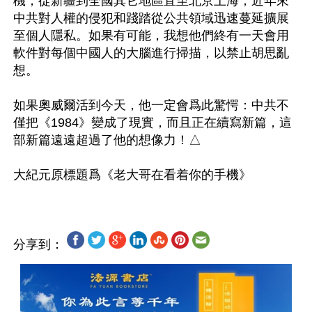
機，從新疆到全國其它地區直至北京上海，近年來
中共對人權的侵犯和踐踏從公共領域迅速蔓延擴展
至個人隱私。如果有可能，我想他們終有一天會用
軟件對每個中國人的大腦進行掃描，以禁止胡思亂
想。

如果奧威爾活到今天，他一定會爲此驚愕：中共不
僅把《1984》變成了現實，而且正在續寫新篇，這
部新篇遠遠超過了他的想像力！△

分享到：