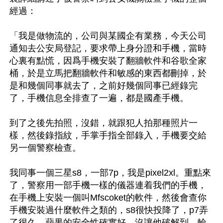
經過：

「我是做物流的，公司與某國企有業務，今天公司
通知去公安局登記，要求帶上身分證和手機，當時
心裏有點慌，因爲手機安裝了翻牆軟件和谷歌全家
桶，於是立馬把翻牆軟件和敏感的東西都刪掉，於
是和幾個同事就去了，之前好幾個同事已經錄完
了，手機信息全排查了一遍，都是國產手機。

到了之後先拍照，沒錯，就跟犯人拍那種照片一
樣，然後錄指紋，手掌手指全部錄入，手機要交給
另一個警察檢查。

我同事一個三星s8，一部7p，我是pixel2xl。重點來
了，警察用一部手機一樣的儀器連着我們的手機，
在手機上安裝一個叫Mfscoket的軟件，然後會查你
手機安裝過什麼軟件之類的，s8很快投降了，p7弄
了很久，蘋果的安全性確實好，沒讓他破解到，輪