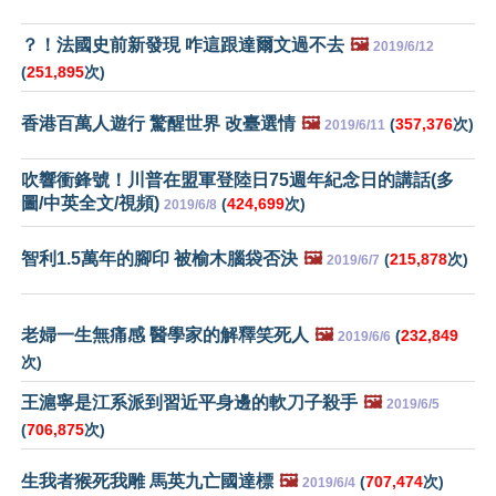
？！法國史前新發現 咋這跟達爾文過不去
🖼️
2019/6/12
(
251,895
次)
香港百萬人遊行 驚醒世界 改臺選情
🖼️
(
357,376
次)
2019/6/11
吹響衝鋒號！川普在盟軍登陸日75週年紀念日的講話(多
圖/中英全文/視頻)
(
424,699
次)
2019/6/8
智利1.5萬年的腳印 被榆木腦袋否決
🖼️
(
215,878
次)
2019/6/7
老婦一生無痛感 醫學家的解釋笑死人
🖼️
(
232,849
2019/6/6
次)
王滬寧是江系派到習近平身邊的軟刀子殺手
🖼️
2019/6/5
(
706,875
次)
生我者猴死我雕 馬英九亡國達標
🖼️
(
707,474
次)
2019/6/4