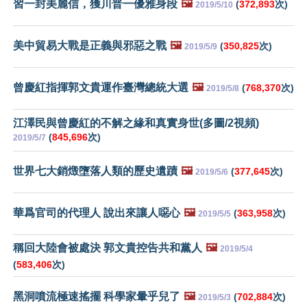
習一封美麗信，獲川普一優雅身段
🖼️
(
372,893
次)
2019/5/10
美中貿易大戰是正義與邪惡之戰
🖼️
(
350,825
次)
2019/5/9
曾慶紅指揮郭文貴運作臺灣總統大選
🖼️
(
768,370
次)
2019/5/8
江澤民與曾慶紅的不解之緣和真實身世(多圖/2視頻)
(
845,696
次)
2019/5/7
世界七大銷燬墮落人類的歷史遺蹟
🖼️
(
377,645
次)
2019/5/6
華爲官司的代理人 說出來讓人噁心
🖼️
(
363,958
次)
2019/5/5
稱回大陸會被處決 郭文貴控告共和黨人
🖼️
2019/5/4
(
583,406
次)
黑洞噴流極速搖擺 科學家暈乎兒了
🖼️
(
702,884
次)
2019/5/3