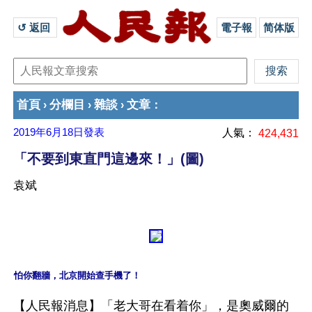
↺ 返回 
電子報
简体版
首頁
分欄目
雜談
文章
›
›
›
：
2019年6月18日
發表
人氣：
424,431
「不要到東直門這邊來！」(圖)
袁斌
怕你翻牆，北京開始查手機了！
【人民報消息】「老大哥在看着你」，是奧威爾的