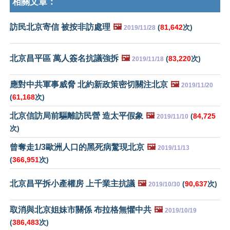
相關文章：
訪民北京寄信 被按非訪處理
🖼️
(
81,642
次)
2019/11/28
北京昌平區 萬人簽名抗議強拆
🖼️
(
83,220
次)
2019/11/18
應對中共軍事威脅 北約新政策密切關注北京
🖼️
2019/11/20
(
61,168
次)
北京信訪局前驅離訪民營 造太平假象
🖼️
(
84,725
2019/11/10
次)
曾奪走1/3歐洲人口的黑死病驚現北京
🖼️
2019/11/13
(
366,951
次)
北京昌平拆小產權房 上千業主抗議
🖼️
(
90,637
次)
2019/10/30
取消與北京姐妹市關係 布拉格無懼中共
🖼️
2019/10/19
(
386,483
次)