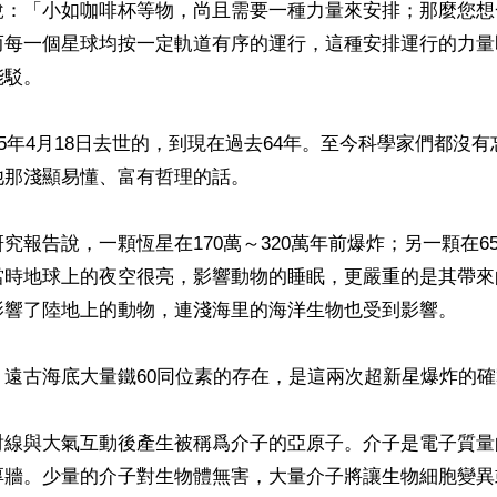
說：「小如咖啡杯等物，尚且需要一種力量來安排；那麼您想
而每一個星球均按一定軌道有序的運行，這種安排運行的力量
駁。

55年4月18日去世的，到現在過去64年。至今科學家們都沒
那淺顯易懂、富有哲理的話。

究報告說，一顆恆星在170萬～320萬年前爆炸；另一顆在65
當時地球上的夜空很亮，影響動物的睡眠，更嚴重的是其帶來
影響了陸地上的動物，連淺海里的海洋生物也受到影響。

遠古海底大量鐵60同位素的存在，是這兩次超新星爆炸的確
線與大氣互動後產生被稱爲介子的亞原子。介子是電子質量的
厚牆。少量的介子對生物體無害，大量介子將讓生物細胞變異或