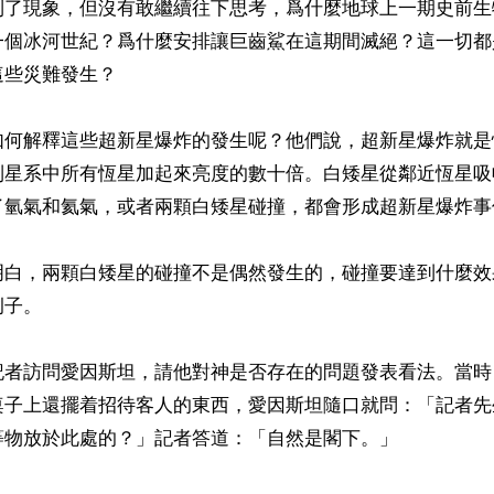
到了現象，但沒有敢繼續往下思考，爲什麼地球上一期史前生
一個冰河世紀？爲什麼安排讓巨齒鯊在這期間滅絕？這一切都
些災難發生？

如何解釋這些超新星爆炸的發生呢？他們說，超新星爆炸就是
到星系中所有恆星加起來亮度的數十倍。白矮星從鄰近恆星吸
了氫氣和氦氣，或者兩顆白矮星碰撞，都會形成超新星爆炸事件
明白，兩顆白矮星的碰撞不是偶然發生的，碰撞要達到什麼效
子。

記者訪問愛因斯坦，請他對神是否存在的問題發表看法。當時
桌子上還擺着招待客人的東西，愛因斯坦隨口就問：「記者先
物放於此處的？」記者答道：「自然是閣下。」 
