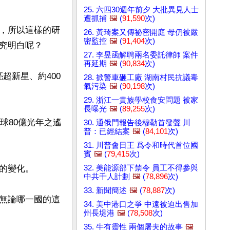
25. 六四30週年前夕 大批異見人士
遭抓捕
🖼️
(
91,590
次)
，所以這樣的研
26. 黃琦案又傳祕密開庭 母仍被嚴
密監控
🖼️
(
91,404
次)
究明白呢？

27. 李昱函解聘兩名委託律師 案件
再延期
🖼️
(
90,834
次)
超新星、約400
28. 掀警車砸工廠 湖南村民抗議毒
氣污染
🖼️
(
90,198
次)
29. 浙江一貴族學校食安問題 被家
長曝光
🖼️
(
89,255
次)
球80億光年之遙
30. 通俄門報告後穆勒首發聲 川
普：已經結案
🖼️
(
84,101
次)
31. 川普會日王 爲令和時代首位國
賓
🖼️
(
79,415
次)
32. 美能源部下禁令 員工不得參與
變化。

中共千人計劃
🖼️
(
78,896
次)
33. 新聞簡述
🖼️
(
78,887
次)
無論哪一國的這
34. 美中港口之爭 中遠被迫出售加
州長堤港
🖼️
(
78,508
次)
35. 牛有靈性 兩個屠夫的故事
🖼️