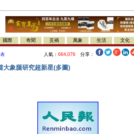
國際
奇聞
災禍
萬象
生活
文化
人氣：
664,076
分享：
發表
着大象腿研究超新星(多圖)