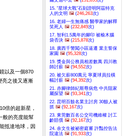
15. "星球大戰"石刻證明阿茲特克
人的文明
🖼️
(
246,263
次)
16. 老婦一生無痛感 醫學家的解釋
笑死人
🖼️
(
232,849
次)
17. 智利1.5萬年的腳印 被榆木腦
袋否決
🖼️
(
215,878
次)
18. 廣西千警闖小區逼遷 業主誓保
家園
🖼️
(
95,328
次)
19. 獎金與公務員相差數萬 四川教
師討薪
🖼️
(
94,552
次)
以及一個870
20. 被欠薪800萬元 寧夏球員拉橫
幅討薪
🖼️
(
94,392
次)
變亮之後又逐漸
21. 赤腳律師紀斯尊病危 中共阻家
屬探望
🖼️
(
93,341
次)
22. 昆明百餘名業主討房 30餘人被
抓
🖼️
(
92,167
次)
10倍的超新星，
23. 東莞數百名公交司機維權 討工
非同一般的亮度能幫
齡賠償
🖼️
(
92,167
次)
能抵達地球，因
24. 余文生被祕密庭審 許豔控告法
院違法
🖼️
(
91,933
次)