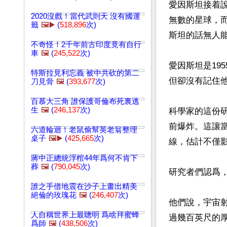
愛因斯坦接着
2020沒戲！當代武則天 沒有國運
無數的星球，
籤
🖼️▶️
(
518,896
次)
斯坦的話無人能
不奇怪！2千年前古印度竟有自行
車
🖼️
(
245,522
次)
愛因斯坦是19
特斯拉見利忘義 被中共砍的第二
但卻沒有記住他
刀見骨
🖼️
(
393,677
次)
百慕大三角 誰保護哥倫布死裏逃
生
🖼️
(
246,137
次)
科學家的這份研
前爆炸。這讓
六道輪迴！老鼠偷幫英老翁整理
桌子
🖼️▶️
(
425,665
次)
線，估計不僅
蔣中正總統浮棺44年爲何不肯下
葬
🖼️
(
790,045
次)
研究者們認爲，
誰之手借地震在沙子上畫出精美
絕倫的玫瑰花
🖼️
(
246,407
次)
他們說，宇宙射
人自稱世界上最聰明 爲啥拜蜜蜂
過幾百英尺的
爲師
🖼️
(
438,506
次)