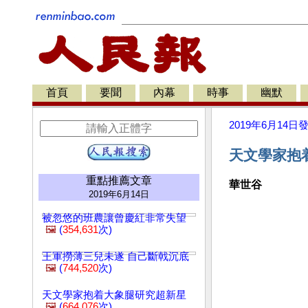
首頁
要聞
內幕
時事
幽默
2019年6月14日
天文學家抱
重點推薦文章
華世谷
2019年6月14日
被忽悠的班農讓曾慶紅非常失望
🖼️
(
354,631
次)
王軍撈薄三兒未遂 自己斷戟沉底
🖼️
(
744,520
次)
天文學家抱着大象腿研究超新星
🖼️
(
664,076
次)