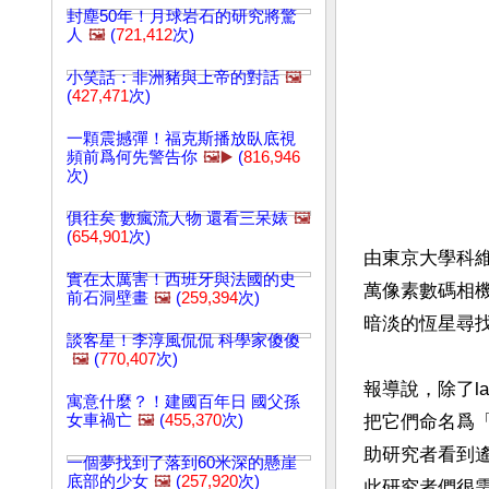
封塵50年！月球岩石的研究將驚
人
🖼️
(
721,412
次)
小笑話：非洲豬與上帝的對話
🖼️
(
427,471
次)
一顆震撼彈！福克斯播放臥底視
頻前爲何先警告你
🖼️▶️
(
816,946
次)
俱往矣 數瘋流人物 還看三呆婊
🖼️
(
654,901
次)
由東京大學科維
實在太厲害！西班牙與法國的史
萬像素數碼相
前石洞壁畫
🖼️
(
259,394
次)
暗淡的恆星尋找
談客星！李淳風侃侃 科學家傻傻
🖼️
(
770,407
次)
報導說，除了l
寓意什麼？！建國百年日 國父孫
女車禍亡
🖼️
(
455,370
次)
把它們命名爲「超
助研究者看到
一個夢找到了落到60米深的懸崖
底部的少女
🖼️
(
257,920
次)
此研究者們很需