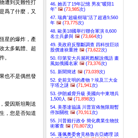
物遭到災難性打
46. 她丟了19年記憶 男友"暖陪1
年"
🖼️
(
73,985
次)
是爲了什麼，又
47. 瑞典"超級樹瑞"活了超過9,560
年
🖼️
(
73,775
次)
48. 歐美18國舉行聯合軍演 8,600
名士兵參與
🖼️
(
73,664
次)
恆星的爆炸，產
49. 美政府反壟斷調查 四科技巨頭
收太多氣體、超
股價連袂重挫
🖼️
(
73,622
次)
。

50. 印第安大兵瀕死甦醒說俄語 畫
風如俄國名家
🖼️
(
73,376
次)
51. 新聞簡述
🖼️
(
73,039
次)
果也不是偶然發
52. 史前文明的產物？埃及三大金
字塔之謎
🖼️
(
71,941
次)
53. 伊朗威脅升級 美國向中東增兵
1,500人
🖼️
(
71,898
次)
，愛因斯坦剛送
54. 美墨達協議 川普宣佈無限期暫
停加關稅
🖼️
(
70,911
次)
生，您是否知道
55. 川普籤行政令 簡化農業生物技
術審查
🖼️
(
70,807
次)
56. 蓬佩奧委會見格魯吉亞總理 談