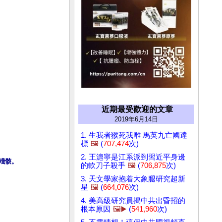
近期最受歡迎的文章
2019年6月14日
1. 生我者猴死我雕 馬英九亡國達
標
🖼️
(
707,474
次)
2. 王滬寧是江系派到習近平身邊
殘骸。
的軟刀子殺手
🖼️
(
706,875
次)
3. 天文學家抱着大象腿研究超新
星
🖼️
(
664,076
次)
4. 美高級研究員揭中共出昏招的
根本原因
🖼️▶️
(
541,960
次)