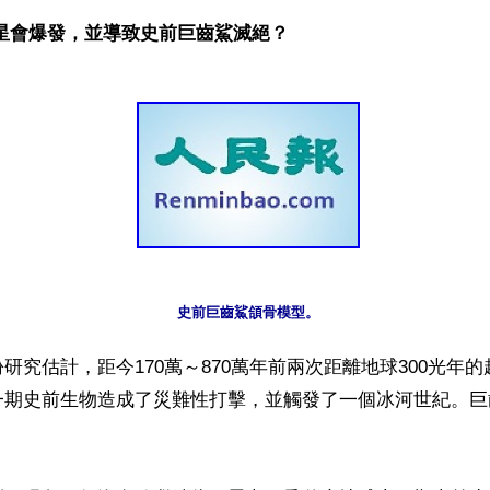
新星會爆發，並導致史前巨齒鯊滅絕？
史前巨齒鯊頜骨模型。
研究估計，距今170萬～870萬年前兩次距離地球300光年
一期史前生物造成了災難性打擊，並觸發了一個冰河世紀。巨

