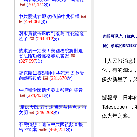
🖼️
(
707,474
次)
中共覆滅在即 勿依賴中共保權
🖼️
▶️
(
454,061
次)
潛水員被奇風吹到荒島 進化論尷
肉眼可見光（綠色
尬了
🖼️
(
294,412
次)
攝）形成的SN198
該來的一定來！美國務院將對迫
害法輪功者嚴格審覈簽證
🖼️
【人民報消息
(
327,997
次)
化，有的淘汰
福克斯11臺點到中共死穴 劉欣受
命轉移視線
🖼️
(
331,670
次)
多少新星了，又
牛頓和愛因斯坦發出智慧的聲音
🖼️
(
324,491
次)
據報導，日本科
Telescop
"星球大戰"石刻證明阿茲特克人的
文明
🖼️
(
246,263
次)
不需猜想！這個中共國視頻直接
給習答案
🖼️▶️
(
466,201
次)