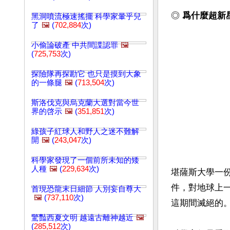
◎
 爲什麼超
黑洞噴流極速搖擺 科學家暈乎兒
了
🖼️
(
702,884
次)
小偷論破產 中共間諜認罪
🖼️
(
725,753
次)
探險隊再探勘它 也只是摸到大象
的一條腿
🖼️
(
713,504
次)
斯洛伐克與烏克蘭大選對當今世
界的啓示
🖼️
(
351,851
次)
綠孩子紅球人和野人之迷不難解
開
🖼️
(
243,047
次)
科學家發現了一個前所未知的矮
人種
🖼️
(
229,634
次)
堪薩斯大學一份
件，對地球上
首現恐龍末日細節 人別妄自尊大
🖼️
(
737,110
次)
這期間滅絕的。
驚豔西夏文明 越遠古離神越近
🖼️
(
285,512
次)