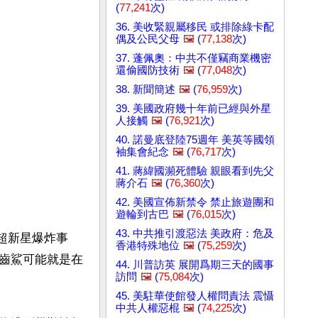
(
77,241
次)
36. 美收緊親屬移民 或排除綠卡配
偶及公民父母
🖼️
(
77,138
次)
37. 蓬佩奧：中共不僅竊商業機密
還偷國防技術
🖼️
(
77,048
次)
38. 新聞簡述
🖼️
(
76,959
次)
39. 美國政府幾十年前已經與外星
人接觸
🖼️
(
76,921
次)
40. 諾曼底登陸75週年 美英等國領
袖集會紀念
🖼️
(
76,717
次)
41. 蔣緯國瀕死體驗 親眼看到先父
蔣介石
🖼️
(
76,360
次)
42. 美國宣佈新禁令 禁止旅遊團和
遊輪到古巴
🖼️
(
76,015
次)
43. 中共推引渡惡法 美政府：危及
的超新星爆炸事
香港特殊地位
🖼️
(
75,259
次)
齒鯊可能就是在
44. 川普訪英 展開爲期三天的國事
訪問
🖼️
(
75,084
次)
45. 美駐華使館發人權問責法 震懾
中共人權惡棍
🖼️
(
74,225
次)