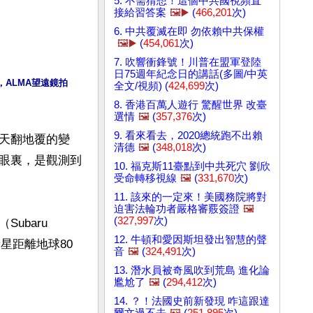
5. 不需猜想！這個中共國視頻直
接給習答案
🖼️▶️
(
466,201
次)
6. 中共覆滅在即 勿依賴中共保權
🖼️▶️
(
454,061
次)
7. 吹響衝鋒號！川普在盟軍登陸
日75週年紀念日的講話(多圖/中英
ALMA望遠鏡拍
全文/視頻) (
424,699
次)
8. 香港百萬人遊行 驚醒世界 改臺
選情
🖼️
(
357,376
次)
9. 看來看去，2020總統跑不出賴
天翻地覆的變
清德
🖼️
(
348,018
次)
眼裏，是觀測到
10. 福克斯11臺點到中共死穴 劉欣
受命轉移視線
🖼️
(
331,670
次)
11. 該來的一定來！美國務院將對
迫害法輪功者嚴格審覈簽證
🖼️
(
327,997
次)
baru 
12. 牛頓和愛因斯坦發出智慧的聲
新星距離地球80
音
🖼️
(
324,491
次)
13. 潛水員被奇風吹到荒島 進化論
尷尬了
🖼️
(
294,412
次)
14. ？！法國史前新發現 咋這跟達
爾文過不去
🖼️
(
251,895
次)