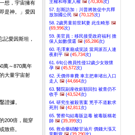
主權和尊重人權
🖼️
(
70,306
次)
一想，宇宙擁有
57. 彭斯訪加：川普將敦促中共釋
即是神。」愛因
放加國公民
🖼️
(
70,125
次)
58. 2歲男童前世弒妻 此生畸形
🖼️
(
69,996
次)
59. 美官員：移民接受政府福利 擔
有忘記愛因斯坦，
保人如數償還
🖼️
(
65,286
次)
60. 毛澤東廟成笑談 當局派百人連
夜剷平
🖼️
(
45,734
次)
61. 6旬公務員性侵12歲少女致懷
0萬～870萬年
孕
🖼️
(
45,572
次)
的大量宇宙射
62. 天價停車費 車主把車堵出入口
走人
🖼️
(
44,664
次)
63. 醫院副座收鉅額回扣 被查仍不
收手
🖼️
(
43,524
次)
鑿證據。

64. 研究生被殺害案 兇手不道歉求
死刑
🖼️
(
42,811
次)
65. 警察勾結毒販盜毒 被毒販稱老
200倍，能穿
師
🖼️
(
39,399
次)
66. 救命藥硝酸甘油片 價錢大漲又
致癌。

常斷貨
🖼️
(
39,290
次)