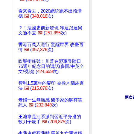
看來看去，2020總統跑不出賴清
德
🖼️
(
348,018
次)
？！法國史前新發現 咋這跟達爾
文過不去
🖼️
(
251,895
次)
香港百萬人遊行 驚醒世界 改臺選
情
🖼️
(
357,376
次)
吹響衝鋒號！川普在盟軍登陸日
75週年紀念日的講話(多圖/中英全
文/視頻) (
424,699
次)
智利1.5萬年的腳印 被榆木腦袋否
決
🖼️
(
215,878
次)
兩次
老婦一生無痛感 醫學家的解釋笑
死人
🖼️
(
232,849
次)
王滬寧是江系派到習近平身邊的
軟刀子殺手
🖼️
(
706,875
次)
生我者猴死我雕 馬英九亡國達標