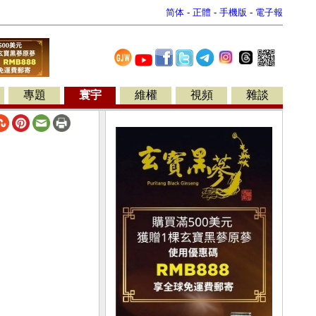
简体
-
正體
-
手機版
-
電子報
專題
寰宇
維權
視頻
雜談