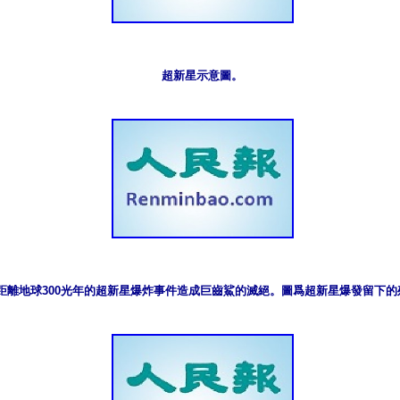
超新星示意圖。
距離地球300光年的超新星爆炸事件造成巨齒鯊的滅絕。圖爲超新星爆發留下的