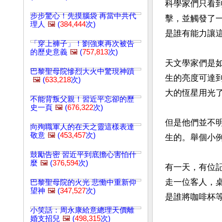
科學家們只看
步步驚心！先摸腦袋 再當中共代
擊，並觸發了
理人
🖼️
(
384,444
次)
是誰有能力讓這
「穿上褲子」！劉強東再次被告
的歷史意義
🖼️
(
757,813
次)
天文學家們是
巴黎聖母院慘烈大火中驚現神蹟
生的亮度可達
🖼️
(
633,218
次)
大的恆星用光
不能背叛父親！習近平忘卻的歷
史一頁
🖼️
(
676,322
次)
但是他們並不
向殉職軍人的在天之靈這樣表達
敬意
🖼️
(
453,457
次)
生的。舉個小例
鼓勵告密 習近平到底擔心害怕什
麼
🖼️
(
376,594
次)
有一天，有位
走一位客人，
巴黎聖母院的火光 悲慟中重新仰
望神
🖼️
(
347,527
次)
是誰將咖啡杯等
小笑話：周永康給意總理天價離
婚支招兒
🖼️
(
498,315
次)