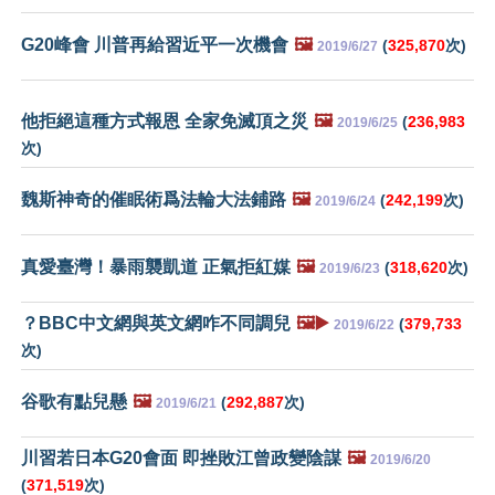
G20峰會 川普再給習近平一次機會
🖼️
(
325,870
次)
2019/6/27
他拒絕這種方式報恩 全家免滅頂之災
🖼️
(
236,983
2019/6/25
次)
魏斯神奇的催眠術爲法輪大法鋪路
🖼️
(
242,199
次)
2019/6/24
真愛臺灣！暴雨襲凱道 正氣拒紅媒
🖼️
(
318,620
次)
2019/6/23
？BBC中文網與英文網咋不同調兒
🖼️▶️
(
379,733
2019/6/22
次)
谷歌有點兒懸
🖼️
(
292,887
次)
2019/6/21
川習若日本G20會面 即挫敗江曾政變陰謀
🖼️
2019/6/20
(
371,519
次)