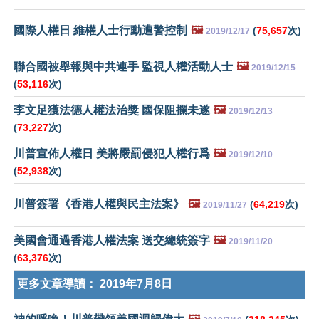
國際人權日 維權人士行動遭警控制
🖼️
(
75,657
次)
2019/12/17
聯合國被舉報與中共連手 監視人權活動人士
🖼️
2019/12/15
(
53,116
次)
李文足獲法德人權法治獎 國保阻攔未遂
🖼️
2019/12/13
(
73,227
次)
川普宣佈人權日 美將嚴罰侵犯人權行爲
🖼️
2019/12/10
(
52,938
次)
川普簽署《香港人權與民主法案》
🖼️
(
64,219
次)
2019/11/27
美國會通過香港人權法案 送交總統簽字
🖼️
2019/11/20
(
63,376
次)
更多文章導讀：
2019年7月8日