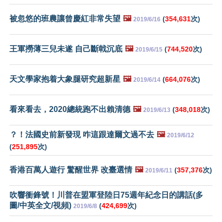
被忽悠的班農讓曾慶紅非常失望
🖼️
(
354,631
次)
2019/6/16
王軍撈薄三兒未遂 自己斷戟沉底
🖼️
(
744,520
次)
2019/6/15
天文學家抱着大象腿研究超新星
🖼️
(
664,076
次)
2019/6/14
看來看去，2020總統跑不出賴清德
🖼️
(
348,018
次)
2019/6/13
？！法國史前新發現 咋這跟達爾文過不去
🖼️
2019/6/12
(
251,895
次)
香港百萬人遊行 驚醒世界 改臺選情
🖼️
(
357,376
次)
2019/6/11
吹響衝鋒號！川普在盟軍登陸日75週年紀念日的講話(多
圖/中英全文/視頻)
(
424,699
次)
2019/6/8