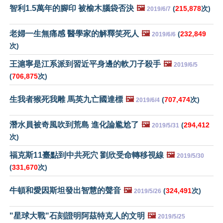
智利1.5萬年的腳印 被榆木腦袋否決
🖼️
(
215,878
次)
2019/6/7
老婦一生無痛感 醫學家的解釋笑死人
🖼️
(
232,849
2019/6/6
次)
王滬寧是江系派到習近平身邊的軟刀子殺手
🖼️
2019/6/5
(
706,875
次)
生我者猴死我雕 馬英九亡國達標
🖼️
(
707,474
次)
2019/6/4
潛水員被奇風吹到荒島 進化論尷尬了
🖼️
(
294,412
2019/5/31
次)
福克斯11臺點到中共死穴 劉欣受命轉移視線
🖼️
2019/5/30
(
331,670
次)
牛頓和愛因斯坦發出智慧的聲音
🖼️
(
324,491
次)
2019/5/26
"星球大戰"石刻證明阿茲特克人的文明
🖼️
2019/5/25