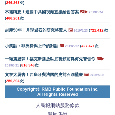
(
246,263
次)
不需猜想！這個中共國視頻直接給習答案
🖼️▶️
2019/5/24
(
466,201
次)
封塵50年！月球岩石的研究將驚人
🖼️
(
721,412
次)
2019/5/23
小笑話：非洲豬與上帝的對話
🖼️
(
427,471
次)
2019/5/22
一顆震撼彈！福克斯播放臥底視頻前爲何先警告你
🖼️▶️
(
816,946
次)
2019/5/21
實在太厲害！西班牙與法國的史前石洞壁畫
🖼️
2019/5/19
(
259,394
次)
Copyright© RMB Public Foundation Inc.
All Rights Reserved
人民報網站服務條款
關於我們