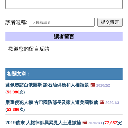
讀者暱稱:
讀者留言
歡迎您的留言反饋。
相關文章：
蓬佩奧訪白俄羅斯 談石油供應和人權話題
🖼️
2020/2/2
(
53,980
次)
嚴重侵犯人權 古巴國防部長及家人遭美國製裁
🖼️
2020/1/3
(
53,366
次)
2019歲末 人權律師與異見人士遭抓捕
🖼️
(
77,657
次)
2020/1/3