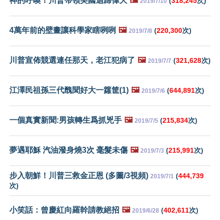
神的呼喚！川普帶領美國迴歸偉大
🖼️
(
318,245
次)
2019/7/10
4萬年前的壁畫讓科學家瞎咧咧
🖼️
(
220,300
次)
2019/7/8
川普宣佈競選連任那天，老江犯病了
🖼️
(
321,628
次)
2019/7/7
江澤民祖孫三代醜聞好大一籮筐(1)
🖼️
(
644,891
次)
2019/7/6
一個真實新聞:男孩轉生爲抓兇手
🖼️
(
215,834
次)
2019/7/5
夢遇耶穌 汽油潑身燒3次 毫髮未傷
🖼️
(
215,991
次)
2019/7/3
步入朝鮮！川普三救金正恩 (多圖/3視頻)
(
444,739
2019/7/1
次)
小笑話：曾慶紅向羅幹請教絕招
🖼️
(
402,611
次)
2019/6/28