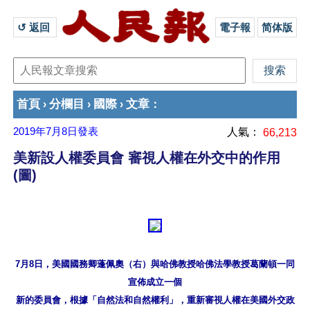
↺ 返回 
電子報
简体版
首頁
分欄目
國際
文章
›
›
›
：
2019年7月8日
發表
人氣：
66,213
美新設人權委員會 審視人權在外交中的作用
(圖)
7月8日，美國國務卿蓬佩奧（右）與哈佛教授哈佛法學教授葛蘭頓一同
宣佈成立一個

新的委員會，根據「自然法和自然權利」，重新審視人權在美國外交政