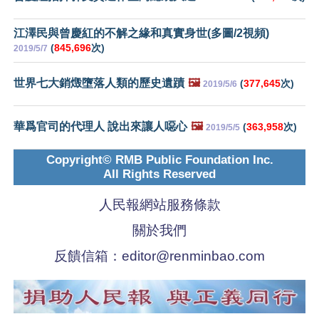
江澤民與曾慶紅的不解之緣和真實身世(多圖/2視頻)
(
845,696
次)
2019/5/7
世界七大銷燬墮落人類的歷史遺蹟
🖼️
(
377,645
次)
2019/5/6
華爲官司的代理人 說出來讓人噁心
🖼️
(
363,958
次)
2019/5/5
Copyright© RMB Public Foundation Inc.
All Rights Reserved
人民報網站服務條款
關於我們
反饋信箱：
editor@renminbao.com