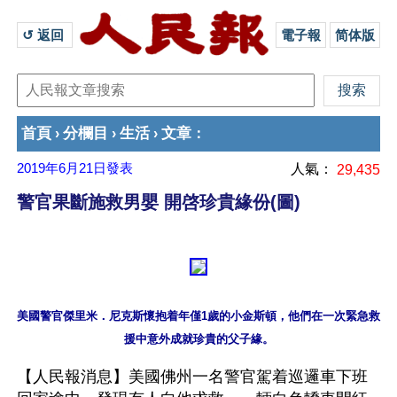
↺ 返回 
電子報
简体版
首頁
分欄目
生活
文章
›
›
›
：
2019年6月21日
發表
人氣：
29,435
警官果斷施救男嬰 開啓珍貴緣份(圖)
美國警官傑里米．尼克斯懷抱着年僅1歲的小金斯頓，他們在一次緊急救
【人民報消息】美國佛州一名警官駕着巡邏車下班