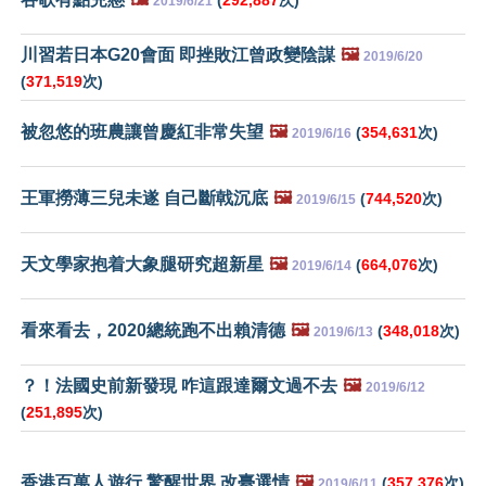
2019/6/21
川習若日本G20會面 即挫敗江曾政變陰謀
🖼️
2019/6/20
(
371,519
次)
被忽悠的班農讓曾慶紅非常失望
🖼️
(
354,631
次)
2019/6/16
王軍撈薄三兒未遂 自己斷戟沉底
🖼️
(
744,520
次)
2019/6/15
天文學家抱着大象腿研究超新星
🖼️
(
664,076
次)
2019/6/14
看來看去，2020總統跑不出賴清德
🖼️
(
348,018
次)
2019/6/13
？！法國史前新發現 咋這跟達爾文過不去
🖼️
2019/6/12
(
251,895
次)
香港百萬人遊行 驚醒世界 改臺選情
🖼️
(
357,376
次)
2019/6/11