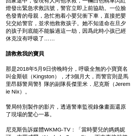
回家途中，發現有人向他求救，一輛白色轎車閃紅
燈發出緊急求救訊號，警官立即上前協助。一位臉
色發青的母親，急忙抱着小嬰兒衝下車，直接把嬰
兒交給警官，並求他救救孩子。她不知道命在旦夕
的孩子到底能不能躲過這一劫，因爲此時小孩已經
休克沒有呼吸了……

請救救我的寶貝
那是2018年5月9日傍晚時分，呼吸全無的小寶寶名
叫金斯頓（Kingston），才3個月大，而警官則是馬
里昂縣警局警犭隊的副隊長傑里米．尼克斯（Jerem
ie Nix）。

警局特別製作的影片，透過警車監視錄像畫面還原
了現場的驚心一幕。

尼克斯告訴媒體WKMG-TV：「當時嬰兒的媽媽妮