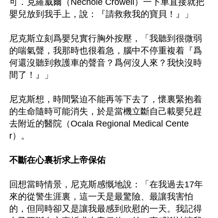
可．克羅威爾（Nechole Crowell）一下車直接就把
嬰兒放到我手上，說：『請救救我的寶貝！』」

尼克斯立刻爲嬰兒實行胸外按壓，「我聽到很微弱
的喘氣聲，我那時也很着急，腦中不停重複着『爲
何還沒聽到救護車的聲音？爲何沒人來？我快沒時
間了！』」

尼克斯想，時間緊迫不能再等下去了，懷裏緊抱着
的生命隨時可能消失，於是當機立斷自己載嬰兒趕
去附近的醫院（Ocala Regional Medical Cente
r）。

不斷在心裏祈求上帝保佑
回想當時情景，尼克斯感慨地說：「在我過去17年
來的從警生涯裏，這一天是最驚險、最讓我害怕
的，但同時卻又是讓我最感到欣慰的一天。我記得