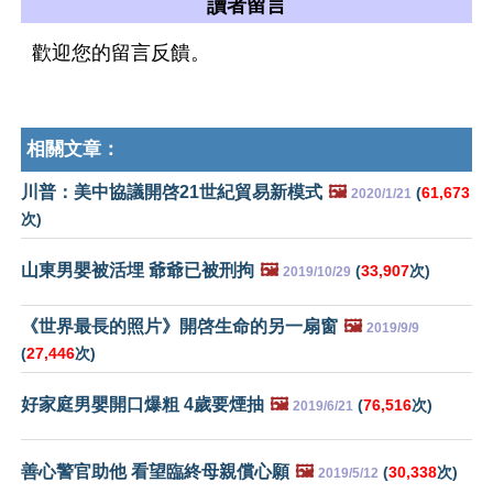
讀者留言
歡迎您的留言反饋。
相關文章：
川普：美中協議開啓21世紀貿易新模式
🖼️
(
61,673
2020/1/21
次)
山東男嬰被活埋 爺爺已被刑拘
🖼️
(
33,907
次)
2019/10/29
《世界最長的照片》開啓生命的另一扇窗
🖼️
2019/9/9
(
27,446
次)
好家庭男嬰開口爆粗 4歲要煙抽
🖼️
(
76,516
次)
2019/6/21
善心警官助他 看望臨終母親償心願
🖼️
(
30,338
次)
2019/5/12