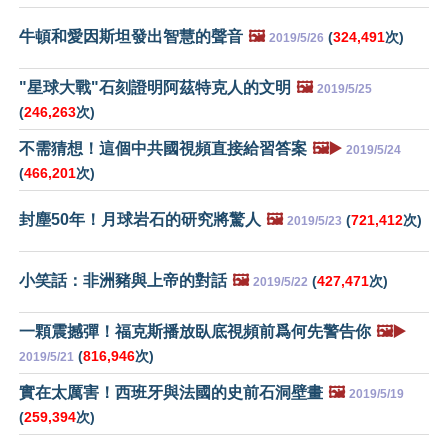
牛頓和愛因斯坦發出智慧的聲音
🖼️
(
324,491
次)
2019/5/26
"星球大戰"石刻證明阿茲特克人的文明
🖼️
2019/5/25
(
246,263
次)
不需猜想！這個中共國視頻直接給習答案
🖼️▶️
2019/5/24
(
466,201
次)
封塵50年！月球岩石的研究將驚人
🖼️
(
721,412
次)
2019/5/23
小笑話：非洲豬與上帝的對話
🖼️
(
427,471
次)
2019/5/22
一顆震撼彈！福克斯播放臥底視頻前爲何先警告你
🖼️▶️
(
816,946
次)
2019/5/21
實在太厲害！西班牙與法國的史前石洞壁畫
🖼️
2019/5/19
(
259,394
次)