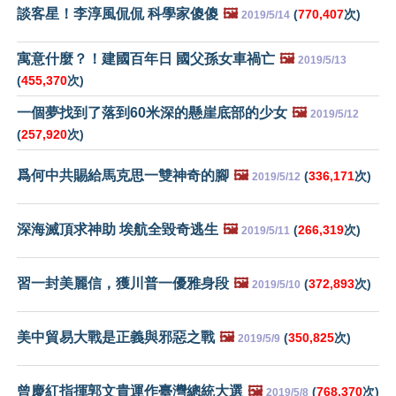
談客星！李淳風侃侃 科學家傻傻
🖼️
(
770,407
次)
2019/5/14
寓意什麼？！建國百年日 國父孫女車禍亡
🖼️
2019/5/13
(
455,370
次)
一個夢找到了落到60米深的懸崖底部的少女
🖼️
2019/5/12
(
257,920
次)
爲何中共賜給馬克思一雙神奇的腳
🖼️
(
336,171
次)
2019/5/12
深海滅頂求神助 埃航全毀奇逃生
🖼️
(
266,319
次)
2019/5/11
習一封美麗信，獲川普一優雅身段
🖼️
(
372,893
次)
2019/5/10
美中貿易大戰是正義與邪惡之戰
🖼️
(
350,825
次)
2019/5/9
曾慶紅指揮郭文貴運作臺灣總統大選
🖼️
(
768,370
次)
2019/5/8