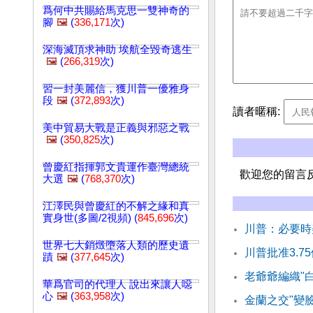
爲何中共賜給馬克思一雙神奇的
腳
🖼️
(
336,171
次)
深海滅頂求神助 埃航全毀奇逃生
🖼️
(
266,319
次)
習一封美麗信，獲川普一優雅身
段
🖼️
(
372,893
次)
讀者暱稱:
美中貿易大戰是正義與邪惡之戰
🖼️
(
350,825
次)
曾慶紅指揮郭文貴運作臺灣總統
歡迎您的留言
大選
🖼️
(
768,370
次)
江澤民與曾慶紅的不解之緣和真
實身世(多圖/2視頻) (
845,696
次)
川普：必要時
世界七大銷燬墮落人類的歷史遺
川普批准3.7
蹟
🖼️
(
377,645
次)
老爺爺編織"
華爲官司的代理人 說出來讓人噁
心
🖼️
(
363,958
次)
金蘭之交"變