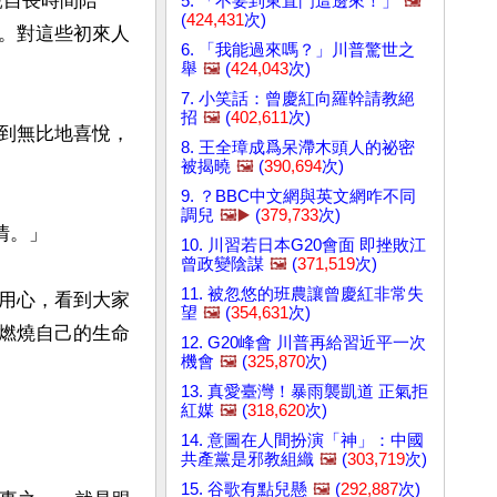
親自長時間陪
5. 「不要到東直門這邊來！」
🖼️
(
424,431
次)
。對這些初來人
6. 「我能過來嗎？」川普驚世之
舉
🖼️
(
424,043
次)
7. 小笑話：曾慶紅向羅幹請教絕
招
🖼️
(
402,611
次)
到無比地喜悅，
8. 王全璋成爲呆滯木頭人的祕密
被揭曉
🖼️
(
390,694
次)
9. ？BBC中文網與英文網咋不同
調兒
🖼️▶️
(
379,733
次)
。」

10. 川習若日本G20會面 即挫敗江
曾政變陰謀
🖼️
(
371,519
次)
11. 被忽悠的班農讓曾慶紅非常失
用心，看到大家
望
🖼️
(
354,631
次)
燃燒自己的生命
12. G20峰會 川普再給習近平一次
機會
🖼️
(
325,870
次)
13. 真愛臺灣！暴雨襲凱道 正氣拒
紅媒
🖼️
(
318,620
次)
14. 意圖在人間扮演「神」：中國
共產黨是邪教組織
🖼️
(
303,719
次)
15. 谷歌有點兒懸
🖼️
(
292,887
次)