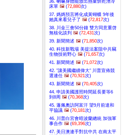
36. 喇嘛身體能放出熱量烘乾溼冷
床單
🖼️
(
72,880
次)
37. 媽媽預言將化成黃蝴蝶 9年後
她真來看兒子了
🖼️
(
72,817
次)
38. 川金三會50分鐘 雙方同意重啓
無核化談判
🖼️
(
72,431
次)
39. 新聞簡述
🖼️
(
71,850
次)
40. 科技新戰場 美提法案阻中共竊
生物技術野心
🖼️
(
71,657
次)
41. 新聞簡述
🖼️
(
71,072
次)
42. "讓美國繼續偉大" 川普宣佈競
選連任
🖼️
(
70,921
次)
43. 新聞簡述
🖼️
(
70,405
次)
44. 申請美國護照時間延長要等6
到8周
🖼️
(
70,368
次)
45. 蓬佩奧訪阿富汗 望9月前達和
平協議
🖼️
(
70,181
次)
46. 川普白宮會晤波蘭總統 加強軍
事合作
🖼️
(
69,396
次)
47. 美日澳連手對抗中共 在南太平