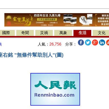
國際
奇聞
災禍
萬象
生活
文化
人氣：
26,756
分享：
表
右銘 "無條件幫助別人"(圖)