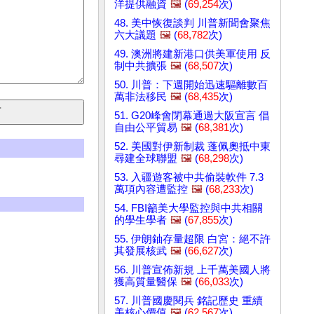
洋提供融資
🖼️
(
69,254
次)
48. 美中恢復談判 川普新聞會聚焦
六大議題
🖼️
(
68,782
次)
49. 澳洲將建新港口供美軍使用 反
制中共擴張
🖼️
(
68,507
次)
50. 川普：下週開始迅速驅離數百
萬非法移民
🖼️
(
68,435
次)
51. G20峰會閉幕通過大阪宣言 倡
自由公平貿易
🖼️
(
68,381
次)
52. 美國對伊新制裁 蓬佩奧抵中東
尋建全球聯盟
🖼️
(
68,298
次)
53. 入疆遊客被中共偷裝軟件 7.3
萬項內容遭監控
🖼️
(
68,233
次)
54. FBI籲美大學監控與中共相關
的學生學者
🖼️
(
67,855
次)
55. 伊朗鈾存量超限 白宮：絕不許
其發展核武
🖼️
(
66,627
次)
56. 川普宣佈新規 上千萬美國人將
獲高質量醫保
🖼️
(
66,033
次)
57. 川普國慶閱兵 銘記歷史 重續
美核心價值
🖼️
(
62,567
次)