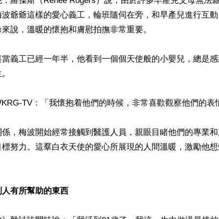
．羅傑斯（Renee Rogers）說，由於許多早產兒父母無法
梅波爺爺這樣的愛心義工，輪班隨伺在旁，和早產兒進行互動
來說，溫暖的懷抱和膚慰拍撫非常重要。

裏當義工已經一年半，他看到一個個天使般的小嬰兒，總是感
。

KRG-TV：「我懷抱着他們的時候，非常喜歡觀察他們的表情
關係，梅波開始經常接觸到醫護人員，親眼目睹他們的專業和
目標努力。這羣白衣天使的愛心所展現的人間溫暖，激勵他想
別人有所幫助的東西