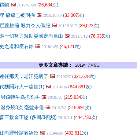
禮物
🖼️
(
26,684
次)
2019/11/24
埋 爺爺已被刑拘
🖼️
(
33,907
次)
2019/10/29
米巨龍樹籬 毅力令人佩服
🖼️
(
29,023
次)
2019/10/17
盡一切努力幫助委國走向自由
🖼️
(
76,035
次)
2019/3/12
吏之道和座右銘
🖼️
(
45,171
次)
2019/1/25
更多文章導讀：
2019年7月5日
連任那天，老江犯病了
🖼️
(
321,628
次)
2019/7/7
代醜聞好大一籮筐(1)
🖼️
(
644,891
次)
2019/7/6
:男孩轉生爲抓兇手
🖼️
(
215,834
次)
2019/7/5
油潑身燒3次 毫髮未傷
🖼️
(
215,991
次)
2019/7/3
三救金正恩 (多圖/3視頻)
(
444,739
次)
2019/7/1
紅向羅幹請教絕招
🖼️
(
402,611
次)
2019/6/28