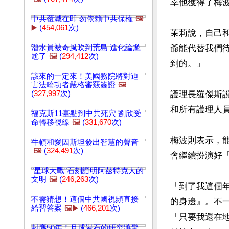
幸他獲得了梅波
中共覆滅在即 勿依賴中共保權
🖼️
▶️
(
454,061
次)
茉莉說，自己
潛水員被奇風吹到荒島 進化論尷
爺能代替我們
尬了
🖼️
(
294,412
次)
到的。」

該來的一定來！美國務院將對迫
害法輪功者嚴格審覈簽證
🖼️
(
327,997
次)
護理長羅傑斯
和所有護理人員
福克斯11臺點到中共死穴 劉欣受
命轉移視線
🖼️
(
331,670
次)
梅波則表示，
牛頓和愛因斯坦發出智慧的聲音
🖼️
(
324,491
次)
會繼續扮演好「
"星球大戰"石刻證明阿茲特克人的
文明
🖼️
(
246,263
次)
「到了我這個
不需猜想！這個中共國視頻直接
的身邊』。不
給習答案
🖼️▶️
(
466,201
次)
「只要我還在
封塵50年！月球岩石的研究將驚