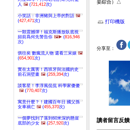
晏綜合）△
人
🖼️
(
721,412
次)
文章網址: http://w
小笑話：非洲豬與上帝的對話
🖼️
(
427,471
次)
打印機版
一顆震撼彈！福克斯播放臥底視
頻前爲何先警告你
🖼️▶️
(
816,946
次)
分享至：
俱往矣 數瘋流人物 還看三呆婊
🖼️
(
654,901
次)
實在太厲害！西班牙與法國的史
前石洞壁畫
🖼️
(
259,394
次)
談客星！李淳風侃侃 科學家傻傻
🖼️
(
770,407
次)
寓意什麼？！建國百年日 國父孫
女車禍亡
🖼️
(
455,370
次)
一個夢找到了落到60米深的懸崖
讀者留言反饋
底部的少女
🖼️
(
257,920
次)