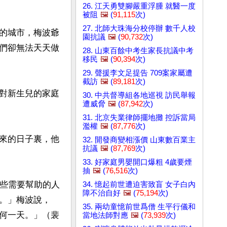
26. 江天勇雙腳嚴重浮腫 就醫一度
被阻
🖼️
(
91,115
次)
27. 北師大珠海分校停辦 數千人校
的城市，梅波爺
園抗議
🖼️
(
90,732
次)
們卻無法天天做
28. 山東百餘中考生家長抗議中考
移民
🖼️
(
90,394
次)
29. 聲援李文足提告 709案家屬遭
截訪
🖼️
(
89,181
次)
對新生兒的家庭
30. 中共督導組各地巡視 訪民舉報
遭威脅
🖼️
(
87,942
次)
31. 北京失業律師擺地攤 控訴當局
濫權
🖼️
(
87,776
次)
來的日子裏，他
32. 開發商變相漲價 山東數百業主
抗議
🖼️
(
87,769
次)
33. 好家庭男嬰開口爆粗 4歲要煙
抽
🖼️
(
76,516
次)
那些需要幫助的人
34. 憶起前世遭迫害致盲 女子白內
障不治自好
🖼️
(
75,194
次)
。」梅波說，
35. 兩幼童憶前世爲僧 生平行儀和
何一天。」（裴
當地法師對應
🖼️
(
73,939
次)