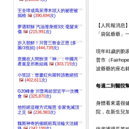
王全璋成爲呆滯木頭人的祕密被
揭曉
🖼️
(
390,694
次)
【人民報消息
夢遇耶穌 汽油潑身燒3次 毫髮未
傷
🖼️
(
215,991
次)
「袋鼠爺爺」一
步入朝鮮！川普三救金正恩 (多
圖/3視頻) (
444,739
次)
現年81歲的劉易
意圖在人間扮演「神」：中國共
普市（Fair
產黨是邪教組織
🖼️
(
303,719
次)
波爺爺的座右銘
小笑話：曾慶紅向羅幹請教絕招
🖼️
(
402,611
次)
每週二到醫院
G20峰會 川普再給習近平一次機
會
🖼️
(
325,870
次)
身體看來還很健
他拒絕這種方式報恩 全家免滅頂
院，在新生兒加
之災
🖼️
(
236,983
次)
魏斯神奇的催眠術爲法輪大法鋪
路
🖼️
(
242,199
次)