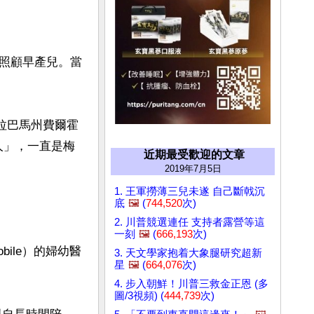
照顧早產兒。當
在亞拉巴馬州費爾霍
別人」，一直是梅
近期最受歡迎的文章
2019年7月5日
1. 王軍撈薄三兒未遂 自己斷戟沉
底
🖼️
(
744,520
次)
2. 川普競選連任 支持者露營等這
一刻
🖼️
(
666,193
次)
ile）的婦幼醫
3. 天文學家抱着大象腿研究超新
星
🖼️
(
664,076
次)
4. 步入朝鮮！川普三救金正恩 (多
圖/3視頻) (
444,739
次)