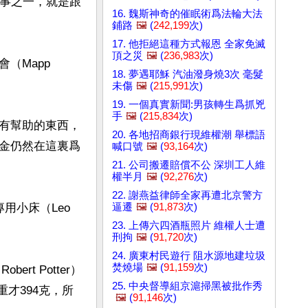
的事之一，就是跟
16. 魏斯神奇的催眠術爲法輪大法
鋪路
🖼️
(
242,199
次)
17. 他拒絕這種方式報恩 全家免滅
頂之災
🖼️
(
236,983
次)
Mapp 
18. 夢遇耶穌 汽油潑身燒3次 毫髮
未傷
🖼️
(
215,991
次)
19. 一個真實新聞:男孩轉生爲抓兇
手
🖼️
(
215,834
次)
有幫助的東西，
20. 各地招商銀行現維權潮 舉標語
金仍然在這裏爲
喊口號
🖼️
(
93,164
次)
21. 公司搬遷賠償不公 深圳工人維
權半月
🖼️
(
92,276
次)
22. 謝燕益律師全家再遭北京警方
逼遷
🖼️
(
91,873
次)
小床（Leo 
23. 上傳六四酒瓶照片 維權人士遭
刑拘
🖼️
(
91,720
次)
24. 廣東村民遊行 阻水源地建垃圾
焚燒場
🖼️
(
91,159
次)
rt Potter）
25. 中央督導組京滬掃黑被批作秀
重才394克，所
🖼️
(
91,146
次)