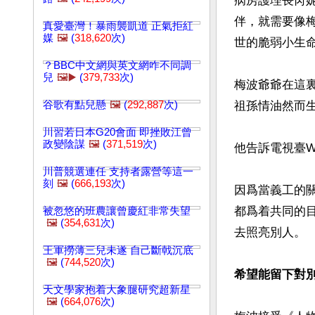
病房護理長芮妮
伴，就需要像
真愛臺灣！暴雨襲凱道 正氣拒紅
媒
🖼️
(
318,620
次)
世的脆弱小生命
？BBC中文網與英文網咋不同調
兒
🖼️▶️
(
379,733
次)
梅波爺爺在這
谷歌有點兒懸
🖼️
(
292,887
次)
祖孫情油然而生
川習若日本G20會面 即挫敗江曾
政變陰謀
🖼️
(
371,519
次)
他告訴電視臺W
川普競選連任 支持者露營等這一
刻
🖼️
(
666,193
次)
因爲當義工的
都爲着共同的
被忽悠的班農讓曾慶紅非常失望
🖼️
(
354,631
次)
去照亮別人。

王軍撈薄三兒未遂 自己斷戟沉底
🖼️
(
744,520
次)
希望能留下對
天文學家抱着大象腿研究超新星
🖼️
(
664,076
次)