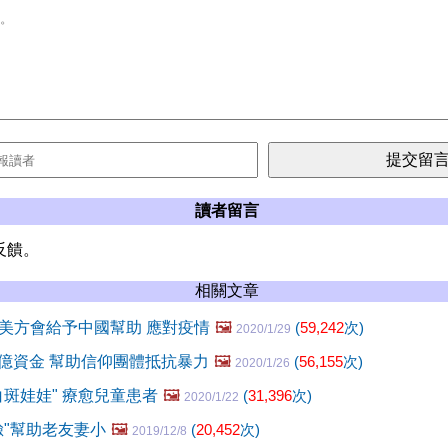
讀者留言
反饋。
相關文章
美方會給予中國幫助 應對疫情
🖼️
(
59,242
次)
2020/1/29
5億資金 幫助信仰團體抵抗暴力
🖼️
(
56,155
次)
2020/1/26
白斑娃娃" 療愈兒童患者
🖼️
(
31,396
次)
2020/1/22
臉"幫助老友妻小
🖼️
(
20,452
次)
2019/12/8