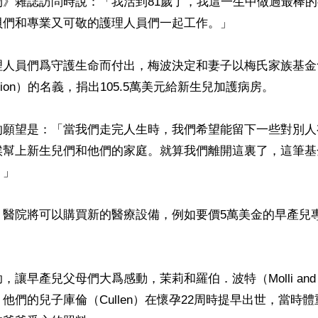
物》雜誌訪問時說：「我活到81歲了，我這一生中做過最棒
們和專業又可敬的護理人員們一起工作。」

人員們爲守護生命而付出，梅波決定和妻子以梅氏家族基金會（
undation）的名義，捐出105.5萬美元給新生兒加護病房。

的願望是：「當我們走完人生時，我們希望能留下一些對別人
候幫上新生兒們和他們的家庭。就算我們離開這裏了，這筆基
」

醫院將可以購買新的醫療設備，例如要價5萬美金的早產兒專用
讓早產兒父母們大爲感動，茉莉和羅伯．波特（Molli and Robe
他們的兒子庫倫（Cullen）在懷孕22周時提早出世，當時體