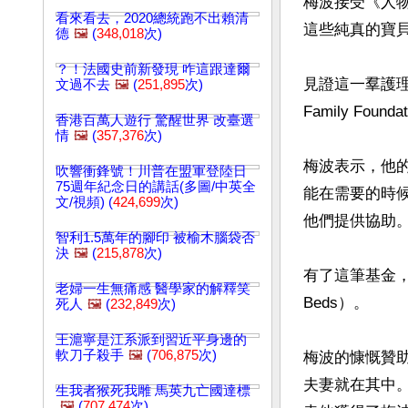
梅波接受《人
看來看去，2020總統跑不出賴清
這些純真的寶貝
德
🖼️
(
348,018
次)
？！法國史前新發現 咋這跟達爾
見證這一羣護理
文過不去
🖼️
(
251,895
次)
Family Fo
香港百萬人遊行 驚醒世界 改臺選
情
🖼️
(
357,376
次)
梅波表示，他
吹響衝鋒號！川普在盟軍登陸日
75週年紀念日的講話(多圖/中英全
能在需要的時
文/視頻) (
424,699
次)
他們提供協助。
智利1.5萬年的腳印 被榆木腦袋否
決
🖼️
(
215,878
次)
有了這筆基金，
老婦一生無痛感 醫學家的解釋笑
Beds）。

死人
🖼️
(
232,849
次)
王滬寧是江系派到習近平身邊的
軟刀子殺手
🖼️
(
706,875
次)
梅波的慷慨贊助，
夫妻就在其中。
生我者猴死我雕 馬英九亡國達標
🖼️
(
707,474
次)