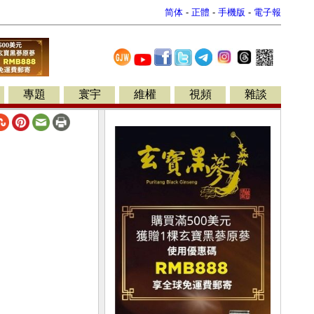
简体
-
正體
-
手機版
-
電子報
專題
寰宇
維權
視頻
雜談