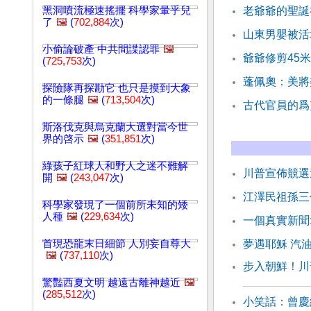
黑洞噴流極速搖擺 科學家暈乎兒
老爺爺的聖誕
了
🖼️
(
702,884
次)
山東男嬰被活
小偷論破產 中共間諜認罪
🖼️
爺爺修剪45
(
725,753
次)
蓬佩奧：美將
探險隊再探勘它 也只是摸到大象
的一條腿
🖼️
(
713,504
次)
古代官員的爲
斯洛伐克與烏克蘭大選對當今世
界的啓示
🖼️
(
351,851
次)
綠孩子紅球人和野人之迷不難解
川普宣佈競選
開
🖼️
(
243,047
次)
江澤民祖孫三
科學家發現了一個前所未知的矮
人種
🖼️
(
229,634
次)
一個真實新聞
首現恐龍末日細節 人別妄自尊大
夢遇耶穌 汽
🖼️
(
737,110
次)
步入朝鮮！川普
驚豔西夏文明 越遠古離神越近
🖼️
(
285,512
次)
小笑話：曾慶