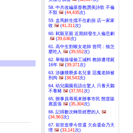
58. 中共改編基督教讚美詩歌 不倫
不類
🖼️
(
44,435
次)
59. 盒馬鮮生擋不住虧損 店一家家
收
🖼️
(
41,311
次)
60. 弒殺至親 近期頻發生人倫悲劇
🖼️
(
39,636
次)
61. 高中生割喉女老師 曾問：狼怎
麼吃人
🖼️
(
39,552
次)
62. 舉報操場偷工減料 教師遭埋屍
16年
🖼️
(
39,371
次)
63. 涉嫌猥褻多名兒童 惡魔老師被
刑拘
🖼️
(
38,543
次)
64. 幼兒園園長語出驚人 只養天鵝
不養豬
🖼️
(
37,551
次)
65. 辦事員辱罵來辦事市民 態度跋
扈囂張
🖼️
(
35,304
次)
66. 記得數次轉世經歷的人
🖼️
(
34,963
次)
67. 前世造孽今世還 欠命還命乃天
理
🖼️
(
33,141
次)