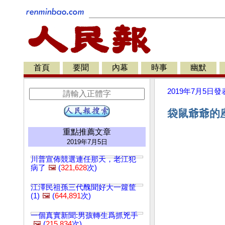
首頁
要聞
內幕
時事
幽默
2019年7月5日
發
袋鼠爺爺的座
重點推薦文章
2019年7月5日
川普宣佈競選連任那天，老江犯
病了
🖼️
(
321,628
次)
江澤民祖孫三代醜聞好大一籮筐
(1)
🖼️
(
644,891
次)
一個真實新聞:男孩轉生爲抓兇手
🖼️
(
215,834
次)