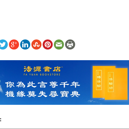
ww.renminbao.com/rmb/articles/2019/7/5/69390b.html
: