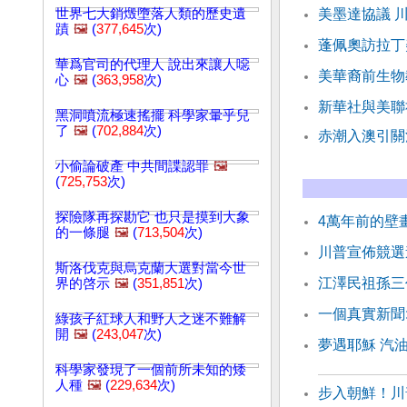
世界七大銷燬墮落人類的歷史遺
美墨達協議 
蹟
🖼️
(
377,645
次)
蓬佩奧訪拉丁
華爲官司的代理人 說出來讓人噁
美華裔前生物
心
🖼️
(
363,958
次)
新華社與美聯
黑洞噴流極速搖擺 科學家暈乎兒
了
🖼️
(
702,884
次)
赤潮入澳引關
小偷論破產 中共間諜認罪
🖼️
(
725,753
次)
探險隊再探勘它 也只是摸到大象
4萬年前的壁
的一條腿
🖼️
(
713,504
次)
川普宣佈競選
斯洛伐克與烏克蘭大選對當今世
江澤民祖孫三
界的啓示
🖼️
(
351,851
次)
一個真實新聞
綠孩子紅球人和野人之迷不難解
開
🖼️
(
243,047
次)
夢遇耶穌 汽
科學家發現了一個前所未知的矮
人種
🖼️
(
229,634
次)
步入朝鮮！川普