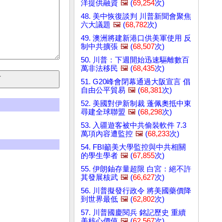
洋提供融資
🖼️
(
69,254
次)
48. 美中恢復談判 川普新聞會聚焦
六大議題
🖼️
(
68,782
次)
49. 澳洲將建新港口供美軍使用 反
制中共擴張
🖼️
(
68,507
次)
50. 川普：下週開始迅速驅離數百
萬非法移民
🖼️
(
68,435
次)
51. G20峰會閉幕通過大阪宣言 倡
自由公平貿易
🖼️
(
68,381
次)
52. 美國對伊新制裁 蓬佩奧抵中東
尋建全球聯盟
🖼️
(
68,298
次)
53. 入疆遊客被中共偷裝軟件 7.3
萬項內容遭監控
🖼️
(
68,233
次)
54. FBI籲美大學監控與中共相關
的學生學者
🖼️
(
67,855
次)
55. 伊朗鈾存量超限 白宮：絕不許
其發展核武
🖼️
(
66,627
次)
56. 川普擬發行政令 將美國藥價降
到世界最低
🖼️
(
62,802
次)
57. 川普國慶閱兵 銘記歷史 重續
美核心價值
🖼️
(
62,567
次)