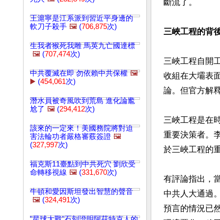
斷流了。

王滬寧是江系派到習近平身邊的
軟刀子殺手
🖼️
(
706,875
次)
三峽工程的背
生我者猴死我雕 馬英九亡國達標
🖼️
(
707,474
次)
三峽工程自開工
中共覆滅在即 勿依賴中共保權
🖼️
收組在大壩表
▶️
(
454,061
次)
論。但官方解釋
潛水員被奇風吹到荒島 進化論尷
尬了
🖼️
(
294,412
次)
三峽工程是在
該來的一定來！美國務院將對迫
重要決策者。李
害法輪功者嚴格審覈簽證
🖼️
(
327,997
次)
於三峽工程的重
福克斯11臺點到中共死穴 劉欣受
命轉移視線
🖼️
(
331,670
次)
有評論指出，
牛頓和愛因斯坦發出智慧的聲音
中共人大通過
🖼️
(
324,491
次)
預言的情況已
"星球大戰"石刻證明阿茲特克人的