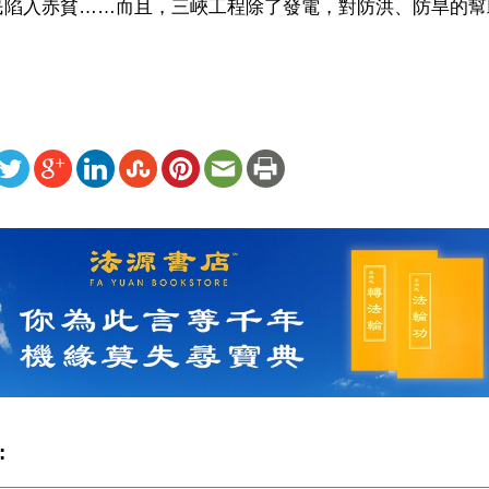
民陷入赤貧……而且，三峽工程除了發電，對防洪、防旱的幫
ww.renminbao.com/rmb/articles/2019/7/6/69393b.html
: