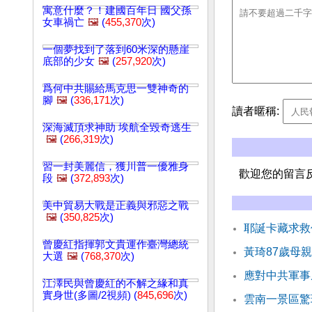
寓意什麼？！建國百年日 國父孫
女車禍亡
🖼️
(
455,370
次)
一個夢找到了落到60米深的懸崖
底部的少女
🖼️
(
257,920
次)
爲何中共賜給馬克思一雙神奇的
腳
🖼️
(
336,171
次)
讀者暱稱:
深海滅頂求神助 埃航全毀奇逃生
🖼️
(
266,319
次)
習一封美麗信，獲川普一優雅身
歡迎您的留言
段
🖼️
(
372,893
次)
美中貿易大戰是正義與邪惡之戰
🖼️
(
350,825
次)
耶誕卡藏求救
曾慶紅指揮郭文貴運作臺灣總統
黃琦87歲母
大選
🖼️
(
768,370
次)
應對中共軍事
江澤民與曾慶紅的不解之緣和真
實身世(多圖/2視頻) (
845,696
次)
雲南一景區驚