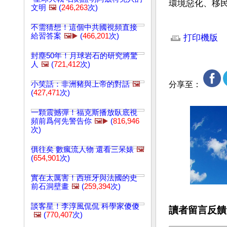
環境惡化、移
文明
🖼️
(
246,263
次)
文章網址: http://w
不需猜想！這個中共國視頻直接
給習答案
🖼️▶️
(
466,201
次)
打印機版
封塵50年！月球岩石的研究將驚
人
🖼️
(
721,412
次)
小笑話：非洲豬與上帝的對話
🖼️
分享至：
(
427,471
次)
一顆震撼彈！福克斯播放臥底視
頻前爲何先警告你
🖼️▶️
(
816,946
次)
俱往矣 數瘋流人物 還看三呆婊
🖼️
(
654,901
次)
實在太厲害！西班牙與法國的史
前石洞壁畫
🖼️
(
259,394
次)
談客星！李淳風侃侃 科學家傻傻
讀者留言反饋
🖼️
(
770,407
次)