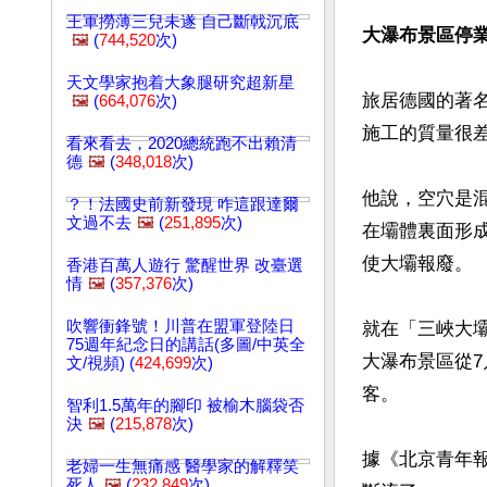
王軍撈薄三兒未遂 自己斷戟沉底
大瀑布景區停
🖼️
(
744,520
次)
天文學家抱着大象腿研究超新星
旅居德國的著
🖼️
(
664,076
次)
施工的質量很差
看來看去，2020總統跑不出賴清
德
🖼️
(
348,018
次)
他說，空穴是
？！法國史前新發現 咋這跟達爾
文過不去
🖼️
(
251,895
次)
在壩體裏面形
使大壩報廢。

香港百萬人遊行 驚醒世界 改臺選
情
🖼️
(
357,376
次)
吹響衝鋒號！川普在盟軍登陸日
就在「三峽大
75週年紀念日的講話(多圖/中英全
大瀑布景區從7
文/視頻) (
424,699
次)
客。

智利1.5萬年的腳印 被榆木腦袋否
決
🖼️
(
215,878
次)
據《北京青年
老婦一生無痛感 醫學家的解釋笑
死人
🖼️
(
232,849
次)