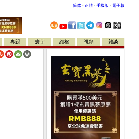
简体
-
正體
-
手機版
-
電子報
專題
寰宇
維權
視頻
雜談