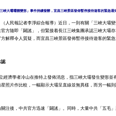
】（人民報記者李淨綜合報導）近日，一則有關「三峽大壩變
共官方隨即「闢謠」，但緊接着長江三峽集團承認三峽大壩存
官方解釋令人質疑，而宜昌三峽景區發佈暫停接待遊客的緊急
承認
獨立經濟學者冷山在推特上發佈消息，指三峽大壩發生變形並
衛星照片作比較，一幅顯示大壩呈直線並無異樣，而另一幅則
論關注後，中共官方迅速「闢謠」。同時，大量中共「五毛」