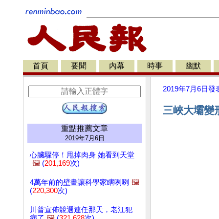
首頁
要聞
內幕
時事
幽默
2019年7月6日
發
三峽大壩變形
重點推薦文章
2019年7月6日
心臟驟停！甩掉肉身 她看到天堂
🖼️
(
201,169
次)
4萬年前的壁畫讓科學家瞎咧咧
🖼️
(
220,300
次)
川普宣佈競選連任那天，老江犯
病了
🖼️
(
321,628
次)