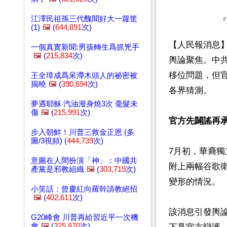
江澤民祖孫三代醜聞好大一籮筐
(1)
🖼️
(
644,891
次)
【人民報消息
一個真實新聞:男孩轉生爲抓兇手
🖼️
(
215,834
次)
輿論聚焦。中
移位問題，但
王全璋成爲呆滯木頭人的祕密被
揭曉
🖼️
(
390,694
次)
各界猜測。

夢遇耶穌 汽油潑身燒3次 毫髮未
傷
🖼️
(
215,991
次)
官方先闢謠再
步入朝鮮！川普三救金正恩 (多
圖/3視頻) (
444,739
次)
7月初，華裔
意圖在人間扮演「神」：中國共
附上兩幅谷歌
產黨是邪教組織
🖼️
(
303,719
次)
變形的情況。

小笑話：曾慶紅向羅幹請教絕招
🖼️
(
402,611
次)
該消息引發輿
G20峰會 川普再給習近平一次機
會
🖼️
(
325,870
次)