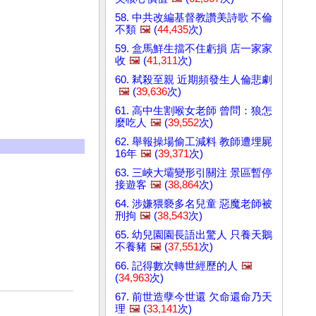
58. 中共改編基督教讚美詩歌 不倫
不類
🖼️
(
44,435
次)
59. 盒馬鮮生擋不住虧損 店一家家
收
🖼️
(
41,311
次)
60. 弒殺至親 近期頻發生人倫悲劇
🖼️
(
39,636
次)
61. 高中生割喉女老師 曾問：狼怎
麼吃人
🖼️
(
39,552
次)
62. 舉報操場偷工減料 教師遭埋屍
16年
🖼️
(
39,371
次)
63. 三峽大壩變形引關注 景區暫停
接遊客
🖼️
(
38,864
次)
64. 涉嫌猥褻多名兒童 惡魔老師被
刑拘
🖼️
(
38,543
次)
65. 幼兒園園長語出驚人 只養天鵝
不養豬
🖼️
(
37,551
次)
66. 記得數次轉世經歷的人
🖼️
(
34,963
次)
67. 前世造孽今世還 欠命還命乃天
理
🖼️
(
33,141
次)