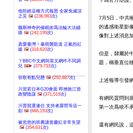
下爲官方辯護。
他拒絕這種方式報恩 全家免滅頂
之災
🖼️
(
236,983
次)
7月5日，中
的遙感衛星影
魏斯神奇的催眠術爲法輪大法鋪
路
🖼️
(
242,199
次)
像對上述消息加
真愛臺灣！暴雨襲凱道 正氣拒紅
媒
🖼️
(
318,620
次)
但是，隸屬於
？BBC中文網與英文網咋不同調
題，稱垂直位
兒
🖼️▶️
(
379,733
次)
谷歌有點兒懸
🖼️
(
292,887
次)
上述報導引發
川習若日本G20會面 即挫敗江曾
政變陰謀
🖼️
(
371,519
次)
有網民質問到
川普競選連任 支持者露營等這一
第一次爲啥不承
刻
🖼️
(
666,193
次)
被忽悠的班農讓曾慶紅非常失望
還有網民說，
🖼️
(
354,631
次)