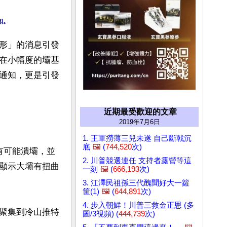
形」的消息引發
在小幅度的壩基
通知，更是引發
近期最受歡迎的文章
2019年7月6日
1. 王軍撈薄三兒未遂 自己斷戟沉
底
🖼️
(
744,520
次)
有可能潰壩，並
2. 川普競選連任 支持者露營等這
顯示大壩有扭曲
一刻
🖼️
(
666,193
次)
3. 江澤民祖孫三代醜聞好大一籮
筐(1)
🖼️
(
644,891
次)
4. 步入朝鮮！川普三救金正恩 (多
聚集到冷山推特
圖/3視頻) (
444,739
次)