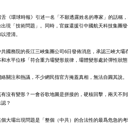


共喉舌《環球時報》引述一名「不願透露姓名的專家」的話稱
像出現「技術問題」。同時，官媒還援引中國航天科技集團發
以澄清。

中共國務院的長江三峽集團公司6日發佈消息，承認三峽大壩
移和水平位移「符合重力壩變形規律，壩體變形處於彈性狀態」
網絡關注和熱議，不少網民指官方掩蓋真相，無法自圓其說。

底有沒有變形？一會谷歌地圖是拼接的，硬核回擊，兩天不到
認？

這個大壩出現問題是「整個（中共）的合法性的最爲危急的考驗