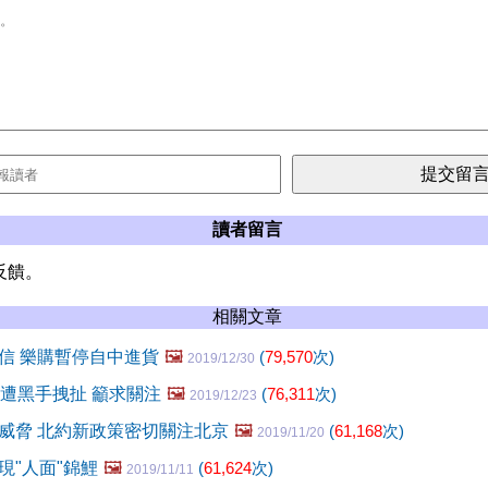
讀者留言
反饋。
相關文章
信 樂購暫停自中進貨
🖼️
(
79,570
次)
2019/12/30
親遭黑手拽扯 籲求關注
🖼️
(
76,311
次)
2019/12/23
威脅 北約新政策密切關注北京
🖼️
(
61,168
次)
2019/11/20
現"人面"錦鯉
🖼️
(
61,624
次)
2019/11/11