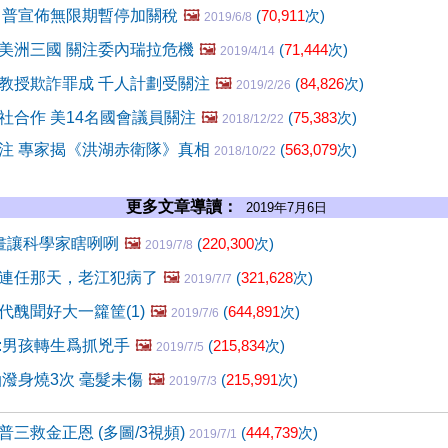
川普宣佈無限期暫停加關稅
🖼️
(
70,911
次)
2019/6/8
美洲三國 關注委內瑞拉危機
🖼️
(
71,444
次)
2019/4/14
教授欺詐罪成 千人計劃受關注
🖼️
(
84,826
次)
2019/2/26
社合作 美14名國會議員關注
🖼️
(
75,383
次)
2018/12/22
注 專家揭《洪湖赤衛隊》真相
(
563,079
次)
2018/10/22
更多文章導讀：
2019年7月6日
畫讓科學家瞎咧咧
🖼️
(
220,300
次)
2019/7/8
連任那天，老江犯病了
🖼️
(
321,628
次)
2019/7/7
代醜聞好大一籮筐(1)
🖼️
(
644,891
次)
2019/7/6
:男孩轉生爲抓兇手
🖼️
(
215,834
次)
2019/7/5
油潑身燒3次 毫髮未傷
🖼️
(
215,991
次)
2019/7/3
三救金正恩 (多圖/3視頻)
(
444,739
次)
2019/7/1