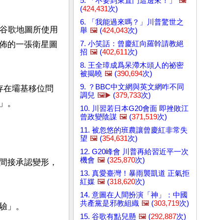
5. 「不要到東直門這邊來！」
🖼️
(
424,431
次)
6. 「我能過來嗎？」川普驚世之
，谷歌地圖所使用
舉
🖼️
(
424,043
次)
7. 小笑話：曾慶紅向羅幹請教絕
佈的一張衛星圖
招
🖼️
(
402,611
次)
8. 王全璋成爲呆滯木頭人的祕密
被揭曉
🖼️
(
390,694
次)
9. ？BBC中文網與英文網咋不同
存在壩基移位問
調兒
🖼️▶️
(
379,733
次)
。

10. 川習若日本G20會面 即挫敗江
曾政變陰謀
🖼️
(
371,519
次)
11. 被忽悠的班農讓曾慶紅非常失
望
🖼️
(
354,631
次)
12. G20峰會 川普再給習近平一次
機會
🖼️
(
325,870
次)
間接承認變形，
13. 真愛臺灣！暴雨襲凱道 正氣拒
紅媒
🖼️
(
318,620
次)
14. 意圖在人間扮演「神」：中國
共產黨是邪教組織
🖼️
(
303,719
次)
」。

15. 谷歌有點兒懸
🖼️
(
292,887
次)