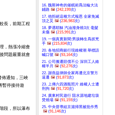
16. 魏斯神奇的催眠術爲法輪大法
鋪路
🖼️
(
242,199
次)
17. 他拒絕這種方式報恩 全家免滅
頂之災
🖼️
(
236,983
次)
較長，前期工程
18. 夢遇耶穌 汽油潑身燒3次 毫髮
未傷
🖼️
(
215,991
次)
19. 一個真實新聞:男孩轉生爲抓兇
手
🖼️
(
215,834
次)
理，熱漲冷縮會
20. 各地招商銀行現維權潮 舉標語
後問題嚴重就會
喊口號
🖼️
(
93,164
次)
21. 公司搬遷賠償不公 深圳工人維
權半月
🖼️
(
92,276
次)
22. 謝燕益律師全家再遭北京警方
逼遷
🖼️
(
91,873
次)
發佈通知，三峽
23. 上傳六四酒瓶照片 維權人士遭
將暫停接待遊
刑拘
🖼️
(
91,720
次)
24. 廣東村民遊行 阻水源地建垃圾
焚燒場
🖼️
(
91,159
次)
25. 中央督導組京滬掃黑被批作秀
階段，所以瀑布
🖼️
(
91,146
次)