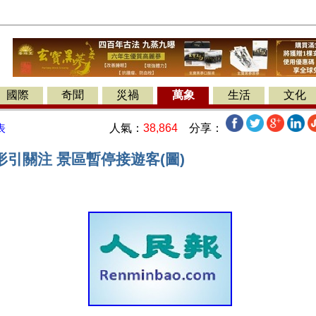
國際
奇聞
災禍
萬象
生活
文化
人氣：
38,864
分享：
表
引關注 景區暫停接遊客(圖)