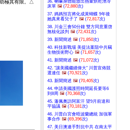
36. 喇嘛身體能放出熱量烘乾溼冷
助極其有限。△
床單
🖼️
(
72,880
次)
37. 媽媽預言將化成黃蝴蝶 9年後
她真來看兒子了
🖼️
(
72,817
次)
38. 川金三會50分鐘 雙方同意重啓
無核化談判
🖼️
(
72,431
次)
39. 新聞簡述
🖼️
(
71,850
次)
40. 科技新戰場 美提法案阻中共竊
生物技術野心
🖼️
(
71,657
次)
41. 新聞簡述
🖼️
(
71,072
次)
42. "讓美國繼續偉大" 川普宣佈競
選連任
🖼️
(
70,921
次)
43. 新聞簡述
🖼️
(
70,405
次)
44. 申請美國護照時間延長要等6
到8周
🖼️
(
70,368
次)
45. 蓬佩奧訪阿富汗 望9月前達和
平協議
🖼️
(
70,181
次)
46. 川普白宮會晤波蘭總統 加強軍
事合作
🖼️
(
69,396
次)
47. 美日澳連手對抗中共 在南太平