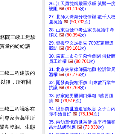
26. 江天勇雙腳嚴重浮腫 就醫一度
被阻
🖼️
(
91,115
次)
27. 北師大珠海分校停辦 數千人校
園抗議
🖼️
(
90,732
次)
28. 山東百餘中考生家長抗議中考
移民
🖼️
(
90,394
次)
國務院三峽工程驗
29. 聲援李文足提告 709案家屬遭
程質量的紛紛議
截訪
🖼️
(
89,181
次)
30. 廣東上市公司惡性倒閉 供貨商
員工維權
🖼️
(
88,701
次)
31. 北京失業律師擺地攤 控訴當局
三峽工程建設的
濫權
🖼️
(
87,776
次)
年以後，所有關
32. 開發商變相漲價 山東數百業主
抗議
🖼️
(
87,769
次)
33. 好家庭男嬰開口爆粗 4歲要煙
抽
🖼️
(
76,516
次)
三峽工程議案在
34. 憶起前世遭迫害致盲 女子白內
障不治自好
🖼️
(
75,194
次)
利專家黃萬里所
35. 兩幼童憶前世爲僧 生平行儀和
陽湖乾涸、生態
當地法師對應
🖼️
(
73,939
次)