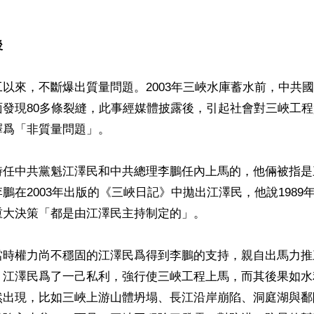
後
以來，不斷爆出質量問題。2003年三峽水庫蓄水前，中共
面發現80多條裂縫，此事經媒體披露後，引起社會對三峽工
爲「非質量問題」。

時任中共黨魁江澤民和中共總理李鵬任內上馬的，他倆被指是
鵬在2003年出版的《三峽日記》中拋出江澤民，他說1989
大決策「都是由江澤民主持制定的」。

當時權力尚不穩固的江澤民爲得到李鵬的支持，親自出馬力推
。江澤民爲了一己私利，強行使三峽工程上馬，而其後果如水
然出現，比如三峽上游山體坍塌、長江沿岸崩陷、洞庭湖與鄱