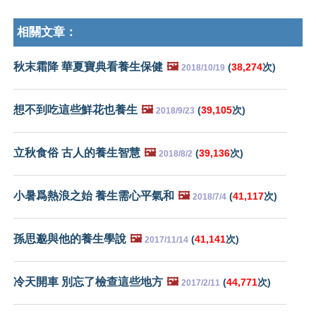
相關文章：
秋末霜降 華夏寶典看養生保健
🖼️
(
38,274
次)
2018/10/19
想不到吃這些鮮花也養生
🖼️
(
39,105
次)
2018/9/23
立秋食俗 古人的養生智慧
🖼️
(
39,136
次)
2018/8/2
小暑爲熱浪之始 養生需心平氣和
🖼️
(
41,117
次)
2018/7/4
孫思邈與他的養生學說
🖼️
(
41,141
次)
2017/11/14
冷天開車 別忘了檢查這些地方
🖼️
(
44,771
次)
2017/2/11