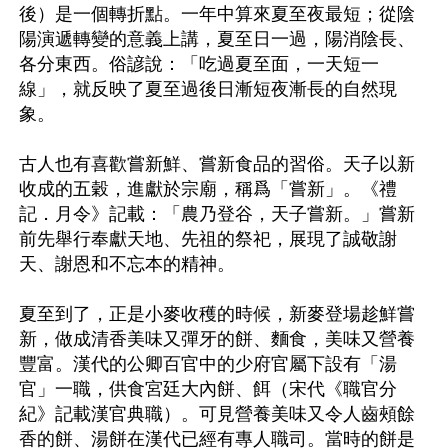
後）是一個轉折點。一年中算來夏至夜最短；從陰
陽演遞轉變的意義上講，夏至日一過，陽消陰長、
各分東西。俗諺說：「吃過夏至面，一天短一
線」，就反映了夏至過後日漸短夜漸長的自然現
象。

古人也有喜歡嘗新鮮、嘗新食品的習俗。天子以新
收成的五穀，進獻於宗廟，稱爲「嘗新」。《禮
記．月令》記載：「農乃登谷，天子嘗新。」嘗新
前先舉行奉獻天地、先祖的祭祀，展現了誠敬謝
天、謝恩和不忘本的精神。

夏至到了，正是小麥收穫的時候，新麥登場趁鮮嘗
新，做成清香美味又彈牙的餅、麵食，美味又營養
豐富。漢代的公卿百官中的少府官屬下設有「湯
官」一職，供食宮廷大內餅、餌（宋代《職官分
紀》記載漢官典職）。可見營養美味又令人齒頰餘
香的餅、湯餅在漢代已經有專人職司。當時的餅是