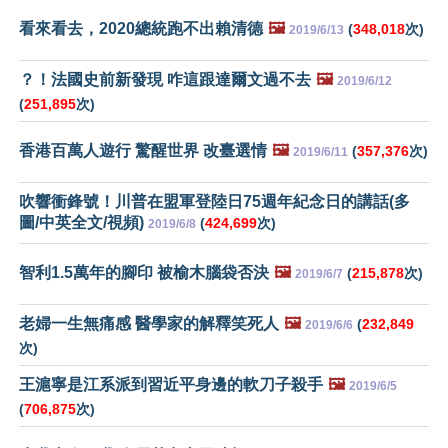
看來看去，2020總統跑不出賴清德
🖼️
(
348,018
次)
2019/6/13
？！法國史前新發現 咋這跟達爾文過不去
🖼️
2019/6/12
(
251,895
次)
香港百萬人遊行 驚醒世界 改臺選情
🖼️
(
357,376
次)
2019/6/11
吹響衝鋒號！川普在盟軍登陸日75週年紀念日的講話(多
圖/中英全文/視頻)
(
424,699
次)
2019/6/8
智利1.5萬年的腳印 被榆木腦袋否決
🖼️
(
215,878
次)
2019/6/7
老婦一生無痛感 醫學家的解釋笑死人
🖼️
(
232,849
2019/6/6
次)
王滬寧是江系派到習近平身邊的軟刀子殺手
🖼️
2019/6/5
(
706,875
次)