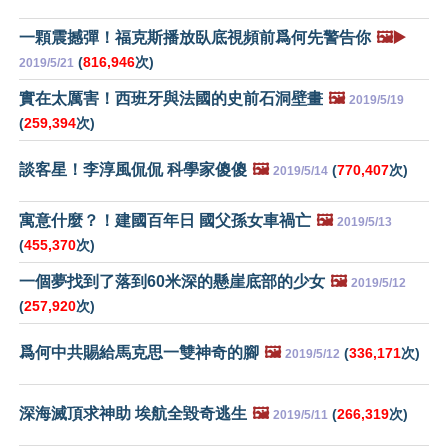
一顆震撼彈！福克斯播放臥底視頻前爲何先警告你
🖼️▶️
(
816,946
次)
2019/5/21
實在太厲害！西班牙與法國的史前石洞壁畫
🖼️
2019/5/19
(
259,394
次)
談客星！李淳風侃侃 科學家傻傻
🖼️
(
770,407
次)
2019/5/14
寓意什麼？！建國百年日 國父孫女車禍亡
🖼️
2019/5/13
(
455,370
次)
一個夢找到了落到60米深的懸崖底部的少女
🖼️
2019/5/12
(
257,920
次)
爲何中共賜給馬克思一雙神奇的腳
🖼️
(
336,171
次)
2019/5/12
深海滅頂求神助 埃航全毀奇逃生
🖼️
(
266,319
次)
2019/5/11