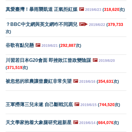
真愛臺灣！暴雨襲凱道 正氣拒紅媒
🖼️
(
318,620
次)
2019/6/23
？BBC中文網與英文網咋不同調兒
🖼️▶️
(
379,733
2019/6/22
次)
谷歌有點兒懸
🖼️
(
292,887
次)
2019/6/21
川習若日本G20會面 即挫敗江曾政變陰謀
🖼️
2019/6/20
(
371,519
次)
被忽悠的班農讓曾慶紅非常失望
🖼️
(
354,631
次)
2019/6/16
王軍撈薄三兒未遂 自己斷戟沉底
🖼️
(
744,520
次)
2019/6/15
天文學家抱着大象腿研究超新星
🖼️
(
664,076
次)
2019/6/14