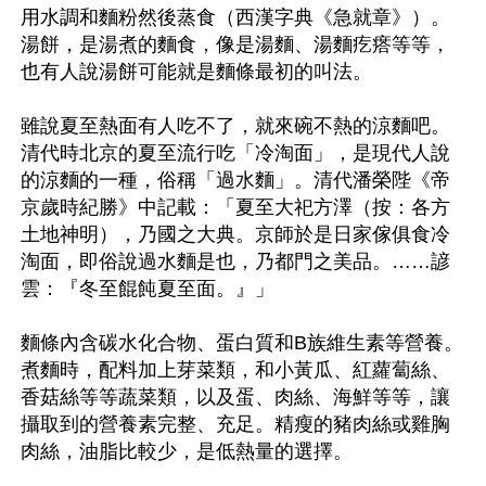
用水調和麵粉然後蒸食（西漢字典《急就章》）。
湯餅，是湯煮的麵食，像是湯麵、湯麵疙瘩等等，
也有人說湯餅可能就是麵條最初的叫法。

雖說夏至熱面有人吃不了，就來碗不熱的涼麵吧。
清代時北京的夏至流行吃「冷淘面」，是現代人說
的涼麵的一種，俗稱「過水麵」。清代潘榮陛《帝
京歲時紀勝》中記載：「夏至大祀方澤（按：各方
土地神明），乃國之大典。京師於是日家傢俱食冷
淘面，即俗說過水麵是也，乃都門之美品。……諺
雲：『冬至餛飩夏至面。』」

麵條內含碳水化合物、蛋白質和B族維生素等營養。
煮麵時，配料加上芽菜類，和小黃瓜、紅蘿蔔絲、
香菇絲等等蔬菜類，以及蛋、肉絲、海鮮等等，讓
攝取到的營養素完整、充足。精瘦的豬肉絲或雞胸
肉絲，油脂比較少，是低熱量的選擇。
