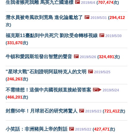
生我者猴死我雕 馬英九亡國達標
🖼️
(
707,474
次)
2019/6/4
潛水員被奇風吹到荒島 進化論尷尬了
🖼️
(
294,412
2019/5/31
次)
福克斯11臺點到中共死穴 劉欣受命轉移視線
🖼️
2019/5/30
(
331,670
次)
牛頓和愛因斯坦發出智慧的聲音
🖼️
(
324,491
次)
2019/5/26
"星球大戰"石刻證明阿茲特克人的文明
🖼️
2019/5/25
(
246,263
次)
不需猜想！這個中共國視頻直接給習答案
🖼️▶️
2019/5/24
(
466,201
次)
封塵50年！月球岩石的研究將驚人
🖼️
(
721,412
次)
2019/5/23
小笑話：非洲豬與上帝的對話
🖼️
(
427,471
次)
2019/5/22