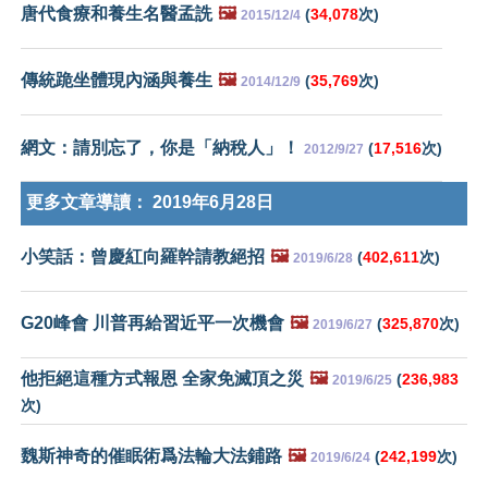
唐代食療和養生名醫孟詵
🖼️
(
34,078
次)
2015/12/4
傳統跪坐體現內涵與養生
🖼️
(
35,769
次)
2014/12/9
網文：請別忘了，你是「納稅人」！
(
17,516
次)
2012/9/27
更多文章導讀：
2019年6月28日
小笑話：曾慶紅向羅幹請教絕招
🖼️
(
402,611
次)
2019/6/28
G20峰會 川普再給習近平一次機會
🖼️
(
325,870
次)
2019/6/27
他拒絕這種方式報恩 全家免滅頂之災
🖼️
(
236,983
2019/6/25
次)
魏斯神奇的催眠術爲法輪大法鋪路
🖼️
(
242,199
次)
2019/6/24