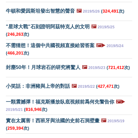
牛頓和愛因斯坦發出智慧的聲音
🖼️
(
324,491
次)
2019/5/26
"星球大戰"石刻證明阿茲特克人的文明
🖼️
2019/5/25
(
246,263
次)
不需猜想！這個中共國視頻直接給習答案
🖼️▶️
2019/5/24
(
466,201
次)
封塵50年！月球岩石的研究將驚人
🖼️
(
721,412
次)
2019/5/23
小笑話：非洲豬與上帝的對話
🖼️
(
427,471
次)
2019/5/22
一顆震撼彈！福克斯播放臥底視頻前爲何先警告你
🖼️▶️
(
816,946
次)
2019/5/21
實在太厲害！西班牙與法國的史前石洞壁畫
🖼️
2019/5/19
(
259,394
次)