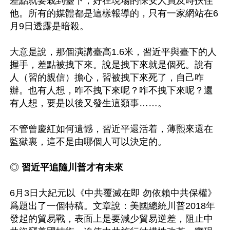
差點就要栽到臺下，好在現場的保安人員及時扶住
他。所有的媒體都是這樣報導的，只有一家網站在6
月9日透露是暗殺。

大意是說，那個演講臺高1.6米，習近平與臺下的人
握手，差點被拽下來。說是拽下來就是個死。說有
人（習的親信）擔心，習被拽下來死了，自己咋
辦。也有人想，咋不拽下來呢？咋不拽下來呢？還
有人想，要是以後又發生這類事……。

不管曾慶紅如何遺憾，習近平還活着，薄熙來還在
監獄裏，這不是由哪個人可以決定的。

◎
 習近平追隨川普才有未來 
6月3日大紀元以《中共覆滅在即 勿依賴中共保權》
爲題出了一個特稿。文章說：美國總統川普2018年
發起的貿易戰，表面上是要減少貿易逆差，阻止中