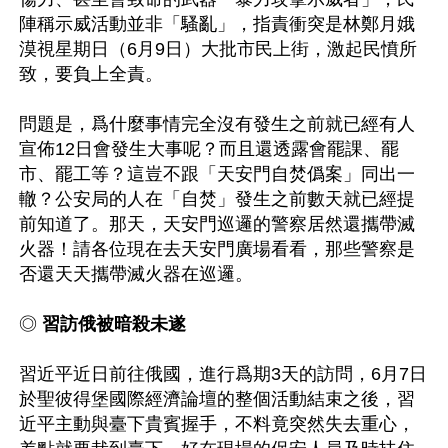
陣稱示威活動並非「騷亂」，指責衝突是林鄭月娥
漠視星期日（6月9日）大批市民上街，激起民憤所
致，要負上全責。

問題是，爲什麼事情完全沒有發生之前就已經有人
宣佈12日會發生大事呢？而且還透露會罷課、罷
市、罷工等？這豈不跟「天安門自焚僞案」同出一
轍？公安局的人在「自焚」發生之前數天就已經提
前知道了。那天，天安門巡邏的警察居然還攜帶滅
火器！請各位現在去天安門廣場看看，那些警察是
否還天天攜帶滅火器在巡邏。

◎
 習訪俄被暗殺未遂
習近平近日前往俄國，進行爲期3天的訪問，6月7日
於聖彼得堡國際經濟論壇的整個活動結束之後，習
近平主動與臺下貴賓握手，不料竟突然失去重心，