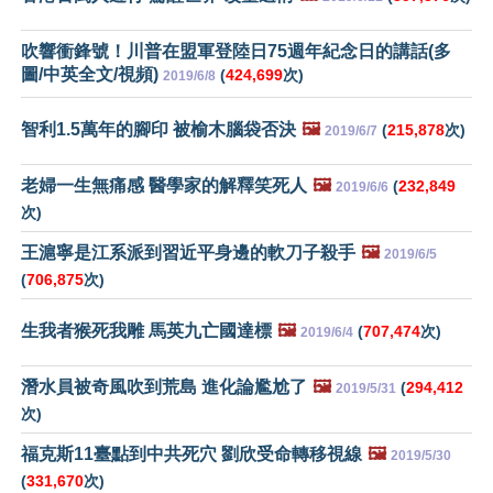
吹響衝鋒號！川普在盟軍登陸日75週年紀念日的講話(多
圖/中英全文/視頻)
(
424,699
次)
2019/6/8
智利1.5萬年的腳印 被榆木腦袋否決
🖼️
(
215,878
次)
2019/6/7
老婦一生無痛感 醫學家的解釋笑死人
🖼️
(
232,849
2019/6/6
次)
王滬寧是江系派到習近平身邊的軟刀子殺手
🖼️
2019/6/5
(
706,875
次)
生我者猴死我雕 馬英九亡國達標
🖼️
(
707,474
次)
2019/6/4
潛水員被奇風吹到荒島 進化論尷尬了
🖼️
(
294,412
2019/5/31
次)
福克斯11臺點到中共死穴 劉欣受命轉移視線
🖼️
2019/5/30
(
331,670
次)