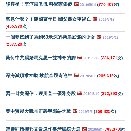
談客星！李淳風侃侃 科學家傻傻
🖼️
(
770,407
次)
2019/5/14
寓意什麼？！建國百年日 國父孫女車禍亡
🖼️
2019/5/13
(
455,370
次)
一個夢找到了落到60米深的懸崖底部的少女
🖼️
2019/5/12
(
257,920
次)
爲何中共賜給馬克思一雙神奇的腳
🖼️
(
336,171
次)
2019/5/12
深海滅頂求神助 埃航全毀奇逃生
🖼️
(
266,319
次)
2019/5/11
習一封美麗信，獲川普一優雅身段
🖼️
(
372,893
次)
2019/5/10
美中貿易大戰是正義與邪惡之戰
🖼️
(
350,825
次)
2019/5/9
曾慶紅指揮郭文貴運作臺灣總統大選
🖼️
(
768,370
次)
2019/5/8