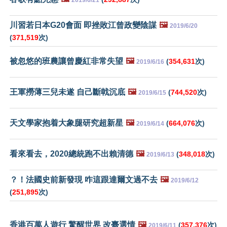
川習若日本G20會面 即挫敗江曾政變陰謀
🖼️
2019/6/20
(
371,519
次)
被忽悠的班農讓曾慶紅非常失望
🖼️
(
354,631
次)
2019/6/16
王軍撈薄三兒未遂 自己斷戟沉底
🖼️
(
744,520
次)
2019/6/15
天文學家抱着大象腿研究超新星
🖼️
(
664,076
次)
2019/6/14
看來看去，2020總統跑不出賴清德
🖼️
(
348,018
次)
2019/6/13
？！法國史前新發現 咋這跟達爾文過不去
🖼️
2019/6/12
(
251,895
次)
香港百萬人遊行 驚醒世界 改臺選情
🖼️
(
357,376
次)
2019/6/11