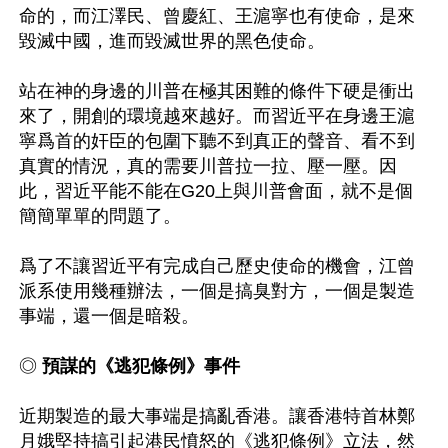
命的，而江澤民、曾慶紅、王滬寧也有使命，是來
毀滅中國，進而毀滅世界的黑色使命。

站在神的身邊的川普在極其困難的條件下硬是衝出
來了，開創的環境越來越好。而習近平在身邊王滬
寧爲首的奸臣的包圍下聽不到真正的聲音、看不到
真實的情況，真的需要川普拉一拉、壓一壓。因
此，習近平能不能在G20上與川普會面，就不是個
簡簡單單的問題了。

爲了不讓習近平有完成自己歷史使命的機會，江曾
派系使用幾種辦法，一個是搞臭對方，一個是製造
事端，還一個是暗殺。

◎
 預謀的《逃犯條例》事件
近期製造的最大事端是搞亂香港。讓香港特首林鄭
月娥堅持搞引起港民憤怒的《逃犯條例》立法，然