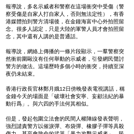
報導說，多名示威者和警察在這場衝突中受傷（警
察受傷是自家人打自家人，否則無法定性），有香
港媒體拍到警方清場後，在金鐘海富中心外拍照留
念。很多人認定，只是大陸的軍警人員才會拍照留
念，其中還有人講的是普通話。

報導說，網絡上傳播的一條片段顯示，一羣警察突
然衝前圍毆沒有任何舉動的示威者，引發網民聲討
警方的做法。這場歷時多個小時的衝突，持續至深
夜仍未結束。

香港行政長官林鄭月娥12日傍晚發表電視講話，稱
金鐘今天的場面是「破壞社會安寧、妄顧法紀的暴
動行爲」。與六四的手法何其相似。

但是，發起包圍立法會的民間人權陣線發表聲明，
強烈譴責警方以催淚彈、布袋彈、橡膠子彈等具殺
傷力、甚至會致命的武器「暴力攻擊示威者」，民