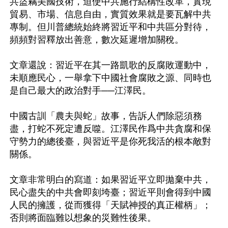
共盜竊美國技術，迫使中共施行結構性改革，實現
貿易、市場、信息自由，實質效果就是要瓦解中共
專制。但川普總統始終將習近平和中共區分對待，
頻頻對習釋放出善意，數次延遲增加關稅。

文章還說：習近平在其一路凱歌的反腐敗運動中，
未順應民心，一舉拿下中國社會腐敗之源、同時也
是自己最大的政治對手──江澤民。 

中國古訓「農夫與蛇」故事，告訴人們除惡須務
盡，打蛇不死定遭反噬。江澤民作爲中共貪腐和保
守勢力的總後臺，與習近平是你死我活的根本敵對
關係。

文章非常明白的寫道：如果習近平立即拋棄中共，
民心盡失的中共會即刻垮臺；習近平則會得到中國
人民的擁護，從而獲得「天賦神授的真正權柄」；
否則將面臨難以想象的災難性後果。
