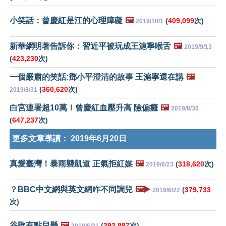
小笑話：曾慶紅是江的心理障礙
🖼️
(
409,099
次)
2019/10/1
新華網明著告訴你：習近平被玩成王滬寧喉舌
🖼️
2019/9/13
(
423,230
次)
一個嚴肅的笑話:鄧小平澄清的故事 王滬寧還在講
🖼️
(
360,620
次)
2019/8/31
白宮連署超10萬！曾慶紅血壓升高 險偏癱
🖼️
2019/8/30
(
647,237
次)
更多文章導讀：
2019年6月20日
真愛臺灣！暴雨襲凱道 正氣拒紅媒
🖼️
(
318,620
次)
2019/6/23
？BBC中文網與英文網咋不同調兒
🖼️▶️
(
379,733
2019/6/22
次)
谷歌有點兒懸
🖼️
(
292,887
次)
2019/6/21