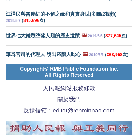
江澤民與曾慶紅的不解之緣和真實身世(多圖/2視頻)
(
845,696
次)
2019/5/7
世界七大銷燬墮落人類的歷史遺蹟
🖼️
(
377,645
次)
2019/5/6
華爲官司的代理人 說出來讓人噁心
🖼️
(
363,958
次)
2019/5/5
Copyright© RMB Public Foundation Inc.
All Rights Reserved
人民報網站服務條款
關於我們
反饋信箱：
editor@renminbao.com