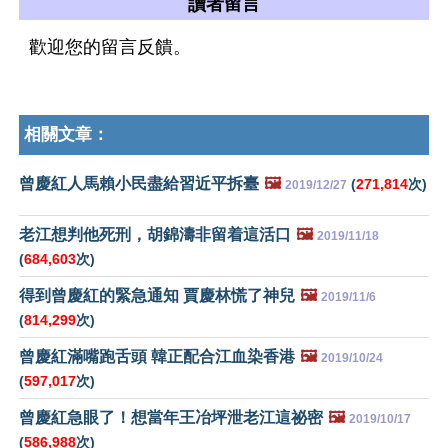
讀者留言
歡迎您的留言反饋。
相關文章：
曾慶紅人馬賴小民盡給習近平拆臺
🖼️
(
271,814
次)
2019/12/27
老江想判他死刑，胡錦濤非留着這活口
🖼️
2019/11/18
(
684,603
次)
得到曾慶紅的緊急通知 賈慶林慌了神兒
🖼️
2019/11/6
(
814,299
次)
曾慶紅滿嘴跑舌頭 韓正配合江血染香港
🖼️
2019/10/24
(
597,017
次)
曾慶紅急眼了！想當年王冶坪泄老江這祕密
🖼️
2019/10/17
(
586,988
次)