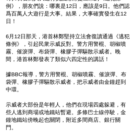
例》，朋友們說：哪裏是12日，應該是9日。他們認
爲百萬人大遊行是大事。結果，大事確實發生在12
日！

6月12日那天，港首林鄭堅持立法會復讀通過《逃犯
條例》，引起民衆示威反對。警方用警棍、胡椒噴
霧、催淚彈、布袋彈、橡膠子彈驅散示威者。晚
間，港首林鄭發表了類似六四定性的講話！

據BBC報導，警方用警棍、胡椒噴霧、催淚彈、布
袋彈、橡膠子彈驅散示威者，把示威者由金鐘趕到
中環。

示威者大部份是年輕人，他們在現場四處躲避，有
些人逃到商場或地鐵站暫避。多條巴士線停駛，金
鐘地鐵站傍晚起也關閉，附近多間商店、銀行關
門。
