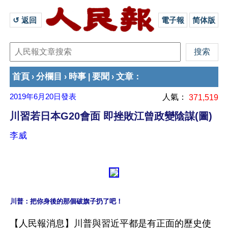
↺ 返回 
電子報
简体版
首頁
分欄目
時事
要聞
文章
›
›
|
›
：
2019年6月20日
發表
人氣：
371,519
川習若日本G20會面 即挫敗江曾政變陰謀(圖)
李威
川普：把你身後的那個破旗子扔了吧！
【人民報消息】川普與習近平都是有正面的歷史使