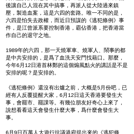
後讓自己人混在其中搞事，再派人從大陸過來鎮
壓，製造血案，這是六四的套路。唯一不同的是，
六四是怕失去政權，而近日預謀的《逃犯條例》事
件，是江曾派系要控制香港，霸佔香港，把香港當
作自己的退守之地。

1989年的六四，那一天燒軍車、燒軍人、鬧事的都
是中共安排的，是爲了血洗天安門找藉口。那麼，
今年6月12日港首林鄭的這個煽風點火的講話是不是
安排的呢？是安排的。

《逃犯條例》還沒有出爐之前，大概是5月份吧，已
經有人反覆提醒大家，6月12日這天香港要發生大
事，會罷市、罷課等。有幾位朋友好奇心上來了，
說想看看這天會發生什麼大事，爲什麼會發生大
事。

6月9日百萬人大遊行抗議港府提出來的《逃犯條