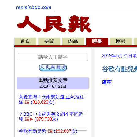
首頁
要聞
內幕
時事
幽默
2019年6月21日
谷歌有點兒懸
重點推薦文章
盧笙
2019年6月21日
真愛臺灣！暴雨襲凱道 正氣拒紅
媒
🖼️
(
318,620
次)
？BBC中文網與英文網咋不同調
兒
🖼️▶️
(
379,733
次)
谷歌有點兒懸
🖼️
(
292,887
次)