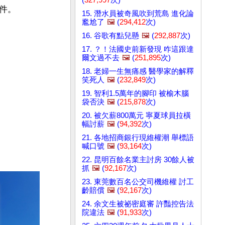
。

15. 潛水員被奇風吹到荒島 進化論
尷尬了
🖼️
(
294,412
次)
16. 谷歌有點兒懸
🖼️
(
292,887
次)
17. ？！法國史前新發現 咋這跟達
爾文過不去
🖼️
(
251,895
次)
18. 老婦一生無痛感 醫學家的解釋
笑死人
🖼️
(
232,849
次)
19. 智利1.5萬年的腳印 被榆木腦
袋否決
🖼️
(
215,878
次)
20. 被欠薪800萬元 寧夏球員拉橫
幅討薪
🖼️
(
94,392
次)
21. 各地招商銀行現維權潮 舉標語
喊口號
🖼️
(
93,164
次)
22. 昆明百餘名業主討房 30餘人被
抓
🖼️
(
92,167
次)
23. 東莞數百名公交司機維權 討工
齡賠償
🖼️
(
92,167
次)
24. 余文生被祕密庭審 許豔控告法
院違法
🖼️
(
91,933
次)