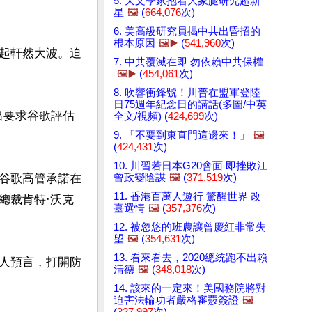
5. 天文學家抱着大象腿研究超新
星
🖼️
(
664,076
次)
6. 美高級研究員揭中共出昏招的
根本原因
🖼️▶️
(
541,960
次)
起軒然大波。迫
7. 中共覆滅在即 勿依賴中共保權
🖼️▶️
(
454,061
次)
8. 吹響衝鋒號！川普在盟軍登陸
日75週年紀念日的講話(多圖/中英
提出要求谷歌評估
全文/視頻) (
424,699
次)
9. 「不要到東直門這邊來！」
🖼️
(
424,431
次)
10. 川習若日本G20會面 即挫敗江
曾政變陰謀
🖼️
(
371,519
次)
谷歌高管承諾在
11. 香港百萬人遊行 驚醒世界 改
總裁肯特·沃克
臺選情
🖼️
(
357,376
次)
12. 被忽悠的班農讓曾慶紅非常失
望
🖼️
(
354,631
次)
13. 看來看去，2020總統跑不出賴
人預言，打開防
清德
🖼️
(
348,018
次)
14. 該來的一定來！美國務院將對
迫害法輪功者嚴格審覈簽證
🖼️
(
327,997
次)