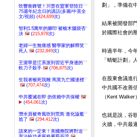
劃」，準備在中
吹響衝鋒號！川普在盟軍登陸日
75週年紀念日的講話(多圖/中英全
文/視頻) (
424,699
次)
結果被開發部
智利1.5萬年的腳印 被榆木腦袋否
於國際社會的壓
決
🖼️
(
215,878
次)
老婦一生無痛感 醫學家的解釋笑
時過半年，今年
死人
🖼️
(
232,849
次)
「蜻蜓計劃」人
王滬寧是江系派到習近平身邊的
軟刀子殺手
🖼️
(
706,875
次)
在股東會議進
生我者猴死我雕 馬英九亡國達標
🖼️
(
707,474
次)
中共國不改善
（Kent Wal
中共覆滅在即 勿依賴中共保權
🖼️
▶️
(
454,061
次)
潛水員被奇風吹到荒島 進化論尷
也就是說，谷
尬了
🖼️
(
294,412
次)
火牆，中共最遲
該來的一定來！美國務院將對迫
害法輪功者嚴格審覈簽證
🖼️