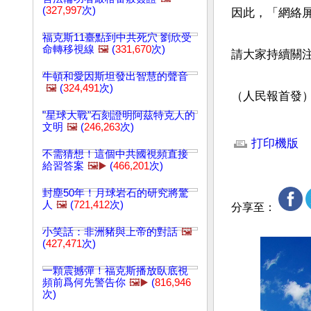
(
327,997
次)
因此，「網絡
福克斯11臺點到中共死穴 劉欣受
命轉移視線
🖼️
(
331,670
次)
請大家持續關注
牛頓和愛因斯坦發出智慧的聲音
🖼️
(
324,491
次)
（人民報首發
"星球大戰"石刻證明阿茲特克人的
文章網址: http://w
文明
🖼️
(
246,263
次)
打印機版
不需猜想！這個中共國視頻直接
給習答案
🖼️▶️
(
466,201
次)
封塵50年！月球岩石的研究將驚
人
🖼️
(
721,412
次)
分享至：
小笑話：非洲豬與上帝的對話
🖼️
(
427,471
次)
一顆震撼彈！福克斯播放臥底視
頻前爲何先警告你
🖼️▶️
(
816,946
次)