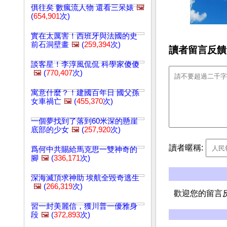
俱往矣 數瘋流人物 還看三呆婊
🖼️
(
654,901
次)
實在太厲害！西班牙與法國的史
前石洞壁畫
🖼️
(
259,394
次)
讀者留言反饋
談客星！李淳風侃侃 科學家傻傻
🖼️
(
770,407
次)
寓意什麼？！建國百年日 國父孫
女車禍亡
🖼️
(
455,370
次)
一個夢找到了落到60米深的懸崖
底部的少女
🖼️
(
257,920
次)
讀者暱稱:
爲何中共賜給馬克思一雙神奇的
腳
🖼️
(
336,171
次)
深海滅頂求神助 埃航全毀奇逃生
🖼️
(
266,319
次)
歡迎您的留言
習一封美麗信，獲川普一優雅身
段
🖼️
(
372,893
次)