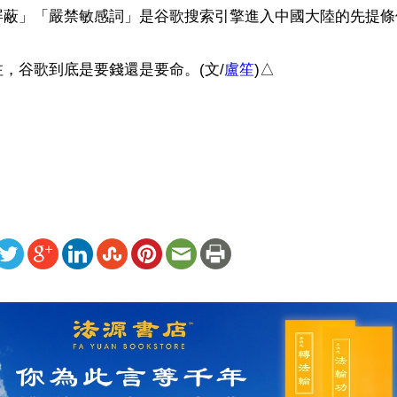
屏蔽」「嚴禁敏感詞」是谷歌搜索引擎進入中國大陸的先提條件
，谷歌到底是要錢還是要命。(文/
盧笙
)△

）
ww.renminbao.com/rmb/articles/2019/6/21/69319b.html