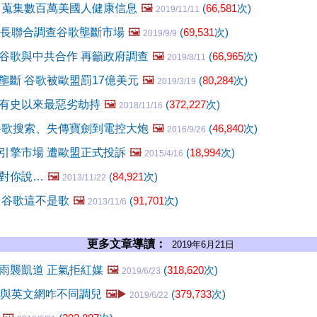
 蒐集數百萬美國人健康信息
🖼️
(
66,581
次)
2019/11/11
察長聯合調查谷歌壟斷市場
🖼️
(
69,531
次)
2019/9/9
谷歌與中共合作 再籲政府調查
🖼️
(
66,965
次)
2019/8/11
壟斷 谷歌被歐盟罰17億美元
🖼️
(
80,284
次)
2019/3/19
有史以來最惡劣劫持
🖼️
(
372,227
次)
2018/11/16
谷歌搜索、失傳寶劍到電控大炮
🖼️
(
46,840
次)
2016/9/26
引擎市場 遭歐盟正式投訴
🖼️
(
18,994
次)
2015/4/16
對你說…
🖼️
(
84,921
次)
2013/11/22
 谷歌這不是歌
🖼️
(
91,701
次)
2013/11/6
更多文章導讀：
2019年6月21日
雨襲凱道 正氣拒紅媒
🖼️
(
318,620
次)
2019/6/23
網與英文網咋不同調兒
🖼️▶️
(
379,733
次)
2019/6/22