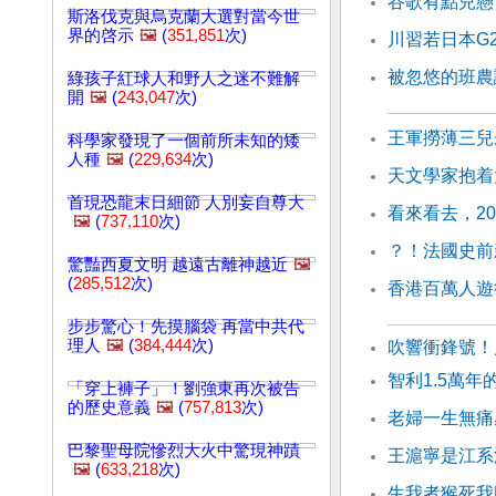
谷歌有點兒懸
斯洛伐克與烏克蘭大選對當今世
界的啓示
🖼️
(
351,851
次)
川習若日本G
被忽悠的班農
綠孩子紅球人和野人之迷不難解
開
🖼️
(
243,047
次)
王軍撈薄三兒
科學家發現了一個前所未知的矮
人種
🖼️
(
229,634
次)
天文學家抱着
首現恐龍末日細節 人別妄自尊大
看來看去，2
🖼️
(
737,110
次)
？！法國史前
驚豔西夏文明 越遠古離神越近
🖼️
(
285,512
次)
香港百萬人遊
步步驚心！先摸腦袋 再當中共代
理人
🖼️
(
384,444
次)
吹響衝鋒號！
智利1.5萬年
「穿上褲子」！劉強東再次被告
的歷史意義
🖼️
(
757,813
次)
老婦一生無痛
巴黎聖母院慘烈大火中驚現神蹟
王滬寧是江系
🖼️
(
633,218
次)
生我者猴死我