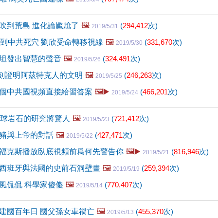
吹到荒島 進化論尷尬了
🖼️
(
294,412
次)
2019/5/31
點到中共死穴 劉欣受命轉移視線
🖼️
(
331,670
次)
2019/5/30
坦發出智慧的聲音
🖼️
(
324,491
次)
2019/5/26
石刻證明阿茲特克人的文明
🖼️
(
246,263
次)
2019/5/25
個中共國視頻直接給習答案
🖼️▶️
(
466,201
次)
2019/5/24
月球岩石的研究將驚人
🖼️
(
721,412
次)
2019/5/23
豬與上帝的對話
🖼️
(
427,471
次)
2019/5/22
福克斯播放臥底視頻前爲何先警告你
🖼️▶️
(
816,946
次)
2019/5/21
西班牙與法國的史前石洞壁畫
🖼️
(
259,394
次)
2019/5/19
風侃侃 科學家傻傻
🖼️
(
770,407
次)
2019/5/14
建國百年日 國父孫女車禍亡
🖼️
(
455,370
次)
2019/5/13