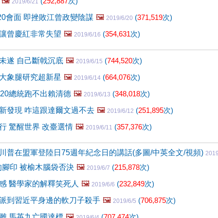
🖼️
(
292,887
次)
2019/6/21
20會面 即挫敗江曾政變陰謀
🖼️
(
371,519
次)
2019/6/20
讓曾慶紅非常失望
🖼️
(
354,631
次)
2019/6/16
未遂 自己斷戟沉底
🖼️
(
744,520
次)
2019/6/15
大象腿研究超新星
🖼️
(
664,076
次)
2019/6/14
020總統跑不出賴清德
🖼️
(
348,018
次)
2019/6/13
新發現 咋這跟達爾文過不去
🖼️
(
251,895
次)
2019/6/12
行 驚醒世界 改臺選情
🖼️
(
357,376
次)
2019/6/11
川普在盟軍登陸日75週年紀念日的講話(多圖/中英全文/視頻)
2019
的腳印 被榆木腦袋否決
🖼️
(
215,878
次)
2019/6/7
感 醫學家的解釋笑死人
🖼️
(
232,849
次)
2019/6/6
派到習近平身邊的軟刀子殺手
🖼️
(
706,875
次)
2019/6/5
雕 馬英九亡國達標
🖼️
(
707,474
次)
2019/6/4