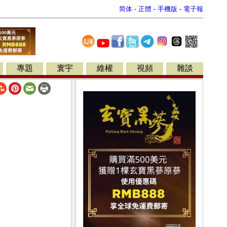
简体
-
正體
-
手機版
-
電子報
專題
寰宇
維權
視頻
雜談