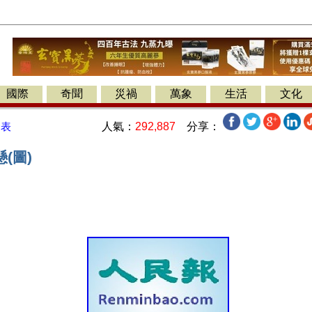
國際
奇聞
災禍
萬象
生活
文化
人氣：
292,887
分享：
發表
(圖)