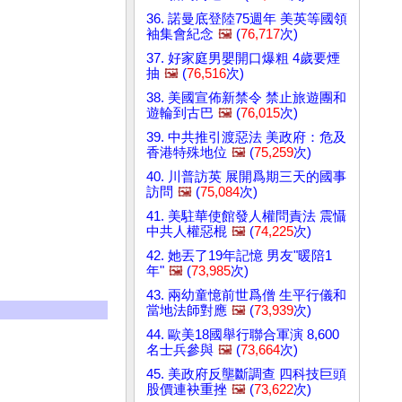
36. 諾曼底登陸75週年 美英等國領
袖集會紀念
🖼️
(
76,717
次)
37. 好家庭男嬰開口爆粗 4歲要煙
抽
🖼️
(
76,516
次)
38. 美國宣佈新禁令 禁止旅遊團和
遊輪到古巴
🖼️
(
76,015
次)
39. 中共推引渡惡法 美政府：危及
香港特殊地位
🖼️
(
75,259
次)
40. 川普訪英 展開爲期三天的國事
訪問
🖼️
(
75,084
次)
41. 美駐華使館發人權問責法 震懾
中共人權惡棍
🖼️
(
74,225
次)
42. 她丟了19年記憶 男友"暖陪1
年"
🖼️
(
73,985
次)
43. 兩幼童憶前世爲僧 生平行儀和
當地法師對應
🖼️
(
73,939
次)
44. 歐美18國舉行聯合軍演 8,600
名士兵參與
🖼️
(
73,664
次)
45. 美政府反壟斷調查 四科技巨頭
股價連袂重挫
🖼️
(
73,622
次)