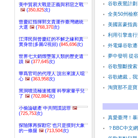
谷歌夜鶯計劃
美中貿易大戰是正義與邪惡之戰
🖼️
(
350,825
次)
全美50州檢
曾慶紅指揮郭文貴運作臺灣總統
美國富豪指責
大選
🖼️
(
768,370
次)
利用引擎進行
江澤民與曾慶紅的不解之緣和真
實身世(多圖/2視頻) (
845,696
次)
外電爆谷歌遭
夢中發明 從
世界七大銷燬墮落人類的歷史遺
蹟
🖼️
(
377,645
次)
谷歌壟斷搜索
華爲官司的代理人 說出來讓人噁
谷歌總裁，我
心
🖼️
(
363,958
次)
淘寶那不是寶
黑洞噴流極速搖擺 科學家暈乎兒
了
🖼️
(
702,884
次)
小偷論破產 中共間諜認罪
🖼️
(
725,753
次)
真愛臺灣！暴
探險隊再探勘它 也只是摸到大象
？BBC中文
的一條腿
🖼️
(
713,504
次)