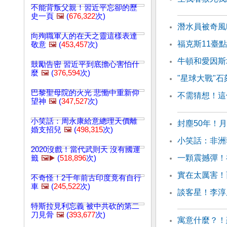
不能背叛父親！習近平忘卻的歷
史一頁
🖼️
(
676,322
次)
潛水員被奇風
向殉職軍人的在天之靈這樣表達
福克斯11臺
敬意
🖼️
(
453,457
次)
牛頓和愛因斯
鼓勵告密 習近平到底擔心害怕什
麼
🖼️
(
376,594
次)
"星球大戰"
巴黎聖母院的火光 悲慟中重新仰
不需猜想！這
望神
🖼️
(
347,527
次)
小笑話：周永康給意總理天價離
封塵50年！
婚支招兒
🖼️
(
498,315
次)
小笑話：非洲
2020沒戲！當代武則天 沒有國運
一顆震撼彈！
籤
🖼️▶️
(
518,896
次)
實在太厲害！
不奇怪！2千年前古印度竟有自行
車
🖼️
(
245,522
次)
談客星！李淳
特斯拉見利忘義 被中共砍的第二
刀見骨
🖼️
(
393,677
次)
寓意什麼？！