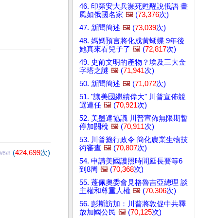
46. 印第安大兵瀕死甦醒說俄語 畫
風如俄國名家
🖼️
(
73,376
次)
47. 新聞簡述
🖼️
(
73,039
次)
48. 媽媽預言將化成黃蝴蝶 9年後
她真來看兒子了
🖼️
(
72,817
次)
49. 史前文明的產物？埃及三大金
字塔之謎
🖼️
(
71,941
次)
50. 新聞簡述
🖼️
(
71,072
次)
51. "讓美國繼續偉大" 川普宣佈競
選連任
🖼️
(
70,921
次)
52. 美墨達協議 川普宣佈無限期暫
停加關稅
🖼️
(
70,911
次)
53. 川普籤行政令 簡化農業生物技
術審查
🖼️
(
70,807
次)
(
424,699
次)
/6/8
54. 申請美國護照時間延長要等6
到8周
🖼️
(
70,368
次)
55. 蓬佩奧委會見格魯吉亞總理 談
主權和尊重人權
🖼️
(
70,306
次)
56. 彭斯訪加：川普將敦促中共釋
放加國公民
🖼️
(
70,125
次)