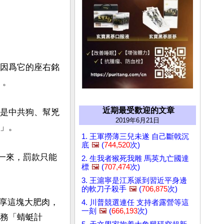
，因爲它的座右銘
。

近期最受歡迎的文章
它是中共狗、幫兇
2019年6月21日
」。

1. 王軍撈薄三兒未遂 自己斷戟沉
底
🖼️
(
744,520
次)
此一來，罰款只能
2. 生我者猴死我雕 馬英九亡國達
標
🖼️
(
707,474
次)
3. 王滬寧是江系派到習近平身邊
的軟刀子殺手
🖼️
(
706,875
次)
享這塊大肥肉，
4. 川普競選連任 支持者露營等這
一刻
🖼️
(
666,193
次)
服務「蜻蜓計