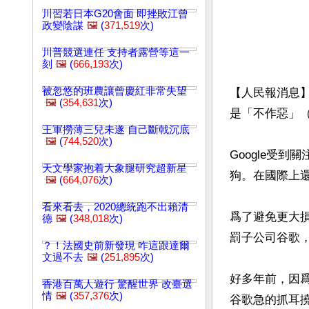
川習若日本G20會面 即挫敗江曾
政變陰謀
🖼️
(
371,519
次)
川普競選連任 支持者露營等這一
刻
🖼️
(
666,193
次)
被忽悠的班農讓曾慶紅非常失望
【人民報消息】
🖼️
(
354,631
次)
是「不作惡」（D
王軍撈薄三兒未遂 自己斷戟沉底
🖼️
(
744,520
次)
Google受
天文學家抱着大象腿研究超新星
狗。在國際上還
🖼️
(
664,076
次)
看來看去，2020總統跑不出賴清
爲了避免更大損
德
🖼️
(
348,018
次)
罰子公司谷歌，
？！法國史前新發現 咋這跟達爾
文過不去
🖼️
(
251,895
次)
好多年前，因
香港百萬人遊行 驚醒世界 改臺選
情
🖼️
(
357,376
次)
谷歌急的抓耳撓