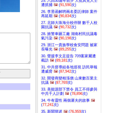
25. 六四30週年前夕 大批異見人士
遭抓捕
🖼️
(
91,590
次)
26. 李昱函解聘兩名委託律師 案件
再延期
🖼️
(
90,834
次)
27. 北師大珠海分校停辦 數千人校
園抗議
🖼️
(
90,732
次)
28. 掀警車砸工廠 湖南村民抗議毒
氣污染
🖼️
(
90,198
次)
29. 浙江一貴族學校食安問題 被家
長曝光
🖼️
(
89,255
次)
30. 聲援李文足提告 709案家屬遭
截訪
🖼️
(
89,181
次)
31. 中共督導組各地巡視 訪民舉報
遭威脅
🖼️
(
87,942
次)
32. 開發商變相漲價 山東數百業主
抗議
🖼️
(
87,769
次)
33. 美能源部下禁令 員工不得參與
中共千人計劃
🖼️
(
78,896
次)
34. 牛有靈性 兩個屠夫的故事
🖼️
(
77,241
次)
35. 新聞簡述
🖼️
(
76,959
次)