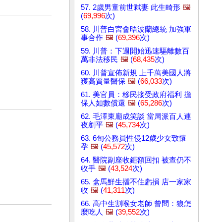
57. 2歲男童前世弒妻 此生畸形
🖼️
(
69,996
次)
58. 川普白宮會晤波蘭總統 加強軍
事合作
🖼️
(
69,396
次)
59. 川普：下週開始迅速驅離數百
萬非法移民
🖼️
(
68,435
次)
60. 川普宣佈新規 上千萬美國人將
獲高質量醫保
🖼️
(
66,033
次)
61. 美官員：移民接受政府福利 擔
保人如數償還
🖼️
(
65,286
次)
62. 毛澤東廟成笑談 當局派百人連
夜剷平
🖼️
(
45,734
次)
63. 6旬公務員性侵12歲少女致懷
孕
🖼️
(
45,572
次)
64. 醫院副座收鉅額回扣 被查仍不
收手
🖼️
(
43,524
次)
65. 盒馬鮮生擋不住虧損 店一家家
收
🖼️
(
41,311
次)
66. 高中生割喉女老師 曾問：狼怎
麼吃人
🖼️
(
39,552
次)