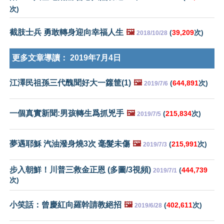
次)
截肢士兵 勇敢轉身迎向幸福人生
🖼️
(
39,209
次)
2018/10/28
更多文章導讀：
2019年7月4日
江澤民祖孫三代醜聞好大一籮筐(1)
🖼️
(
644,891
次)
2019/7/6
一個真實新聞:男孩轉生爲抓兇手
🖼️
(
215,834
次)
2019/7/5
夢遇耶穌 汽油潑身燒3次 毫髮未傷
🖼️
(
215,991
次)
2019/7/3
步入朝鮮！川普三救金正恩 (多圖/3視頻)
(
444,739
2019/7/1
次)
小笑話：曾慶紅向羅幹請教絕招
🖼️
(
402,611
次)
2019/6/28