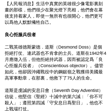
【人民報消息】生活中真實的英雄很少像電影裏刻
畫的那樣，他們很少在聚光燈下亮相，他們會在幕
後支持着家人，即使一無所有也很開心，他們更可
以爲他人默默犧牲自己。

良心拒服兵役者
二戰英雄德斯蒙德．道斯（Desmond Doss）是個
拒絕打仗、連武器也不肯拿的士兵。道斯在1942年4
月應徵入伍，但他拒絕持武器，因而被認定爲「良
心拒服兵役者」（Conscientious objector）。儘管
如此，他卻因沖繩戰役中的鋼鋸嶺之戰獲得美國最
高軍事勳章，在那裏，他救下了75人的生命。

道斯是虔誠的安息日會（Seventh Day Adventist）
信徒，他堅信《聖經》十誡中的第六誡：「你不可
殺人」；遵照第四誡「守安息日爲聖日」，他也不
上戰場打仗。
