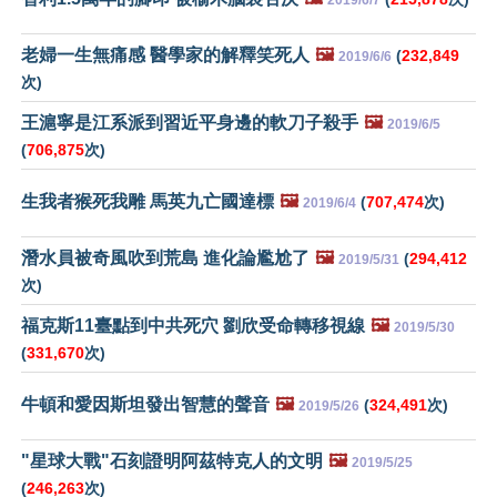
老婦一生無痛感 醫學家的解釋笑死人
🖼️
(
232,849
2019/6/6
次)
王滬寧是江系派到習近平身邊的軟刀子殺手
🖼️
2019/6/5
(
706,875
次)
生我者猴死我雕 馬英九亡國達標
🖼️
(
707,474
次)
2019/6/4
潛水員被奇風吹到荒島 進化論尷尬了
🖼️
(
294,412
2019/5/31
次)
福克斯11臺點到中共死穴 劉欣受命轉移視線
🖼️
2019/5/30
(
331,670
次)
牛頓和愛因斯坦發出智慧的聲音
🖼️
(
324,491
次)
2019/5/26
"星球大戰"石刻證明阿茲特克人的文明
🖼️
2019/5/25
(
246,263
次)