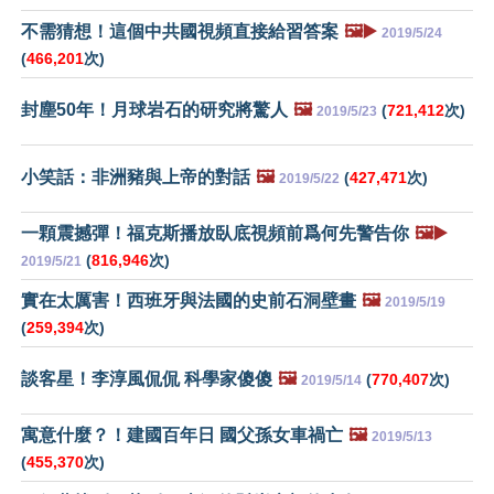
不需猜想！這個中共國視頻直接給習答案
🖼️▶️
2019/5/24
(
466,201
次)
封塵50年！月球岩石的研究將驚人
🖼️
(
721,412
次)
2019/5/23
小笑話：非洲豬與上帝的對話
🖼️
(
427,471
次)
2019/5/22
一顆震撼彈！福克斯播放臥底視頻前爲何先警告你
🖼️▶️
(
816,946
次)
2019/5/21
實在太厲害！西班牙與法國的史前石洞壁畫
🖼️
2019/5/19
(
259,394
次)
談客星！李淳風侃侃 科學家傻傻
🖼️
(
770,407
次)
2019/5/14
寓意什麼？！建國百年日 國父孫女車禍亡
🖼️
2019/5/13
(
455,370
次)