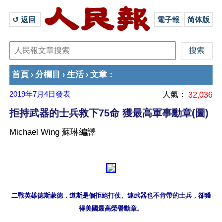
↺ 返回 
電子報
简体版
首頁
分欄目
生活
文章
›
›
›
：
2019年7月4日
發表
人氣：
32,036
拒持武器的士兵救下75命 獲最高軍事勳章(圖)
Michael Wing 蘇琳編譯
二戰英雄德斯蒙德．道斯是個拒絕打仗、連武器也不肯帶的士兵，卻獲