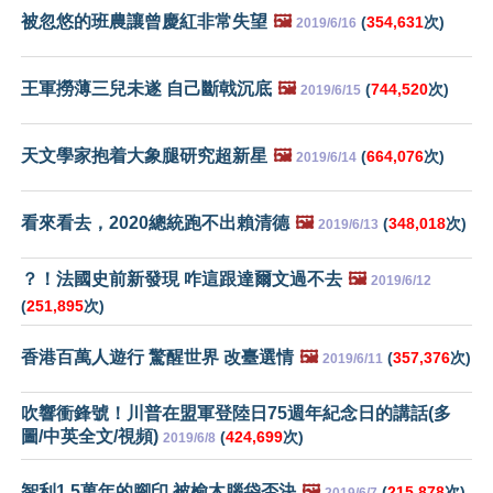
被忽悠的班農讓曾慶紅非常失望
🖼️
(
354,631
次)
2019/6/16
王軍撈薄三兒未遂 自己斷戟沉底
🖼️
(
744,520
次)
2019/6/15
天文學家抱着大象腿研究超新星
🖼️
(
664,076
次)
2019/6/14
看來看去，2020總統跑不出賴清德
🖼️
(
348,018
次)
2019/6/13
？！法國史前新發現 咋這跟達爾文過不去
🖼️
2019/6/12
(
251,895
次)
香港百萬人遊行 驚醒世界 改臺選情
🖼️
(
357,376
次)
2019/6/11
吹響衝鋒號！川普在盟軍登陸日75週年紀念日的講話(多
圖/中英全文/視頻)
(
424,699
次)
2019/6/8
智利1.5萬年的腳印 被榆木腦袋否決
🖼️
(
215,878
次)
2019/6/7