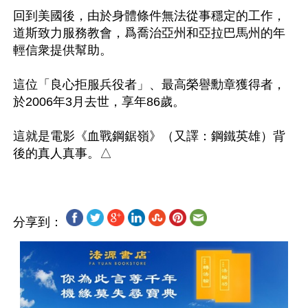
回到美國後，由於身體條件無法從事穩定的工作，
道斯致力服務教會，爲喬治亞州和亞拉巴馬州的年
輕信衆提供幫助。

這位「良心拒服兵役者」、最高榮譽勳章獲得者，
於2006年3月去世，享年86歲。

這就是電影《血戰鋼鋸嶺》（又譯：鋼鐵英雄）背
分享到：