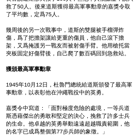
救了50人。後來道斯獲得最高軍事勳章的嘉獎令取
了平均數，定爲75人。

幾周後的另一次戰事中，道斯的雙腿被手榴彈炸
傷，爲了把擔架讓給更重的傷員，他自己滾下擔
架，又爲掩護另一戰友而被射傷手臂。他用槍托當
夾板固定好傷臂後，自己爬了數百碼回到急救站。

獲頒最高軍事勳章
1945年10月12日，杜魯門總統給道斯頒發了最高軍
事勳章，以表彰他在沖繩戰役中的英勇。

嘉獎令中寫道：「面對極度危險的處境，一等兵道
斯憑藉傑出的勇敢和堅定的決心，挽救了許多士兵
的生命。他卓越的英勇舉動遠遠超越職責範圍，他
的名字已成爲整個第77步兵師的象徵。」
