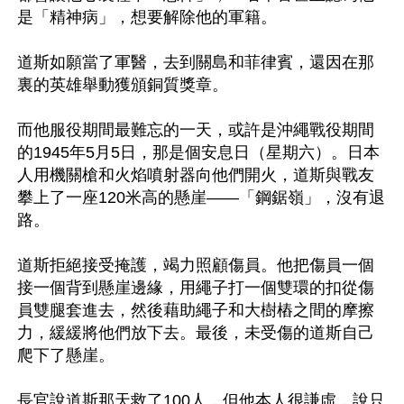
是「精神病」，想要解除他的軍籍。

道斯如願當了軍醫，去到關島和菲律賓，還因在那
裏的英雄舉動獲頒銅質獎章。

而他服役期間最難忘的一天，或許是沖繩戰役期間
的1945年5月5日，那是個安息日（星期六）。日本
人用機關槍和火焰噴射器向他們開火，道斯與戰友
攀上了一座120米高的懸崖——「鋼鋸嶺」，沒有退
路。

道斯拒絕接受掩護，竭力照顧傷員。他把傷員一個
接一個背到懸崖邊緣，用繩子打一個雙環的扣從傷
員雙腿套進去，然後藉助繩子和大樹樁之間的摩擦
力，緩緩將他們放下去。最後，未受傷的道斯自己
爬下了懸崖。

長官說道斯那天救了100人，但他本人很謙虛，說只