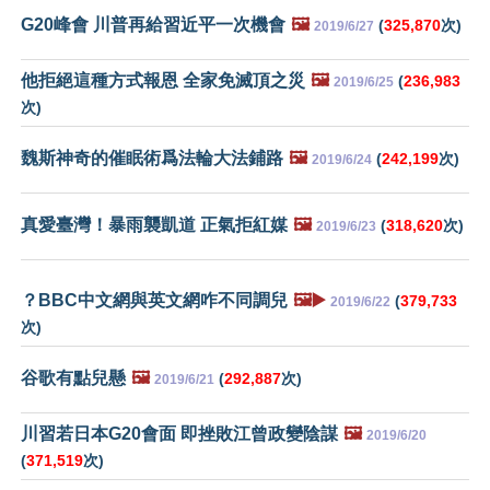
G20峰會 川普再給習近平一次機會
🖼️
(
325,870
次)
2019/6/27
他拒絕這種方式報恩 全家免滅頂之災
🖼️
(
236,983
2019/6/25
次)
魏斯神奇的催眠術爲法輪大法鋪路
🖼️
(
242,199
次)
2019/6/24
真愛臺灣！暴雨襲凱道 正氣拒紅媒
🖼️
(
318,620
次)
2019/6/23
？BBC中文網與英文網咋不同調兒
🖼️▶️
(
379,733
2019/6/22
次)
谷歌有點兒懸
🖼️
(
292,887
次)
2019/6/21
川習若日本G20會面 即挫敗江曾政變陰謀
🖼️
2019/6/20
(
371,519
次)