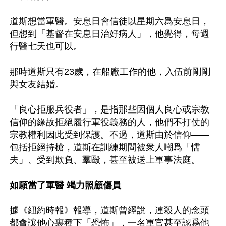
道斯想當軍醫。安息日會信徒以星期六爲安息日，
但想到「基督在安息日治好病人」，他覺得，每週
行醫七天也可以。

那時道斯只有23歲，在船廠工作的他，入伍前剛剛
與女友結婚。

「良心拒服兵役者」，是指那些因個人良心或宗教
信仰的緣故拒絕履行軍役義務的人，他們不打仗的
宗教權利因此受到保護。不過，道斯由於信仰——
包括拒絕持槍，道斯在訓練期間被衆人嘲爲「懦
夫」、受到欺負、羣毆，甚至被送上軍事法庭。

如願當了軍醫 竭力照顧傷員
據《紐約時報》報導，道斯曾經說，連殺人的念頭
都會讓他心裏種下「恐怖」，一名軍官甚至認爲他