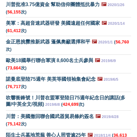
川普批准3.75億資金 幫助信仰團體抵抗暴力
🖼️
2020/1/26
(
56,155
次)
美軍：高超音速武器研發 美國遠超任何國家
🖼️
2020/1/14
(
61,412
次)
金正恩挑釁推新武器 蓬佩奧籲選擇和平
🖼️
(
56,760
2020/1/1
次)
歐美18國舉行聯合軍演 8,600名士兵參與
🖼️
2019/6/9
(
73,664
次)
諾曼底登陸75週年 美英等國領袖集會紀念
🖼️
2019/6/5
(
76,717
次)
吹響衝鋒號！川普在盟軍登陸日75週年紀念日的講話(多
圖/中英全文/視頻)
(
424,699
次)
2019/6/8
川普：美國撤回聯合國武器貿易條約簽名
🖼️
2019/4/28
(
75,142
次)
陌生士兵墓地荒蕪 善心人照管逾25年
🖼️
(
36,613
2018/11/4