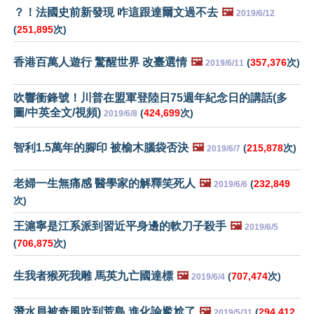
？！法國史前新發現 咋這跟達爾文過不去
🖼️
2019/6/12
(
251,895
次)
香港百萬人遊行 驚醒世界 改臺選情
🖼️
(
357,376
次)
2019/6/11
吹響衝鋒號！川普在盟軍登陸日75週年紀念日的講話(多
圖/中英全文/視頻)
(
424,699
次)
2019/6/8
智利1.5萬年的腳印 被榆木腦袋否決
🖼️
(
215,878
次)
2019/6/7
老婦一生無痛感 醫學家的解釋笑死人
🖼️
(
232,849
2019/6/6
次)
王滬寧是江系派到習近平身邊的軟刀子殺手
🖼️
2019/6/5
(
706,875
次)
生我者猴死我雕 馬英九亡國達標
🖼️
(
707,474
次)
2019/6/4
潛水員被奇風吹到荒島 進化論尷尬了
🖼️
(
294,412
2019/5/31