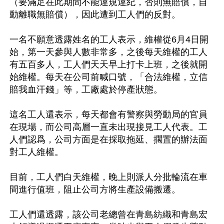
（要滿足在此期間不能違規違紀，否則無賠償，自
動離職無賠償），因此遭到工人們的反對。

一名不願意透露姓名的工人表示，維權從6月4日開
始，第一天參與人數非常多，之後每天維權的工人
有五百多人，工人們天天早上打卡上班，之後就開
始維權。每天在公司前喊口號，「合法維權，立信
賠我血汗錢」等，工廠處於停產狀態。

這名工人還表示，每天都會有警察與勞動局的官員
在現場，而公司高層一直未出現接見工人代表。工
人們認爲，公司方面是在採取拖延、擱置的辦法面
對工人維權。

目前，工人們白天維權，晚上則派人分批輪流在車
間進行值班，阻止公司方將生產設備搬遷。

工人們還透露，該公司老總曾在青島紡織和青島宏