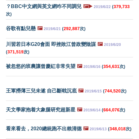
？BBC中文網與英文網咋不同調兒
🖼️▶️
(
379,733
2019/6/22
次)
谷歌有點兒懸
🖼️
(
292,887
次)
2019/6/21
川習若日本G20會面 即挫敗江曾政變陰謀
🖼️
2019/6/20
(
371,519
次)
被忽悠的班農讓曾慶紅非常失望
🖼️
(
354,631
次)
2019/6/16
王軍撈薄三兒未遂 自己斷戟沉底
🖼️
(
744,520
次)
2019/6/15
天文學家抱着大象腿研究超新星
🖼️
(
664,076
次)
2019/6/14
看來看去，2020總統跑不出賴清德
🖼️
(
348,018
次)
2019/6/13