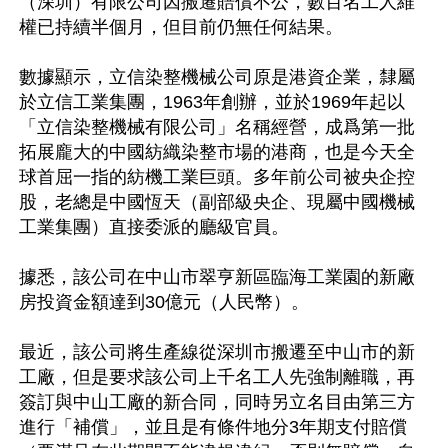
（深圳）有限公司因搬遷賠償不公，數百名工人維
權已持續半個月，但目前仍無任何結果。

數據顯示，立信染整機械公司原是港資企業，隸屬
於立信工業集團，1963年創辦，並於1969年起以
「立信染整機械有限公司」名稱經營，成爲第一批
拓展龐大的中國紡織染整市場的港商，也是今天全
球首屈一指的紡機工業巨頭。多年前公司被央企控
股，老總是中國恆天（副部級央企、現屬中國機械
工業集團）直接委派的廳級官員。

據悉，該公司在中山市翠亨新區臨海工業園的新廠
房投資金額達到30億元（人民幣）。

最近，該公司將生產線從深圳市搬遷至中山市的新
工廠，但是要求該公司上千名工人先強制離職，再
簽訂與中山工廠的新合同，同時另立名目由第三方
進行「補償」，並且是有條件地分3年期支付賠償