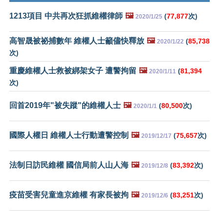
1213項目 中共再次狂抓維權律師
🖼️
(
77,877
次)
2020/1/25
高智晟被祕捕數年 維權人士籲儘快釋放
🖼️
(
85,738
2020/1/22
次)
重慶維權人士救被綁架女子 遭警拘留
🖼️
(
81,394
2020/1/11
次)
回首2019年"被失蹤"的維權人士
🖼️
(
80,500
次)
2020/1/1
國際人權日 維權人士行動遭警控制
🖼️
(
75,657
次)
2019/12/17
法制日訪民維權 國信局前人山人海
🖼️
(
83,392
次)
2019/12/8
疫苗受害兒童進京維權 有家長被拘
🖼️
(
83,251
次)
2019/12/6