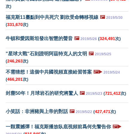
次)
福克斯11臺點到中共死穴 劉欣受命轉移視線
🖼️
2019/5/30
(
331,670
次)
牛頓和愛因斯坦發出智慧的聲音
🖼️
(
324,491
次)
2019/5/26
"星球大戰"石刻證明阿茲特克人的文明
🖼️
2019/5/25
(
246,263
次)
不需猜想！這個中共國視頻直接給習答案
🖼️▶️
2019/5/24
(
466,201
次)
封塵50年！月球岩石的研究將驚人
🖼️
(
721,412
次)
2019/5/23
小笑話：非洲豬與上帝的對話
🖼️
(
427,471
次)
2019/5/22
一顆震撼彈！福克斯播放臥底視頻前爲何先警告你
🖼️▶️