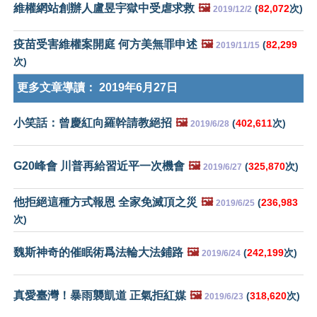
維權網站創辦人盧昱宇獄中受虐求救
🖼️
(
82,072
次)
2019/12/2
疫苗受害維權案開庭 何方美無罪申述
🖼️
(
82,299
2019/11/15
次)
更多文章導讀：
2019年6月27日
小笑話：曾慶紅向羅幹請教絕招
🖼️
(
402,611
次)
2019/6/28
G20峰會 川普再給習近平一次機會
🖼️
(
325,870
次)
2019/6/27
他拒絕這種方式報恩 全家免滅頂之災
🖼️
(
236,983
2019/6/25
次)
魏斯神奇的催眠術爲法輪大法鋪路
🖼️
(
242,199
次)
2019/6/24
真愛臺灣！暴雨襲凱道 正氣拒紅媒
🖼️
(
318,620
次)
2019/6/23