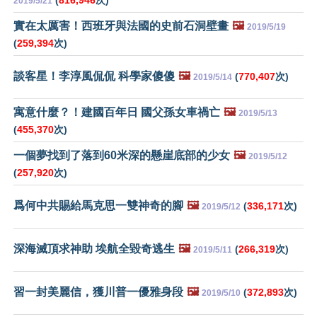
(
816,946
次)
2019/5/21
實在太厲害！西班牙與法國的史前石洞壁畫
🖼️
2019/5/19
(
259,394
次)
談客星！李淳風侃侃 科學家傻傻
🖼️
(
770,407
次)
2019/5/14
寓意什麼？！建國百年日 國父孫女車禍亡
🖼️
2019/5/13
(
455,370
次)
一個夢找到了落到60米深的懸崖底部的少女
🖼️
2019/5/12
(
257,920
次)
爲何中共賜給馬克思一雙神奇的腳
🖼️
(
336,171
次)
2019/5/12
深海滅頂求神助 埃航全毀奇逃生
🖼️
(
266,319
次)
2019/5/11
習一封美麗信，獲川普一優雅身段
🖼️
(
372,893
次)
2019/5/10